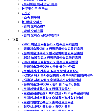
- 독서하는 독서모임: 독독
▶무엇이든 연구소
- 연구
- 소속 연구원
▶ 밤의 오피스
- 밤의 오피스란?
- 밤의 오피스들
- 밤의 오피스 신청/추천하기
교육
- 2025 마을교육활동가 x 청주교육지원청
- 생활예술동아리 x 한국문화예술교육진흥원
- 문화예술교육사 x 한국문화예술교육진흥원
- 2024 늘봄학교 x 한국문화예술교육진흥원
- 2024 마을교육활동가 x 청주교육지원청
- 문화예술교육ODA x 몽골 울란바타르
- 로컬매거진 기획과 실제 x 봉명고등학교
- KOICA 해외봉사단설명회 x 충북국제개발협력센터
- KOICA 사례발표 x 충북국제개발협력센터
- 문화예술교육ODA x 필리핀 마닐라, 톤도
- 로컬여행상품기획 x 한국관광공사
- 로컬관광콘텐츠기획자양성 x 대덕문화관광재단
- 로컬인사이트특강 x 충북창조경제혁신센터
- 로컬기반창업특강 x 충북진로교육원
- 청주시시민기록강좌 x 청주기록원