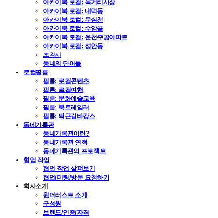
아카이북 로컬: 육거리시장
아카이북 로컬: 내덕동
아카이북 로컬: 무심천
아카이북 로컬: 수암골
아카이북 로컬: 운천주공아파트
아카이북 로컬: 성안동
조각시
동네의 단어들
로컬필름
필름: 로컬콘텐츠
필름: 로컬여행
필름: 문화예술교육
필름: 북트레일러
필름: 퇴근길바캉스
동네기록관
동네기록관이란?
동네기록관 연혁
동네기록관의 프로젝트
협업 작업
협업 작업 살펴보기
협업/미팅/방문 요청하기
회사소개
원더러스트 소개
구성원
브랜드/인증/자격