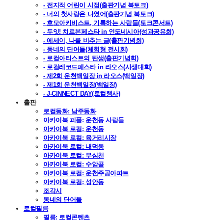
- 전지적 어린이 시점(출판기념 북토크)
- 너의 첫사랑은 나였어(출판기념 북토크)
- 호모아키비스트, 기록하는 사람들(토크콘서트)
- 두잇! 치르본페스타 in 인도네시아(성과공유회)
- 에세이, 나를 비추는 글(출판기념회)
- 동네의 단어들(체험형 전시회)
- 로컬아티스트의 탄생(출판기념회)
- 로컬레코드페스타 in 라오스(사생대회)
- 제2회 운천백일장 in 라오스(백일장)
- 제1회 운천백일장(백일장)
- J-CINNECT DAY(로컬행사)
출판
로컬동화: 남주동화
아카이북 피플: 운천동 사람들
아카이북 로컬: 운천동
아카이북 로컬: 육거리시장
아카이북 로컬: 내덕동
아카이북 로컬: 무심천
아카이북 로컬: 수암골
아카이북 로컬: 운천주공아파트
아카이북 로컬: 성안동
조각시
동네의 단어들
로컬필름
필름: 로컬콘텐츠