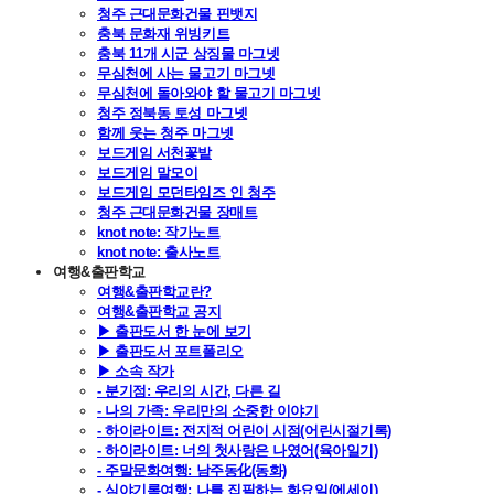
청주 근대문화건물 핀뱃지
충북 문화재 위빙키트
충북 11개 시군 상징물 마그넷
무심천에 사는 물고기 마그넷
무심천에 돌아와야 할 물고기 마그넷
청주 정북동 토성 마그넷
함께 웃는 청주 마그넷
보드게임 서천꽃밭
보드게임 말모이
보드게임 모던타임즈 인 청주
청주 근대문화건물 장매트
knot note: 작가노트
knot note: 출사노트
여행&출판학교
여행&출판학교란?
여행&출판학교 공지
▶ 출판도서 한 눈에 보기
▶ 출판도서 포트폴리오
▶ 소속 작가
- 분기점: 우리의 시간, 다른 길
- 나의 가족: 우리만의 소중한 이야기
- 하이라이트: 전지적 어린이 시점(어린시절기록)
- 하이라이트: 너의 첫사랑은 나였어(육아일기)
- 주말문화여행: 남주동化(동화)
- 심야기록여행: 나를 집필하는 화요일(에세이)