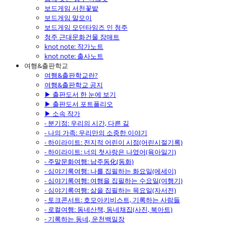
보드게임 서천꽃밭
보드게임 말모이
보드게임 모던타임즈 인 청주
청주 근대문화건물 장매트
knot note: 작가노트
knot note: 출사노트
여행&출판학교
여행&출판학교란?
여행&출판학교 공지
▶ 출판도서 한 눈에 보기
▶ 출판도서 포트폴리오
▶ 소속 작가
- 분기점: 우리의 시간, 다른 길
- 나의 가족: 우리만의 소중한 이야기
- 하이라이트: 전지적 어린이 시점(어린시절기록)
- 하이라이트: 너의 첫사랑은 나였어(육아일기)
- 주말문화여행: 남주동化(동화)
- 심야기록여행: 나를 집필하는 화요일(에세이)
- 심야기록여행: 여행을 집필하는 수요일(여행기)
- 심야기록여행: 삶을 집필하는 목요일(자서전)
- 토크콘서트: 호모아키비스트, 기록하는 사람들
- 로컬여행: 동네산책, 동네채집(사진, 북아트)
- 기록하는 동네, 운천백일장