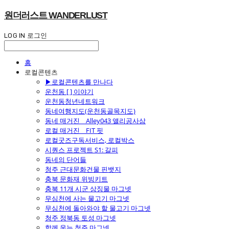
원더러스트 WANDERLUST
LOG IN
로그인
홈
로컬콘텐츠
▶로컬콘텐츠를 만나다
운천동 [ ] 이야기
운천동청년네트워크
동네여행지도(운천동골목지도)
동네 매거진 _ Alley043 앨리공사삼
로컬 매거진 _ FIT 핏
로컬굿즈구독서비스, 로컬박스
시퀀스 프로젝트 S1: 갈피
동네의 단어들
청주 근대문화건물 핀뱃지
충북 문화재 위빙키트
충북 11개 시군 상징물 마그넷
무심천에 사는 물고기 마그넷
무심천에 돌아와야 할 물고기 마그넷
청주 정북동 토성 마그넷
함께 웃는 청주 마그넷