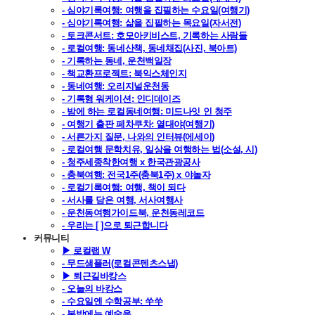
- 심야기록여행: 여행을 집필하는 수요일(여행기)
- 심야기록여행: 삶을 집필하는 목요일(자서전)
- 토크콘서트: 호모아키비스트, 기록하는 사람들
- 로컬여행: 동네산책, 동네채집(사진, 북아트)
- 기록하는 동네, 운천백일장
- 책교환프로젝트: 북익스체인지
- 동네여행: 오리지널운천동
- 기록형 워케이션: 인디데이즈
- 밤에 하는 로컬동네여행: 미드나잇 인 청주
- 여행기 출판 페차쿠차: 열대야(여행기)
- 서른가지 질문, 나와의 인터뷰(에세이)
- 로컬여행 문학치유, 일상을 여행하는 법(소설, 시)
- 청주세종착한여행 x 한국관광공사
- 충북여행: 전국1주(충북1주) x 야놀자
- 로컬기록여행: 여행, 책이 되다
- 서사를 담은 여행, 서사여행사
- 운천동여행가이드북, 운천동레코드
- 우리는 [ ]으로 퇴근합니다
커뮤니티
▶ 로컬랩 W
- 무드샘플러(로컬콘텐츠스냅)
▶ 퇴근길바캉스
- 오늘의 바캉스
- 수요일엔 수학공부: 쑤쑤
- 봄밤에는 예술을