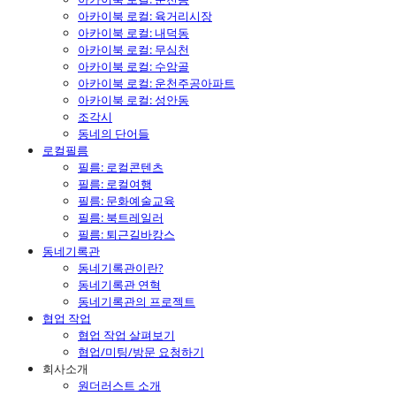
아카이북 로컬: 육거리시장
아카이북 로컬: 내덕동
아카이북 로컬: 무심천
아카이북 로컬: 수암골
아카이북 로컬: 운천주공아파트
아카이북 로컬: 성안동
조각시
동네의 단어들
로컬필름
필름: 로컬콘텐츠
필름: 로컬여행
필름: 문화예술교육
필름: 북트레일러
필름: 퇴근길바캉스
동네기록관
동네기록관이란?
동네기록관 연혁
동네기록관의 프로젝트
협업 작업
협업 작업 살펴보기
협업/미팅/방문 요청하기
회사소개
원더러스트 소개