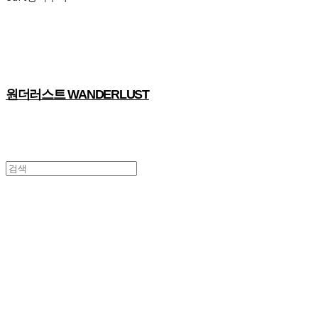
원더러스트 WANDERLUST
모두의 클래스: 밤의 오피스
그동안 당신이 궁금했던
모든 것을 알려주는
<로컬 비즈니스형 네트워킹 프로그램>
오늘 밤, 우리는 타인의 오피스로 출근합니다.