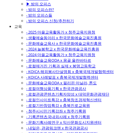
▶ 밤의 오피스
- 밤의 오피스란?
- 밤의 오피스들
- 밤의 오피스 신청/추천하기
교육
- 2025 마을교육활동가 x 청주교육지원청
- 생활예술동아리 x 한국문화예술교육진흥원
- 문화예술교육사 x 한국문화예술교육진흥원
- 2024 늘봄학교 x 한국문화예술교육진흥원
- 2024 마을교육활동가 x 청주교육지원청
- 문화예술교육ODA x 몽골 울란바타르
- 로컬매거진 기획과 실제 x 봉명고등학교
- KOICA 해외봉사단설명회 x 충북국제개발협력센터
- KOICA 사례발표 x 충북국제개발협력센터
- 문화예술교육ODA x 필리핀 마닐라, 톤도
- 로컬여행상품기획 x 한국관광공사
- 로컬관광콘텐츠기획자양성 x 대덕문화관광재단
- 로컬인사이트특강 x 충북창조경제혁신센터
- 로컬기반창업특강 x 충북진로교육원
- 청주시시민기록강좌 x 청주기록원
- 기록콘텐츠국내외사례 x 청주기록원
- 문화기획사례연구 x 익산문화도시지원센터
- 내일은, 관광워크맨 x 한국관광공사