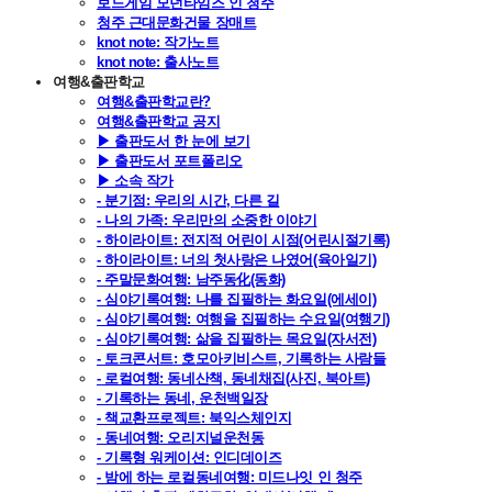
보드게임 모던타임즈 인 청주
청주 근대문화건물 장매트
knot note: 작가노트
knot note: 출사노트
여행&출판학교
여행&출판학교란?
여행&출판학교 공지
▶ 출판도서 한 눈에 보기
▶ 출판도서 포트폴리오
▶ 소속 작가
- 분기점: 우리의 시간, 다른 길
- 나의 가족: 우리만의 소중한 이야기
- 하이라이트: 전지적 어린이 시점(어린시절기록)
- 하이라이트: 너의 첫사랑은 나였어(육아일기)
- 주말문화여행: 남주동化(동화)
- 심야기록여행: 나를 집필하는 화요일(에세이)
- 심야기록여행: 여행을 집필하는 수요일(여행기)
- 심야기록여행: 삶을 집필하는 목요일(자서전)
- 토크콘서트: 호모아키비스트, 기록하는 사람들
- 로컬여행: 동네산책, 동네채집(사진, 북아트)
- 기록하는 동네, 운천백일장
- 책교환프로젝트: 북익스체인지
- 동네여행: 오리지널운천동
- 기록형 워케이션: 인디데이즈
- 밤에 하는 로컬동네여행: 미드나잇 인 청주