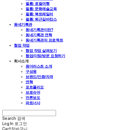
필름: 로컬여행
필름: 문화예술교육
필름: 북트레일러
필름: 퇴근길바캉스
동네기록관
동네기록관이란?
동네기록관 연혁
동네기록관의 프로젝트
협업 작업
협업 작업 살펴보기
협업/미팅/방문 요청하기
회사소개
원더러스트 소개
구성원
브랜드/인증/자격
연혁
포트폴리오
브로슈어
언론보도
파트너사
Search
검색
Log In
로그인
Cart
장바구니