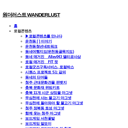
원더러스트 WANDERLUST
홈
로컬콘텐츠
▶로컬콘텐츠를 만나다
운천동 [ ] 이야기
운천동청년네트워크
동네여행지도(운천동골목지도)
동네 매거진 _ Alley043 앨리공사삼
로컬 매거진 _ FIT 핏
로컬굿즈구독서비스, 로컬박스
시퀀스 프로젝트 S1: 갈피
동네의 단어들
청주 근대문화건물 핀뱃지
충북 문화재 위빙키트
충북 11개 시군 상징물 마그넷
무심천에 사는 물고기 마그넷
무심천에 돌아와야 할 물고기 마그넷
청주 정북동 토성 마그넷
함께 웃는 청주 마그넷
보드게임 서천꽃밭
보드게임 말모이