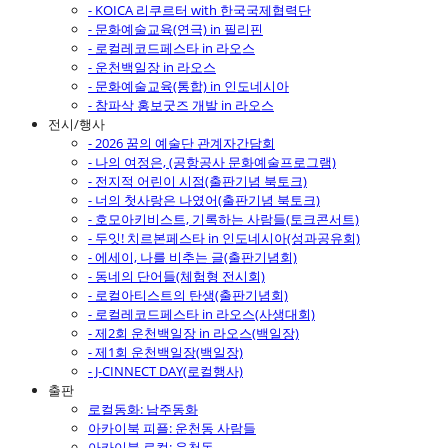
- KOICA 리쿠르터 with 한국국제협력단
- 문화예술교육(연극) in 필리핀
- 로컬레코드페스타 in 라오스
- 운천백일장 in 라오스
- 문화예술교육(통합) in 인도네시아
- 참파삭 홍보굿즈 개발 in 라오스
전시/행사
- 2026 꿈의 예술단 관계자간담회
- 나의 여정은, (공항공사 문화예술프로그램)
- 전지적 어린이 시점(출판기념 북토크)
- 너의 첫사랑은 나였어(출판기념 북토크)
- 호모아키비스트, 기록하는 사람들(토크콘서트)
- 두잇! 치르본페스타 in 인도네시아(성과공유회)
- 에세이, 나를 비추는 글(출판기념회)
- 동네의 단어들(체험형 전시회)
- 로컬아티스트의 탄생(출판기념회)
- 로컬레코드페스타 in 라오스(사생대회)
- 제2회 운천백일장 in 라오스(백일장)
- 제1회 운천백일장(백일장)
- J-CINNECT DAY(로컬행사)
출판
로컬동화: 남주동화
아카이북 피플: 운천동 사람들
아카이북 로컬: 운천동