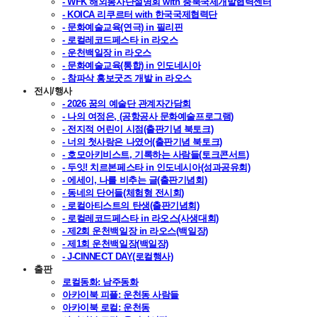
- WFK 해외봉사단설명회 with 충북국제개발협력센터
- KOICA 리쿠르터 with 한국국제협력단
- 문화예술교육(연극) in 필리핀
- 로컬레코드페스타 in 라오스
- 운천백일장 in 라오스
- 문화예술교육(통합) in 인도네시아
- 참파삭 홍보굿즈 개발 in 라오스
전시/행사
- 2026 꿈의 예술단 관계자간담회
- 나의 여정은, (공항공사 문화예술프로그램)
- 전지적 어린이 시점(출판기념 북토크)
- 너의 첫사랑은 나였어(출판기념 북토크)
- 호모아키비스트, 기록하는 사람들(토크콘서트)
- 두잇! 치르본페스타 in 인도네시아(성과공유회)
- 에세이, 나를 비추는 글(출판기념회)
- 동네의 단어들(체험형 전시회)
- 로컬아티스트의 탄생(출판기념회)
- 로컬레코드페스타 in 라오스(사생대회)
- 제2회 운천백일장 in 라오스(백일장)
- 제1회 운천백일장(백일장)
- J-CINNECT DAY(로컬행사)
출판
로컬동화: 남주동화
아카이북 피플: 운천동 사람들
아카이북 로컬: 운천동