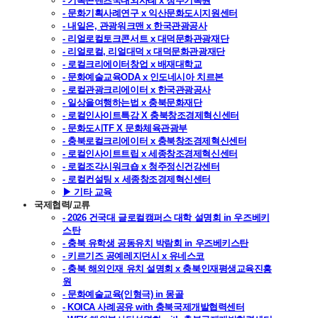
- 기록콘텐츠국내외사례 x 청주기록원
- 문화기획사례연구 x 익산문화도시지원센터
- 내일은, 관광워크맨 x 한국관광공사
- 리얼로컬토크콘서트 x 대덕문화관광재단
- 리얼로컬, 리얼대덕 x 대덕문화관광재단
- 로컬크리에이터창업 x 배재대학교
- 문화예술교육ODA x 인도네시아 치르본
- 로컬관광크리에이터 x 한국관광공사
- 일상을여행하는법 x 충북문화재단
- 로컬인사이트특강 X 충북창조경제혁신센터
- 문화도시TF X 문화체육관광부
- 충북로컬크리에이터 x 충북창조경제혁신센터
- 로컬인사이트트립 x 세종창조경제혁신센터
- 로컬조각시워크숍 x 청주정신건강센터
- 로컬컨설팅 x 세종창조경제혁신센터
▶ 기타 교육
국제협력/교류
- 2026 건국대 글로컬캠퍼스 대학 설명회 in 우즈베키
스탄
- 충북 유학생 공동유치 박람회 in 우즈베키스탄
- 키르기즈 공예레지던시 x 유네스코
- 충북 해외인재 유치 설명회 x 충북인재평생교육진흥
원
- 문화예술교육(인형극) in 몽골
- KOICA 사례공유 with 충북국제개발협력센터