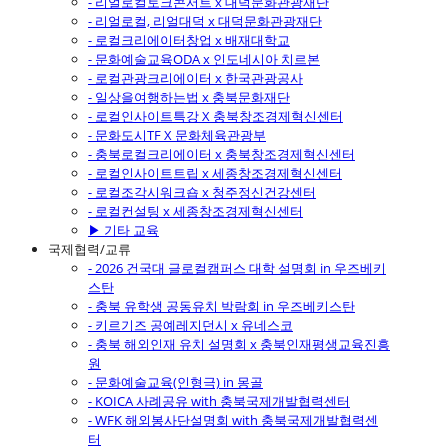
- 리얼로컬토크콘서트 x 대덕문화관광재단
- 리얼로컬, 리얼대덕 x 대덕문화관광재단
- 로컬크리에이터창업 x 배재대학교
- 문화예술교육ODA x 인도네시아 치르본
- 로컬관광크리에이터 x 한국관광공사
- 일상을여행하는법 x 충북문화재단
- 로컬인사이트특강 X 충북창조경제혁신센터
- 문화도시TF X 문화체육관광부
- 충북로컬크리에이터 x 충북창조경제혁신센터
- 로컬인사이트트립 x 세종창조경제혁신센터
- 로컬조각시워크숍 x 청주정신건강센터
- 로컬컨설팅 x 세종창조경제혁신센터
▶ 기타 교육
국제협력/교류
- 2026 건국대 글로컬캠퍼스 대학 설명회 in 우즈베키
스탄
- 충북 유학생 공동유치 박람회 in 우즈베키스탄
- 키르기즈 공예레지던시 x 유네스코
- 충북 해외인재 유치 설명회 x 충북인재평생교육진흥
원
- 문화예술교육(인형극) in 몽골
- KOICA 사례공유 with 충북국제개발협력센터
- WFK 해외봉사단설명회 with 충북국제개발협력센
터