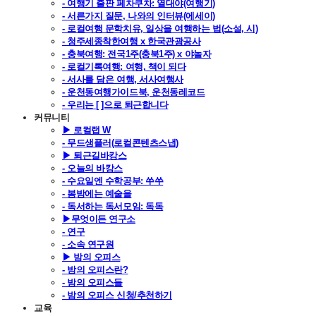
- 여행기 출판 페차쿠차: 열대야(여행기)
- 서른가지 질문, 나와의 인터뷰(에세이)
- 로컬여행 문학치유, 일상을 여행하는 법(소설, 시)
- 청주세종착한여행 x 한국관광공사
- 충북여행: 전국1주(충북1주) x 야놀자
- 로컬기록여행: 여행, 책이 되다
- 서사를 담은 여행, 서사여행사
- 운천동여행가이드북, 운천동레코드
- 우리는 [ ]으로 퇴근합니다
커뮤니티
▶ 로컬랩 W
- 무드샘플러(로컬콘텐츠스냅)
▶ 퇴근길바캉스
- 오늘의 바캉스
- 수요일엔 수학공부: 쑤쑤
- 봄밤에는 예술을
- 독서하는 독서모임: 독독
▶무엇이든 연구소
- 연구
- 소속 연구원
▶ 밤의 오피스
- 밤의 오피스란?
- 밤의 오피스들
- 밤의 오피스 신청/추천하기
교육