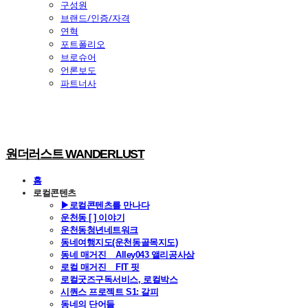
구성원
브랜드/인증/자격
연혁
포트폴리오
브로슈어
언론보도
파트너사
원더러스트 WANDERLUST
홈
로컬콘텐츠
▶로컬콘텐츠를 만나다
운천동 [ ] 이야기
운천동청년네트워크
동네여행지도(운천동골목지도)
동네 매거진 _ Alley043 앨리공사삼
로컬 매거진 _ FIT 핏
로컬굿즈구독서비스, 로컬박스
시퀀스 프로젝트 S1: 갈피
동네의 단어들