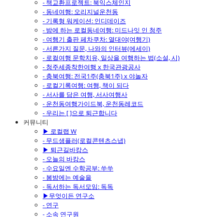
- 책교환프로젝트: 북익스체인지
- 동네여행: 오리지널운천동
- 기록형 워케이션: 인디데이즈
- 밤에 하는 로컬동네여행: 미드나잇 인 청주
- 여행기 출판 페차쿠차: 열대야(여행기)
- 서른가지 질문, 나와의 인터뷰(에세이)
- 로컬여행 문학치유, 일상을 여행하는 법(소설, 시)
- 청주세종착한여행 x 한국관광공사
- 충북여행: 전국1주(충북1주) x 야놀자
- 로컬기록여행: 여행, 책이 되다
- 서사를 담은 여행, 서사여행사
- 운천동여행가이드북, 운천동레코드
- 우리는 [ ]으로 퇴근합니다
커뮤니티
▶ 로컬랩 W
- 무드샘플러(로컬콘텐츠스냅)
▶ 퇴근길바캉스
- 오늘의 바캉스
- 수요일엔 수학공부: 쑤쑤
- 봄밤에는 예술을
- 독서하는 독서모임: 독독
▶무엇이든 연구소
- 연구
- 소속 연구원