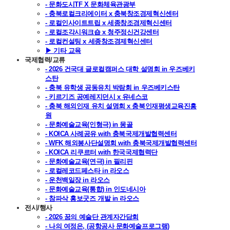
- 문화도시TF X 문화체육관광부
- 충북로컬크리에이터 x 충북창조경제혁신센터
- 로컬인사이트트립 x 세종창조경제혁신센터
- 로컬조각시워크숍 x 청주정신건강센터
- 로컬컨설팅 x 세종창조경제혁신센터
▶ 기타 교육
국제협력/교류
- 2026 건국대 글로컬캠퍼스 대학 설명회 in 우즈베키
스탄
- 충북 유학생 공동유치 박람회 in 우즈베키스탄
- 키르기즈 공예레지던시 x 유네스코
- 충북 해외인재 유치 설명회 x 충북인재평생교육진흥
원
- 문화예술교육(인형극) in 몽골
- KOICA 사례공유 with 충북국제개발협력센터
- WFK 해외봉사단설명회 with 충북국제개발협력센터
- KOICA 리쿠르터 with 한국국제협력단
- 문화예술교육(연극) in 필리핀
- 로컬레코드페스타 in 라오스
- 운천백일장 in 라오스
- 문화예술교육(통합) in 인도네시아
- 참파삭 홍보굿즈 개발 in 라오스
전시/행사
- 2026 꿈의 예술단 관계자간담회
- 나의 여정은, (공항공사 문화예술프로그램)