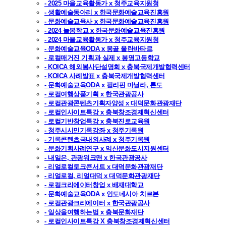
- 2025 마을교육활동가 x 청주교육지원청
- 생활예술동아리 x 한국문화예술교육진흥원
- 문화예술교육사 x 한국문화예술교육진흥원
- 2024 늘봄학교 x 한국문화예술교육진흥원
- 2024 마을교육활동가 x 청주교육지원청
- 문화예술교육ODA x 몽골 울란바타르
- 로컬매거진 기획과 실제 x 봉명고등학교
- KOICA 해외봉사단설명회 x 충북국제개발협력센터
- KOICA 사례발표 x 충북국제개발협력센터
- 문화예술교육ODA x 필리핀 마닐라, 톤도
- 로컬여행상품기획 x 한국관광공사
- 로컬관광콘텐츠기획자양성 x 대덕문화관광재단
- 로컬인사이트특강 x 충북창조경제혁신센터
- 로컬기반창업특강 x 충북진로교육원
- 청주시시민기록강좌 x 청주기록원
- 기록콘텐츠국내외사례 x 청주기록원
- 문화기획사례연구 x 익산문화도시지원센터
- 내일은, 관광워크맨 x 한국관광공사
- 리얼로컬토크콘서트 x 대덕문화관광재단
- 리얼로컬, 리얼대덕 x 대덕문화관광재단
- 로컬크리에이터창업 x 배재대학교
- 문화예술교육ODA x 인도네시아 치르본
- 로컬관광크리에이터 x 한국관광공사
- 일상을여행하는법 x 충북문화재단
- 로컬인사이트특강 X 충북창조경제혁신센터