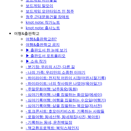
보드게임 서천꽃밭
보드게임 말모이
보드게임 모던타임즈 인 청주
청주 근대문화건물 장매트
knot note: 작가노트
knot note: 출사노트
여행&출판학교
여행&출판학교란?
여행&출판학교 공지
▶ 출판도서 한 눈에 보기
▶ 출판도서 포트폴리오
▶ 소속 작가
- 분기점: 우리의 시간, 다른 길
- 나의 가족: 우리만의 소중한 이야기
- 하이라이트: 전지적 어린이 시점(어린시절기록)
- 하이라이트: 너의 첫사랑은 나였어(육아일기)
- 주말문화여행: 남주동化(동화)
- 심야기록여행: 나를 집필하는 화요일(에세이)
- 심야기록여행: 여행을 집필하는 수요일(여행기)
- 심야기록여행: 삶을 집필하는 목요일(자서전)
- 토크콘서트: 호모아키비스트, 기록하는 사람들
- 로컬여행: 동네산책, 동네채집(사진, 북아트)
- 기록하는 동네, 운천백일장
- 책교환프로젝트: 북익스체인지