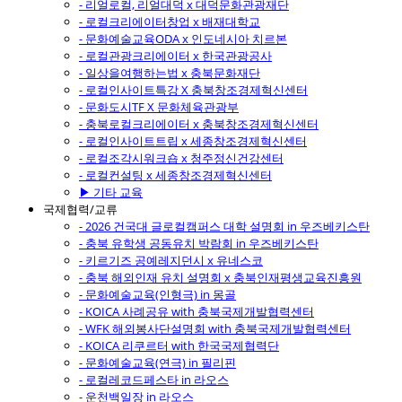
- 리얼로컬, 리얼대덕 x 대덕문화관광재단
- 로컬크리에이터창업 x 배재대학교
- 문화예술교육ODA x 인도네시아 치르본
- 로컬관광크리에이터 x 한국관광공사
- 일상을여행하는법 x 충북문화재단
- 로컬인사이트특강 X 충북창조경제혁신센터
- 문화도시TF X 문화체육관광부
- 충북로컬크리에이터 x 충북창조경제혁신센터
- 로컬인사이트트립 x 세종창조경제혁신센터
- 로컬조각시워크숍 x 청주정신건강센터
- 로컬컨설팅 x 세종창조경제혁신센터
▶ 기타 교육
국제협력/교류
- 2026 건국대 글로컬캠퍼스 대학 설명회 in 우즈베키스탄
- 충북 유학생 공동유치 박람회 in 우즈베키스탄
- 키르기즈 공예레지던시 x 유네스코
- 충북 해외인재 유치 설명회 x 충북인재평생교육진흥원
- 문화예술교육(인형극) in 몽골
- KOICA 사례공유 with 충북국제개발협력센터
- WFK 해외봉사단설명회 with 충북국제개발협력센터
- KOICA 리쿠르터 with 한국국제협력단
- 문화예술교육(연극) in 필리핀
- 로컬레코드페스타 in 라오스
- 운천백일장 in 라오스