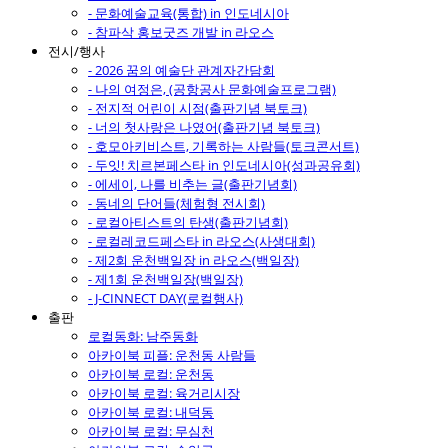
- 문화예술교육(통합) in 인도네시아
- 참파삭 홍보굿즈 개발 in 라오스
전시/행사
- 2026 꿈의 예술단 관계자간담회
- 나의 여정은, (공항공사 문화예술프로그램)
- 전지적 어린이 시점(출판기념 북토크)
- 너의 첫사랑은 나였어(출판기념 북토크)
- 호모아키비스트, 기록하는 사람들(토크콘서트)
- 두잇! 치르본페스타 in 인도네시아(성과공유회)
- 에세이, 나를 비추는 글(출판기념회)
- 동네의 단어들(체험형 전시회)
- 로컬아티스트의 탄생(출판기념회)
- 로컬레코드페스타 in 라오스(사생대회)
- 제2회 운천백일장 in 라오스(백일장)
- 제1회 운천백일장(백일장)
- J-CINNECT DAY(로컬행사)
출판
로컬동화: 남주동화
아카이북 피플: 운천동 사람들
아카이북 로컬: 운천동
아카이북 로컬: 육거리시장
아카이북 로컬: 내덕동
아카이북 로컬: 무심천