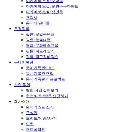
아카이북 로컬: 수암골
아카이북 로컬: 운천주공아파트
아카이북 로컬: 성안동
조각시
동네의 단어들
로컬필름
필름: 로컬콘텐츠
필름: 로컬여행
필름: 문화예술교육
필름: 북트레일러
필름: 퇴근길바캉스
동네기록관
동네기록관이란?
동네기록관 연혁
동네기록관의 프로젝트
협업 작업
협업 작업 살펴보기
협업/미팅/방문 요청하기
회사소개
원더러스트 소개
구성원
브랜드/인증/자격
연혁
포트폴리오