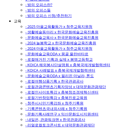
- 밤의 오피스란?
- 밤의 오피스들
- 밤의 오피스 신청/추천하기
교육
- 2025 마을교육활동가 x 청주교육지원청
- 생활예술동아리 x 한국문화예술교육진흥원
- 문화예술교육사 x 한국문화예술교육진흥원
- 2024 늘봄학교 x 한국문화예술교육진흥원
- 2024 마을교육활동가 x 청주교육지원청
- 문화예술교육ODA x 몽골 울란바타르
- 로컬매거진 기획과 실제 x 봉명고등학교
- KOICA 해외봉사단설명회 x 충북국제개발협력센터
- KOICA 사례발표 x 충북국제개발협력센터
- 문화예술교육ODA x 필리핀 마닐라, 톤도
- 로컬여행상품기획 x 한국관광공사
- 로컬관광콘텐츠기획자양성 x 대덕문화관광재단
- 로컬인사이트특강 x 충북창조경제혁신센터
- 로컬기반창업특강 x 충북진로교육원
- 청주시시민기록강좌 x 청주기록원
- 기록콘텐츠국내외사례 x 청주기록원
- 문화기획사례연구 x 익산문화도시지원센터
- 내일은, 관광워크맨 x 한국관광공사
- 리얼로컬토크콘서트 x 대덕문화관광재단