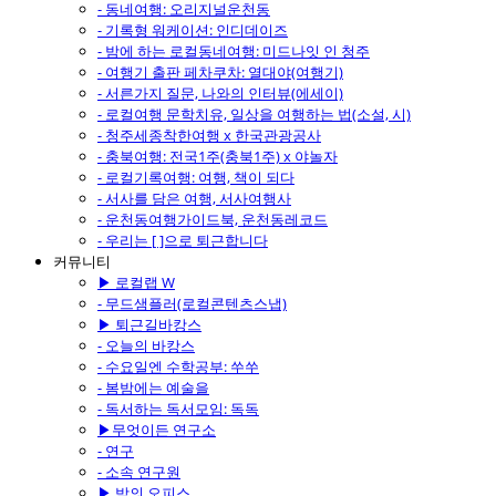
- 동네여행: 오리지널운천동
- 기록형 워케이션: 인디데이즈
- 밤에 하는 로컬동네여행: 미드나잇 인 청주
- 여행기 출판 페차쿠차: 열대야(여행기)
- 서른가지 질문, 나와의 인터뷰(에세이)
- 로컬여행 문학치유, 일상을 여행하는 법(소설, 시)
- 청주세종착한여행 x 한국관광공사
- 충북여행: 전국1주(충북1주) x 야놀자
- 로컬기록여행: 여행, 책이 되다
- 서사를 담은 여행, 서사여행사
- 운천동여행가이드북, 운천동레코드
- 우리는 [ ]으로 퇴근합니다
커뮤니티
▶ 로컬랩 W
- 무드샘플러(로컬콘텐츠스냅)
▶ 퇴근길바캉스
- 오늘의 바캉스
- 수요일엔 수학공부: 쑤쑤
- 봄밤에는 예술을
- 독서하는 독서모임: 독독
▶무엇이든 연구소
- 연구
- 소속 연구원
▶ 밤의 오피스