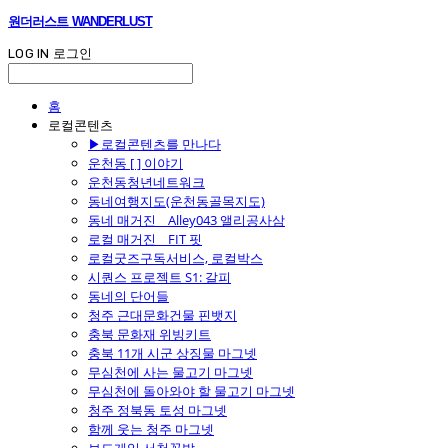
원더러스트 WANDERLUST
LOG IN
로그인
홈
로컬콘텐츠
▶로컬콘텐츠를 만나다
운천동 [ ] 이야기
운천동청년네트워크
동네여행지도(운천동골목지도)
동네 매거진 _ Alley043 앨리공사삼
로컬 매거진 _ FIT 핏
로컬굿즈구독서비스, 로컬박스
시퀀스 프로젝트 S1: 갈피
동네의 단어들
청주 근대문화건물 핀뱃지
충북 문화재 위빙키트
충북 11개 시군 상징물 마그넷
무심천에 사는 물고기 마그넷
무심천에 돌아와야 할 물고기 마그넷
청주 정북동 토성 마그넷
함께 웃는 청주 마그넷