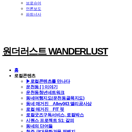
브로슈어
언론보도
파트너사
원더러스트 WANDERLUST
홈
로컬콘텐츠
▶로컬콘텐츠를 만나다
운천동 [ ] 이야기
운천동청년네트워크
동네여행지도(운천동골목지도)
동네 매거진 _ Alley043 앨리공사삼
로컬 매거진 _ FIT 핏
로컬굿즈구독서비스, 로컬박스
시퀀스 프로젝트 S1: 갈피
동네의 단어들
청주 근대문화건물 핀뱃지