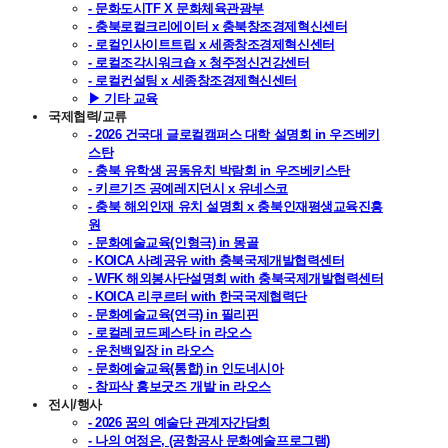
- 문화도시TF X 문화체육관광부
- 충북로컬크리에이터 x 충북창조경제혁신센터
- 로컬인사이트트립 x 세종창조경제혁신센터
- 로컬조각시워크숍 x 청주정신건강센터
- 로컬컨설팅 x 세종창조경제혁신센터
▶ 기타 교육
국제협력/교류
- 2026 건국대 글로컬캠퍼스 대학 설명회 in 우즈베키
스탄
- 충북 유학생 공동유치 박람회 in 우즈베키스탄
- 키르기즈 공예레지던시 x 유네스코
- 충북 해외인재 유치 설명회 x 충북인재평생교육진흥
원
- 문화예술교육(인형극) in 몽골
- KOICA 사례공유 with 충북국제개발협력센터
- WFK 해외봉사단설명회 with 충북국제개발협력센터
- KOICA 리쿠르터 with 한국국제협력단
- 문화예술교육(연극) in 필리핀
- 로컬레코드페스타 in 라오스
- 운천백일장 in 라오스
- 문화예술교육(통합) in 인도네시아
- 참파삭 홍보굿즈 개발 in 라오스
전시/행사
- 2026 꿈의 예술단 관계자간담회
- 나의 여정은, (공항공사 문화예술프로그램)