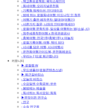
- 책교환프로젝트: 북익스체인지
- 동네여행: 오리지널운천동
- 기록형 워케이션: 인디데이즈
- 밤에 하는 로컬동네여행: 미드나잇 인 청주
- 여행기 출판 페차쿠차: 열대야(여행기)
- 서른가지 질문, 나와의 인터뷰(에세이)
- 로컬여행 문학치유, 일상을 여행하는 법(소설, 시)
- 청주세종착한여행 x 한국관광공사
- 충북여행: 전국1주(충북1주) x 야놀자
- 로컬기록여행: 여행, 책이 되다
- 서사를 담은 여행, 서사여행사
- 운천동여행가이드북, 운천동레코드
- 우리는 [ ]으로 퇴근합니다
커뮤니티
▶ 로컬랩 W
- 무드샘플러(로컬콘텐츠스냅)
▶ 퇴근길바캉스
- 오늘의 바캉스
- 수요일엔 수학공부: 쑤쑤
- 봄밤에는 예술을
- 독서하는 독서모임: 독독
▶무엇이든 연구소
- 연구
- 소속 연구원