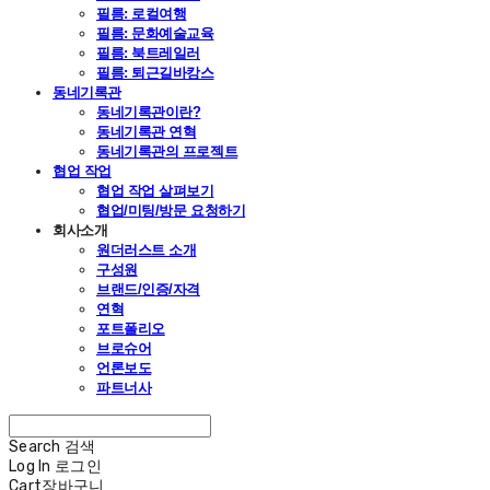
필름: 로컬여행
필름: 문화예술교육
필름: 북트레일러
필름: 퇴근길바캉스
동네기록관
동네기록관이란?
동네기록관 연혁
동네기록관의 프로젝트
협업 작업
협업 작업 살펴보기
협업/미팅/방문 요청하기
회사소개
원더러스트 소개
구성원
브랜드/인증/자격
연혁
포트폴리오
브로슈어
언론보도
파트너사
Search
검색
Log In
로그인
Cart
장바구니