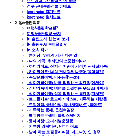
보드게임 모던타임즈 인 청주
청주 근대문화건물 장매트
knot note: 작가노트
knot note: 출사노트
여행&출판학교
여행&출판학교란?
여행&출판학교 공지
▶ 출판도서 한 눈에 보기
▶ 출판도서 포트폴리오
▶ 소속 작가
- 분기점: 우리의 시간, 다른 길
- 나의 가족: 우리만의 소중한 이야기
- 하이라이트: 전지적 어린이 시점(어린시절기록)
- 하이라이트: 너의 첫사랑은 나였어(육아일기)
- 주말문화여행: 남주동化(동화)
- 심야기록여행: 나를 집필하는 화요일(에세이)
- 심야기록여행: 여행을 집필하는 수요일(여행기)
- 심야기록여행: 삶을 집필하는 목요일(자서전)
- 토크콘서트: 호모아키비스트, 기록하는 사람들
- 로컬여행: 동네산책, 동네채집(사진, 북아트)
- 기록하는 동네, 운천백일장
- 책교환프로젝트: 북익스체인지
- 동네여행: 오리지널운천동
- 기록형 워케이션: 인디데이즈
- 밤에 하는 로컬동네여행: 미드나잇 인 청주