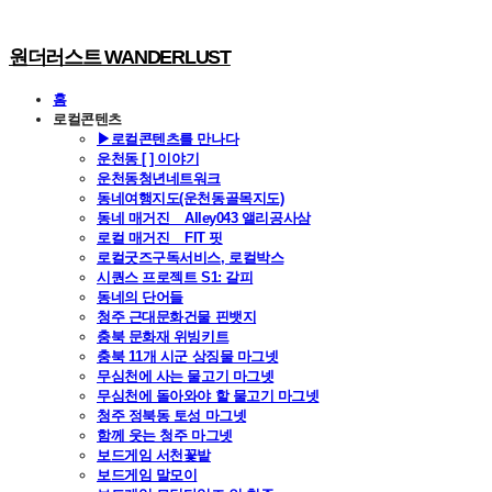
원더러스트 WANDERLUST
홈
로컬콘텐츠
▶로컬콘텐츠를 만나다
운천동 [ ] 이야기
운천동청년네트워크
동네여행지도(운천동골목지도)
동네 매거진 _ Alley043 앨리공사삼
로컬 매거진 _ FIT 핏
로컬굿즈구독서비스, 로컬박스
시퀀스 프로젝트 S1: 갈피
동네의 단어들
청주 근대문화건물 핀뱃지
충북 문화재 위빙키트
충북 11개 시군 상징물 마그넷
무심천에 사는 물고기 마그넷
무심천에 돌아와야 할 물고기 마그넷
청주 정북동 토성 마그넷
함께 웃는 청주 마그넷
보드게임 서천꽃밭
보드게임 말모이