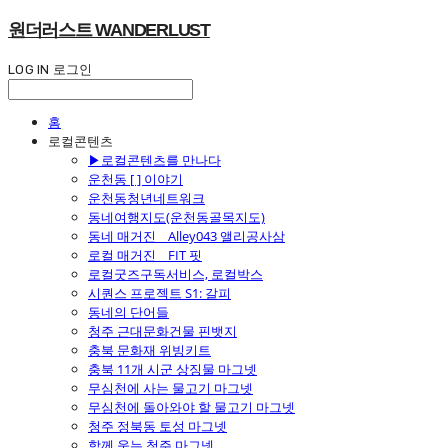
원더러스트 WANDERLUST
LOG IN
로그인
홈
로컬콘텐츠
▶로컬콘텐츠를 만나다
운천동 [ ] 이야기
운천동청년네트워크
동네여행지도(운천동골목지도)
동네 매거진 _ Alley043 앨리공사삼
로컬 매거진 _ FIT 핏
로컬굿즈구독서비스, 로컬박스
시퀀스 프로젝트 S1: 갈피
동네의 단어들
청주 근대문화건물 핀뱃지
충북 문화재 위빙키트
충북 11개 시군 상징물 마그넷
무심천에 사는 물고기 마그넷
무심천에 돌아와야 할 물고기 마그넷
청주 정북동 토성 마그넷
함께 웃는 청주 마그넷