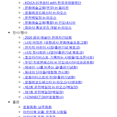
- KOICA 리쿠르터 with 한국국제협력단
- 문화예술교육(연극) in 필리핀
- 로컬레코드페스타 in 라오스
- 운천백일장 in 라오스
- 문화예술교육(통합) in 인도네시아
- 참파삭 홍보굿즈 개발 in 라오스
전시/행사
- 2026 꿈의 예술단 관계자간담회
- 나의 여정은, (공항공사 문화예술프로그램)
- 전지적 어린이 시점(출판기념 북토크)
- 너의 첫사랑은 나였어(출판기념 북토크)
- 호모아키비스트, 기록하는 사람들(토크콘서트)
- 두잇! 치르본페스타 in 인도네시아(성과공유회)
- 에세이, 나를 비추는 글(출판기념회)
- 동네의 단어들(체험형 전시회)
- 로컬아티스트의 탄생(출판기념회)
- 로컬레코드페스타 in 라오스(사생대회)
- 제2회 운천백일장 in 라오스(백일장)
- 제1회 운천백일장(백일장)
- J-CINNECT DAY(로컬행사)
출판
로컬동화: 남주동화
아카이북 피플: 운천동 사람들
아카이북 로컬: 운천동