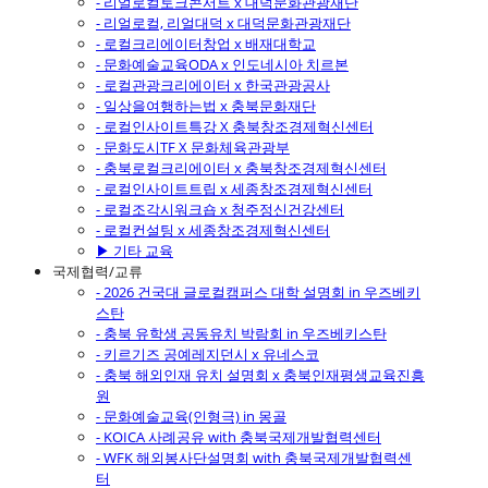
- 리얼로컬토크콘서트 x 대덕문화관광재단
- 리얼로컬, 리얼대덕 x 대덕문화관광재단
- 로컬크리에이터창업 x 배재대학교
- 문화예술교육ODA x 인도네시아 치르본
- 로컬관광크리에이터 x 한국관광공사
- 일상을여행하는법 x 충북문화재단
- 로컬인사이트특강 X 충북창조경제혁신센터
- 문화도시TF X 문화체육관광부
- 충북로컬크리에이터 x 충북창조경제혁신센터
- 로컬인사이트트립 x 세종창조경제혁신센터
- 로컬조각시워크숍 x 청주정신건강센터
- 로컬컨설팅 x 세종창조경제혁신센터
▶ 기타 교육
국제협력/교류
- 2026 건국대 글로컬캠퍼스 대학 설명회 in 우즈베키
스탄
- 충북 유학생 공동유치 박람회 in 우즈베키스탄
- 키르기즈 공예레지던시 x 유네스코
- 충북 해외인재 유치 설명회 x 충북인재평생교육진흥
원
- 문화예술교육(인형극) in 몽골
- KOICA 사례공유 with 충북국제개발협력센터
- WFK 해외봉사단설명회 with 충북국제개발협력센
터