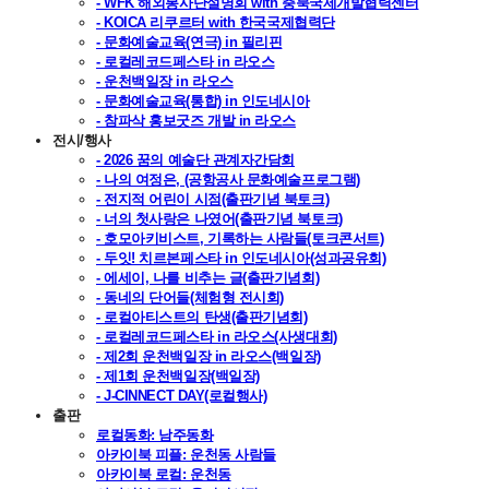
- WFK 해외봉사단설명회 with 충북국제개발협력센터
- KOICA 리쿠르터 with 한국국제협력단
- 문화예술교육(연극) in 필리핀
- 로컬레코드페스타 in 라오스
- 운천백일장 in 라오스
- 문화예술교육(통합) in 인도네시아
- 참파삭 홍보굿즈 개발 in 라오스
전시/행사
- 2026 꿈의 예술단 관계자간담회
- 나의 여정은, (공항공사 문화예술프로그램)
- 전지적 어린이 시점(출판기념 북토크)
- 너의 첫사랑은 나였어(출판기념 북토크)
- 호모아키비스트, 기록하는 사람들(토크콘서트)
- 두잇! 치르본페스타 in 인도네시아(성과공유회)
- 에세이, 나를 비추는 글(출판기념회)
- 동네의 단어들(체험형 전시회)
- 로컬아티스트의 탄생(출판기념회)
- 로컬레코드페스타 in 라오스(사생대회)
- 제2회 운천백일장 in 라오스(백일장)
- 제1회 운천백일장(백일장)
- J-CINNECT DAY(로컬행사)
출판
로컬동화: 남주동화
아카이북 피플: 운천동 사람들
아카이북 로컬: 운천동