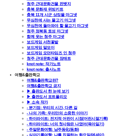
청주 근대문화건물 핀뱃지
충북 문화재 위빙키트
충북 11개 시군 상징물 마그넷
무심천에 사는 물고기 마그넷
무심천에 돌아와야 할 물고기 마그넷
청주 정북동 토성 마그넷
함께 웃는 청주 마그넷
보드게임 서천꽃밭
보드게임 말모이
보드게임 모던타임즈 인 청주
청주 근대문화건물 장매트
knot note: 작가노트
knot note: 출사노트
여행&출판학교
여행&출판학교란?
여행&출판학교 공지
▶ 출판도서 한 눈에 보기
▶ 출판도서 포트폴리오
▶ 소속 작가
- 분기점: 우리의 시간, 다른 길
- 나의 가족: 우리만의 소중한 이야기
- 하이라이트: 전지적 어린이 시점(어린시절기록)
- 하이라이트: 너의 첫사랑은 나였어(육아일기)
- 주말문화여행: 남주동化(동화)
- 심야기록여행: 나를 집필하는 화요일(에세이)