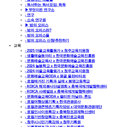
- 독서하는 독서모임: 독독
▶무엇이든 연구소
- 연구
- 소속 연구원
▶ 밤의 오피스
- 밤의 오피스란?
- 밤의 오피스들
- 밤의 오피스 신청/추천하기
교육
- 2025 마을교육활동가 x 청주교육지원청
- 생활예술동아리 x 한국문화예술교육진흥원
- 문화예술교육사 x 한국문화예술교육진흥원
- 2024 늘봄학교 x 한국문화예술교육진흥원
- 2024 마을교육활동가 x 청주교육지원청
- 문화예술교육ODA x 몽골 울란바타르
- 로컬매거진 기획과 실제 x 봉명고등학교
- KOICA 해외봉사단설명회 x 충북국제개발협력센터
- KOICA 사례발표 x 충북국제개발협력센터
- 문화예술교육ODA x 필리핀 마닐라, 톤도
- 로컬여행상품기획 x 한국관광공사
- 로컬관광콘텐츠기획자양성 x 대덕문화관광재단
- 로컬인사이트특강 x 충북창조경제혁신센터
- 로컬기반창업특강 x 충북진로교육원
- 청주시시민기록강좌 x 청주기록원