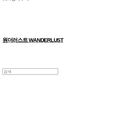
원더러스트 WANDERLUST
모두의 클래스: 밤의 오피스
그동안 당신이 궁금했던
모든 것을 알려주는
<로컬 비즈니스형 네트워킹 프로그램>
오늘 밤, 우리는 타인의 오피스로 출근합니다.