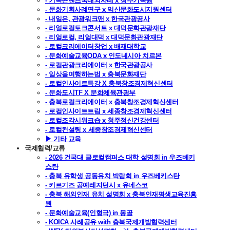
- 기록콘텐츠국내외사례 x 청주기록원
- 문화기획사례연구 x 익산문화도시지원센터
- 내일은, 관광워크맨 x 한국관광공사
- 리얼로컬토크콘서트 x 대덕문화관광재단
- 리얼로컬, 리얼대덕 x 대덕문화관광재단
- 로컬크리에이터창업 x 배재대학교
- 문화예술교육ODA x 인도네시아 치르본
- 로컬관광크리에이터 x 한국관광공사
- 일상을여행하는법 x 충북문화재단
- 로컬인사이트특강 X 충북창조경제혁신센터
- 문화도시TF X 문화체육관광부
- 충북로컬크리에이터 x 충북창조경제혁신센터
- 로컬인사이트트립 x 세종창조경제혁신센터
- 로컬조각시워크숍 x 청주정신건강센터
- 로컬컨설팅 x 세종창조경제혁신센터
▶ 기타 교육
국제협력/교류
- 2026 건국대 글로컬캠퍼스 대학 설명회 in 우즈베키
스탄
- 충북 유학생 공동유치 박람회 in 우즈베키스탄
- 키르기즈 공예레지던시 x 유네스코
- 충북 해외인재 유치 설명회 x 충북인재평생교육진흥
원
- 문화예술교육(인형극) in 몽골
- KOICA 사례공유 with 충북국제개발협력센터