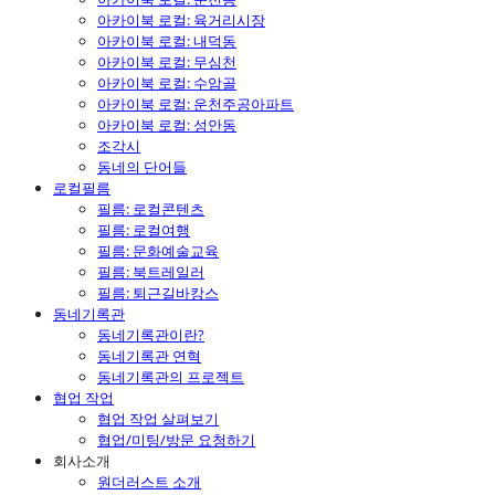
아카이북 로컬: 육거리시장
아카이북 로컬: 내덕동
아카이북 로컬: 무심천
아카이북 로컬: 수암골
아카이북 로컬: 운천주공아파트
아카이북 로컬: 성안동
조각시
동네의 단어들
로컬필름
필름: 로컬콘텐츠
필름: 로컬여행
필름: 문화예술교육
필름: 북트레일러
필름: 퇴근길바캉스
동네기록관
동네기록관이란?
동네기록관 연혁
동네기록관의 프로젝트
협업 작업
협업 작업 살펴보기
협업/미팅/방문 요청하기
회사소개
원더러스트 소개