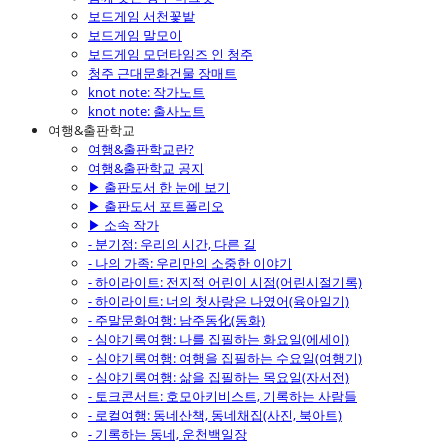
보드게임 서천꽃밭
보드게임 말모이
보드게임 모던타임즈 인 청주
청주 근대문화건물 장매트
knot note: 작가노트
knot note: 출사노트
여행&출판학교
여행&출판학교란?
여행&출판학교 공지
▶ 출판도서 한 눈에 보기
▶ 출판도서 포트폴리오
▶ 소속 작가
- 분기점: 우리의 시간, 다른 길
- 나의 가족: 우리만의 소중한 이야기
- 하이라이트: 전지적 어린이 시점(어린시절기록)
- 하이라이트: 너의 첫사랑은 나였어(육아일기)
- 주말문화여행: 남주동化(동화)
- 심야기록여행: 나를 집필하는 화요일(에세이)
- 심야기록여행: 여행을 집필하는 수요일(여행기)
- 심야기록여행: 삶을 집필하는 목요일(자서전)
- 토크콘서트: 호모아키비스트, 기록하는 사람들
- 로컬여행: 동네산책, 동네채집(사진, 북아트)
- 기록하는 동네, 운천백일장