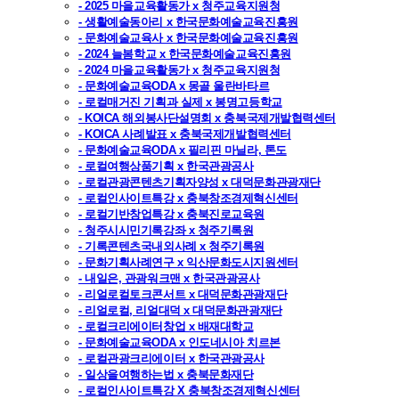
- 2025 마을교육활동가 x 청주교육지원청
- 생활예술동아리 x 한국문화예술교육진흥원
- 문화예술교육사 x 한국문화예술교육진흥원
- 2024 늘봄학교 x 한국문화예술교육진흥원
- 2024 마을교육활동가 x 청주교육지원청
- 문화예술교육ODA x 몽골 울란바타르
- 로컬매거진 기획과 실제 x 봉명고등학교
- KOICA 해외봉사단설명회 x 충북국제개발협력센터
- KOICA 사례발표 x 충북국제개발협력센터
- 문화예술교육ODA x 필리핀 마닐라, 톤도
- 로컬여행상품기획 x 한국관광공사
- 로컬관광콘텐츠기획자양성 x 대덕문화관광재단
- 로컬인사이트특강 x 충북창조경제혁신센터
- 로컬기반창업특강 x 충북진로교육원
- 청주시시민기록강좌 x 청주기록원
- 기록콘텐츠국내외사례 x 청주기록원
- 문화기획사례연구 x 익산문화도시지원센터
- 내일은, 관광워크맨 x 한국관광공사
- 리얼로컬토크콘서트 x 대덕문화관광재단
- 리얼로컬, 리얼대덕 x 대덕문화관광재단
- 로컬크리에이터창업 x 배재대학교
- 문화예술교육ODA x 인도네시아 치르본
- 로컬관광크리에이터 x 한국관광공사
- 일상을여행하는법 x 충북문화재단
- 로컬인사이트특강 X 충북창조경제혁신센터