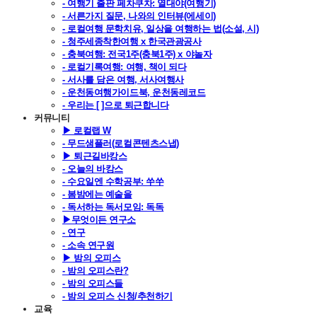
- 여행기 출판 페차쿠차: 열대야(여행기)
- 서른가지 질문, 나와의 인터뷰(에세이)
- 로컬여행 문학치유, 일상을 여행하는 법(소설, 시)
- 청주세종착한여행 x 한국관광공사
- 충북여행: 전국1주(충북1주) x 야놀자
- 로컬기록여행: 여행, 책이 되다
- 서사를 담은 여행, 서사여행사
- 운천동여행가이드북, 운천동레코드
- 우리는 [ ]으로 퇴근합니다
커뮤니티
▶ 로컬랩 W
- 무드샘플러(로컬콘텐츠스냅)
▶ 퇴근길바캉스
- 오늘의 바캉스
- 수요일엔 수학공부: 쑤쑤
- 봄밤에는 예술을
- 독서하는 독서모임: 독독
▶무엇이든 연구소
- 연구
- 소속 연구원
▶ 밤의 오피스
- 밤의 오피스란?
- 밤의 오피스들
- 밤의 오피스 신청/추천하기
교육