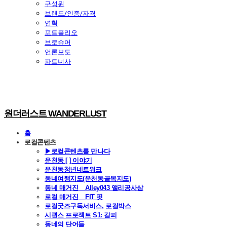
구성원
브랜드/인증/자격
연혁
포트폴리오
브로슈어
언론보도
파트너사
원더러스트 WANDERLUST
홈
로컬콘텐츠
▶로컬콘텐츠를 만나다
운천동 [ ] 이야기
운천동청년네트워크
동네여행지도(운천동골목지도)
동네 매거진 _ Alley043 앨리공사삼
로컬 매거진 _ FIT 핏
로컬굿즈구독서비스, 로컬박스
시퀀스 프로젝트 S1: 갈피
동네의 단어들