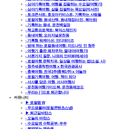
- 심야기록여행: 여행을 집필하는 수요일(여행기)
- 심야기록여행: 삶을 집필하는 목요일(자서전)
- 토크콘서트: 호모아키비스트, 기록하는 사람들
- 로컬여행: 동네산책, 동네채집(사진, 북아트)
- 기록하는 동네, 운천백일장
- 책교환프로젝트: 북익스체인지
- 동네여행: 오리지널운천동
- 기록형 워케이션: 인디데이즈
- 밤에 하는 로컬동네여행: 미드나잇 인 청주
- 여행기 출판 페차쿠차: 열대야(여행기)
- 서른가지 질문, 나와의 인터뷰(에세이)
- 로컬여행 문학치유, 일상을 여행하는 법(소설, 시)
- 청주세종착한여행 x 한국관광공사
- 충북여행: 전국1주(충북1주) x 야놀자
- 로컬기록여행: 여행, 책이 되다
- 서사를 담은 여행, 서사여행사
- 운천동여행가이드북, 운천동레코드
- 우리는 [ ]으로 퇴근합니다
커뮤니티
▶ 로컬랩 W
- 무드샘플러(로컬콘텐츠스냅)
▶ 퇴근길바캉스
- 오늘의 바캉스
- 수요일엔 수학공부: 쑤쑤
- 봄밤에는 예술을