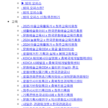
▶ 밤의 오피스
- 밤의 오피스란?
- 밤의 오피스들
- 밤의 오피스 신청/추천하기
교육
- 2025 마을교육활동가 x 청주교육지원청
- 생활예술동아리 x 한국문화예술교육진흥원
- 문화예술교육사 x 한국문화예술교육진흥원
- 2024 늘봄학교 x 한국문화예술교육진흥원
- 2024 마을교육활동가 x 청주교육지원청
- 문화예술교육ODA x 몽골 울란바타르
- 로컬매거진 기획과 실제 x 봉명고등학교
- KOICA 해외봉사단설명회 x 충북국제개발협력센터
- KOICA 사례발표 x 충북국제개발협력센터
- 문화예술교육ODA x 필리핀 마닐라, 톤도
- 로컬여행상품기획 x 한국관광공사
- 로컬관광콘텐츠기획자양성 x 대덕문화관광재단
- 로컬인사이트특강 x 충북창조경제혁신센터
- 로컬기반창업특강 x 충북진로교육원
- 청주시시민기록강좌 x 청주기록원
- 기록콘텐츠국내외사례 x 청주기록원
- 문화기획사례연구 x 익산문화도시지원센터
- 내일은, 관광워크맨 x 한국관광공사