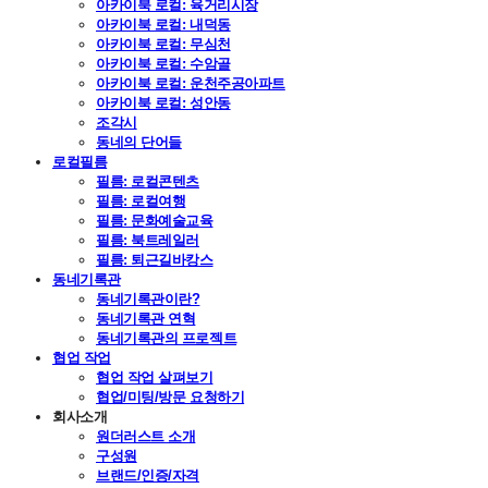
아카이북 로컬: 육거리시장
아카이북 로컬: 내덕동
아카이북 로컬: 무심천
아카이북 로컬: 수암골
아카이북 로컬: 운천주공아파트
아카이북 로컬: 성안동
조각시
동네의 단어들
로컬필름
필름: 로컬콘텐츠
필름: 로컬여행
필름: 문화예술교육
필름: 북트레일러
필름: 퇴근길바캉스
동네기록관
동네기록관이란?
동네기록관 연혁
동네기록관의 프로젝트
협업 작업
협업 작업 살펴보기
협업/미팅/방문 요청하기
회사소개
원더러스트 소개
구성원
브랜드/인증/자격