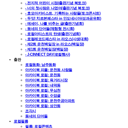
- 전지적 어린이 시점(출판기념 북토크)
- 너의 첫사랑은 나였어(출판기념 북토크)
- 호모아키비스트, 기록하는 사람들(토크콘서트)
- 두잇! 치르본페스타 in 인도네시아(성과공유회)
- 에세이, 나를 비추는 글(출판기념회)
- 동네의 단어들(체험형 전시회)
- 로컬아티스트의 탄생(출판기념회)
- 로컬레코드페스타 in 라오스(사생대회)
- 제2회 운천백일장 in 라오스(백일장)
- 제1회 운천백일장(백일장)
- J-CINNECT DAY(로컬행사)
출판
로컬동화: 남주동화
아카이북 피플: 운천동 사람들
아카이북 로컬: 운천동
아카이북 로컬: 육거리시장
아카이북 로컬: 내덕동
아카이북 로컬: 무심천
아카이북 로컬: 수암골
아카이북 로컬: 운천주공아파트
아카이북 로컬: 성안동
조각시
동네의 단어들
로컬필름
필름: 로컬콘텐츠