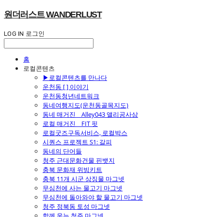
원더러스트 WANDERLUST
LOG IN
로그인
홈
로컬콘텐츠
▶로컬콘텐츠를 만나다
운천동 [ ] 이야기
운천동청년네트워크
동네여행지도(운천동골목지도)
동네 매거진 _ Alley043 앨리공사삼
로컬 매거진 _ FIT 핏
로컬굿즈구독서비스, 로컬박스
시퀀스 프로젝트 S1: 갈피
동네의 단어들
청주 근대문화건물 핀뱃지
충북 문화재 위빙키트
충북 11개 시군 상징물 마그넷
무심천에 사는 물고기 마그넷
무심천에 돌아와야 할 물고기 마그넷
청주 정북동 토성 마그넷
함께 웃는 청주 마그넷