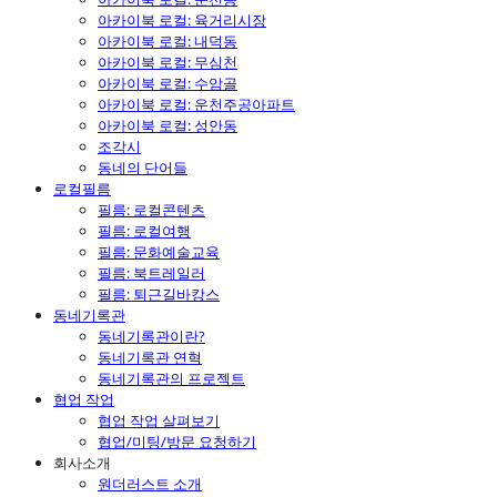
아카이북 로컬: 육거리시장
아카이북 로컬: 내덕동
아카이북 로컬: 무심천
아카이북 로컬: 수암골
아카이북 로컬: 운천주공아파트
아카이북 로컬: 성안동
조각시
동네의 단어들
로컬필름
필름: 로컬콘텐츠
필름: 로컬여행
필름: 문화예술교육
필름: 북트레일러
필름: 퇴근길바캉스
동네기록관
동네기록관이란?
동네기록관 연혁
동네기록관의 프로젝트
협업 작업
협업 작업 살펴보기
협업/미팅/방문 요청하기
회사소개
원더러스트 소개