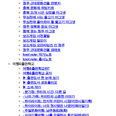
청주 근대문화건물 핀뱃지
충북 문화재 위빙키트
충북 11개 시군 상징물 마그넷
무심천에 사는 물고기 마그넷
무심천에 돌아와야 할 물고기 마그넷
청주 정북동 토성 마그넷
함께 웃는 청주 마그넷
보드게임 서천꽃밭
보드게임 말모이
보드게임 모던타임즈 인 청주
청주 근대문화건물 장매트
knot note: 작가노트
knot note: 출사노트
여행&출판학교
여행&출판학교란?
여행&출판학교 공지
▶ 출판도서 한 눈에 보기
▶ 출판도서 포트폴리오
▶ 소속 작가
- 분기점: 우리의 시간, 다른 길
- 나의 가족: 우리만의 소중한 이야기
- 하이라이트: 전지적 어린이 시점(어린시절기록)
- 하이라이트: 너의 첫사랑은 나였어(육아일기)
- 주말문화여행: 남주동化(동화)
- 심야기록여행: 나를 집필하는 화요일(에세이)