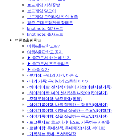
보드게임 서천꽃밭
보드게임 말모이
보드게임 모던타임즈 인 청주
청주 근대문화건물 장매트
knot note: 작가노트
knot note: 출사노트
여행&출판학교
여행&출판학교란?
여행&출판학교 공지
▶ 출판도서 한 눈에 보기
▶ 출판도서 포트폴리오
▶ 소속 작가
- 분기점: 우리의 시간, 다른 길
- 나의 가족: 우리만의 소중한 이야기
- 하이라이트: 전지적 어린이 시점(어린시절기록)
- 하이라이트: 너의 첫사랑은 나였어(육아일기)
- 주말문화여행: 남주동化(동화)
- 심야기록여행: 나를 집필하는 화요일(에세이)
- 심야기록여행: 여행을 집필하는 수요일(여행기)
- 심야기록여행: 삶을 집필하는 목요일(자서전)
- 토크콘서트: 호모아키비스트, 기록하는 사람들
- 로컬여행: 동네산책, 동네채집(사진, 북아트)
- 기록하는 동네, 운천백일장