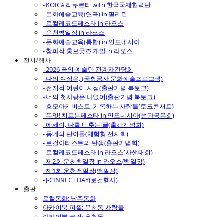
- KOICA 리쿠르터 with 한국국제협력단
- 문화예술교육(연극) in 필리핀
- 로컬레코드페스타 in 라오스
- 운천백일장 in 라오스
- 문화예술교육(통합) in 인도네시아
- 참파삭 홍보굿즈 개발 in 라오스
전시/행사
- 2026 꿈의 예술단 관계자간담회
- 나의 여정은, (공항공사 문화예술프로그램)
- 전지적 어린이 시점(출판기념 북토크)
- 너의 첫사랑은 나였어(출판기념 북토크)
- 호모아키비스트, 기록하는 사람들(토크콘서트)
- 두잇! 치르본페스타 in 인도네시아(성과공유회)
- 에세이, 나를 비추는 글(출판기념회)
- 동네의 단어들(체험형 전시회)
- 로컬아티스트의 탄생(출판기념회)
- 로컬레코드페스타 in 라오스(사생대회)
- 제2회 운천백일장 in 라오스(백일장)
- 제1회 운천백일장(백일장)
- J-CINNECT DAY(로컬행사)
출판
로컬동화: 남주동화
아카이북 피플: 운천동 사람들
아카이북 로컬: 운천동