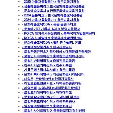
- 2025 마을교육활동가 x 청주교육지원청
- 생활예술동아리 x 한국문화예술교육진흥원
- 문화예술교육사 x 한국문화예술교육진흥원
- 2024 늘봄학교 x 한국문화예술교육진흥원
- 2024 마을교육활동가 x 청주교육지원청
- 문화예술교육ODA x 몽골 울란바타르
- 로컬매거진 기획과 실제 x 봉명고등학교
- KOICA 해외봉사단설명회 x 충북국제개발협력센터
- KOICA 사례발표 x 충북국제개발협력센터
- 문화예술교육ODA x 필리핀 마닐라, 톤도
- 로컬여행상품기획 x 한국관광공사
- 로컬관광콘텐츠기획자양성 x 대덕문화관광재단
- 로컬인사이트특강 x 충북창조경제혁신센터
- 로컬기반창업특강 x 충북진로교육원
- 청주시시민기록강좌 x 청주기록원
- 기록콘텐츠국내외사례 x 청주기록원
- 문화기획사례연구 x 익산문화도시지원센터
- 내일은, 관광워크맨 x 한국관광공사
- 리얼로컬토크콘서트 x 대덕문화관광재단
- 리얼로컬, 리얼대덕 x 대덕문화관광재단
- 로컬크리에이터창업 x 배재대학교
- 문화예술교육ODA x 인도네시아 치르본
- 로컬관광크리에이터 x 한국관광공사
- 일상을여행하는법 x 충북문화재단
- 로컬인사이트특강 X 충북창조경제혁신센터