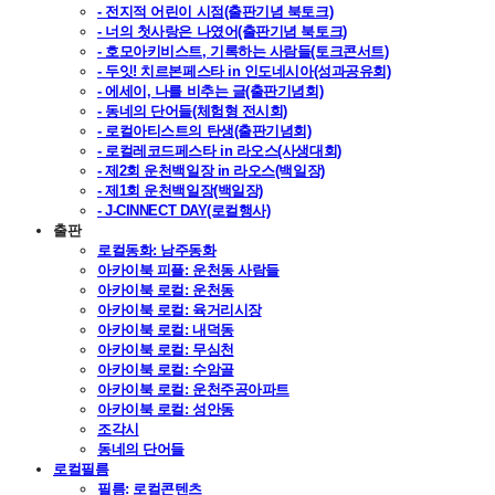
- 전지적 어린이 시점(출판기념 북토크)
- 너의 첫사랑은 나였어(출판기념 북토크)
- 호모아키비스트, 기록하는 사람들(토크콘서트)
- 두잇! 치르본페스타 in 인도네시아(성과공유회)
- 에세이, 나를 비추는 글(출판기념회)
- 동네의 단어들(체험형 전시회)
- 로컬아티스트의 탄생(출판기념회)
- 로컬레코드페스타 in 라오스(사생대회)
- 제2회 운천백일장 in 라오스(백일장)
- 제1회 운천백일장(백일장)
- J-CINNECT DAY(로컬행사)
출판
로컬동화: 남주동화
아카이북 피플: 운천동 사람들
아카이북 로컬: 운천동
아카이북 로컬: 육거리시장
아카이북 로컬: 내덕동
아카이북 로컬: 무심천
아카이북 로컬: 수암골
아카이북 로컬: 운천주공아파트
아카이북 로컬: 성안동
조각시
동네의 단어들
로컬필름
필름: 로컬콘텐츠