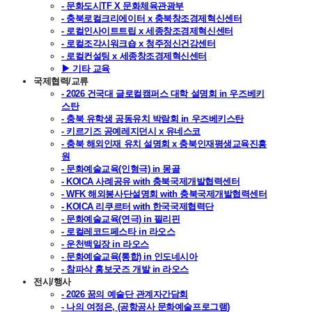
- 문화도시TF X 문화체육관광부
- 충북로컬크리에이터 x 충북창조경제혁신센터
- 로컬인사이트트립 x 세종창조경제혁신센터
- 로컬조각시워크숍 x 청주정신건강센터
- 로컬컨설팅 x 세종창조경제혁신센터
▶ 기타 교육
국제협력/교류
- 2026 건국대 글로컬캠퍼스 대학 설명회 in 우즈베키
스탄
- 충북 유학생 공동유치 박람회 in 우즈베키스탄
- 키르기즈 공예레지던시 x 유네스코
- 충북 해외인재 유치 설명회 x 충북인재평생교육진흥
원
- 문화예술교육(인형극) in 몽골
- KOICA 사례공유 with 충북국제개발협력센터
- WFK 해외봉사단설명회 with 충북국제개발협력센터
- KOICA 리쿠르터 with 한국국제협력단
- 문화예술교육(연극) in 필리핀
- 로컬레코드페스타 in 라오스
- 운천백일장 in 라오스
- 문화예술교육(통합) in 인도네시아
- 참파삭 홍보굿즈 개발 in 라오스
전시/행사
- 2026 꿈의 예술단 관계자간담회
- 나의 여정은, (공항공사 문화예술프로그램)