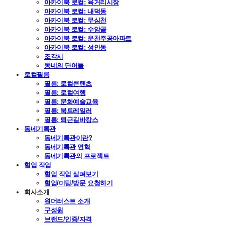
아카이북 로컬: 육거리시장
아카이북 로컬: 내덕동
아카이북 로컬: 무심천
아카이북 로컬: 수암골
아카이북 로컬: 운천주공아파트
아카이북 로컬: 성안동
조각시
동네의 단어들
로컬필름
필름: 로컬콘텐츠
필름: 로컬여행
필름: 문화예술교육
필름: 북트레일러
필름: 퇴근길바캉스
동네기록관
동네기록관이란?
동네기록관 연혁
동네기록관의 프로젝트
협업 작업
협업 작업 살펴보기
협업/미팅/방문 요청하기
회사소개
원더러스트 소개
구성원
브랜드/인증/자격