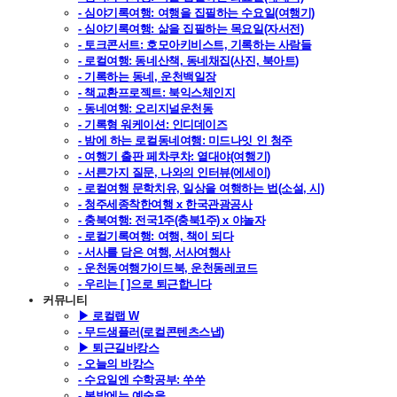
- 심야기록여행: 여행을 집필하는 수요일(여행기)
- 심야기록여행: 삶을 집필하는 목요일(자서전)
- 토크콘서트: 호모아키비스트, 기록하는 사람들
- 로컬여행: 동네산책, 동네채집(사진, 북아트)
- 기록하는 동네, 운천백일장
- 책교환프로젝트: 북익스체인지
- 동네여행: 오리지널운천동
- 기록형 워케이션: 인디데이즈
- 밤에 하는 로컬동네여행: 미드나잇 인 청주
- 여행기 출판 페차쿠차: 열대야(여행기)
- 서른가지 질문, 나와의 인터뷰(에세이)
- 로컬여행 문학치유, 일상을 여행하는 법(소설, 시)
- 청주세종착한여행 x 한국관광공사
- 충북여행: 전국1주(충북1주) x 야놀자
- 로컬기록여행: 여행, 책이 되다
- 서사를 담은 여행, 서사여행사
- 운천동여행가이드북, 운천동레코드
- 우리는 [ ]으로 퇴근합니다
커뮤니티
▶ 로컬랩 W
- 무드샘플러(로컬콘텐츠스냅)
▶ 퇴근길바캉스
- 오늘의 바캉스
- 수요일엔 수학공부: 쑤쑤
- 봄밤에는 예술을