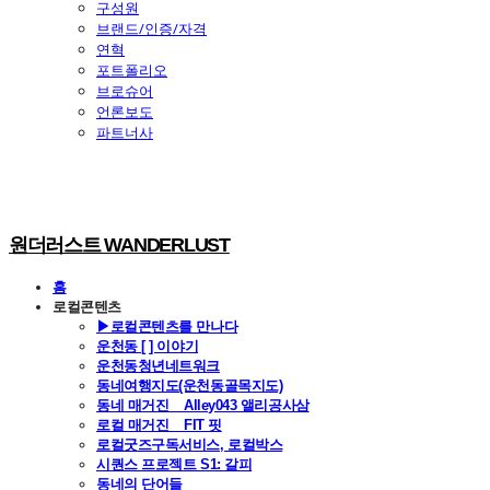
구성원
브랜드/인증/자격
연혁
포트폴리오
브로슈어
언론보도
파트너사
원더러스트 WANDERLUST
홈
로컬콘텐츠
▶로컬콘텐츠를 만나다
운천동 [ ] 이야기
운천동청년네트워크
동네여행지도(운천동골목지도)
동네 매거진 _ Alley043 앨리공사삼
로컬 매거진 _ FIT 핏
로컬굿즈구독서비스, 로컬박스
시퀀스 프로젝트 S1: 갈피
동네의 단어들