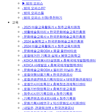
▶ 밤의 오피스
- 밤의 오피스란?
- 밤의 오피스들
- 밤의 오피스 신청/추천하기
교육
- 2025 마을교육활동가 x 청주교육지원청
- 생활예술동아리 x 한국문화예술교육진흥원
- 문화예술교육사 x 한국문화예술교육진흥원
- 2024 늘봄학교 x 한국문화예술교육진흥원
- 2024 마을교육활동가 x 청주교육지원청
- 문화예술교육ODA x 몽골 울란바타르
- 로컬매거진 기획과 실제 x 봉명고등학교
- KOICA 해외봉사단설명회 x 충북국제개발협력센터
- KOICA 사례발표 x 충북국제개발협력센터
- 문화예술교육ODA x 필리핀 마닐라, 톤도
- 로컬여행상품기획 x 한국관광공사
- 로컬관광콘텐츠기획자양성 x 대덕문화관광재단
- 로컬인사이트특강 x 충북창조경제혁신센터
- 로컬기반창업특강 x 충북진로교육원
- 청주시시민기록강좌 x 청주기록원
- 기록콘텐츠국내외사례 x 청주기록원
- 문화기획사례연구 x 익산문화도시지원센터
- 내일은, 관광워크맨 x 한국관광공사