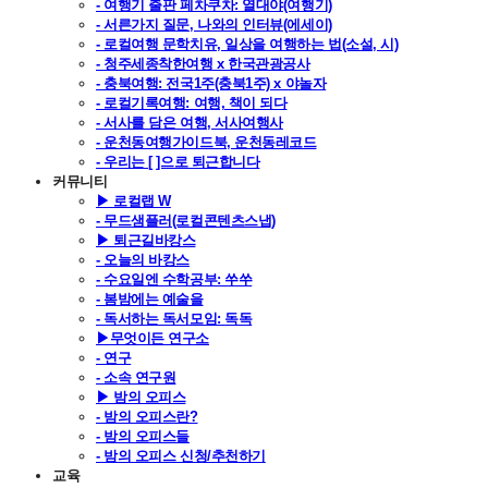
- 여행기 출판 페차쿠차: 열대야(여행기)
- 서른가지 질문, 나와의 인터뷰(에세이)
- 로컬여행 문학치유, 일상을 여행하는 법(소설, 시)
- 청주세종착한여행 x 한국관광공사
- 충북여행: 전국1주(충북1주) x 야놀자
- 로컬기록여행: 여행, 책이 되다
- 서사를 담은 여행, 서사여행사
- 운천동여행가이드북, 운천동레코드
- 우리는 [ ]으로 퇴근합니다
커뮤니티
▶ 로컬랩 W
- 무드샘플러(로컬콘텐츠스냅)
▶ 퇴근길바캉스
- 오늘의 바캉스
- 수요일엔 수학공부: 쑤쑤
- 봄밤에는 예술을
- 독서하는 독서모임: 독독
▶무엇이든 연구소
- 연구
- 소속 연구원
▶ 밤의 오피스
- 밤의 오피스란?
- 밤의 오피스들
- 밤의 오피스 신청/추천하기
교육