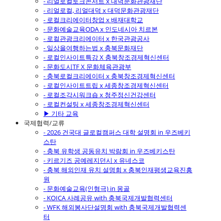
- 리얼로컬토크콘서트 x 대덕문화관광재단
- 리얼로컬, 리얼대덕 x 대덕문화관광재단
- 로컬크리에이터창업 x 배재대학교
- 문화예술교육ODA x 인도네시아 치르본
- 로컬관광크리에이터 x 한국관광공사
- 일상을여행하는법 x 충북문화재단
- 로컬인사이트특강 X 충북창조경제혁신센터
- 문화도시TF X 문화체육관광부
- 충북로컬크리에이터 x 충북창조경제혁신센터
- 로컬인사이트트립 x 세종창조경제혁신센터
- 로컬조각시워크숍 x 청주정신건강센터
- 로컬컨설팅 x 세종창조경제혁신센터
▶ 기타 교육
국제협력/교류
- 2026 건국대 글로컬캠퍼스 대학 설명회 in 우즈베키
스탄
- 충북 유학생 공동유치 박람회 in 우즈베키스탄
- 키르기즈 공예레지던시 x 유네스코
- 충북 해외인재 유치 설명회 x 충북인재평생교육진흥
원
- 문화예술교육(인형극) in 몽골
- KOICA 사례공유 with 충북국제개발협력센터
- WFK 해외봉사단설명회 with 충북국제개발협력센
터