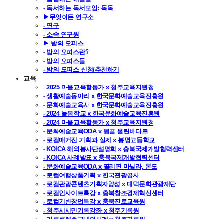
- 독서하는 독서모임: 독독
▶무엇이든 연구소
- 연구
- 소속 연구원
▶ 밤의 오피스
- 밤의 오피스란?
- 밤의 오피스들
- 밤의 오피스 신청/추천하기
교육
- 2025 마을교육활동가 x 청주교육지원청
- 생활예술동아리 x 한국문화예술교육진흥원
- 문화예술교육사 x 한국문화예술교육진흥원
- 2024 늘봄학교 x 한국문화예술교육진흥원
- 2024 마을교육활동가 x 청주교육지원청
- 문화예술교육ODA x 몽골 울란바타르
- 로컬매거진 기획과 실제 x 봉명고등학교
- KOICA 해외봉사단설명회 x 충북국제개발협력센터
- KOICA 사례발표 x 충북국제개발협력센터
- 문화예술교육ODA x 필리핀 마닐라, 톤도
- 로컬여행상품기획 x 한국관광공사
- 로컬관광콘텐츠기획자양성 x 대덕문화관광재단
- 로컬인사이트특강 x 충북창조경제혁신센터
- 로컬기반창업특강 x 충북진로교육원
- 청주시시민기록강좌 x 청주기록원