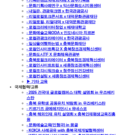
- 기록콘텐츠국내외사례 x 청주기록원
- 문화기획사례연구 x 익산문화도시지원센터
- 내일은, 관광워크맨 x 한국관광공사
- 리얼로컬토크콘서트 x 대덕문화관광재단
- 리얼로컬, 리얼대덕 x 대덕문화관광재단
- 로컬크리에이터창업 x 배재대학교
- 문화예술교육ODA x 인도네시아 치르본
- 로컬관광크리에이터 x 한국관광공사
- 일상을여행하는법 x 충북문화재단
- 로컬인사이트특강 X 충북창조경제혁신센터
- 문화도시TF X 문화체육관광부
- 충북로컬크리에이터 x 충북창조경제혁신센터
- 로컬인사이트트립 x 세종창조경제혁신센터
- 로컬조각시워크숍 x 청주정신건강센터
- 로컬컨설팅 x 세종창조경제혁신센터
▶ 기타 교육
국제협력/교류
- 2026 건국대 글로컬캠퍼스 대학 설명회 in 우즈베키
스탄
- 충북 유학생 공동유치 박람회 in 우즈베키스탄
- 키르기즈 공예레지던시 x 유네스코
- 충북 해외인재 유치 설명회 x 충북인재평생교육진흥
원
- 문화예술교육(인형극) in 몽골
- KOICA 사례공유 with 충북국제개발협력센터