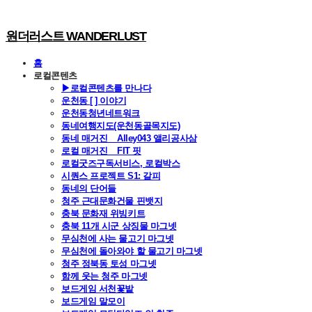
원더러스트 WANDERLUST
홈
로컬콘텐츠
▶로컬콘텐츠를 만나다
운천동 [ ] 이야기
운천동청년네트워크
동네여행지도(운천동골목지도)
동네 매거진 _ Alley043 앨리공사삼
로컬 매거진 _ FIT 핏
로컬굿즈구독서비스, 로컬박스
시퀀스 프로젝트 S1: 갈피
동네의 단어들
청주 근대문화건물 핀뱃지
충북 문화재 위빙키트
충북 11개 시군 상징물 마그넷
무심천에 사는 물고기 마그넷
무심천에 돌아와야 할 물고기 마그넷
청주 정북동 토성 마그넷
함께 웃는 청주 마그넷
보드게임 서천꽃밭
보드게임 말모이