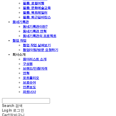
필름: 로컬여행
필름: 문화예술교육
필름: 북트레일러
필름: 퇴근길바캉스
동네기록관
동네기록관이란?
동네기록관 연혁
동네기록관의 프로젝트
협업 작업
협업 작업 살펴보기
협업/미팅/방문 요청하기
회사소개
원더러스트 소개
구성원
브랜드/인증/자격
연혁
포트폴리오
브로슈어
언론보도
파트너사
Search
검색
Log In
로그인
Cart
장바구니