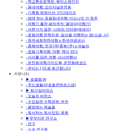
- 책교환프로젝트: 북익스체인지
- 동네여행: 오리지널운천동
- 기록형 워케이션: 인디데이즈
- 밤에 하는 로컬동네여행: 미드나잇 인 청주
- 여행기 출판 페차쿠차: 열대야(여행기)
- 서른가지 질문, 나와의 인터뷰(에세이)
- 로컬여행 문학치유, 일상을 여행하는 법(소설, 시)
- 청주세종착한여행 x 한국관광공사
- 충북여행: 전국1주(충북1주) x 야놀자
- 로컬기록여행: 여행, 책이 되다
- 서사를 담은 여행, 서사여행사
- 운천동여행가이드북, 운천동레코드
- 우리는 [ ]으로 퇴근합니다
커뮤니티
▶ 로컬랩 W
- 무드샘플러(로컬콘텐츠스냅)
▶ 퇴근길바캉스
- 오늘의 바캉스
- 수요일엔 수학공부: 쑤쑤
- 봄밤에는 예술을
- 독서하는 독서모임: 독독
▶무엇이든 연구소
- 연구
- 소속 연구원