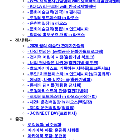
- WFK 해외봉사단설명회 with 충북국제개발협력센터
- KOICA 리쿠르터 with 한국국제협력단
- 문화예술교육(연극) in 필리핀
- 로컬레코드페스타 in 라오스
- 운천백일장 in 라오스
- 문화예술교육(통합) in 인도네시아
- 참파삭 홍보굿즈 개발 in 라오스
전시/행사
- 2026 꿈의 예술단 관계자간담회
- 나의 여정은, (공항공사 문화예술프로그램)
- 전지적 어린이 시점(출판기념 북토크)
- 너의 첫사랑은 나였어(출판기념 북토크)
- 호모아키비스트, 기록하는 사람들(토크콘서트)
- 두잇! 치르본페스타 in 인도네시아(성과공유회)
- 에세이, 나를 비추는 글(출판기념회)
- 동네의 단어들(체험형 전시회)
- 로컬아티스트의 탄생(출판기념회)
- 로컬레코드페스타 in 라오스(사생대회)
- 제2회 운천백일장 in 라오스(백일장)
- 제1회 운천백일장(백일장)
- J-CINNECT DAY(로컬행사)
출판
로컬동화: 남주동화
아카이북 피플: 운천동 사람들
아카이북 로컬: 운천동