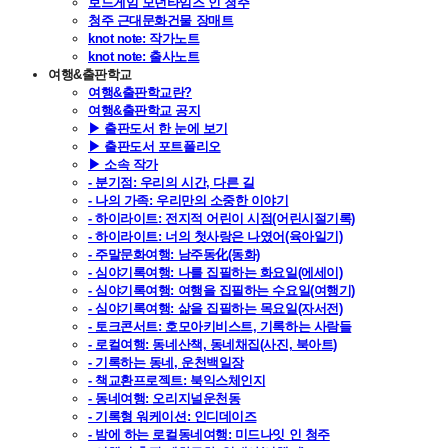
보드게임 모던타임즈 인 청주
청주 근대문화건물 장매트
knot note: 작가노트
knot note: 출사노트
여행&출판학교
여행&출판학교란?
여행&출판학교 공지
▶ 출판도서 한 눈에 보기
▶ 출판도서 포트폴리오
▶ 소속 작가
- 분기점: 우리의 시간, 다른 길
- 나의 가족: 우리만의 소중한 이야기
- 하이라이트: 전지적 어린이 시점(어린시절기록)
- 하이라이트: 너의 첫사랑은 나였어(육아일기)
- 주말문화여행: 남주동化(동화)
- 심야기록여행: 나를 집필하는 화요일(에세이)
- 심야기록여행: 여행을 집필하는 수요일(여행기)
- 심야기록여행: 삶을 집필하는 목요일(자서전)
- 토크콘서트: 호모아키비스트, 기록하는 사람들
- 로컬여행: 동네산책, 동네채집(사진, 북아트)
- 기록하는 동네, 운천백일장
- 책교환프로젝트: 북익스체인지
- 동네여행: 오리지널운천동
- 기록형 워케이션: 인디데이즈
- 밤에 하는 로컬동네여행: 미드나잇 인 청주