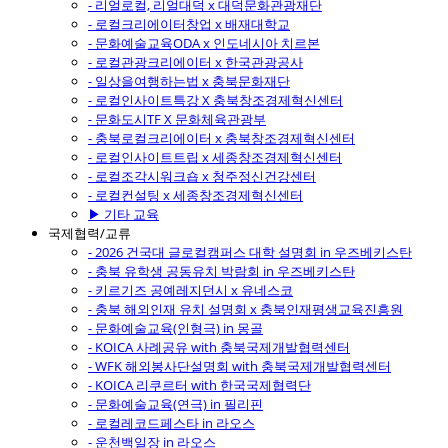
- 리얼로컬, 리얼대덕 x 대덕문화관광재단
- 로컬크리에이터창업 x 배재대학교
- 문화예술교육ODA x 인도네시아 치르본
- 로컬관광크리에이터 x 한국관광공사
- 일상을여행하는법 x 충북문화재단
- 로컬인사이트특강 X 충북창조경제혁신센터
- 문화도시TF X 문화체육관광부
- 충북로컬크리에이터 x 충북창조경제혁신센터
- 로컬인사이트트립 x 세종창조경제혁신센터
- 로컬조각시워크숍 x 청주정신건강센터
- 로컬컨설팅 x 세종창조경제혁신센터
▶ 기타 교육
국제협력/교류
- 2026 건국대 글로컬캠퍼스 대학 설명회 in 우즈베키스탄
- 충북 유학생 공동유치 박람회 in 우즈베키스탄
- 키르기즈 공예레지던시 x 유네스코
- 충북 해외인재 유치 설명회 x 충북인재평생교육진흥원
- 문화예술교육(인형극) in 몽골
- KOICA 사례공유 with 충북국제개발협력센터
- WFK 해외봉사단설명회 with 충북국제개발협력센터
- KOICA 리쿠르터 with 한국국제협력단
- 문화예술교육(연극) in 필리핀
- 로컬레코드페스타 in 라오스
- 운천백일장 in 라오스