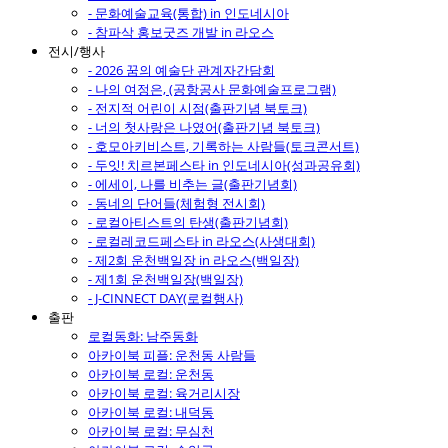
- 문화예술교육(통합) in 인도네시아
- 참파삭 홍보굿즈 개발 in 라오스
전시/행사
- 2026 꿈의 예술단 관계자간담회
- 나의 여정은, (공항공사 문화예술프로그램)
- 전지적 어린이 시점(출판기념 북토크)
- 너의 첫사랑은 나였어(출판기념 북토크)
- 호모아키비스트, 기록하는 사람들(토크콘서트)
- 두잇! 치르본페스타 in 인도네시아(성과공유회)
- 에세이, 나를 비추는 글(출판기념회)
- 동네의 단어들(체험형 전시회)
- 로컬아티스트의 탄생(출판기념회)
- 로컬레코드페스타 in 라오스(사생대회)
- 제2회 운천백일장 in 라오스(백일장)
- 제1회 운천백일장(백일장)
- J-CINNECT DAY(로컬행사)
출판
로컬동화: 남주동화
아카이북 피플: 운천동 사람들
아카이북 로컬: 운천동
아카이북 로컬: 육거리시장
아카이북 로컬: 내덕동
아카이북 로컬: 무심천