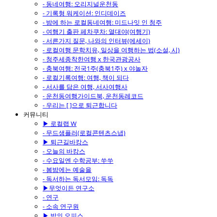
- 동네여행: 오리지널운천동
- 기록형 워케이션: 인디데이즈
- 밤에 하는 로컬동네여행: 미드나잇 인 청주
- 여행기 출판 페차쿠차: 열대야(여행기)
- 서른가지 질문, 나와의 인터뷰(에세이)
- 로컬여행 문학치유, 일상을 여행하는 법(소설, 시)
- 청주세종착한여행 x 한국관광공사
- 충북여행: 전국1주(충북1주) x 야놀자
- 로컬기록여행: 여행, 책이 되다
- 서사를 담은 여행, 서사여행사
- 운천동여행가이드북, 운천동레코드
- 우리는 [ ]으로 퇴근합니다
커뮤니티
▶ 로컬랩 W
- 무드샘플러(로컬콘텐츠스냅)
▶ 퇴근길바캉스
- 오늘의 바캉스
- 수요일엔 수학공부: 쑤쑤
- 봄밤에는 예술을
- 독서하는 독서모임: 독독
▶무엇이든 연구소
- 연구
- 소속 연구원
▶ 밤의 오피스