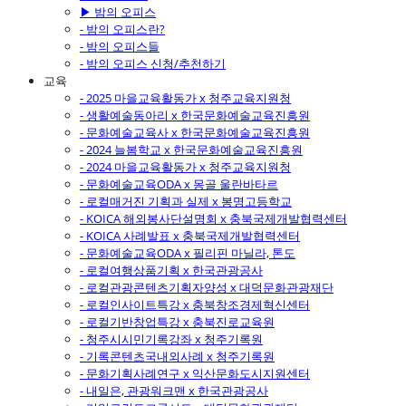
▶ 밤의 오피스
- 밤의 오피스란?
- 밤의 오피스들
- 밤의 오피스 신청/추천하기
교육
- 2025 마을교육활동가 x 청주교육지원청
- 생활예술동아리 x 한국문화예술교육진흥원
- 문화예술교육사 x 한국문화예술교육진흥원
- 2024 늘봄학교 x 한국문화예술교육진흥원
- 2024 마을교육활동가 x 청주교육지원청
- 문화예술교육ODA x 몽골 울란바타르
- 로컬매거진 기획과 실제 x 봉명고등학교
- KOICA 해외봉사단설명회 x 충북국제개발협력센터
- KOICA 사례발표 x 충북국제개발협력센터
- 문화예술교육ODA x 필리핀 마닐라, 톤도
- 로컬여행상품기획 x 한국관광공사
- 로컬관광콘텐츠기획자양성 x 대덕문화관광재단
- 로컬인사이트특강 x 충북창조경제혁신센터
- 로컬기반창업특강 x 충북진로교육원
- 청주시시민기록강좌 x 청주기록원
- 기록콘텐츠국내외사례 x 청주기록원
- 문화기획사례연구 x 익산문화도시지원센터
- 내일은, 관광워크맨 x 한국관광공사