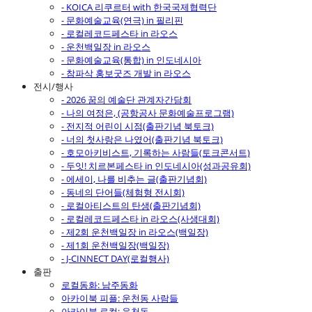
- KOICA 리쿠르터 with 한국국제협력단
- 문화예술교육(연극) in 필리핀
- 로컬레코드페스타 in 라오스
- 운천백일장 in 라오스
- 문화예술교육(통합) in 인도네시아
- 참파삭 홍보굿즈 개발 in 라오스
전시/행사
- 2026 꿈의 예술단 관계자간담회
- 나의 여정은, (공항공사 문화예술프로그램)
- 전지적 어린이 시점(출판기념 북토크)
- 너의 첫사랑은 나였어(출판기념 북토크)
- 호모아키비스트, 기록하는 사람들(토크콘서트)
- 두잇! 치르본페스타 in 인도네시아(성과공유회)
- 에세이, 나를 비추는 글(출판기념회)
- 동네의 단어들(체험형 전시회)
- 로컬아티스트의 탄생(출판기념회)
- 로컬레코드페스타 in 라오스(사생대회)
- 제2회 운천백일장 in 라오스(백일장)
- 제1회 운천백일장(백일장)
- J-CINNECT DAY(로컬행사)
출판
로컬동화: 남주동화
아카이북 피플: 운천동 사람들
아카이북 로컬: 운천동