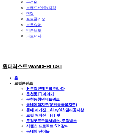
구성원
브랜드/인증/자격
연혁
포트폴리오
브로슈어
언론보도
파트너사
원더러스트 WANDERLUST
홈
로컬콘텐츠
▶로컬콘텐츠를 만나다
운천동 [ ] 이야기
운천동청년네트워크
동네여행지도(운천동골목지도)
동네 매거진 _ Alley043 앨리공사삼
로컬 매거진 _ FIT 핏
로컬굿즈구독서비스, 로컬박스
시퀀스 프로젝트 S1: 갈피
동네의 단어들