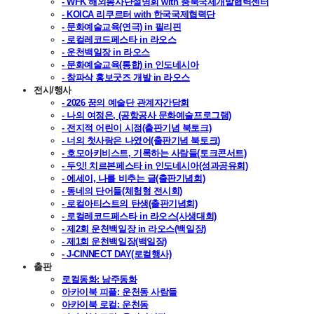
- WFK 해외봉사단설명회 with 충북국제개발협력센터
- KOICA 리쿠르터 with 한국국제협력단
- 문화예술교육(연극) in 필리핀
- 로컬레코드페스타 in 라오스
- 운천백일장 in 라오스
- 문화예술교육(통합) in 인도네시아
- 참파삭 홍보굿즈 개발 in 라오스
전시/행사
- 2026 꿈의 예술단 관계자간담회
- 나의 여정은, (공항공사 문화예술프로그램)
- 전지적 어린이 시점(출판기념 북토크)
- 너의 첫사랑은 나였어(출판기념 북토크)
- 호모아키비스트, 기록하는 사람들(토크콘서트)
- 두잇! 치르본페스타 in 인도네시아(성과공유회)
- 에세이, 나를 비추는 글(출판기념회)
- 동네의 단어들(체험형 전시회)
- 로컬아티스트의 탄생(출판기념회)
- 로컬레코드페스타 in 라오스(사생대회)
- 제2회 운천백일장 in 라오스(백일장)
- 제1회 운천백일장(백일장)
- J-CINNECT DAY(로컬행사)
출판
로컬동화: 남주동화
아카이북 피플: 운천동 사람들
아카이북 로컬: 운천동