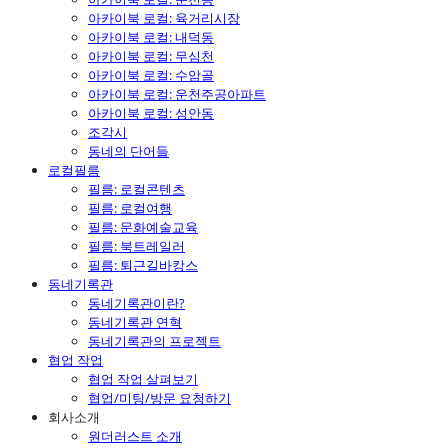
아카이북 로컬: 육거리시장
아카이북 로컬: 내덕동
아카이북 로컬: 무심천
아카이북 로컬: 수암골
아카이북 로컬: 운천주공아파트
아카이북 로컬: 성안동
조각시
동네의 단어들
로컬필름
필름: 로컬콘텐츠
필름: 로컬여행
필름: 문화예술교육
필름: 북트레일러
필름: 퇴근길바캉스
동네기록관
동네기록관이란?
동네기록관 연혁
동네기록관의 프로젝트
협업 작업
협업 작업 살펴보기
협업/미팅/방문 요청하기
회사소개
원더러스트 소개