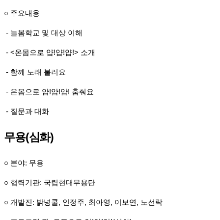
○ 주요내용
- 늘봄학교 및 대상 이해
- <온몸으로 얍!얍!얍!> 소개
- 함께 노래 불러요
- 온몸으로 얍!얍!얍! 춤춰요
- 질문과 대화
무용(심화)
○ 분야: 무용
○ 협력기관: 국립현대무용단
○ 개발진: 밝넝쿨, 인정주, 최아영, 이보연, 노선락