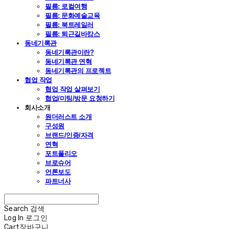
필름: 로컬여행
필름: 문화예술교육
필름: 북트레일러
필름: 퇴근길바캉스
동네기록관
동네기록관이란?
동네기록관 연혁
동네기록관의 프로젝트
협업 작업
협업 작업 살펴보기
협업/미팅/방문 요청하기
회사소개
원더러스트 소개
구성원
브랜드/인증/자격
연혁
포트폴리오
브로슈어
언론보도
파트너사
Search
검색
Log In
로그인
Cart
장바구니