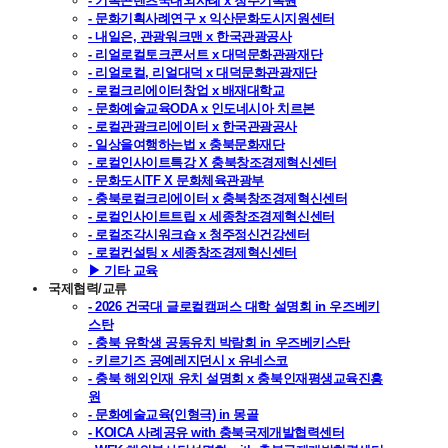
- 기록콘텐츠국내외사례 x 청주기록원
- 문화기획사례연구 x 익산문화도시지원센터
- 내일은, 관광워크맨 x 한국관광공사
- 리얼로컬토크콘서트 x 대덕문화관광재단
- 리얼로컬, 리얼대덕 x 대덕문화관광재단
- 로컬크리에이터창업 x 배재대학교
- 문화예술교육ODA x 인도네시아 치르본
- 로컬관광크리에이터 x 한국관광공사
- 일상을여행하는법 x 충북문화재단
- 로컬인사이트특강 X 충북창조경제혁신센터
- 문화도시TF X 문화체육관광부
- 충북로컬크리에이터 x 충북창조경제혁신센터
- 로컬인사이트트립 x 세종창조경제혁신센터
- 로컬조각시워크숍 x 청주정신건강센터
- 로컬컨설팅 x 세종창조경제혁신센터
▶ 기타 교육
국제협력/교류
- 2026 건국대 글로컬캠퍼스 대학 설명회 in 우즈베키
스탄
- 충북 유학생 공동유치 박람회 in 우즈베키스탄
- 키르기즈 공예레지던시 x 유네스코
- 충북 해외인재 유치 설명회 x 충북인재평생교육진흥
원
- 문화예술교육(인형극) in 몽골
- KOICA 사례공유 with 충북국제개발협력센터