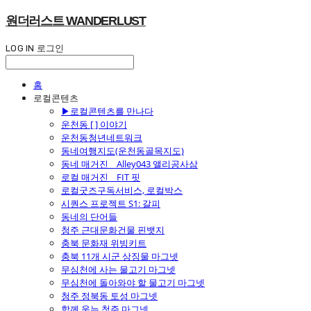
원더러스트 WANDERLUST
LOG IN
로그인
홈
로컬콘텐츠
▶로컬콘텐츠를 만나다
운천동 [ ] 이야기
운천동청년네트워크
동네여행지도(운천동골목지도)
동네 매거진 _ Alley043 앨리공사삼
로컬 매거진 _ FIT 핏
로컬굿즈구독서비스, 로컬박스
시퀀스 프로젝트 S1: 갈피
동네의 단어들
청주 근대문화건물 핀뱃지
충북 문화재 위빙키트
충북 11개 시군 상징물 마그넷
무심천에 사는 물고기 마그넷
무심천에 돌아와야 할 물고기 마그넷
청주 정북동 토성 마그넷
함께 웃는 청주 마그넷