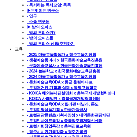
- 독서하는 독서모임: 독독
▶무엇이든 연구소
- 연구
- 소속 연구원
▶ 밤의 오피스
- 밤의 오피스란?
- 밤의 오피스들
- 밤의 오피스 신청/추천하기
교육
- 2025 마을교육활동가 x 청주교육지원청
- 생활예술동아리 x 한국문화예술교육진흥원
- 문화예술교육사 x 한국문화예술교육진흥원
- 2024 늘봄학교 x 한국문화예술교육진흥원
- 2024 마을교육활동가 x 청주교육지원청
- 문화예술교육ODA x 몽골 울란바타르
- 로컬매거진 기획과 실제 x 봉명고등학교
- KOICA 해외봉사단설명회 x 충북국제개발협력센터
- KOICA 사례발표 x 충북국제개발협력센터
- 문화예술교육ODA x 필리핀 마닐라, 톤도
- 로컬여행상품기획 x 한국관광공사
- 로컬관광콘텐츠기획자양성 x 대덕문화관광재단
- 로컬인사이트특강 x 충북창조경제혁신센터
- 로컬기반창업특강 x 충북진로교육원
- 청주시시민기록강좌 x 청주기록원