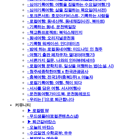
- 심야기록여행: 여행을 집필하는 수요일(여행기)
- 심야기록여행: 삶을 집필하는 목요일(자서전)
- 토크콘서트: 호모아키비스트, 기록하는 사람들
- 로컬여행: 동네산책, 동네채집(사진, 북아트)
- 기록하는 동네, 운천백일장
- 책교환프로젝트: 북익스체인지
- 동네여행: 오리지널운천동
- 기록형 워케이션: 인디데이즈
- 밤에 하는 로컬동네여행: 미드나잇 인 청주
- 여행기 출판 페차쿠차: 열대야(여행기)
- 서른가지 질문, 나와의 인터뷰(에세이)
- 로컬여행 문학치유, 일상을 여행하는 법(소설, 시)
- 청주세종착한여행 x 한국관광공사
- 충북여행: 전국1주(충북1주) x 야놀자
- 로컬기록여행: 여행, 책이 되다
- 서사를 담은 여행, 서사여행사
- 운천동여행가이드북, 운천동레코드
- 우리는 [ ]으로 퇴근합니다
커뮤니티
▶ 로컬랩 W
- 무드샘플러(로컬콘텐츠스냅)
▶ 퇴근길바캉스
- 오늘의 바캉스
- 수요일엔 수학공부: 쑤쑤
- 봄밤에는 예술을