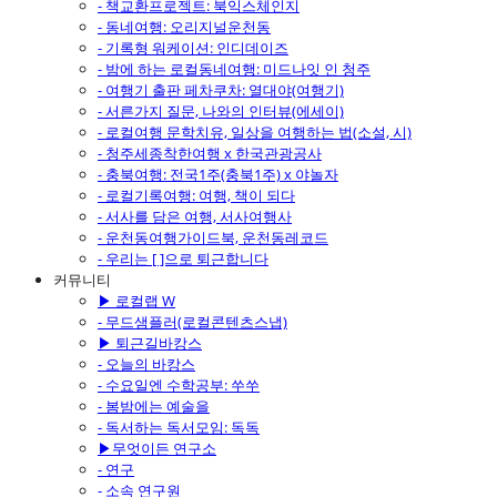
- 책교환프로젝트: 북익스체인지
- 동네여행: 오리지널운천동
- 기록형 워케이션: 인디데이즈
- 밤에 하는 로컬동네여행: 미드나잇 인 청주
- 여행기 출판 페차쿠차: 열대야(여행기)
- 서른가지 질문, 나와의 인터뷰(에세이)
- 로컬여행 문학치유, 일상을 여행하는 법(소설, 시)
- 청주세종착한여행 x 한국관광공사
- 충북여행: 전국1주(충북1주) x 야놀자
- 로컬기록여행: 여행, 책이 되다
- 서사를 담은 여행, 서사여행사
- 운천동여행가이드북, 운천동레코드
- 우리는 [ ]으로 퇴근합니다
커뮤니티
▶ 로컬랩 W
- 무드샘플러(로컬콘텐츠스냅)
▶ 퇴근길바캉스
- 오늘의 바캉스
- 수요일엔 수학공부: 쑤쑤
- 봄밤에는 예술을
- 독서하는 독서모임: 독독
▶무엇이든 연구소
- 연구
- 소속 연구원