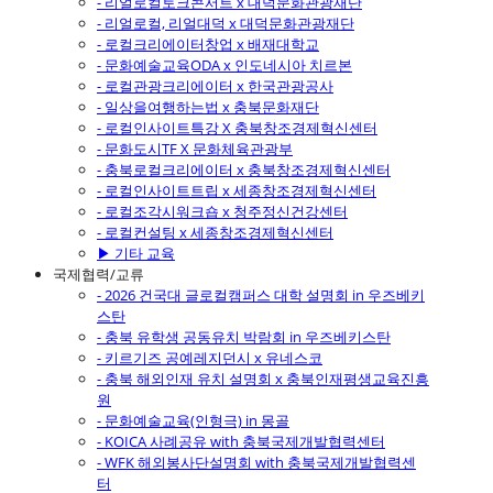
- 리얼로컬토크콘서트 x 대덕문화관광재단
- 리얼로컬, 리얼대덕 x 대덕문화관광재단
- 로컬크리에이터창업 x 배재대학교
- 문화예술교육ODA x 인도네시아 치르본
- 로컬관광크리에이터 x 한국관광공사
- 일상을여행하는법 x 충북문화재단
- 로컬인사이트특강 X 충북창조경제혁신센터
- 문화도시TF X 문화체육관광부
- 충북로컬크리에이터 x 충북창조경제혁신센터
- 로컬인사이트트립 x 세종창조경제혁신센터
- 로컬조각시워크숍 x 청주정신건강센터
- 로컬컨설팅 x 세종창조경제혁신센터
▶ 기타 교육
국제협력/교류
- 2026 건국대 글로컬캠퍼스 대학 설명회 in 우즈베키
스탄
- 충북 유학생 공동유치 박람회 in 우즈베키스탄
- 키르기즈 공예레지던시 x 유네스코
- 충북 해외인재 유치 설명회 x 충북인재평생교육진흥
원
- 문화예술교육(인형극) in 몽골
- KOICA 사례공유 with 충북국제개발협력센터
- WFK 해외봉사단설명회 with 충북국제개발협력센
터