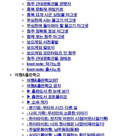
청주 근대문화건물 핀뱃지
충북 문화재 위빙키트
충북 11개 시군 상징물 마그넷
무심천에 사는 물고기 마그넷
무심천에 돌아와야 할 물고기 마그넷
청주 정북동 토성 마그넷
함께 웃는 청주 마그넷
보드게임 서천꽃밭
보드게임 말모이
보드게임 모던타임즈 인 청주
청주 근대문화건물 장매트
knot note: 작가노트
knot note: 출사노트
여행&출판학교
여행&출판학교란?
여행&출판학교 공지
▶ 출판도서 한 눈에 보기
▶ 출판도서 포트폴리오
▶ 소속 작가
- 분기점: 우리의 시간, 다른 길
- 나의 가족: 우리만의 소중한 이야기
- 하이라이트: 전지적 어린이 시점(어린시절기록)
- 하이라이트: 너의 첫사랑은 나였어(육아일기)
- 주말문화여행: 남주동化(동화)
- 심야기록여행: 나를 집필하는 화요일(에세이)