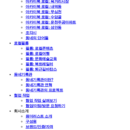
아카이북 로컬: 육거리시장
아카이북 로컬: 내덕동
아카이북 로컬: 무심천
아카이북 로컬: 수암골
아카이북 로컬: 운천주공아파트
아카이북 로컬: 성안동
조각시
동네의 단어들
로컬필름
필름: 로컬콘텐츠
필름: 로컬여행
필름: 문화예술교육
필름: 북트레일러
필름: 퇴근길바캉스
동네기록관
동네기록관이란?
동네기록관 연혁
동네기록관의 프로젝트
협업 작업
협업 작업 살펴보기
협업/미팅/방문 요청하기
회사소개
원더러스트 소개
구성원
브랜드/인증/자격