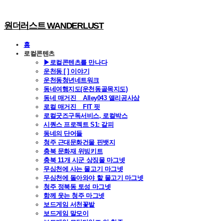
원더러스트 WANDERLUST
홈
로컬콘텐츠
▶로컬콘텐츠를 만나다
운천동 [ ] 이야기
운천동청년네트워크
동네여행지도(운천동골목지도)
동네 매거진 _ Alley043 앨리공사삼
로컬 매거진 _ FIT 핏
로컬굿즈구독서비스, 로컬박스
시퀀스 프로젝트 S1: 갈피
동네의 단어들
청주 근대문화건물 핀뱃지
충북 문화재 위빙키트
충북 11개 시군 상징물 마그넷
무심천에 사는 물고기 마그넷
무심천에 돌아와야 할 물고기 마그넷
청주 정북동 토성 마그넷
함께 웃는 청주 마그넷
보드게임 서천꽃밭
보드게임 말모이