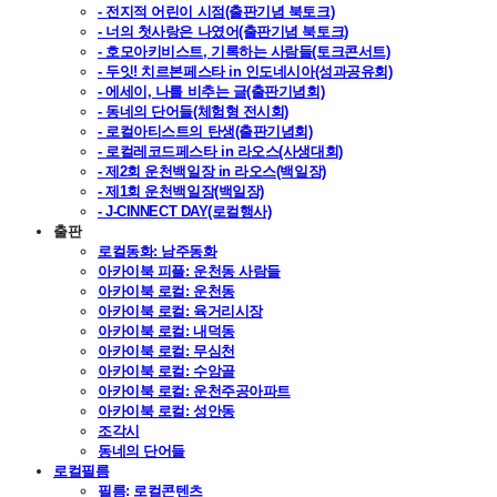
- 전지적 어린이 시점(출판기념 북토크)
- 너의 첫사랑은 나였어(출판기념 북토크)
- 호모아키비스트, 기록하는 사람들(토크콘서트)
- 두잇! 치르본페스타 in 인도네시아(성과공유회)
- 에세이, 나를 비추는 글(출판기념회)
- 동네의 단어들(체험형 전시회)
- 로컬아티스트의 탄생(출판기념회)
- 로컬레코드페스타 in 라오스(사생대회)
- 제2회 운천백일장 in 라오스(백일장)
- 제1회 운천백일장(백일장)
- J-CINNECT DAY(로컬행사)
출판
로컬동화: 남주동화
아카이북 피플: 운천동 사람들
아카이북 로컬: 운천동
아카이북 로컬: 육거리시장
아카이북 로컬: 내덕동
아카이북 로컬: 무심천
아카이북 로컬: 수암골
아카이북 로컬: 운천주공아파트
아카이북 로컬: 성안동
조각시
동네의 단어들
로컬필름
필름: 로컬콘텐츠