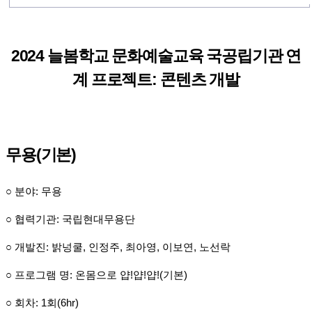
2024 늘봄학교 문화예술교육 국공립기관 연
계 프로젝트: 콘텐츠 개발
무용(기본)
○ 분야: 무용
○ 협력기관: 국립현대무용단
○ 개발진: 밝넝쿨, 인정주, 최아영, 이보연, 노선락
○ 프로그램 명: 온몸으로 얍!얍!얍!(기본)
○ 회차: 1회(6hr)