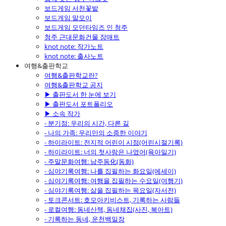
보드게임 서천꽃밭
보드게임 말모이
보드게임 모던타임즈 인 청주
청주 근대문화건물 장매트
knot note: 작가노트
knot note: 출사노트
여행&출판학교
여행&출판학교란?
여행&출판학교 공지
▶ 출판도서 한 눈에 보기
▶ 출판도서 포트폴리오
▶ 소속 작가
- 분기점: 우리의 시간, 다른 길
- 나의 가족: 우리만의 소중한 이야기
- 하이라이트: 전지적 어린이 시점(어린시절기록)
- 하이라이트: 너의 첫사랑은 나였어(육아일기)
- 주말문화여행: 남주동化(동화)
- 심야기록여행: 나를 집필하는 화요일(에세이)
- 심야기록여행: 여행을 집필하는 수요일(여행기)
- 심야기록여행: 삶을 집필하는 목요일(자서전)
- 토크콘서트: 호모아키비스트, 기록하는 사람들
- 로컬여행: 동네산책, 동네채집(사진, 북아트)
- 기록하는 동네, 운천백일장