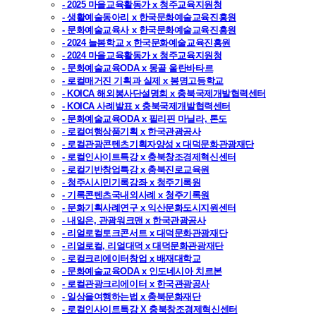
- 2025 마을교육활동가 x 청주교육지원청
- 생활예술동아리 x 한국문화예술교육진흥원
- 문화예술교육사 x 한국문화예술교육진흥원
- 2024 늘봄학교 x 한국문화예술교육진흥원
- 2024 마을교육활동가 x 청주교육지원청
- 문화예술교육ODA x 몽골 울란바타르
- 로컬매거진 기획과 실제 x 봉명고등학교
- KOICA 해외봉사단설명회 x 충북국제개발협력센터
- KOICA 사례발표 x 충북국제개발협력센터
- 문화예술교육ODA x 필리핀 마닐라, 톤도
- 로컬여행상품기획 x 한국관광공사
- 로컬관광콘텐츠기획자양성 x 대덕문화관광재단
- 로컬인사이트특강 x 충북창조경제혁신센터
- 로컬기반창업특강 x 충북진로교육원
- 청주시시민기록강좌 x 청주기록원
- 기록콘텐츠국내외사례 x 청주기록원
- 문화기획사례연구 x 익산문화도시지원센터
- 내일은, 관광워크맨 x 한국관광공사
- 리얼로컬토크콘서트 x 대덕문화관광재단
- 리얼로컬, 리얼대덕 x 대덕문화관광재단
- 로컬크리에이터창업 x 배재대학교
- 문화예술교육ODA x 인도네시아 치르본
- 로컬관광크리에이터 x 한국관광공사
- 일상을여행하는법 x 충북문화재단
- 로컬인사이트특강 X 충북창조경제혁신센터