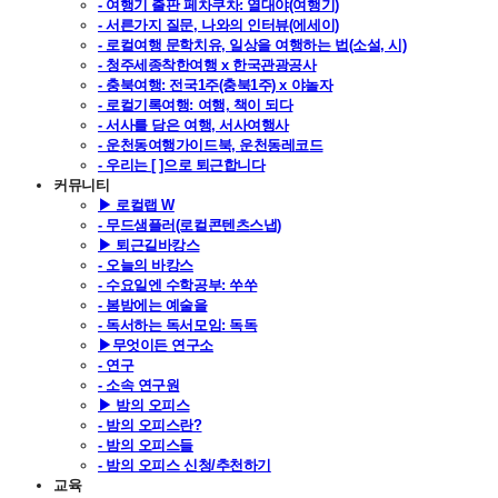
- 여행기 출판 페차쿠차: 열대야(여행기)
- 서른가지 질문, 나와의 인터뷰(에세이)
- 로컬여행 문학치유, 일상을 여행하는 법(소설, 시)
- 청주세종착한여행 x 한국관광공사
- 충북여행: 전국1주(충북1주) x 야놀자
- 로컬기록여행: 여행, 책이 되다
- 서사를 담은 여행, 서사여행사
- 운천동여행가이드북, 운천동레코드
- 우리는 [ ]으로 퇴근합니다
커뮤니티
▶ 로컬랩 W
- 무드샘플러(로컬콘텐츠스냅)
▶ 퇴근길바캉스
- 오늘의 바캉스
- 수요일엔 수학공부: 쑤쑤
- 봄밤에는 예술을
- 독서하는 독서모임: 독독
▶무엇이든 연구소
- 연구
- 소속 연구원
▶ 밤의 오피스
- 밤의 오피스란?
- 밤의 오피스들
- 밤의 오피스 신청/추천하기
교육