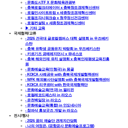
- 문화도시TF X 문화체육관광부
- 충북로컬크리에이터 x 충북창조경제혁신센터
- 로컬인사이트트립 x 세종창조경제혁신센터
- 로컬조각시워크숍 x 청주정신건강센터
- 로컬컨설팅 x 세종창조경제혁신센터
▶ 기타 교육
국제협력/교류
- 2026 건국대 글로컬캠퍼스 대학 설명회 in 우즈베키
스탄
- 충북 유학생 공동유치 박람회 in 우즈베키스탄
- 키르기즈 공예레지던시 x 유네스코
- 충북 해외인재 유치 설명회 x 충북인재평생교육진흥
원
- 문화예술교육(인형극) in 몽골
- KOICA 사례공유 with 충북국제개발협력센터
- WFK 해외봉사단설명회 with 충북국제개발협력센터
- KOICA 리쿠르터 with 한국국제협력단
- 문화예술교육(연극) in 필리핀
- 로컬레코드페스타 in 라오스
- 운천백일장 in 라오스
- 문화예술교육(통합) in 인도네시아
- 참파삭 홍보굿즈 개발 in 라오스
전시/행사
- 2026 꿈의 예술단 관계자간담회
- 나의 여정은, (공항공사 문화예술프로그램)