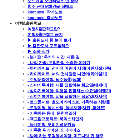
보드게임 모던타임즈 인 청주
청주 근대문화건물 장매트
knot note: 작가노트
knot note: 출사노트
여행&출판학교
여행&출판학교란?
여행&출판학교 공지
▶ 출판도서 한 눈에 보기
▶ 출판도서 포트폴리오
▶ 소속 작가
- 분기점: 우리의 시간, 다른 길
- 나의 가족: 우리만의 소중한 이야기
- 하이라이트: 전지적 어린이 시점(어린시절기록)
- 하이라이트: 너의 첫사랑은 나였어(육아일기)
- 주말문화여행: 남주동化(동화)
- 심야기록여행: 나를 집필하는 화요일(에세이)
- 심야기록여행: 여행을 집필하는 수요일(여행기)
- 심야기록여행: 삶을 집필하는 목요일(자서전)
- 토크콘서트: 호모아키비스트, 기록하는 사람들
- 로컬여행: 동네산책, 동네채집(사진, 북아트)
- 기록하는 동네, 운천백일장
- 책교환프로젝트: 북익스체인지
- 동네여행: 오리지널운천동
- 기록형 워케이션: 인디데이즈
- 밤에 하는 로컬동네여행: 미드나잇 인 청주