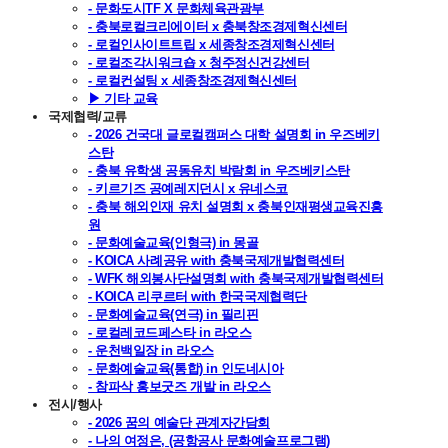
- 문화도시TF X 문화체육관광부
- 충북로컬크리에이터 x 충북창조경제혁신센터
- 로컬인사이트트립 x 세종창조경제혁신센터
- 로컬조각시워크숍 x 청주정신건강센터
- 로컬컨설팅 x 세종창조경제혁신센터
▶ 기타 교육
국제협력/교류
- 2026 건국대 글로컬캠퍼스 대학 설명회 in 우즈베키
스탄
- 충북 유학생 공동유치 박람회 in 우즈베키스탄
- 키르기즈 공예레지던시 x 유네스코
- 충북 해외인재 유치 설명회 x 충북인재평생교육진흥
원
- 문화예술교육(인형극) in 몽골
- KOICA 사례공유 with 충북국제개발협력센터
- WFK 해외봉사단설명회 with 충북국제개발협력센터
- KOICA 리쿠르터 with 한국국제협력단
- 문화예술교육(연극) in 필리핀
- 로컬레코드페스타 in 라오스
- 운천백일장 in 라오스
- 문화예술교육(통합) in 인도네시아
- 참파삭 홍보굿즈 개발 in 라오스
전시/행사
- 2026 꿈의 예술단 관계자간담회
- 나의 여정은, (공항공사 문화예술프로그램)