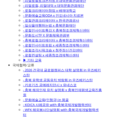
- 리얼로컬토크콘서트 x 대덕문화관광재단
- 리얼로컬, 리얼대덕 x 대덕문화관광재단
- 로컬크리에이터창업 x 배재대학교
- 문화예술교육ODA x 인도네시아 치르본
- 로컬관광크리에이터 x 한국관광공사
- 일상을여행하는법 x 충북문화재단
- 로컬인사이트특강 X 충북창조경제혁신센터
- 문화도시TF X 문화체육관광부
- 충북로컬크리에이터 x 충북창조경제혁신센터
- 로컬인사이트트립 x 세종창조경제혁신센터
- 로컬조각시워크숍 x 청주정신건강센터
- 로컬컨설팅 x 세종창조경제혁신센터
▶ 기타 교육
국제협력/교류
- 2026 건국대 글로컬캠퍼스 대학 설명회 in 우즈베키
스탄
- 충북 유학생 공동유치 박람회 in 우즈베키스탄
- 키르기즈 공예레지던시 x 유네스코
- 충북 해외인재 유치 설명회 x 충북인재평생교육진흥
원
- 문화예술교육(인형극) in 몽골
- KOICA 사례공유 with 충북국제개발협력센터
- WFK 해외봉사단설명회 with 충북국제개발협력센
터