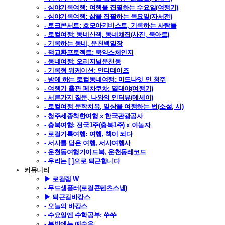
- 심야기록여행: 여행을 집필하는 수요일(여행기)
- 심야기록여행: 삶을 집필하는 목요일(자서전)
- 토크콘서트: 호모아키비스트, 기록하는 사람들
- 로컬여행: 동네산책, 동네채집(사진, 북아트)
- 기록하는 동네, 운천백일장
- 책교환프로젝트: 북익스체인지
- 동네여행: 오리지널운천동
- 기록형 워케이션: 인디데이즈
- 밤에 하는 로컬동네여행: 미드나잇 인 청주
- 여행기 출판 페차쿠차: 열대야(여행기)
- 서른가지 질문, 나와의 인터뷰(에세이)
- 로컬여행 문학치유, 일상을 여행하는 법(소설, 시)
- 청주세종착한여행 x 한국관광공사
- 충북여행: 전국1주(충북1주) x 야놀자
- 로컬기록여행: 여행, 책이 되다
- 서사를 담은 여행, 서사여행사
- 운천동여행가이드북, 운천동레코드
- 우리는 [ ]으로 퇴근합니다
커뮤니티
▶ 로컬랩 W
- 무드샘플러(로컬콘텐츠스냅)
▶ 퇴근길바캉스
- 오늘의 바캉스
- 수요일엔 수학공부: 쑤쑤
- 봄밤에는 예술을