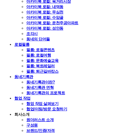
아카이북 로컬: 육거리시장
아카이북 로컬: 내덕동
아카이북 로컬: 무심천
아카이북 로컬: 수암골
아카이북 로컬: 운천주공아파트
아카이북 로컬: 성안동
조각시
동네의 단어들
로컬필름
필름: 로컬콘텐츠
필름: 로컬여행
필름: 문화예술교육
필름: 북트레일러
필름: 퇴근길바캉스
동네기록관
동네기록관이란?
동네기록관 연혁
동네기록관의 프로젝트
협업 작업
협업 작업 살펴보기
협업/미팅/방문 요청하기
회사소개
원더러스트 소개
구성원
브랜드/인증/자격