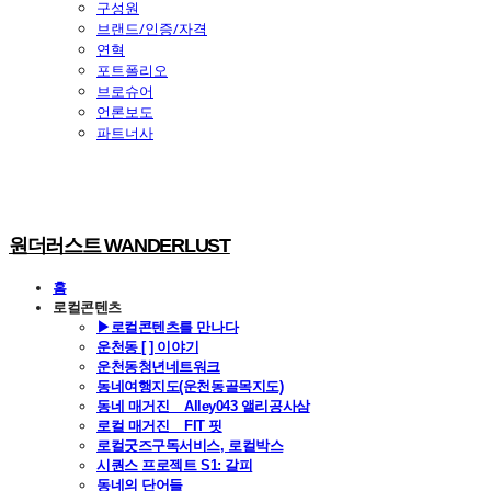
구성원
브랜드/인증/자격
연혁
포트폴리오
브로슈어
언론보도
파트너사
원더러스트 WANDERLUST
홈
로컬콘텐츠
▶로컬콘텐츠를 만나다
운천동 [ ] 이야기
운천동청년네트워크
동네여행지도(운천동골목지도)
동네 매거진 _ Alley043 앨리공사삼
로컬 매거진 _ FIT 핏
로컬굿즈구독서비스, 로컬박스
시퀀스 프로젝트 S1: 갈피
동네의 단어들