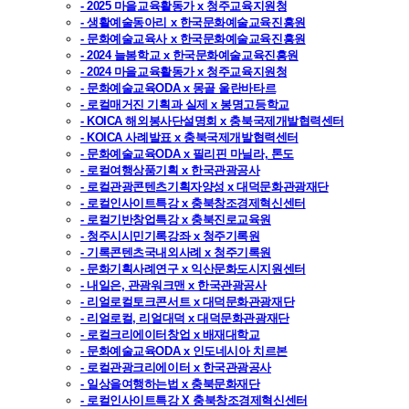
- 2025 마을교육활동가 x 청주교육지원청
- 생활예술동아리 x 한국문화예술교육진흥원
- 문화예술교육사 x 한국문화예술교육진흥원
- 2024 늘봄학교 x 한국문화예술교육진흥원
- 2024 마을교육활동가 x 청주교육지원청
- 문화예술교육ODA x 몽골 울란바타르
- 로컬매거진 기획과 실제 x 봉명고등학교
- KOICA 해외봉사단설명회 x 충북국제개발협력센터
- KOICA 사례발표 x 충북국제개발협력센터
- 문화예술교육ODA x 필리핀 마닐라, 톤도
- 로컬여행상품기획 x 한국관광공사
- 로컬관광콘텐츠기획자양성 x 대덕문화관광재단
- 로컬인사이트특강 x 충북창조경제혁신센터
- 로컬기반창업특강 x 충북진로교육원
- 청주시시민기록강좌 x 청주기록원
- 기록콘텐츠국내외사례 x 청주기록원
- 문화기획사례연구 x 익산문화도시지원센터
- 내일은, 관광워크맨 x 한국관광공사
- 리얼로컬토크콘서트 x 대덕문화관광재단
- 리얼로컬, 리얼대덕 x 대덕문화관광재단
- 로컬크리에이터창업 x 배재대학교
- 문화예술교육ODA x 인도네시아 치르본
- 로컬관광크리에이터 x 한국관광공사
- 일상을여행하는법 x 충북문화재단
- 로컬인사이트특강 X 충북창조경제혁신센터