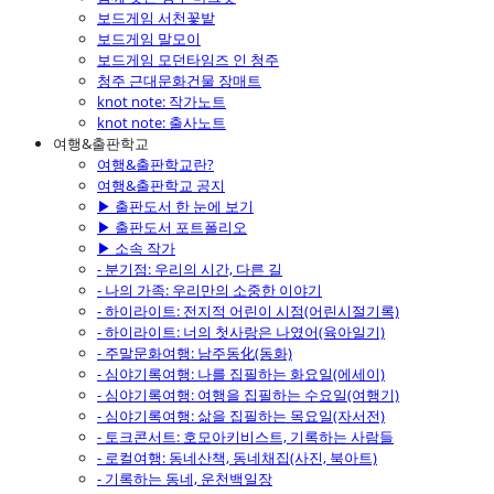
보드게임 서천꽃밭
보드게임 말모이
보드게임 모던타임즈 인 청주
청주 근대문화건물 장매트
knot note: 작가노트
knot note: 출사노트
여행&출판학교
여행&출판학교란?
여행&출판학교 공지
▶ 출판도서 한 눈에 보기
▶ 출판도서 포트폴리오
▶ 소속 작가
- 분기점: 우리의 시간, 다른 길
- 나의 가족: 우리만의 소중한 이야기
- 하이라이트: 전지적 어린이 시점(어린시절기록)
- 하이라이트: 너의 첫사랑은 나였어(육아일기)
- 주말문화여행: 남주동化(동화)
- 심야기록여행: 나를 집필하는 화요일(에세이)
- 심야기록여행: 여행을 집필하는 수요일(여행기)
- 심야기록여행: 삶을 집필하는 목요일(자서전)
- 토크콘서트: 호모아키비스트, 기록하는 사람들
- 로컬여행: 동네산책, 동네채집(사진, 북아트)
- 기록하는 동네, 운천백일장