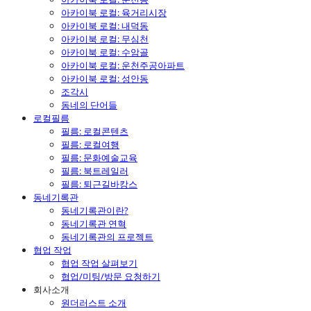
아카이북 로컬: 육거리시장
아카이북 로컬: 내덕동
아카이북 로컬: 무심천
아카이북 로컬: 수암골
아카이북 로컬: 운천주공아파트
아카이북 로컬: 성안동
조각시
동네의 단어들
로컬필름
필름: 로컬콘텐츠
필름: 로컬여행
필름: 문화예술교육
필름: 북트레일러
필름: 퇴근길바캉스
동네기록관
동네기록관이란?
동네기록관 연혁
동네기록관의 프로젝트
협업 작업
협업 작업 살펴보기
협업/미팅/방문 요청하기
회사소개
원더러스트 소개