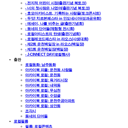
- 전지적 어린이 시점(출판기념 북토크)
- 너의 첫사랑은 나였어(출판기념 북토크)
- 호모아키비스트, 기록하는 사람들(토크콘서트)
- 두잇! 치르본페스타 in 인도네시아(성과공유회)
- 에세이, 나를 비추는 글(출판기념회)
- 동네의 단어들(체험형 전시회)
- 로컬아티스트의 탄생(출판기념회)
- 로컬레코드페스타 in 라오스(사생대회)
- 제2회 운천백일장 in 라오스(백일장)
- 제1회 운천백일장(백일장)
- J-CINNECT DAY(로컬행사)
출판
로컬동화: 남주동화
아카이북 피플: 운천동 사람들
아카이북 로컬: 운천동
아카이북 로컬: 육거리시장
아카이북 로컬: 내덕동
아카이북 로컬: 무심천
아카이북 로컬: 수암골
아카이북 로컬: 운천주공아파트
아카이북 로컬: 성안동
조각시
동네의 단어들
로컬필름
필름: 로컬콘텐츠