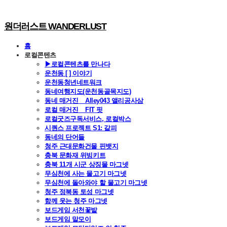
원더러스트 WANDERLUST
홈
로컬콘텐츠
▶로컬콘텐츠를 만나다
운천동 [ ] 이야기
운천동청년네트워크
동네여행지도(운천동골목지도)
동네 매거진 _ Alley043 앨리공사삼
로컬 매거진 _ FIT 핏
로컬굿즈구독서비스, 로컬박스
시퀀스 프로젝트 S1: 갈피
동네의 단어들
청주 근대문화건물 핀뱃지
충북 문화재 위빙키트
충북 11개 시군 상징물 마그넷
무심천에 사는 물고기 마그넷
무심천에 돌아와야 할 물고기 마그넷
청주 정북동 토성 마그넷
함께 웃는 청주 마그넷
보드게임 서천꽃밭
보드게임 말모이