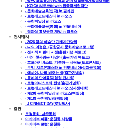
- WFK 해외봉사단설명회 with 충북국제개발협력센터
- KOICA 리쿠르터 with 한국국제협력단
- 문화예술교육(연극) in 필리핀
- 로컬레코드페스타 in 라오스
- 운천백일장 in 라오스
- 문화예술교육(통합) in 인도네시아
- 참파삭 홍보굿즈 개발 in 라오스
전시/행사
- 2026 꿈의 예술단 관계자간담회
- 나의 여정은, (공항공사 문화예술프로그램)
- 전지적 어린이 시점(출판기념 북토크)
- 너의 첫사랑은 나였어(출판기념 북토크)
- 호모아키비스트, 기록하는 사람들(토크콘서트)
- 두잇! 치르본페스타 in 인도네시아(성과공유회)
- 에세이, 나를 비추는 글(출판기념회)
- 동네의 단어들(체험형 전시회)
- 로컬아티스트의 탄생(출판기념회)
- 로컬레코드페스타 in 라오스(사생대회)
- 제2회 운천백일장 in 라오스(백일장)
- 제1회 운천백일장(백일장)
- J-CINNECT DAY(로컬행사)
출판
로컬동화: 남주동화
아카이북 피플: 운천동 사람들
아카이북 로컬: 운천동