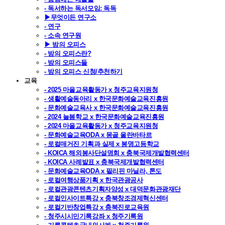
- 독서하는 독서모임: 독독
▶무엇이든 연구소
- 연구
- 소속 연구원
▶ 밤의 오피스
- 밤의 오피스란?
- 밤의 오피스들
- 밤의 오피스 신청/추천하기
교육
- 2025 마을교육활동가 x 청주교육지원청
- 생활예술동아리 x 한국문화예술교육진흥원
- 문화예술교육사 x 한국문화예술교육진흥원
- 2024 늘봄학교 x 한국문화예술교육진흥원
- 2024 마을교육활동가 x 청주교육지원청
- 문화예술교육ODA x 몽골 울란바타르
- 로컬매거진 기획과 실제 x 봉명고등학교
- KOICA 해외봉사단설명회 x 충북국제개발협력센터
- KOICA 사례발표 x 충북국제개발협력센터
- 문화예술교육ODA x 필리핀 마닐라, 톤도
- 로컬여행상품기획 x 한국관광공사
- 로컬관광콘텐츠기획자양성 x 대덕문화관광재단
- 로컬인사이트특강 x 충북창조경제혁신센터
- 로컬기반창업특강 x 충북진로교육원
- 청주시시민기록강좌 x 청주기록원