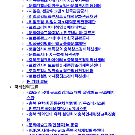
- 기록콘텐츠국내외사례 x 청주기록원
- 문화기획사례연구 x 익산문화도시지원센터
- 내일은, 관광워크맨 x 한국관광공사
- 리얼로컬토크콘서트 x 대덕문화관광재단
- 리얼로컬, 리얼대덕 x 대덕문화관광재단
- 로컬크리에이터창업 x 배재대학교
- 문화예술교육ODA x 인도네시아 치르본
- 로컬관광크리에이터 x 한국관광공사
- 일상을여행하는법 x 충북문화재단
- 로컬인사이트특강 X 충북창조경제혁신센터
- 문화도시TF X 문화체육관광부
- 충북로컬크리에이터 x 충북창조경제혁신센터
- 로컬인사이트트립 x 세종창조경제혁신센터
- 로컬조각시워크숍 x 청주정신건강센터
- 로컬컨설팅 x 세종창조경제혁신센터
▶ 기타 교육
국제협력/교류
- 2026 건국대 글로컬캠퍼스 대학 설명회 in 우즈베키
스탄
- 충북 유학생 공동유치 박람회 in 우즈베키스탄
- 키르기즈 공예레지던시 x 유네스코
- 충북 해외인재 유치 설명회 x 충북인재평생교육진흥
원
- 문화예술교육(인형극) in 몽골
- KOICA 사례공유 with 충북국제개발협력센터