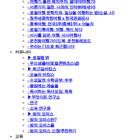
- 여행기 출판 페차쿠차: 열대야(여행기)
- 서른가지 질문, 나와의 인터뷰(에세이)
- 로컬여행 문학치유, 일상을 여행하는 법(소설, 시)
- 청주세종착한여행 x 한국관광공사
- 충북여행: 전국1주(충북1주) x 야놀자
- 로컬기록여행: 여행, 책이 되다
- 서사를 담은 여행, 서사여행사
- 운천동여행가이드북, 운천동레코드
- 우리는 [ ]으로 퇴근합니다
커뮤니티
▶ 로컬랩 W
- 무드샘플러(로컬콘텐츠스냅)
▶ 퇴근길바캉스
- 오늘의 바캉스
- 수요일엔 수학공부: 쑤쑤
- 봄밤에는 예술을
- 독서하는 독서모임: 독독
▶무엇이든 연구소
- 연구
- 소속 연구원
▶ 밤의 오피스
- 밤의 오피스란?
- 밤의 오피스들
- 밤의 오피스 신청/추천하기
교육