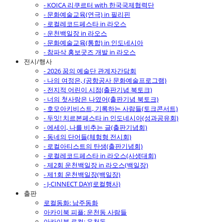
- KOICA 리쿠르터 with 한국국제협력단
- 문화예술교육(연극) in 필리핀
- 로컬레코드페스타 in 라오스
- 운천백일장 in 라오스
- 문화예술교육(통합) in 인도네시아
- 참파삭 홍보굿즈 개발 in 라오스
전시/행사
- 2026 꿈의 예술단 관계자간담회
- 나의 여정은, (공항공사 문화예술프로그램)
- 전지적 어린이 시점(출판기념 북토크)
- 너의 첫사랑은 나였어(출판기념 북토크)
- 호모아키비스트, 기록하는 사람들(토크콘서트)
- 두잇! 치르본페스타 in 인도네시아(성과공유회)
- 에세이, 나를 비추는 글(출판기념회)
- 동네의 단어들(체험형 전시회)
- 로컬아티스트의 탄생(출판기념회)
- 로컬레코드페스타 in 라오스(사생대회)
- 제2회 운천백일장 in 라오스(백일장)
- 제1회 운천백일장(백일장)
- J-CINNECT DAY(로컬행사)
출판
로컬동화: 남주동화
아카이북 피플: 운천동 사람들
아카이북 로컬: 운천동