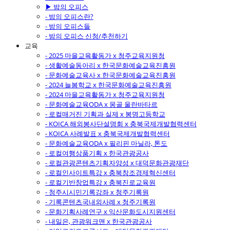
▶ 밤의 오피스
- 밤의 오피스란?
- 밤의 오피스들
- 밤의 오피스 신청/추천하기
교육
- 2025 마을교육활동가 x 청주교육지원청
- 생활예술동아리 x 한국문화예술교육진흥원
- 문화예술교육사 x 한국문화예술교육진흥원
- 2024 늘봄학교 x 한국문화예술교육진흥원
- 2024 마을교육활동가 x 청주교육지원청
- 문화예술교육ODA x 몽골 울란바타르
- 로컬매거진 기획과 실제 x 봉명고등학교
- KOICA 해외봉사단설명회 x 충북국제개발협력센터
- KOICA 사례발표 x 충북국제개발협력센터
- 문화예술교육ODA x 필리핀 마닐라, 톤도
- 로컬여행상품기획 x 한국관광공사
- 로컬관광콘텐츠기획자양성 x 대덕문화관광재단
- 로컬인사이트특강 x 충북창조경제혁신센터
- 로컬기반창업특강 x 충북진로교육원
- 청주시시민기록강좌 x 청주기록원
- 기록콘텐츠국내외사례 x 청주기록원
- 문화기획사례연구 x 익산문화도시지원센터
- 내일은, 관광워크맨 x 한국관광공사