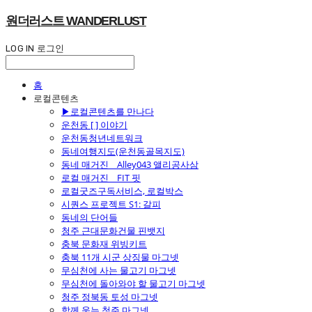
원더러스트 WANDERLUST
LOG IN
로그인
홈
로컬콘텐츠
▶로컬콘텐츠를 만나다
운천동 [ ] 이야기
운천동청년네트워크
동네여행지도(운천동골목지도)
동네 매거진 _ Alley043 앨리공사삼
로컬 매거진 _ FIT 핏
로컬굿즈구독서비스, 로컬박스
시퀀스 프로젝트 S1: 갈피
동네의 단어들
청주 근대문화건물 핀뱃지
충북 문화재 위빙키트
충북 11개 시군 상징물 마그넷
무심천에 사는 물고기 마그넷
무심천에 돌아와야 할 물고기 마그넷
청주 정북동 토성 마그넷
함께 웃는 청주 마그넷