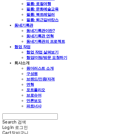
필름: 로컬여행
필름: 문화예술교육
필름: 북트레일러
필름: 퇴근길바캉스
동네기록관
동네기록관이란?
동네기록관 연혁
동네기록관의 프로젝트
협업 작업
협업 작업 살펴보기
협업/미팅/방문 요청하기
회사소개
원더러스트 소개
구성원
브랜드/인증/자격
연혁
포트폴리오
브로슈어
언론보도
파트너사
Search
검색
Log In
로그인
Cart
장바구니