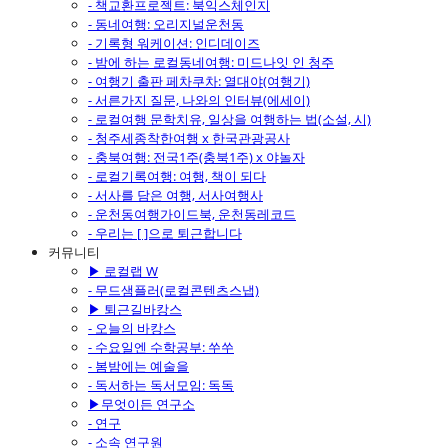
- 책교환프로젝트: 북익스체인지
- 동네여행: 오리지널운천동
- 기록형 워케이션: 인디데이즈
- 밤에 하는 로컬동네여행: 미드나잇 인 청주
- 여행기 출판 페차쿠차: 열대야(여행기)
- 서른가지 질문, 나와의 인터뷰(에세이)
- 로컬여행 문학치유, 일상을 여행하는 법(소설, 시)
- 청주세종착한여행 x 한국관광공사
- 충북여행: 전국1주(충북1주) x 야놀자
- 로컬기록여행: 여행, 책이 되다
- 서사를 담은 여행, 서사여행사
- 운천동여행가이드북, 운천동레코드
- 우리는 [ ]으로 퇴근합니다
커뮤니티
▶ 로컬랩 W
- 무드샘플러(로컬콘텐츠스냅)
▶ 퇴근길바캉스
- 오늘의 바캉스
- 수요일엔 수학공부: 쑤쑤
- 봄밤에는 예술을
- 독서하는 독서모임: 독독
▶무엇이든 연구소
- 연구
- 소속 연구원