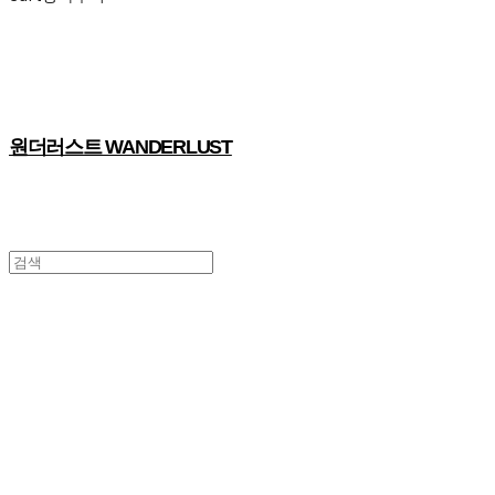
원더러스트 WANDERLUST
퇴근길 바캉스
퇴근길에 떠나는
로컬 커뮤니케이션&투어 프로젝트
퇴근길이 여행길이 됩니다