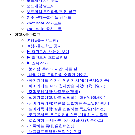
보드게임 서천꽃밭
보드게임 말모이
보드게임 모던타임즈 인 청주
청주 근대문화건물 장매트
knot note: 작가노트
knot note: 출사노트
여행&출판학교
여행&출판학교란?
여행&출판학교 공지
▶ 출판도서 한 눈에 보기
▶ 출판도서 포트폴리오
▶ 소속 작가
- 분기점: 우리의 시간, 다른 길
- 나의 가족: 우리만의 소중한 이야기
- 하이라이트: 전지적 어린이 시점(어린시절기록)
- 하이라이트: 너의 첫사랑은 나였어(육아일기)
- 주말문화여행: 남주동化(동화)
- 심야기록여행: 나를 집필하는 화요일(에세이)
- 심야기록여행: 여행을 집필하는 수요일(여행기)
- 심야기록여행: 삶을 집필하는 목요일(자서전)
- 토크콘서트: 호모아키비스트, 기록하는 사람들
- 로컬여행: 동네산책, 동네채집(사진, 북아트)
- 기록하는 동네, 운천백일장
- 책교환프로젝트: 북익스체인지