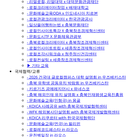
- 리얼로컬, 리얼대덕 x 대덕문화관광재단
- 로컬크리에이터창업 x 배재대학교
- 문화예술교육ODA x 인도네시아 치르본
- 로컬관광크리에이터 x 한국관광공사
- 일상을여행하는법 x 충북문화재단
- 로컬인사이트특강 X 충북창조경제혁신센터
- 문화도시TF X 문화체육관광부
- 충북로컬크리에이터 x 충북창조경제혁신센터
- 로컬인사이트트립 x 세종창조경제혁신센터
- 로컬조각시워크숍 x 청주정신건강센터
- 로컬컨설팅 x 세종창조경제혁신센터
▶ 기타 교육
국제협력/교류
- 2026 건국대 글로컬캠퍼스 대학 설명회 in 우즈베키스탄
- 충북 유학생 공동유치 박람회 in 우즈베키스탄
- 키르기즈 공예레지던시 x 유네스코
- 충북 해외인재 유치 설명회 x 충북인재평생교육진흥원
- 문화예술교육(인형극) in 몽골
- KOICA 사례공유 with 충북국제개발협력센터
- WFK 해외봉사단설명회 with 충북국제개발협력센터
- KOICA 리쿠르터 with 한국국제협력단
- 문화예술교육(연극) in 필리핀
- 로컬레코드페스타 in 라오스
- 운천백일장 in 라오스