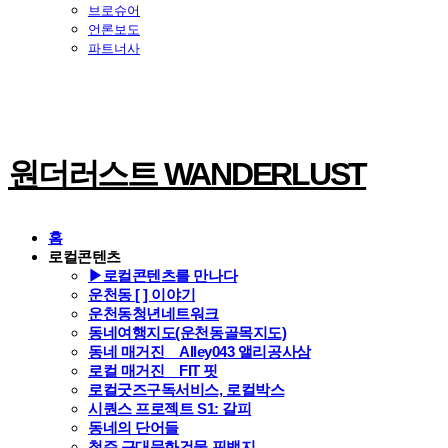
브로슈어
언론보도
파트너사
원더러스트 WANDERLUST
홈
로컬콘텐츠
▶로컬콘텐츠를 만나다
운천동 [ ] 이야기
운천동청년네트워크
동네여행지도(운천동골목지도)
동네 매거진 _ Alley043 앨리공사삼
로컬 매거진 _ FIT 핏
로컬굿즈구독서비스, 로컬박스
시퀀스 프로젝트 S1: 갈피
동네의 단어들
청주 근대문화건물 핀뱃지