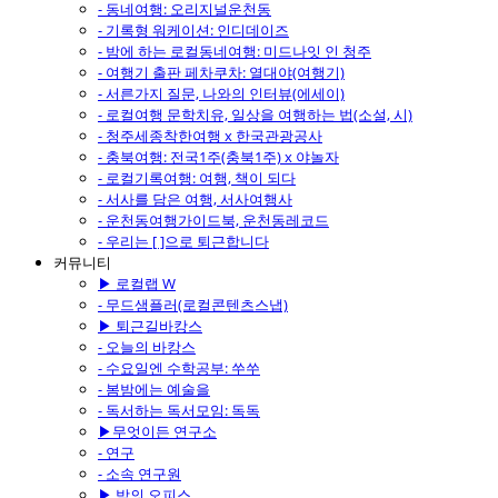
- 동네여행: 오리지널운천동
- 기록형 워케이션: 인디데이즈
- 밤에 하는 로컬동네여행: 미드나잇 인 청주
- 여행기 출판 페차쿠차: 열대야(여행기)
- 서른가지 질문, 나와의 인터뷰(에세이)
- 로컬여행 문학치유, 일상을 여행하는 법(소설, 시)
- 청주세종착한여행 x 한국관광공사
- 충북여행: 전국1주(충북1주) x 야놀자
- 로컬기록여행: 여행, 책이 되다
- 서사를 담은 여행, 서사여행사
- 운천동여행가이드북, 운천동레코드
- 우리는 [ ]으로 퇴근합니다
커뮤니티
▶ 로컬랩 W
- 무드샘플러(로컬콘텐츠스냅)
▶ 퇴근길바캉스
- 오늘의 바캉스
- 수요일엔 수학공부: 쑤쑤
- 봄밤에는 예술을
- 독서하는 독서모임: 독독
▶무엇이든 연구소
- 연구
- 소속 연구원
▶ 밤의 오피스