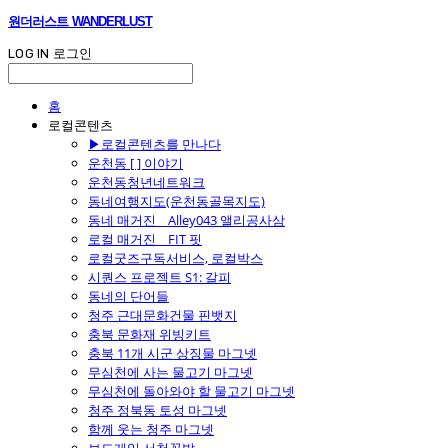
원더러스트 WANDERLUST
LOG IN
로그인
홈
로컬콘텐츠
▶로컬콘텐츠를 만나다
운천동 [ ] 이야기
운천동청년네트워크
동네여행지도(운천동골목지도)
동네 매거진 _ Alley043 앨리공사삼
로컬 매거진 _ FIT 핏
로컬굿즈구독서비스, 로컬박스
시퀀스 프로젝트 S1: 갈피
동네의 단어들
청주 근대문화건물 핀뱃지
충북 문화재 위빙키트
충북 11개 시군 상징물 마그넷
무심천에 사는 물고기 마그넷
무심천에 돌아와야 할 물고기 마그넷
청주 정북동 토성 마그넷
함께 웃는 청주 마그넷