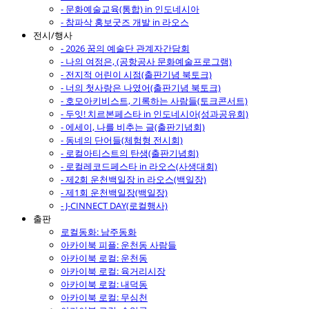
- 문화예술교육(통합) in 인도네시아
- 참파삭 홍보굿즈 개발 in 라오스
전시/행사
- 2026 꿈의 예술단 관계자간담회
- 나의 여정은, (공항공사 문화예술프로그램)
- 전지적 어린이 시점(출판기념 북토크)
- 너의 첫사랑은 나였어(출판기념 북토크)
- 호모아키비스트, 기록하는 사람들(토크콘서트)
- 두잇! 치르본페스타 in 인도네시아(성과공유회)
- 에세이, 나를 비추는 글(출판기념회)
- 동네의 단어들(체험형 전시회)
- 로컬아티스트의 탄생(출판기념회)
- 로컬레코드페스타 in 라오스(사생대회)
- 제2회 운천백일장 in 라오스(백일장)
- 제1회 운천백일장(백일장)
- J-CINNECT DAY(로컬행사)
출판
로컬동화: 남주동화
아카이북 피플: 운천동 사람들
아카이북 로컬: 운천동
아카이북 로컬: 육거리시장
아카이북 로컬: 내덕동
아카이북 로컬: 무심천