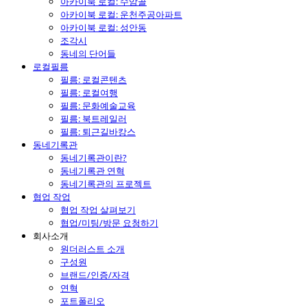
아카이북 로컬: 수암골
아카이북 로컬: 운천주공아파트
아카이북 로컬: 성안동
조각시
동네의 단어들
로컬필름
필름: 로컬콘텐츠
필름: 로컬여행
필름: 문화예술교육
필름: 북트레일러
필름: 퇴근길바캉스
동네기록관
동네기록관이란?
동네기록관 연혁
동네기록관의 프로젝트
협업 작업
협업 작업 살펴보기
협업/미팅/방문 요청하기
회사소개
원더러스트 소개
구성원
브랜드/인증/자격
연혁
포트폴리오