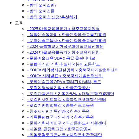
- 밤의 오피스란?
- 밤의 오피스들
- 밤의 오피스 신청/추천하기
교육
- 2025 마을교육활동가 x 청주교육지원청
- 생활예술동아리 x 한국문화예술교육진흥원
- 문화예술교육사 x 한국문화예술교육진흥원
- 2024 늘봄학교 x 한국문화예술교육진흥원
- 2024 마을교육활동가 x 청주교육지원청
- 문화예술교육ODA x 몽골 울란바타르
- 로컬매거진 기획과 실제 x 봉명고등학교
- KOICA 해외봉사단설명회 x 충북국제개발협력센터
- KOICA 사례발표 x 충북국제개발협력센터
- 문화예술교육ODA x 필리핀 마닐라, 톤도
- 로컬여행상품기획 x 한국관광공사
- 로컬관광콘텐츠기획자양성 x 대덕문화관광재단
- 로컬인사이트특강 x 충북창조경제혁신센터
- 로컬기반창업특강 x 충북진로교육원
- 청주시시민기록강좌 x 청주기록원
- 기록콘텐츠국내외사례 x 청주기록원
- 문화기획사례연구 x 익산문화도시지원센터
- 내일은, 관광워크맨 x 한국관광공사
- 리얼로컬토크콘서트 x 대덕문화관광재단