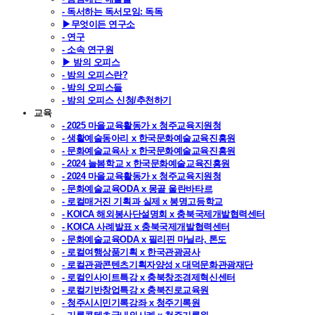
- 독서하는 독서모임: 독독
▶무엇이든 연구소
- 연구
- 소속 연구원
▶ 밤의 오피스
- 밤의 오피스란?
- 밤의 오피스들
- 밤의 오피스 신청/추천하기
교육
- 2025 마을교육활동가 x 청주교육지원청
- 생활예술동아리 x 한국문화예술교육진흥원
- 문화예술교육사 x 한국문화예술교육진흥원
- 2024 늘봄학교 x 한국문화예술교육진흥원
- 2024 마을교육활동가 x 청주교육지원청
- 문화예술교육ODA x 몽골 울란바타르
- 로컬매거진 기획과 실제 x 봉명고등학교
- KOICA 해외봉사단설명회 x 충북국제개발협력센터
- KOICA 사례발표 x 충북국제개발협력센터
- 문화예술교육ODA x 필리핀 마닐라, 톤도
- 로컬여행상품기획 x 한국관광공사
- 로컬관광콘텐츠기획자양성 x 대덕문화관광재단
- 로컬인사이트특강 x 충북창조경제혁신센터
- 로컬기반창업특강 x 충북진로교육원
- 청주시시민기록강좌 x 청주기록원