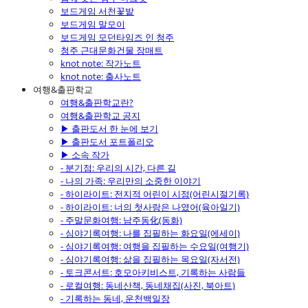
보드게임 서천꽃밭
보드게임 말모이
보드게임 모던타임즈 인 청주
청주 근대문화건물 장매트
knot note: 작가노트
knot note: 출사노트
여행&출판학교
여행&출판학교란?
여행&출판학교 공지
▶ 출판도서 한 눈에 보기
▶ 출판도서 포트폴리오
▶ 소속 작가
- 분기점: 우리의 시간, 다른 길
- 나의 가족: 우리만의 소중한 이야기
- 하이라이트: 전지적 어린이 시점(어린시절기록)
- 하이라이트: 너의 첫사랑은 나였어(육아일기)
- 주말문화여행: 남주동化(동화)
- 심야기록여행: 나를 집필하는 화요일(에세이)
- 심야기록여행: 여행을 집필하는 수요일(여행기)
- 심야기록여행: 삶을 집필하는 목요일(자서전)
- 토크콘서트: 호모아키비스트, 기록하는 사람들
- 로컬여행: 동네산책, 동네채집(사진, 북아트)
- 기록하는 동네, 운천백일장