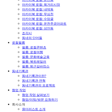
아카이북 로컬: 육거리시장
아카이북 로컬: 내덕동
아카이북 로컬: 무심천
아카이북 로컬: 수암골
아카이북 로컬: 운천주공아파트
아카이북 로컬: 성안동
조각시
동네의 단어들
로컬필름
필름: 로컬콘텐츠
필름: 로컬여행
필름: 문화예술교육
필름: 북트레일러
필름: 퇴근길바캉스
동네기록관
동네기록관이란?
동네기록관 연혁
동네기록관의 프로젝트
협업 작업
협업 작업 살펴보기
협업/미팅/방문 요청하기
회사소개
원더러스트 소개