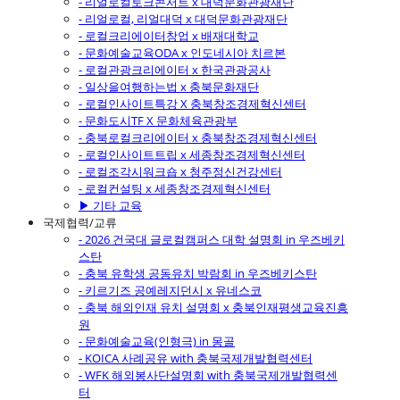
- 리얼로컬토크콘서트 x 대덕문화관광재단
- 리얼로컬, 리얼대덕 x 대덕문화관광재단
- 로컬크리에이터창업 x 배재대학교
- 문화예술교육ODA x 인도네시아 치르본
- 로컬관광크리에이터 x 한국관광공사
- 일상을여행하는법 x 충북문화재단
- 로컬인사이트특강 X 충북창조경제혁신센터
- 문화도시TF X 문화체육관광부
- 충북로컬크리에이터 x 충북창조경제혁신센터
- 로컬인사이트트립 x 세종창조경제혁신센터
- 로컬조각시워크숍 x 청주정신건강센터
- 로컬컨설팅 x 세종창조경제혁신센터
▶ 기타 교육
국제협력/교류
- 2026 건국대 글로컬캠퍼스 대학 설명회 in 우즈베키
스탄
- 충북 유학생 공동유치 박람회 in 우즈베키스탄
- 키르기즈 공예레지던시 x 유네스코
- 충북 해외인재 유치 설명회 x 충북인재평생교육진흥
원
- 문화예술교육(인형극) in 몽골
- KOICA 사례공유 with 충북국제개발협력센터
- WFK 해외봉사단설명회 with 충북국제개발협력센
터