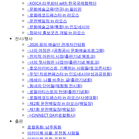
- KOICA 리쿠르터 with 한국국제협력단
- 문화예술교육(연극) in 필리핀
- 로컬레코드페스타 in 라오스
- 운천백일장 in 라오스
- 문화예술교육(통합) in 인도네시아
- 참파삭 홍보굿즈 개발 in 라오스
전시/행사
- 2026 꿈의 예술단 관계자간담회
- 나의 여정은, (공항공사 문화예술프로그램)
- 전지적 어린이 시점(출판기념 북토크)
- 너의 첫사랑은 나였어(출판기념 북토크)
- 호모아키비스트, 기록하는 사람들(토크콘서트)
- 두잇! 치르본페스타 in 인도네시아(성과공유회)
- 에세이, 나를 비추는 글(출판기념회)
- 동네의 단어들(체험형 전시회)
- 로컬아티스트의 탄생(출판기념회)
- 로컬레코드페스타 in 라오스(사생대회)
- 제2회 운천백일장 in 라오스(백일장)
- 제1회 운천백일장(백일장)
- J-CINNECT DAY(로컬행사)
출판
로컬동화: 남주동화
아카이북 피플: 운천동 사람들
아카이북 로컬: 운천동