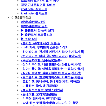
보드게임 모던타임즈 인 청주
청주 근대문화건물 장매트
knot note: 작가노트
knot note: 출사노트
여행&출판학교
여행&출판학교란?
여행&출판학교 공지
▶ 출판도서 한 눈에 보기
▶ 출판도서 포트폴리오
▶ 소속 작가
- 분기점: 우리의 시간, 다른 길
- 나의 가족: 우리만의 소중한 이야기
- 하이라이트: 전지적 어린이 시점(어린시절기록)
- 하이라이트: 너의 첫사랑은 나였어(육아일기)
- 주말문화여행: 남주동化(동화)
- 심야기록여행: 나를 집필하는 화요일(에세이)
- 심야기록여행: 여행을 집필하는 수요일(여행기)
- 심야기록여행: 삶을 집필하는 목요일(자서전)
- 토크콘서트: 호모아키비스트, 기록하는 사람들
- 로컬여행: 동네산책, 동네채집(사진, 북아트)
- 기록하는 동네, 운천백일장
- 책교환프로젝트: 북익스체인지
- 동네여행: 오리지널운천동
- 기록형 워케이션: 인디데이즈
- 밤에 하는 로컬동네여행: 미드나잇 인 청주