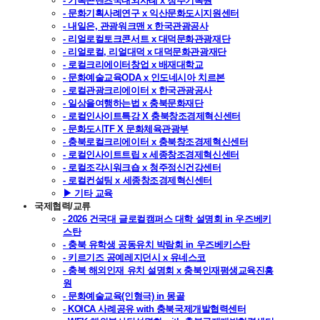
- 기록콘텐츠국내외사례 x 청주기록원
- 문화기획사례연구 x 익산문화도시지원센터
- 내일은, 관광워크맨 x 한국관광공사
- 리얼로컬토크콘서트 x 대덕문화관광재단
- 리얼로컬, 리얼대덕 x 대덕문화관광재단
- 로컬크리에이터창업 x 배재대학교
- 문화예술교육ODA x 인도네시아 치르본
- 로컬관광크리에이터 x 한국관광공사
- 일상을여행하는법 x 충북문화재단
- 로컬인사이트특강 X 충북창조경제혁신센터
- 문화도시TF X 문화체육관광부
- 충북로컬크리에이터 x 충북창조경제혁신센터
- 로컬인사이트트립 x 세종창조경제혁신센터
- 로컬조각시워크숍 x 청주정신건강센터
- 로컬컨설팅 x 세종창조경제혁신센터
▶ 기타 교육
국제협력/교류
- 2026 건국대 글로컬캠퍼스 대학 설명회 in 우즈베키
스탄
- 충북 유학생 공동유치 박람회 in 우즈베키스탄
- 키르기즈 공예레지던시 x 유네스코
- 충북 해외인재 유치 설명회 x 충북인재평생교육진흥
원
- 문화예술교육(인형극) in 몽골
- KOICA 사례공유 with 충북국제개발협력센터