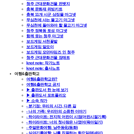
청주 근대문화건물 핀뱃지
충북 문화재 위빙키트
충북 11개 시군 상징물 마그넷
무심천에 사는 물고기 마그넷
무심천에 돌아와야 할 물고기 마그넷
청주 정북동 토성 마그넷
함께 웃는 청주 마그넷
보드게임 서천꽃밭
보드게임 말모이
보드게임 모던타임즈 인 청주
청주 근대문화건물 장매트
knot note: 작가노트
knot note: 출사노트
여행&출판학교
여행&출판학교란?
여행&출판학교 공지
▶ 출판도서 한 눈에 보기
▶ 출판도서 포트폴리오
▶ 소속 작가
- 분기점: 우리의 시간, 다른 길
- 나의 가족: 우리만의 소중한 이야기
- 하이라이트: 전지적 어린이 시점(어린시절기록)
- 하이라이트: 너의 첫사랑은 나였어(육아일기)
- 주말문화여행: 남주동化(동화)
- 심야기록여행: 나를 집필하는 화요일(에세이)