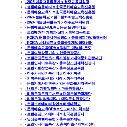
- 2025 마을교육활동가 x 청주교육지원청
- 생활예술동아리 x 한국문화예술교육진흥원
- 문화예술교육사 x 한국문화예술교육진흥원
- 2024 늘봄학교 x 한국문화예술교육진흥원
- 2024 마을교육활동가 x 청주교육지원청
- 문화예술교육ODA x 몽골 울란바타르
- 로컬매거진 기획과 실제 x 봉명고등학교
- KOICA 해외봉사단설명회 x 충북국제개발협력센터
- KOICA 사례발표 x 충북국제개발협력센터
- 문화예술교육ODA x 필리핀 마닐라, 톤도
- 로컬여행상품기획 x 한국관광공사
- 로컬관광콘텐츠기획자양성 x 대덕문화관광재단
- 로컬인사이트특강 x 충북창조경제혁신센터
- 로컬기반창업특강 x 충북진로교육원
- 청주시시민기록강좌 x 청주기록원
- 기록콘텐츠국내외사례 x 청주기록원
- 문화기획사례연구 x 익산문화도시지원센터
- 내일은, 관광워크맨 x 한국관광공사
- 리얼로컬토크콘서트 x 대덕문화관광재단
- 리얼로컬, 리얼대덕 x 대덕문화관광재단
- 로컬크리에이터창업 x 배재대학교
- 문화예술교육ODA x 인도네시아 치르본
- 로컬관광크리에이터 x 한국관광공사
- 일상을여행하는법 x 충북문화재단
- 로컬인사이트특강 X 충북창조경제혁신센터