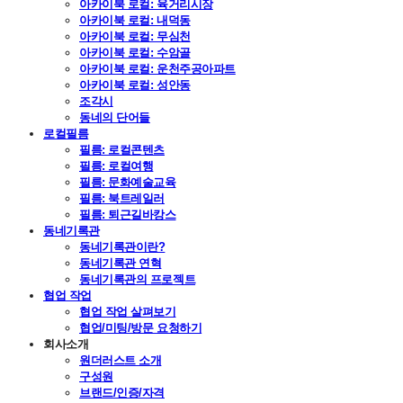
아카이북 로컬: 육거리시장
아카이북 로컬: 내덕동
아카이북 로컬: 무심천
아카이북 로컬: 수암골
아카이북 로컬: 운천주공아파트
아카이북 로컬: 성안동
조각시
동네의 단어들
로컬필름
필름: 로컬콘텐츠
필름: 로컬여행
필름: 문화예술교육
필름: 북트레일러
필름: 퇴근길바캉스
동네기록관
동네기록관이란?
동네기록관 연혁
동네기록관의 프로젝트
협업 작업
협업 작업 살펴보기
협업/미팅/방문 요청하기
회사소개
원더러스트 소개
구성원
브랜드/인증/자격