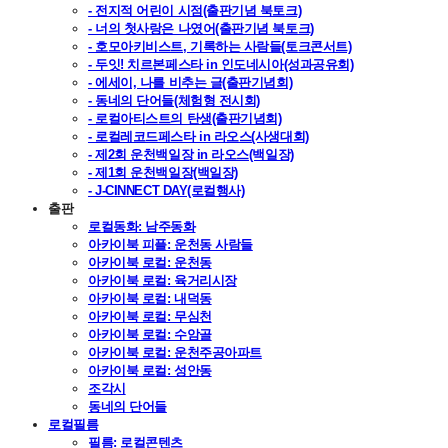
- 전지적 어린이 시점(출판기념 북토크)
- 너의 첫사랑은 나였어(출판기념 북토크)
- 호모아키비스트, 기록하는 사람들(토크콘서트)
- 두잇! 치르본페스타 in 인도네시아(성과공유회)
- 에세이, 나를 비추는 글(출판기념회)
- 동네의 단어들(체험형 전시회)
- 로컬아티스트의 탄생(출판기념회)
- 로컬레코드페스타 in 라오스(사생대회)
- 제2회 운천백일장 in 라오스(백일장)
- 제1회 운천백일장(백일장)
- J-CINNECT DAY(로컬행사)
출판
로컬동화: 남주동화
아카이북 피플: 운천동 사람들
아카이북 로컬: 운천동
아카이북 로컬: 육거리시장
아카이북 로컬: 내덕동
아카이북 로컬: 무심천
아카이북 로컬: 수암골
아카이북 로컬: 운천주공아파트
아카이북 로컬: 성안동
조각시
동네의 단어들
로컬필름
필름: 로컬콘텐츠