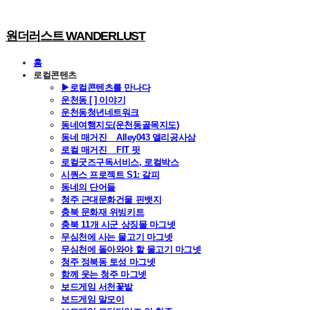
원더러스트 WANDERLUST
홈
로컬콘텐츠
▶로컬콘텐츠를 만나다
운천동 [ ] 이야기
운천동청년네트워크
동네여행지도(운천동골목지도)
동네 매거진 _ Alley043 앨리공사삼
로컬 매거진 _ FIT 핏
로컬굿즈구독서비스, 로컬박스
시퀀스 프로젝트 S1: 갈피
동네의 단어들
청주 근대문화건물 핀뱃지
충북 문화재 위빙키트
충북 11개 시군 상징물 마그넷
무심천에 사는 물고기 마그넷
무심천에 돌아와야 할 물고기 마그넷
청주 정북동 토성 마그넷
함께 웃는 청주 마그넷
보드게임 서천꽃밭
보드게임 말모이