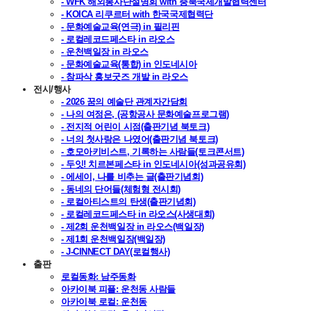
- WFK 해외봉사단설명회 with 충북국제개발협력센터
- KOICA 리쿠르터 with 한국국제협력단
- 문화예술교육(연극) in 필리핀
- 로컬레코드페스타 in 라오스
- 운천백일장 in 라오스
- 문화예술교육(통합) in 인도네시아
- 참파삭 홍보굿즈 개발 in 라오스
전시/행사
- 2026 꿈의 예술단 관계자간담회
- 나의 여정은, (공항공사 문화예술프로그램)
- 전지적 어린이 시점(출판기념 북토크)
- 너의 첫사랑은 나였어(출판기념 북토크)
- 호모아키비스트, 기록하는 사람들(토크콘서트)
- 두잇! 치르본페스타 in 인도네시아(성과공유회)
- 에세이, 나를 비추는 글(출판기념회)
- 동네의 단어들(체험형 전시회)
- 로컬아티스트의 탄생(출판기념회)
- 로컬레코드페스타 in 라오스(사생대회)
- 제2회 운천백일장 in 라오스(백일장)
- 제1회 운천백일장(백일장)
- J-CINNECT DAY(로컬행사)
출판
로컬동화: 남주동화
아카이북 피플: 운천동 사람들
아카이북 로컬: 운천동