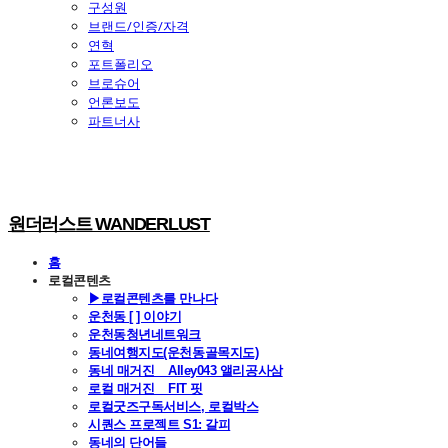
구성원
브랜드/인증/자격
연혁
포트폴리오
브로슈어
언론보도
파트너사
원더러스트 WANDERLUST
홈
로컬콘텐츠
▶로컬콘텐츠를 만나다
운천동 [ ] 이야기
운천동청년네트워크
동네여행지도(운천동골목지도)
동네 매거진 _ Alley043 앨리공사삼
로컬 매거진 _ FIT 핏
로컬굿즈구독서비스, 로컬박스
시퀀스 프로젝트 S1: 갈피
동네의 단어들