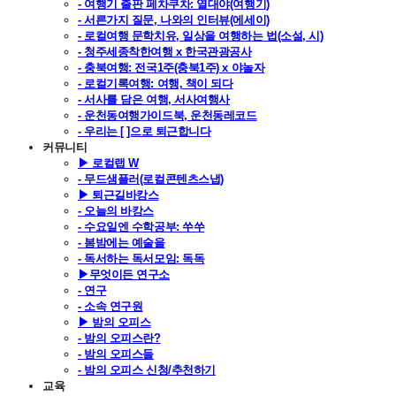
- 여행기 출판 페차쿠차: 열대야(여행기)
- 서른가지 질문, 나와의 인터뷰(에세이)
- 로컬여행 문학치유, 일상을 여행하는 법(소설, 시)
- 청주세종착한여행 x 한국관광공사
- 충북여행: 전국1주(충북1주) x 야놀자
- 로컬기록여행: 여행, 책이 되다
- 서사를 담은 여행, 서사여행사
- 운천동여행가이드북, 운천동레코드
- 우리는 [ ]으로 퇴근합니다
커뮤니티
▶ 로컬랩 W
- 무드샘플러(로컬콘텐츠스냅)
▶ 퇴근길바캉스
- 오늘의 바캉스
- 수요일엔 수학공부: 쑤쑤
- 봄밤에는 예술을
- 독서하는 독서모임: 독독
▶무엇이든 연구소
- 연구
- 소속 연구원
▶ 밤의 오피스
- 밤의 오피스란?
- 밤의 오피스들
- 밤의 오피스 신청/추천하기
교육