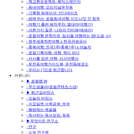
- 책교환프로젝트: 북익스체인지
- 동네여행: 오리지널운천동
- 기록형 워케이션: 인디데이즈
- 밤에 하는 로컬동네여행: 미드나잇 인 청주
- 여행기 출판 페차쿠차: 열대야(여행기)
- 서른가지 질문, 나와의 인터뷰(에세이)
- 로컬여행 문학치유, 일상을 여행하는 법(소설, 시)
- 청주세종착한여행 x 한국관광공사
- 충북여행: 전국1주(충북1주) x 야놀자
- 로컬기록여행: 여행, 책이 되다
- 서사를 담은 여행, 서사여행사
- 운천동여행가이드북, 운천동레코드
- 우리는 [ ]으로 퇴근합니다
커뮤니티
▶ 로컬랩 W
- 무드샘플러(로컬콘텐츠스냅)
▶ 퇴근길바캉스
- 오늘의 바캉스
- 수요일엔 수학공부: 쑤쑤
- 봄밤에는 예술을
- 독서하는 독서모임: 독독
▶무엇이든 연구소
- 연구
- 소속 연구원