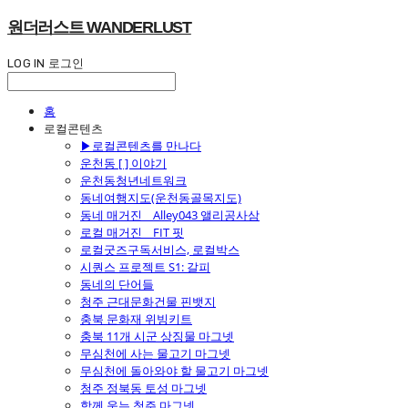
원더러스트 WANDERLUST
LOG IN
로그인
홈
로컬콘텐츠
▶로컬콘텐츠를 만나다
운천동 [ ] 이야기
운천동청년네트워크
동네여행지도(운천동골목지도)
동네 매거진 _ Alley043 앨리공사삼
로컬 매거진 _ FIT 핏
로컬굿즈구독서비스, 로컬박스
시퀀스 프로젝트 S1: 갈피
동네의 단어들
청주 근대문화건물 핀뱃지
충북 문화재 위빙키트
충북 11개 시군 상징물 마그넷
무심천에 사는 물고기 마그넷
무심천에 돌아와야 할 물고기 마그넷
청주 정북동 토성 마그넷
함께 웃는 청주 마그넷