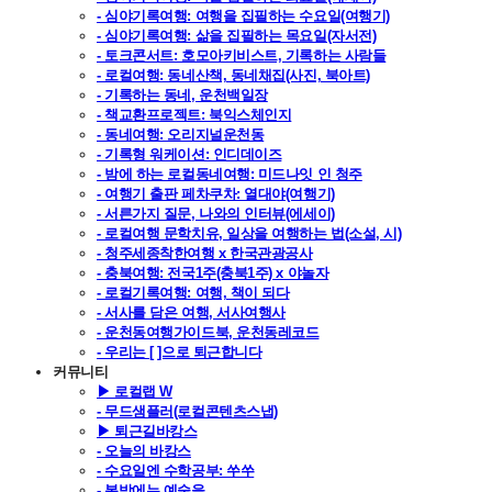
- 심야기록여행: 여행을 집필하는 수요일(여행기)
- 심야기록여행: 삶을 집필하는 목요일(자서전)
- 토크콘서트: 호모아키비스트, 기록하는 사람들
- 로컬여행: 동네산책, 동네채집(사진, 북아트)
- 기록하는 동네, 운천백일장
- 책교환프로젝트: 북익스체인지
- 동네여행: 오리지널운천동
- 기록형 워케이션: 인디데이즈
- 밤에 하는 로컬동네여행: 미드나잇 인 청주
- 여행기 출판 페차쿠차: 열대야(여행기)
- 서른가지 질문, 나와의 인터뷰(에세이)
- 로컬여행 문학치유, 일상을 여행하는 법(소설, 시)
- 청주세종착한여행 x 한국관광공사
- 충북여행: 전국1주(충북1주) x 야놀자
- 로컬기록여행: 여행, 책이 되다
- 서사를 담은 여행, 서사여행사
- 운천동여행가이드북, 운천동레코드
- 우리는 [ ]으로 퇴근합니다
커뮤니티
▶ 로컬랩 W
- 무드샘플러(로컬콘텐츠스냅)
▶ 퇴근길바캉스
- 오늘의 바캉스
- 수요일엔 수학공부: 쑤쑤
- 봄밤에는 예술을