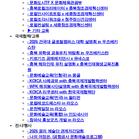
- 문화도시TF X 문화체육관광부
- 충북로컬크리에이터 x 충북창조경제혁신센터
- 로컬인사이트트립 x 세종창조경제혁신센터
- 로컬조각시워크숍 x 청주정신건강센터
- 로컬컨설팅 x 세종창조경제혁신센터
▶ 기타 교육
국제협력/교류
- 2026 건국대 글로컬캠퍼스 대학 설명회 in 우즈베키
스탄
- 충북 유학생 공동유치 박람회 in 우즈베키스탄
- 키르기즈 공예레지던시 x 유네스코
- 충북 해외인재 유치 설명회 x 충북인재평생교육진흥
원
- 문화예술교육(인형극) in 몽골
- KOICA 사례공유 with 충북국제개발협력센터
- WFK 해외봉사단설명회 with 충북국제개발협력센터
- KOICA 리쿠르터 with 한국국제협력단
- 문화예술교육(연극) in 필리핀
- 로컬레코드페스타 in 라오스
- 운천백일장 in 라오스
- 문화예술교육(통합) in 인도네시아
- 참파삭 홍보굿즈 개발 in 라오스
전시/행사
- 2026 꿈의 예술단 관계자간담회
- 나의 여정은, (공항공사 문화예술프로그램)