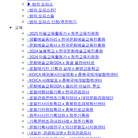
▶ 밤의 오피스
- 밤의 오피스란?
- 밤의 오피스들
- 밤의 오피스 신청/추천하기
교육
- 2025 마을교육활동가 x 청주교육지원청
- 생활예술동아리 x 한국문화예술교육진흥원
- 문화예술교육사 x 한국문화예술교육진흥원
- 2024 늘봄학교 x 한국문화예술교육진흥원
- 2024 마을교육활동가 x 청주교육지원청
- 문화예술교육ODA x 몽골 울란바타르
- 로컬매거진 기획과 실제 x 봉명고등학교
- KOICA 해외봉사단설명회 x 충북국제개발협력센터
- KOICA 사례발표 x 충북국제개발협력센터
- 문화예술교육ODA x 필리핀 마닐라, 톤도
- 로컬여행상품기획 x 한국관광공사
- 로컬관광콘텐츠기획자양성 x 대덕문화관광재단
- 로컬인사이트특강 x 충북창조경제혁신센터
- 로컬기반창업특강 x 충북진로교육원
- 청주시시민기록강좌 x 청주기록원
- 기록콘텐츠국내외사례 x 청주기록원
- 문화기획사례연구 x 익산문화도시지원센터
- 내일은, 관광워크맨 x 한국관광공사