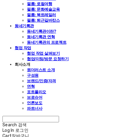
필름: 로컬여행
필름: 문화예술교육
필름: 북트레일러
필름: 퇴근길바캉스
동네기록관
동네기록관이란?
동네기록관 연혁
동네기록관의 프로젝트
협업 작업
협업 작업 살펴보기
협업/미팅/방문 요청하기
회사소개
원더러스트 소개
구성원
브랜드/인증/자격
연혁
포트폴리오
브로슈어
언론보도
파트너사
Search
검색
Log In
로그인
Cart
장바구니