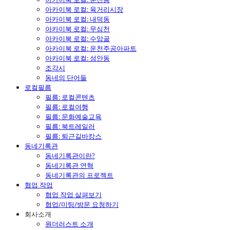
아카이북 로컬: 육거리시장
아카이북 로컬: 내덕동
아카이북 로컬: 무심천
아카이북 로컬: 수암골
아카이북 로컬: 운천주공아파트
아카이북 로컬: 성안동
조각시
동네의 단어들
로컬필름
필름: 로컬콘텐츠
필름: 로컬여행
필름: 문화예술교육
필름: 북트레일러
필름: 퇴근길바캉스
동네기록관
동네기록관이란?
동네기록관 연혁
동네기록관의 프로젝트
협업 작업
협업 작업 살펴보기
협업/미팅/방문 요청하기
회사소개
원더러스트 소개