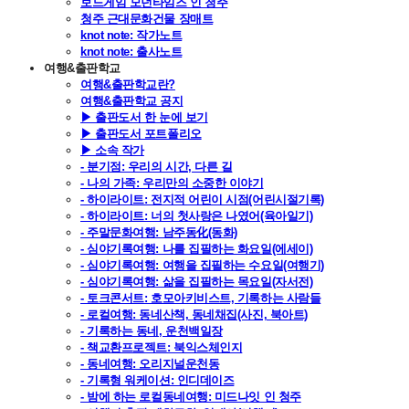
보드게임 모던타임즈 인 청주
청주 근대문화건물 장매트
knot note: 작가노트
knot note: 출사노트
여행&출판학교
여행&출판학교란?
여행&출판학교 공지
▶ 출판도서 한 눈에 보기
▶ 출판도서 포트폴리오
▶ 소속 작가
- 분기점: 우리의 시간, 다른 길
- 나의 가족: 우리만의 소중한 이야기
- 하이라이트: 전지적 어린이 시점(어린시절기록)
- 하이라이트: 너의 첫사랑은 나였어(육아일기)
- 주말문화여행: 남주동化(동화)
- 심야기록여행: 나를 집필하는 화요일(에세이)
- 심야기록여행: 여행을 집필하는 수요일(여행기)
- 심야기록여행: 삶을 집필하는 목요일(자서전)
- 토크콘서트: 호모아키비스트, 기록하는 사람들
- 로컬여행: 동네산책, 동네채집(사진, 북아트)
- 기록하는 동네, 운천백일장
- 책교환프로젝트: 북익스체인지
- 동네여행: 오리지널운천동
- 기록형 워케이션: 인디데이즈
- 밤에 하는 로컬동네여행: 미드나잇 인 청주