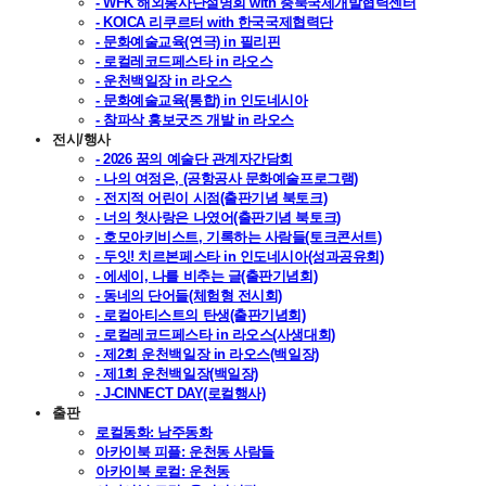
- WFK 해외봉사단설명회 with 충북국제개발협력센터
- KOICA 리쿠르터 with 한국국제협력단
- 문화예술교육(연극) in 필리핀
- 로컬레코드페스타 in 라오스
- 운천백일장 in 라오스
- 문화예술교육(통합) in 인도네시아
- 참파삭 홍보굿즈 개발 in 라오스
전시/행사
- 2026 꿈의 예술단 관계자간담회
- 나의 여정은, (공항공사 문화예술프로그램)
- 전지적 어린이 시점(출판기념 북토크)
- 너의 첫사랑은 나였어(출판기념 북토크)
- 호모아키비스트, 기록하는 사람들(토크콘서트)
- 두잇! 치르본페스타 in 인도네시아(성과공유회)
- 에세이, 나를 비추는 글(출판기념회)
- 동네의 단어들(체험형 전시회)
- 로컬아티스트의 탄생(출판기념회)
- 로컬레코드페스타 in 라오스(사생대회)
- 제2회 운천백일장 in 라오스(백일장)
- 제1회 운천백일장(백일장)
- J-CINNECT DAY(로컬행사)
출판
로컬동화: 남주동화
아카이북 피플: 운천동 사람들
아카이북 로컬: 운천동