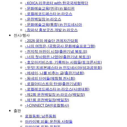
- KOICA 리쿠르터 with 한국국제협력단
- 문화예술교육(연극) in 필리핀
- 로컬레코드페스타 in 라오스
- 운천백일장 in 라오스
- 문화예술교육(통합) in 인도네시아
- 참파삭 홍보굿즈 개발 in 라오스
전시/행사
- 2026 꿈의 예술단 관계자간담회
- 나의 여정은, (공항공사 문화예술프로그램)
- 전지적 어린이 시점(출판기념 북토크)
- 너의 첫사랑은 나였어(출판기념 북토크)
- 호모아키비스트, 기록하는 사람들(토크콘서트)
- 두잇! 치르본페스타 in 인도네시아(성과공유회)
- 에세이, 나를 비추는 글(출판기념회)
- 동네의 단어들(체험형 전시회)
- 로컬아티스트의 탄생(출판기념회)
- 로컬레코드페스타 in 라오스(사생대회)
- 제2회 운천백일장 in 라오스(백일장)
- 제1회 운천백일장(백일장)
- J-CINNECT DAY(로컬행사)
출판
로컬동화: 남주동화
아카이북 피플: 운천동 사람들
아카이북 로컬: 운천동