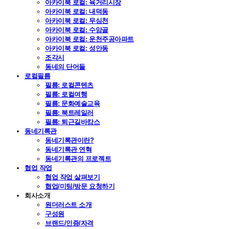
아카이북 로컬: 육거리시장
아카이북 로컬: 내덕동
아카이북 로컬: 무심천
아카이북 로컬: 수암골
아카이북 로컬: 운천주공아파트
아카이북 로컬: 성안동
조각시
동네의 단어들
로컬필름
필름: 로컬콘텐츠
필름: 로컬여행
필름: 문화예술교육
필름: 북트레일러
필름: 퇴근길바캉스
동네기록관
동네기록관이란?
동네기록관 연혁
동네기록관의 프로젝트
협업 작업
협업 작업 살펴보기
협업/미팅/방문 요청하기
회사소개
원더러스트 소개
구성원
브랜드/인증/자격