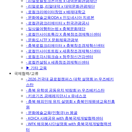
- 리얼로컬토크콘서트 x 대덕문화관광재단
- 리얼로컬, 리얼대덕 x 대덕문화관광재단
- 로컬크리에이터창업 x 배재대학교
- 문화예술교육ODA x 인도네시아 치르본
- 로컬관광크리에이터 x 한국관광공사
- 일상을여행하는법 x 충북문화재단
- 로컬인사이트특강 X 충북창조경제혁신센터
- 문화도시TF X 문화체육관광부
- 충북로컬크리에이터 x 충북창조경제혁신센터
- 로컬인사이트트립 x 세종창조경제혁신센터
- 로컬조각시워크숍 x 청주정신건강센터
- 로컬컨설팅 x 세종창조경제혁신센터
▶ 기타 교육
국제협력/교류
- 2026 건국대 글로컬캠퍼스 대학 설명회 in 우즈베키
스탄
- 충북 유학생 공동유치 박람회 in 우즈베키스탄
- 키르기즈 공예레지던시 x 유네스코
- 충북 해외인재 유치 설명회 x 충북인재평생교육진흥
원
- 문화예술교육(인형극) in 몽골
- KOICA 사례공유 with 충북국제개발협력센터
- WFK 해외봉사단설명회 with 충북국제개발협력센
터