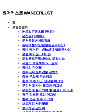
원더러스트 WANDERLUST
홈
로컬콘텐츠
▶로컬콘텐츠를 만나다
운천동 [ ] 이야기
운천동청년네트워크
동네여행지도(운천동골목지도)
동네 매거진 _ Alley043 앨리공사삼
로컬 매거진 _ FIT 핏
로컬굿즈구독서비스, 로컬박스
시퀀스 프로젝트 S1: 갈피
동네의 단어들
청주 근대문화건물 핀뱃지
충북 문화재 위빙키트
충북 11개 시군 상징물 마그넷
무심천에 사는 물고기 마그넷
무심천에 돌아와야 할 물고기 마그넷
청주 정북동 토성 마그넷
함께 웃는 청주 마그넷
보드게임 서천꽃밭
보드게임 말모이