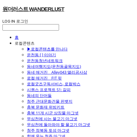
원더러스트 WANDERLUST
LOG IN
로그인
홈
로컬콘텐츠
▶로컬콘텐츠를 만나다
운천동 [ ] 이야기
운천동청년네트워크
동네여행지도(운천동골목지도)
동네 매거진 _ Alley043 앨리공사삼
로컬 매거진 _ FIT 핏
로컬굿즈구독서비스, 로컬박스
시퀀스 프로젝트 S1: 갈피
동네의 단어들
청주 근대문화건물 핀뱃지
충북 문화재 위빙키트
충북 11개 시군 상징물 마그넷
무심천에 사는 물고기 마그넷
무심천에 돌아와야 할 물고기 마그넷
청주 정북동 토성 마그넷
함께 웃는 청주 마그넷