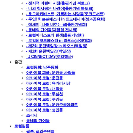
- 전지적 어린이 시점(출판기념 북토크)
- 너의 첫사랑은 나였어(출판기념 북토크)
- 호모아키비스트, 기록하는 사람들(토크콘서트)
- 두잇! 치르본페스타 in 인도네시아(성과공유회)
- 에세이, 나를 비추는 글(출판기념회)
- 동네의 단어들(체험형 전시회)
- 로컬아티스트의 탄생(출판기념회)
- 로컬레코드페스타 in 라오스(사생대회)
- 제2회 운천백일장 in 라오스(백일장)
- 제1회 운천백일장(백일장)
- J-CINNECT DAY(로컬행사)
출판
로컬동화: 남주동화
아카이북 피플: 운천동 사람들
아카이북 로컬: 운천동
아카이북 로컬: 육거리시장
아카이북 로컬: 내덕동
아카이북 로컬: 무심천
아카이북 로컬: 수암골
아카이북 로컬: 운천주공아파트
아카이북 로컬: 성안동
조각시
동네의 단어들
로컬필름
필름: 로컬콘텐츠