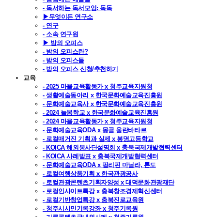
- 독서하는 독서모임: 독독
▶무엇이든 연구소
- 연구
- 소속 연구원
▶ 밤의 오피스
- 밤의 오피스란?
- 밤의 오피스들
- 밤의 오피스 신청/추천하기
교육
- 2025 마을교육활동가 x 청주교육지원청
- 생활예술동아리 x 한국문화예술교육진흥원
- 문화예술교육사 x 한국문화예술교육진흥원
- 2024 늘봄학교 x 한국문화예술교육진흥원
- 2024 마을교육활동가 x 청주교육지원청
- 문화예술교육ODA x 몽골 울란바타르
- 로컬매거진 기획과 실제 x 봉명고등학교
- KOICA 해외봉사단설명회 x 충북국제개발협력센터
- KOICA 사례발표 x 충북국제개발협력센터
- 문화예술교육ODA x 필리핀 마닐라, 톤도
- 로컬여행상품기획 x 한국관광공사
- 로컬관광콘텐츠기획자양성 x 대덕문화관광재단
- 로컬인사이트특강 x 충북창조경제혁신센터
- 로컬기반창업특강 x 충북진로교육원
- 청주시시민기록강좌 x 청주기록원