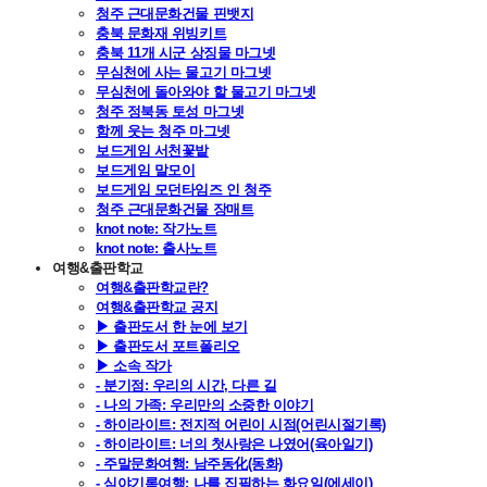
청주 근대문화건물 핀뱃지
충북 문화재 위빙키트
충북 11개 시군 상징물 마그넷
무심천에 사는 물고기 마그넷
무심천에 돌아와야 할 물고기 마그넷
청주 정북동 토성 마그넷
함께 웃는 청주 마그넷
보드게임 서천꽃밭
보드게임 말모이
보드게임 모던타임즈 인 청주
청주 근대문화건물 장매트
knot note: 작가노트
knot note: 출사노트
여행&출판학교
여행&출판학교란?
여행&출판학교 공지
▶ 출판도서 한 눈에 보기
▶ 출판도서 포트폴리오
▶ 소속 작가
- 분기점: 우리의 시간, 다른 길
- 나의 가족: 우리만의 소중한 이야기
- 하이라이트: 전지적 어린이 시점(어린시절기록)
- 하이라이트: 너의 첫사랑은 나였어(육아일기)
- 주말문화여행: 남주동化(동화)
- 심야기록여행: 나를 집필하는 화요일(에세이)