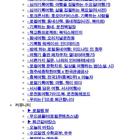
- 심야기록여행: 여행을 집필하는 수요일(여행기)
- 심야기록여행: 삶을 집필하는 목요일(자서전)
- 토크콘서트: 호모아키비스트, 기록하는 사람들
- 로컬여행: 동네산책, 동네채집(사진, 북아트)
- 기록하는 동네, 운천백일장
- 책교환프로젝트: 북익스체인지
- 동네여행: 오리지널운천동
- 기록형 워케이션: 인디데이즈
- 밤에 하는 로컬동네여행: 미드나잇 인 청주
- 여행기 출판 페차쿠차: 열대야(여행기)
- 서른가지 질문, 나와의 인터뷰(에세이)
- 로컬여행 문학치유, 일상을 여행하는 법(소설, 시)
- 청주세종착한여행 x 한국관광공사
- 충북여행: 전국1주(충북1주) x 야놀자
- 로컬기록여행: 여행, 책이 되다
- 서사를 담은 여행, 서사여행사
- 운천동여행가이드북, 운천동레코드
- 우리는 [ ]으로 퇴근합니다
커뮤니티
▶ 로컬랩 W
- 무드샘플러(로컬콘텐츠스냅)
▶ 퇴근길바캉스
- 오늘의 바캉스
- 수요일엔 수학공부: 쑤쑤
- 봄밤에는 예술을