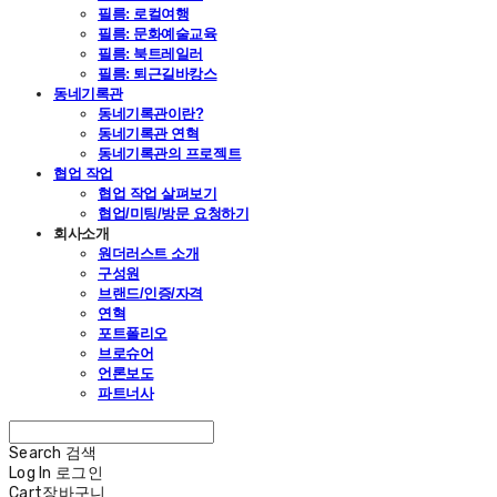
필름: 로컬여행
필름: 문화예술교육
필름: 북트레일러
필름: 퇴근길바캉스
동네기록관
동네기록관이란?
동네기록관 연혁
동네기록관의 프로젝트
협업 작업
협업 작업 살펴보기
협업/미팅/방문 요청하기
회사소개
원더러스트 소개
구성원
브랜드/인증/자격
연혁
포트폴리오
브로슈어
언론보도
파트너사
Search
검색
Log In
로그인
Cart
장바구니