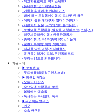
- 책교환프로젝트: 북익스체인지
- 동네여행: 오리지널운천동
- 기록형 워케이션: 인디데이즈
- 밤에 하는 로컬동네여행: 미드나잇 인 청주
- 여행기 출판 페차쿠차: 열대야(여행기)
- 서른가지 질문, 나와의 인터뷰(에세이)
- 로컬여행 문학치유, 일상을 여행하는 법(소설, 시)
- 청주세종착한여행 x 한국관광공사
- 충북여행: 전국1주(충북1주) x 야놀자
- 로컬기록여행: 여행, 책이 되다
- 서사를 담은 여행, 서사여행사
- 운천동여행가이드북, 운천동레코드
- 우리는 [ ]으로 퇴근합니다
커뮤니티
▶ 로컬랩 W
- 무드샘플러(로컬콘텐츠스냅)
▶ 퇴근길바캉스
- 오늘의 바캉스
- 수요일엔 수학공부: 쑤쑤
- 봄밤에는 예술을
- 독서하는 독서모임: 독독
▶무엇이든 연구소
- 연구
- 소속 연구원