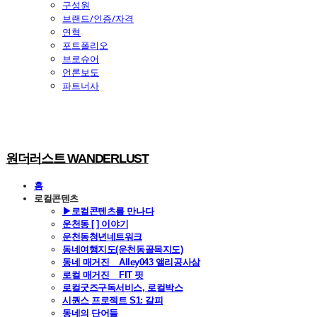
구성원
브랜드/인증/자격
연혁
포트폴리오
브로슈어
언론보도
파트너사
원더러스트 WANDERLUST
홈
로컬콘텐츠
▶로컬콘텐츠를 만나다
운천동 [ ] 이야기
운천동청년네트워크
동네여행지도(운천동골목지도)
동네 매거진 _ Alley043 앨리공사삼
로컬 매거진 _ FIT 핏
로컬굿즈구독서비스, 로컬박스
시퀀스 프로젝트 S1: 갈피
동네의 단어들