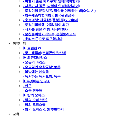
- 여행기 출판 페차쿠차: 열대야(여행기)
- 서른가지 질문, 나와의 인터뷰(에세이)
- 로컬여행 문학치유, 일상을 여행하는 법(소설, 시)
- 청주세종착한여행 x 한국관광공사
- 충북여행: 전국1주(충북1주) x 야놀자
- 로컬기록여행: 여행, 책이 되다
- 서사를 담은 여행, 서사여행사
- 운천동여행가이드북, 운천동레코드
- 우리는 [ ]으로 퇴근합니다
커뮤니티
▶ 로컬랩 W
- 무드샘플러(로컬콘텐츠스냅)
▶ 퇴근길바캉스
- 오늘의 바캉스
- 수요일엔 수학공부: 쑤쑤
- 봄밤에는 예술을
- 독서하는 독서모임: 독독
▶무엇이든 연구소
- 연구
- 소속 연구원
▶ 밤의 오피스
- 밤의 오피스란?
- 밤의 오피스들
- 밤의 오피스 신청/추천하기
교육