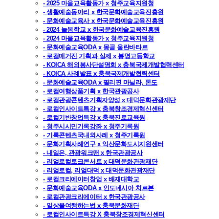
- 2025 마을교육활동가 x 청주교육지원청
- 생활예술동아리 x 한국문화예술교육진흥원
- 문화예술교육사 x 한국문화예술교육진흥원
- 2024 늘봄학교 x 한국문화예술교육진흥원
- 2024 마을교육활동가 x 청주교육지원청
- 문화예술교육ODA x 몽골 울란바타르
- 로컬매거진 기획과 실제 x 봉명고등학교
- KOICA 해외봉사단설명회 x 충북국제개발협력센터
- KOICA 사례발표 x 충북국제개발협력센터
- 문화예술교육ODA x 필리핀 마닐라, 톤도
- 로컬여행상품기획 x 한국관광공사
- 로컬관광콘텐츠기획자양성 x 대덕문화관광재단
- 로컬인사이트특강 x 충북창조경제혁신센터
- 로컬기반창업특강 x 충북진로교육원
- 청주시시민기록강좌 x 청주기록원
- 기록콘텐츠국내외사례 x 청주기록원
- 문화기획사례연구 x 익산문화도시지원센터
- 내일은, 관광워크맨 x 한국관광공사
- 리얼로컬토크콘서트 x 대덕문화관광재단
- 리얼로컬, 리얼대덕 x 대덕문화관광재단
- 로컬크리에이터창업 x 배재대학교
- 문화예술교육ODA x 인도네시아 치르본
- 로컬관광크리에이터 x 한국관광공사
- 일상을여행하는법 x 충북문화재단
- 로컬인사이트특강 X 충북창조경제혁신센터