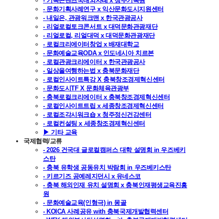
- 기록콘텐츠국내외사례 x 청주기록원
- 문화기획사례연구 x 익산문화도시지원센터
- 내일은, 관광워크맨 x 한국관광공사
- 리얼로컬토크콘서트 x 대덕문화관광재단
- 리얼로컬, 리얼대덕 x 대덕문화관광재단
- 로컬크리에이터창업 x 배재대학교
- 문화예술교육ODA x 인도네시아 치르본
- 로컬관광크리에이터 x 한국관광공사
- 일상을여행하는법 x 충북문화재단
- 로컬인사이트특강 X 충북창조경제혁신센터
- 문화도시TF X 문화체육관광부
- 충북로컬크리에이터 x 충북창조경제혁신센터
- 로컬인사이트트립 x 세종창조경제혁신센터
- 로컬조각시워크숍 x 청주정신건강센터
- 로컬컨설팅 x 세종창조경제혁신센터
▶ 기타 교육
국제협력/교류
- 2026 건국대 글로컬캠퍼스 대학 설명회 in 우즈베키
스탄
- 충북 유학생 공동유치 박람회 in 우즈베키스탄
- 키르기즈 공예레지던시 x 유네스코
- 충북 해외인재 유치 설명회 x 충북인재평생교육진흥
원
- 문화예술교육(인형극) in 몽골
- KOICA 사례공유 with 충북국제개발협력센터