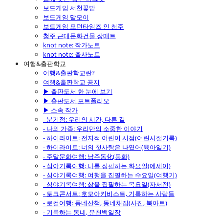
보드게임 서천꽃밭
보드게임 말모이
보드게임 모던타임즈 인 청주
청주 근대문화건물 장매트
knot note: 작가노트
knot note: 출사노트
여행&출판학교
여행&출판학교란?
여행&출판학교 공지
▶ 출판도서 한 눈에 보기
▶ 출판도서 포트폴리오
▶ 소속 작가
- 분기점: 우리의 시간, 다른 길
- 나의 가족: 우리만의 소중한 이야기
- 하이라이트: 전지적 어린이 시점(어린시절기록)
- 하이라이트: 너의 첫사랑은 나였어(육아일기)
- 주말문화여행: 남주동化(동화)
- 심야기록여행: 나를 집필하는 화요일(에세이)
- 심야기록여행: 여행을 집필하는 수요일(여행기)
- 심야기록여행: 삶을 집필하는 목요일(자서전)
- 토크콘서트: 호모아키비스트, 기록하는 사람들
- 로컬여행: 동네산책, 동네채집(사진, 북아트)
- 기록하는 동네, 운천백일장