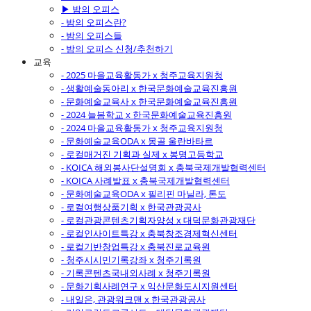
▶ 밤의 오피스
- 밤의 오피스란?
- 밤의 오피스들
- 밤의 오피스 신청/추천하기
교육
- 2025 마을교육활동가 x 청주교육지원청
- 생활예술동아리 x 한국문화예술교육진흥원
- 문화예술교육사 x 한국문화예술교육진흥원
- 2024 늘봄학교 x 한국문화예술교육진흥원
- 2024 마을교육활동가 x 청주교육지원청
- 문화예술교육ODA x 몽골 울란바타르
- 로컬매거진 기획과 실제 x 봉명고등학교
- KOICA 해외봉사단설명회 x 충북국제개발협력센터
- KOICA 사례발표 x 충북국제개발협력센터
- 문화예술교육ODA x 필리핀 마닐라, 톤도
- 로컬여행상품기획 x 한국관광공사
- 로컬관광콘텐츠기획자양성 x 대덕문화관광재단
- 로컬인사이트특강 x 충북창조경제혁신센터
- 로컬기반창업특강 x 충북진로교육원
- 청주시시민기록강좌 x 청주기록원
- 기록콘텐츠국내외사례 x 청주기록원
- 문화기획사례연구 x 익산문화도시지원센터
- 내일은, 관광워크맨 x 한국관광공사