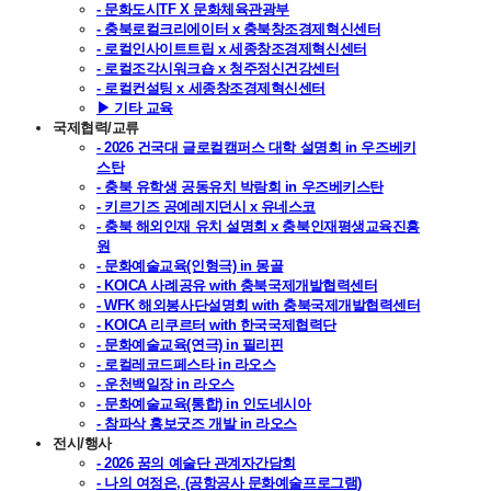
- 문화도시TF X 문화체육관광부
- 충북로컬크리에이터 x 충북창조경제혁신센터
- 로컬인사이트트립 x 세종창조경제혁신센터
- 로컬조각시워크숍 x 청주정신건강센터
- 로컬컨설팅 x 세종창조경제혁신센터
▶ 기타 교육
국제협력/교류
- 2026 건국대 글로컬캠퍼스 대학 설명회 in 우즈베키
스탄
- 충북 유학생 공동유치 박람회 in 우즈베키스탄
- 키르기즈 공예레지던시 x 유네스코
- 충북 해외인재 유치 설명회 x 충북인재평생교육진흥
원
- 문화예술교육(인형극) in 몽골
- KOICA 사례공유 with 충북국제개발협력센터
- WFK 해외봉사단설명회 with 충북국제개발협력센터
- KOICA 리쿠르터 with 한국국제협력단
- 문화예술교육(연극) in 필리핀
- 로컬레코드페스타 in 라오스
- 운천백일장 in 라오스
- 문화예술교육(통합) in 인도네시아
- 참파삭 홍보굿즈 개발 in 라오스
전시/행사
- 2026 꿈의 예술단 관계자간담회
- 나의 여정은, (공항공사 문화예술프로그램)