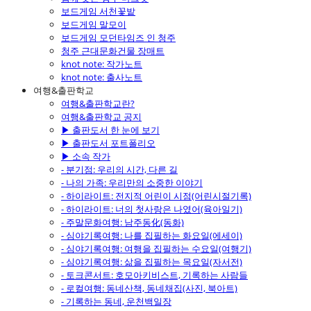
보드게임 서천꽃밭
보드게임 말모이
보드게임 모던타임즈 인 청주
청주 근대문화건물 장매트
knot note: 작가노트
knot note: 출사노트
여행&출판학교
여행&출판학교란?
여행&출판학교 공지
▶ 출판도서 한 눈에 보기
▶ 출판도서 포트폴리오
▶ 소속 작가
- 분기점: 우리의 시간, 다른 길
- 나의 가족: 우리만의 소중한 이야기
- 하이라이트: 전지적 어린이 시점(어린시절기록)
- 하이라이트: 너의 첫사랑은 나였어(육아일기)
- 주말문화여행: 남주동化(동화)
- 심야기록여행: 나를 집필하는 화요일(에세이)
- 심야기록여행: 여행을 집필하는 수요일(여행기)
- 심야기록여행: 삶을 집필하는 목요일(자서전)
- 토크콘서트: 호모아키비스트, 기록하는 사람들
- 로컬여행: 동네산책, 동네채집(사진, 북아트)
- 기록하는 동네, 운천백일장