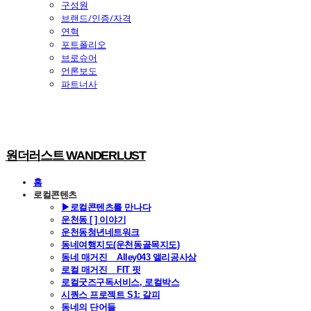
구성원
브랜드/인증/자격
연혁
포트폴리오
브로슈어
언론보도
파트너사
원더러스트 WANDERLUST
홈
로컬콘텐츠
▶로컬콘텐츠를 만나다
운천동 [ ] 이야기
운천동청년네트워크
동네여행지도(운천동골목지도)
동네 매거진 _ Alley043 앨리공사삼
로컬 매거진 _ FIT 핏
로컬굿즈구독서비스, 로컬박스
시퀀스 프로젝트 S1: 갈피
동네의 단어들