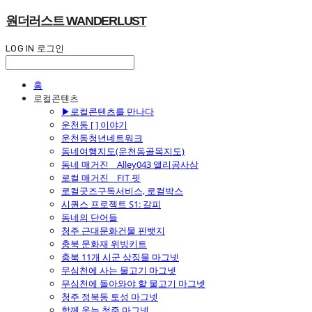
원더러스트 WANDERLUST
LOG IN
로그인
홈
로컬콘텐츠
▶로컬콘텐츠를 만나다
운천동 [ ] 이야기
운천동청년네트워크
동네여행지도(운천동골목지도)
동네 매거진 _ Alley043 앨리공사삼
로컬 매거진 _ FIT 핏
로컬굿즈구독서비스, 로컬박스
시퀀스 프로젝트 S1: 갈피
동네의 단어들
청주 근대문화건물 핀뱃지
충북 문화재 위빙키트
충북 11개 시군 상징물 마그넷
무심천에 사는 물고기 마그넷
무심천에 돌아와야 할 물고기 마그넷
청주 정북동 토성 마그넷
함께 웃는 청주 마그넷