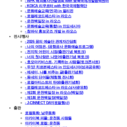
- WFK 해외봉사단설명회 with 충북국제개발협력센터
- KOICA 리쿠르터 with 한국국제협력단
- 문화예술교육(연극) in 필리핀
- 로컬레코드페스타 in 라오스
- 운천백일장 in 라오스
- 문화예술교육(통합) in 인도네시아
- 참파삭 홍보굿즈 개발 in 라오스
전시/행사
- 2026 꿈의 예술단 관계자간담회
- 나의 여정은, (공항공사 문화예술프로그램)
- 전지적 어린이 시점(출판기념 북토크)
- 너의 첫사랑은 나였어(출판기념 북토크)
- 호모아키비스트, 기록하는 사람들(토크콘서트)
- 두잇! 치르본페스타 in 인도네시아(성과공유회)
- 에세이, 나를 비추는 글(출판기념회)
- 동네의 단어들(체험형 전시회)
- 로컬아티스트의 탄생(출판기념회)
- 로컬레코드페스타 in 라오스(사생대회)
- 제2회 운천백일장 in 라오스(백일장)
- 제1회 운천백일장(백일장)
- J-CINNECT DAY(로컬행사)
출판
로컬동화: 남주동화
아카이북 피플: 운천동 사람들
아카이북 로컬: 운천동