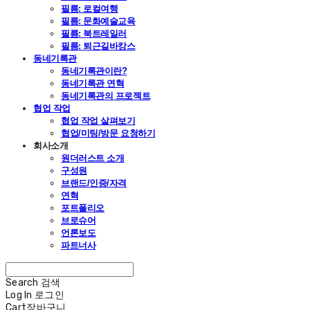
필름: 로컬여행
필름: 문화예술교육
필름: 북트레일러
필름: 퇴근길바캉스
동네기록관
동네기록관이란?
동네기록관 연혁
동네기록관의 프로젝트
협업 작업
협업 작업 살펴보기
협업/미팅/방문 요청하기
회사소개
원더러스트 소개
구성원
브랜드/인증/자격
연혁
포트폴리오
브로슈어
언론보도
파트너사
Search
검색
Log In
로그인
Cart
장바구니