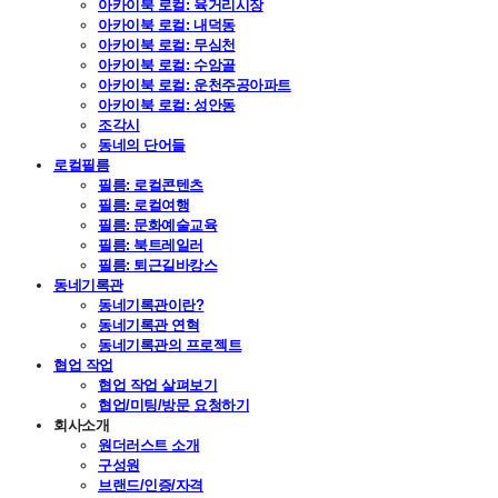
아카이북 로컬: 육거리시장
아카이북 로컬: 내덕동
아카이북 로컬: 무심천
아카이북 로컬: 수암골
아카이북 로컬: 운천주공아파트
아카이북 로컬: 성안동
조각시
동네의 단어들
로컬필름
필름: 로컬콘텐츠
필름: 로컬여행
필름: 문화예술교육
필름: 북트레일러
필름: 퇴근길바캉스
동네기록관
동네기록관이란?
동네기록관 연혁
동네기록관의 프로젝트
협업 작업
협업 작업 살펴보기
협업/미팅/방문 요청하기
회사소개
원더러스트 소개
구성원
브랜드/인증/자격