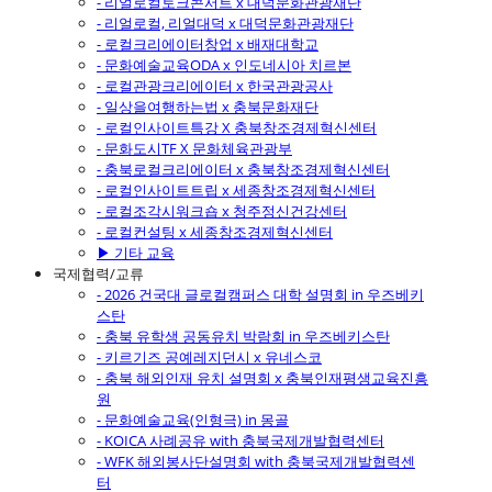
- 리얼로컬토크콘서트 x 대덕문화관광재단
- 리얼로컬, 리얼대덕 x 대덕문화관광재단
- 로컬크리에이터창업 x 배재대학교
- 문화예술교육ODA x 인도네시아 치르본
- 로컬관광크리에이터 x 한국관광공사
- 일상을여행하는법 x 충북문화재단
- 로컬인사이트특강 X 충북창조경제혁신센터
- 문화도시TF X 문화체육관광부
- 충북로컬크리에이터 x 충북창조경제혁신센터
- 로컬인사이트트립 x 세종창조경제혁신센터
- 로컬조각시워크숍 x 청주정신건강센터
- 로컬컨설팅 x 세종창조경제혁신센터
▶ 기타 교육
국제협력/교류
- 2026 건국대 글로컬캠퍼스 대학 설명회 in 우즈베키
스탄
- 충북 유학생 공동유치 박람회 in 우즈베키스탄
- 키르기즈 공예레지던시 x 유네스코
- 충북 해외인재 유치 설명회 x 충북인재평생교육진흥
원
- 문화예술교육(인형극) in 몽골
- KOICA 사례공유 with 충북국제개발협력센터
- WFK 해외봉사단설명회 with 충북국제개발협력센
터