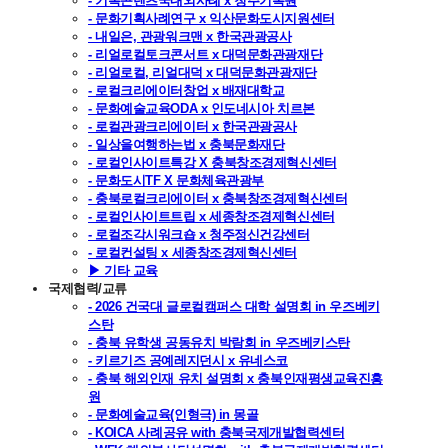
- 기록콘텐츠국내외사례 x 청주기록원
- 문화기획사례연구 x 익산문화도시지원센터
- 내일은, 관광워크맨 x 한국관광공사
- 리얼로컬토크콘서트 x 대덕문화관광재단
- 리얼로컬, 리얼대덕 x 대덕문화관광재단
- 로컬크리에이터창업 x 배재대학교
- 문화예술교육ODA x 인도네시아 치르본
- 로컬관광크리에이터 x 한국관광공사
- 일상을여행하는법 x 충북문화재단
- 로컬인사이트특강 X 충북창조경제혁신센터
- 문화도시TF X 문화체육관광부
- 충북로컬크리에이터 x 충북창조경제혁신센터
- 로컬인사이트트립 x 세종창조경제혁신센터
- 로컬조각시워크숍 x 청주정신건강센터
- 로컬컨설팅 x 세종창조경제혁신센터
▶ 기타 교육
국제협력/교류
- 2026 건국대 글로컬캠퍼스 대학 설명회 in 우즈베키
스탄
- 충북 유학생 공동유치 박람회 in 우즈베키스탄
- 키르기즈 공예레지던시 x 유네스코
- 충북 해외인재 유치 설명회 x 충북인재평생교육진흥
원
- 문화예술교육(인형극) in 몽골
- KOICA 사례공유 with 충북국제개발협력센터