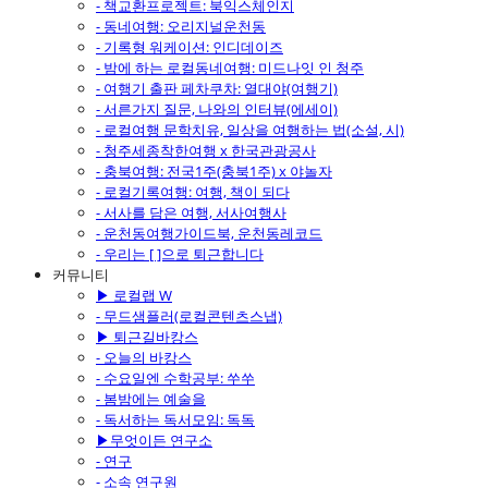
- 책교환프로젝트: 북익스체인지
- 동네여행: 오리지널운천동
- 기록형 워케이션: 인디데이즈
- 밤에 하는 로컬동네여행: 미드나잇 인 청주
- 여행기 출판 페차쿠차: 열대야(여행기)
- 서른가지 질문, 나와의 인터뷰(에세이)
- 로컬여행 문학치유, 일상을 여행하는 법(소설, 시)
- 청주세종착한여행 x 한국관광공사
- 충북여행: 전국1주(충북1주) x 야놀자
- 로컬기록여행: 여행, 책이 되다
- 서사를 담은 여행, 서사여행사
- 운천동여행가이드북, 운천동레코드
- 우리는 [ ]으로 퇴근합니다
커뮤니티
▶ 로컬랩 W
- 무드샘플러(로컬콘텐츠스냅)
▶ 퇴근길바캉스
- 오늘의 바캉스
- 수요일엔 수학공부: 쑤쑤
- 봄밤에는 예술을
- 독서하는 독서모임: 독독
▶무엇이든 연구소
- 연구
- 소속 연구원