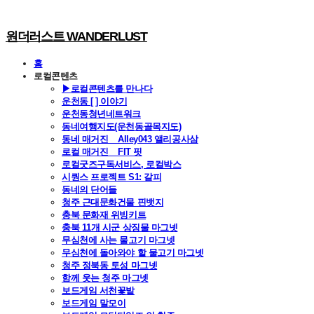
원더러스트 WANDERLUST
홈
로컬콘텐츠
▶로컬콘텐츠를 만나다
운천동 [ ] 이야기
운천동청년네트워크
동네여행지도(운천동골목지도)
동네 매거진 _ Alley043 앨리공사삼
로컬 매거진 _ FIT 핏
로컬굿즈구독서비스, 로컬박스
시퀀스 프로젝트 S1: 갈피
동네의 단어들
청주 근대문화건물 핀뱃지
충북 문화재 위빙키트
충북 11개 시군 상징물 마그넷
무심천에 사는 물고기 마그넷
무심천에 돌아와야 할 물고기 마그넷
청주 정북동 토성 마그넷
함께 웃는 청주 마그넷
보드게임 서천꽃밭
보드게임 말모이