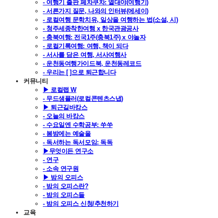
- 여행기 출판 페차쿠차: 열대야(여행기)
- 서른가지 질문, 나와의 인터뷰(에세이)
- 로컬여행 문학치유, 일상을 여행하는 법(소설, 시)
- 청주세종착한여행 x 한국관광공사
- 충북여행: 전국1주(충북1주) x 야놀자
- 로컬기록여행: 여행, 책이 되다
- 서사를 담은 여행, 서사여행사
- 운천동여행가이드북, 운천동레코드
- 우리는 [ ]으로 퇴근합니다
커뮤니티
▶ 로컬랩 W
- 무드샘플러(로컬콘텐츠스냅)
▶ 퇴근길바캉스
- 오늘의 바캉스
- 수요일엔 수학공부: 쑤쑤
- 봄밤에는 예술을
- 독서하는 독서모임: 독독
▶무엇이든 연구소
- 연구
- 소속 연구원
▶ 밤의 오피스
- 밤의 오피스란?
- 밤의 오피스들
- 밤의 오피스 신청/추천하기
교육