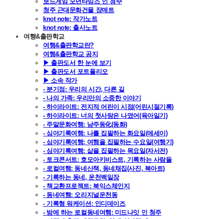
보드게임 모던타임즈 인 청주
청주 근대문화건물 장매트
knot note: 작가노트
knot note: 출사노트
여행&출판학교
여행&출판학교란?
여행&출판학교 공지
▶ 출판도서 한 눈에 보기
▶ 출판도서 포트폴리오
▶ 소속 작가
- 분기점: 우리의 시간, 다른 길
- 나의 가족: 우리만의 소중한 이야기
- 하이라이트: 전지적 어린이 시점(어린시절기록)
- 하이라이트: 너의 첫사랑은 나였어(육아일기)
- 주말문화여행: 남주동化(동화)
- 심야기록여행: 나를 집필하는 화요일(에세이)
- 심야기록여행: 여행을 집필하는 수요일(여행기)
- 심야기록여행: 삶을 집필하는 목요일(자서전)
- 토크콘서트: 호모아키비스트, 기록하는 사람들
- 로컬여행: 동네산책, 동네채집(사진, 북아트)
- 기록하는 동네, 운천백일장
- 책교환프로젝트: 북익스체인지
- 동네여행: 오리지널운천동
- 기록형 워케이션: 인디데이즈
- 밤에 하는 로컬동네여행: 미드나잇 인 청주