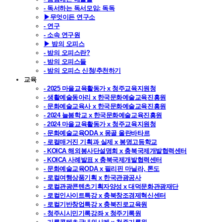
- 독서하는 독서모임: 독독
▶무엇이든 연구소
- 연구
- 소속 연구원
▶ 밤의 오피스
- 밤의 오피스란?
- 밤의 오피스들
- 밤의 오피스 신청/추천하기
교육
- 2025 마을교육활동가 x 청주교육지원청
- 생활예술동아리 x 한국문화예술교육진흥원
- 문화예술교육사 x 한국문화예술교육진흥원
- 2024 늘봄학교 x 한국문화예술교육진흥원
- 2024 마을교육활동가 x 청주교육지원청
- 문화예술교육ODA x 몽골 울란바타르
- 로컬매거진 기획과 실제 x 봉명고등학교
- KOICA 해외봉사단설명회 x 충북국제개발협력센터
- KOICA 사례발표 x 충북국제개발협력센터
- 문화예술교육ODA x 필리핀 마닐라, 톤도
- 로컬여행상품기획 x 한국관광공사
- 로컬관광콘텐츠기획자양성 x 대덕문화관광재단
- 로컬인사이트특강 x 충북창조경제혁신센터
- 로컬기반창업특강 x 충북진로교육원
- 청주시시민기록강좌 x 청주기록원