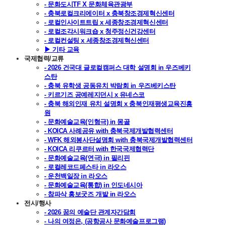
- 문화도시TF X 문화체육관광부
- 충북로컬크리에이터 x 충북창조경제혁신센터
- 로컬인사이트트립 x 세종창조경제혁신센터
- 로컬조각시워크숍 x 청주정신건강센터
- 로컬컨설팅 x 세종창조경제혁신센터
▶ 기타 교육
국제협력/교류
- 2026 건국대 글로컬캠퍼스 대학 설명회 in 우즈베키
스탄
- 충북 유학생 공동유치 박람회 in 우즈베키스탄
- 키르기즈 공예레지던시 x 유네스코
- 충북 해외인재 유치 설명회 x 충북인재평생교육진흥
원
- 문화예술교육(인형극) in 몽골
- KOICA 사례공유 with 충북국제개발협력센터
- WFK 해외봉사단설명회 with 충북국제개발협력센터
- KOICA 리쿠르터 with 한국국제협력단
- 문화예술교육(연극) in 필리핀
- 로컬레코드페스타 in 라오스
- 운천백일장 in 라오스
- 문화예술교육(통합) in 인도네시아
- 참파삭 홍보굿즈 개발 in 라오스
전시/행사
- 2026 꿈의 예술단 관계자간담회
- 나의 여정은, (공항공사 문화예술프로그램)