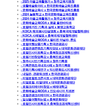
- 2025 마을교육활동가 x 청주교육지원청
- 생활예술동아리 x 한국문화예술교육진흥원
- 문화예술교육사 x 한국문화예술교육진흥원
- 2024 늘봄학교 x 한국문화예술교육진흥원
- 2024 마을교육활동가 x 청주교육지원청
- 문화예술교육ODA x 몽골 울란바타르
- 로컬매거진 기획과 실제 x 봉명고등학교
- KOICA 해외봉사단설명회 x 충북국제개발협력센터
- KOICA 사례발표 x 충북국제개발협력센터
- 문화예술교육ODA x 필리핀 마닐라, 톤도
- 로컬여행상품기획 x 한국관광공사
- 로컬관광콘텐츠기획자양성 x 대덕문화관광재단
- 로컬인사이트특강 x 충북창조경제혁신센터
- 로컬기반창업특강 x 충북진로교육원
- 청주시시민기록강좌 x 청주기록원
- 기록콘텐츠국내외사례 x 청주기록원
- 문화기획사례연구 x 익산문화도시지원센터
- 내일은, 관광워크맨 x 한국관광공사
- 리얼로컬토크콘서트 x 대덕문화관광재단
- 리얼로컬, 리얼대덕 x 대덕문화관광재단
- 로컬크리에이터창업 x 배재대학교
- 문화예술교육ODA x 인도네시아 치르본
- 로컬관광크리에이터 x 한국관광공사
- 일상을여행하는법 x 충북문화재단
- 로컬인사이트특강 X 충북창조경제혁신센터