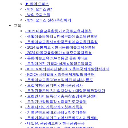
▶ 밤의 오피스
- 밤의 오피스란?
- 밤의 오피스들
- 밤의 오피스 신청/추천하기
교육
- 2025 마을교육활동가 x 청주교육지원청
- 생활예술동아리 x 한국문화예술교육진흥원
- 문화예술교육사 x 한국문화예술교육진흥원
- 2024 늘봄학교 x 한국문화예술교육진흥원
- 2024 마을교육활동가 x 청주교육지원청
- 문화예술교육ODA x 몽골 울란바타르
- 로컬매거진 기획과 실제 x 봉명고등학교
- KOICA 해외봉사단설명회 x 충북국제개발협력센터
- KOICA 사례발표 x 충북국제개발협력센터
- 문화예술교육ODA x 필리핀 마닐라, 톤도
- 로컬여행상품기획 x 한국관광공사
- 로컬관광콘텐츠기획자양성 x 대덕문화관광재단
- 로컬인사이트특강 x 충북창조경제혁신센터
- 로컬기반창업특강 x 충북진로교육원
- 청주시시민기록강좌 x 청주기록원
- 기록콘텐츠국내외사례 x 청주기록원
- 문화기획사례연구 x 익산문화도시지원센터
- 내일은, 관광워크맨 x 한국관광공사