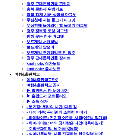
청주 근대문화건물 핀뱃지
충북 문화재 위빙키트
충북 11개 시군 상징물 마그넷
무심천에 사는 물고기 마그넷
무심천에 돌아와야 할 물고기 마그넷
청주 정북동 토성 마그넷
함께 웃는 청주 마그넷
보드게임 서천꽃밭
보드게임 말모이
보드게임 모던타임즈 인 청주
청주 근대문화건물 장매트
knot note: 작가노트
knot note: 출사노트
여행&출판학교
여행&출판학교란?
여행&출판학교 공지
▶ 출판도서 한 눈에 보기
▶ 출판도서 포트폴리오
▶ 소속 작가
- 분기점: 우리의 시간, 다른 길
- 나의 가족: 우리만의 소중한 이야기
- 하이라이트: 전지적 어린이 시점(어린시절기록)
- 하이라이트: 너의 첫사랑은 나였어(육아일기)
- 주말문화여행: 남주동化(동화)
- 심야기록여행: 나를 집필하는 화요일(에세이)