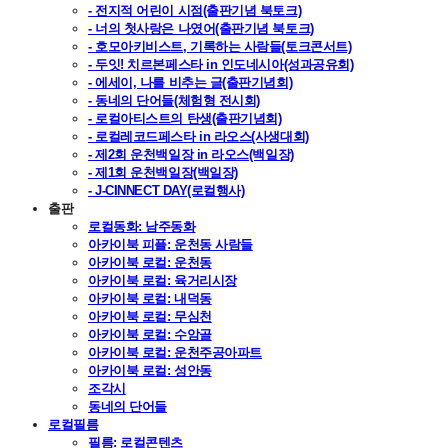
- 전지적 어린이 시점(출판기념 북토크)
- 너의 첫사랑은 나였어(출판기념 북토크)
- 호모아키비스트, 기록하는 사람들(토크콘서트)
- 두잇! 치르본페스타 in 인도네시아(성과공유회)
- 에세이, 나를 비추는 글(출판기념회)
- 동네의 단어들(체험형 전시회)
- 로컬아티스트의 탄생(출판기념회)
- 로컬레코드페스타 in 라오스(사생대회)
- 제2회 운천백일장 in 라오스(백일장)
- 제1회 운천백일장(백일장)
- J-CINNECT DAY(로컬행사)
출판
로컬동화: 남주동화
아카이북 피플: 운천동 사람들
아카이북 로컬: 운천동
아카이북 로컬: 육거리시장
아카이북 로컬: 내덕동
아카이북 로컬: 무심천
아카이북 로컬: 수암골
아카이북 로컬: 운천주공아파트
아카이북 로컬: 성안동
조각시
동네의 단어들
로컬필름
필름: 로컬콘텐츠