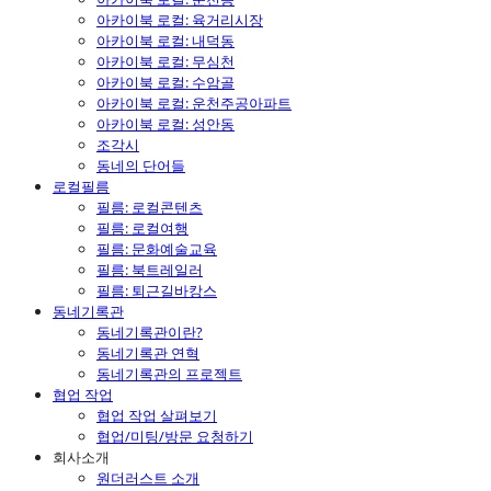
아카이북 로컬: 육거리시장
아카이북 로컬: 내덕동
아카이북 로컬: 무심천
아카이북 로컬: 수암골
아카이북 로컬: 운천주공아파트
아카이북 로컬: 성안동
조각시
동네의 단어들
로컬필름
필름: 로컬콘텐츠
필름: 로컬여행
필름: 문화예술교육
필름: 북트레일러
필름: 퇴근길바캉스
동네기록관
동네기록관이란?
동네기록관 연혁
동네기록관의 프로젝트
협업 작업
협업 작업 살펴보기
협업/미팅/방문 요청하기
회사소개
원더러스트 소개