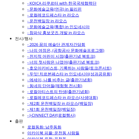
- KOICA 리쿠르터 with 한국국제협력단
- 문화예술교육(연극) in 필리핀
- 로컬레코드페스타 in 라오스
- 운천백일장 in 라오스
- 문화예술교육(통합) in 인도네시아
- 참파삭 홍보굿즈 개발 in 라오스
전시/행사
- 2026 꿈의 예술단 관계자간담회
- 나의 여정은, (공항공사 문화예술프로그램)
- 전지적 어린이 시점(출판기념 북토크)
- 너의 첫사랑은 나였어(출판기념 북토크)
- 호모아키비스트, 기록하는 사람들(토크콘서트)
- 두잇! 치르본페스타 in 인도네시아(성과공유회)
- 에세이, 나를 비추는 글(출판기념회)
- 동네의 단어들(체험형 전시회)
- 로컬아티스트의 탄생(출판기념회)
- 로컬레코드페스타 in 라오스(사생대회)
- 제2회 운천백일장 in 라오스(백일장)
- 제1회 운천백일장(백일장)
- J-CINNECT DAY(로컬행사)
출판
로컬동화: 남주동화
아카이북 피플: 운천동 사람들
아카이북 로컬: 운천동