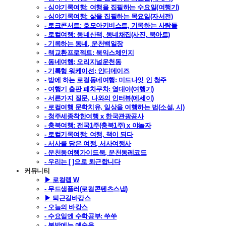
- 심야기록여행: 여행을 집필하는 수요일(여행기)
- 심야기록여행: 삶을 집필하는 목요일(자서전)
- 토크콘서트: 호모아키비스트, 기록하는 사람들
- 로컬여행: 동네산책, 동네채집(사진, 북아트)
- 기록하는 동네, 운천백일장
- 책교환프로젝트: 북익스체인지
- 동네여행: 오리지널운천동
- 기록형 워케이션: 인디데이즈
- 밤에 하는 로컬동네여행: 미드나잇 인 청주
- 여행기 출판 페차쿠차: 열대야(여행기)
- 서른가지 질문, 나와의 인터뷰(에세이)
- 로컬여행 문학치유, 일상을 여행하는 법(소설, 시)
- 청주세종착한여행 x 한국관광공사
- 충북여행: 전국1주(충북1주) x 야놀자
- 로컬기록여행: 여행, 책이 되다
- 서사를 담은 여행, 서사여행사
- 운천동여행가이드북, 운천동레코드
- 우리는 [ ]으로 퇴근합니다
커뮤니티
▶ 로컬랩 W
- 무드샘플러(로컬콘텐츠스냅)
▶ 퇴근길바캉스
- 오늘의 바캉스
- 수요일엔 수학공부: 쑤쑤
- 봄밤에는 예술을