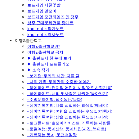
보드게임 서천꽃밭
보드게임 말모이
보드게임 모던타임즈 인 청주
청주 근대문화건물 장매트
knot note: 작가노트
knot note: 출사노트
여행&출판학교
여행&출판학교란?
여행&출판학교 공지
▶ 출판도서 한 눈에 보기
▶ 출판도서 포트폴리오
▶ 소속 작가
- 분기점: 우리의 시간, 다른 길
- 나의 가족: 우리만의 소중한 이야기
- 하이라이트: 전지적 어린이 시점(어린시절기록)
- 하이라이트: 너의 첫사랑은 나였어(육아일기)
- 주말문화여행: 남주동化(동화)
- 심야기록여행: 나를 집필하는 화요일(에세이)
- 심야기록여행: 여행을 집필하는 수요일(여행기)
- 심야기록여행: 삶을 집필하는 목요일(자서전)
- 토크콘서트: 호모아키비스트, 기록하는 사람들
- 로컬여행: 동네산책, 동네채집(사진, 북아트)
- 기록하는 동네, 운천백일장