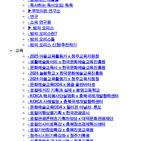
- 독서하는 독서모임: 독독
▶무엇이든 연구소
- 연구
- 소속 연구원
▶ 밤의 오피스
- 밤의 오피스란?
- 밤의 오피스들
- 밤의 오피스 신청/추천하기
교육
- 2025 마을교육활동가 x 청주교육지원청
- 생활예술동아리 x 한국문화예술교육진흥원
- 문화예술교육사 x 한국문화예술교육진흥원
- 2024 늘봄학교 x 한국문화예술교육진흥원
- 2024 마을교육활동가 x 청주교육지원청
- 문화예술교육ODA x 몽골 울란바타르
- 로컬매거진 기획과 실제 x 봉명고등학교
- KOICA 해외봉사단설명회 x 충북국제개발협력센터
- KOICA 사례발표 x 충북국제개발협력센터
- 문화예술교육ODA x 필리핀 마닐라, 톤도
- 로컬여행상품기획 x 한국관광공사
- 로컬관광콘텐츠기획자양성 x 대덕문화관광재단
- 로컬인사이트특강 x 충북창조경제혁신센터
- 로컬기반창업특강 x 충북진로교육원
- 청주시시민기록강좌 x 청주기록원