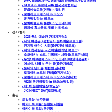
- WFK 해외봉사단설명회 with 충북국제개발협력센터
- KOICA 리쿠르터 with 한국국제협력단
- 문화예술교육(연극) in 필리핀
- 로컬레코드페스타 in 라오스
- 운천백일장 in 라오스
- 문화예술교육(통합) in 인도네시아
- 참파삭 홍보굿즈 개발 in 라오스
전시/행사
- 2026 꿈의 예술단 관계자간담회
- 나의 여정은, (공항공사 문화예술프로그램)
- 전지적 어린이 시점(출판기념 북토크)
- 너의 첫사랑은 나였어(출판기념 북토크)
- 호모아키비스트, 기록하는 사람들(토크콘서트)
- 두잇! 치르본페스타 in 인도네시아(성과공유회)
- 에세이, 나를 비추는 글(출판기념회)
- 동네의 단어들(체험형 전시회)
- 로컬아티스트의 탄생(출판기념회)
- 로컬레코드페스타 in 라오스(사생대회)
- 제2회 운천백일장 in 라오스(백일장)
- 제1회 운천백일장(백일장)
- J-CINNECT DAY(로컬행사)
출판
로컬동화: 남주동화
아카이북 피플: 운천동 사람들
아카이북 로컬: 운천동