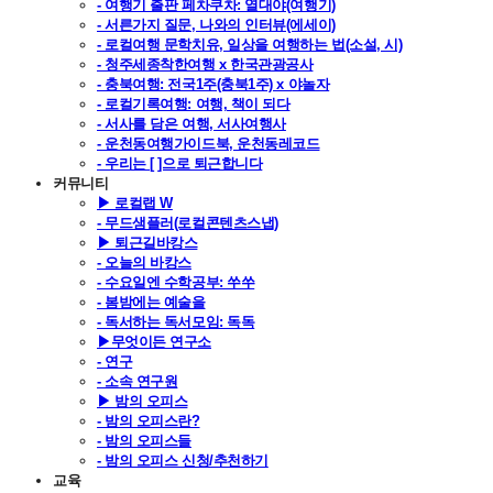
- 여행기 출판 페차쿠차: 열대야(여행기)
- 서른가지 질문, 나와의 인터뷰(에세이)
- 로컬여행 문학치유, 일상을 여행하는 법(소설, 시)
- 청주세종착한여행 x 한국관광공사
- 충북여행: 전국1주(충북1주) x 야놀자
- 로컬기록여행: 여행, 책이 되다
- 서사를 담은 여행, 서사여행사
- 운천동여행가이드북, 운천동레코드
- 우리는 [ ]으로 퇴근합니다
커뮤니티
▶ 로컬랩 W
- 무드샘플러(로컬콘텐츠스냅)
▶ 퇴근길바캉스
- 오늘의 바캉스
- 수요일엔 수학공부: 쑤쑤
- 봄밤에는 예술을
- 독서하는 독서모임: 독독
▶무엇이든 연구소
- 연구
- 소속 연구원
▶ 밤의 오피스
- 밤의 오피스란?
- 밤의 오피스들
- 밤의 오피스 신청/추천하기
교육