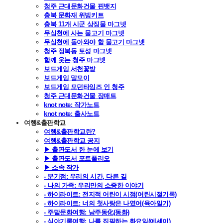
청주 근대문화건물 핀뱃지
충북 문화재 위빙키트
충북 11개 시군 상징물 마그넷
무심천에 사는 물고기 마그넷
무심천에 돌아와야 할 물고기 마그넷
청주 정북동 토성 마그넷
함께 웃는 청주 마그넷
보드게임 서천꽃밭
보드게임 말모이
보드게임 모던타임즈 인 청주
청주 근대문화건물 장매트
knot note: 작가노트
knot note: 출사노트
여행&출판학교
여행&출판학교란?
여행&출판학교 공지
▶ 출판도서 한 눈에 보기
▶ 출판도서 포트폴리오
▶ 소속 작가
- 분기점: 우리의 시간, 다른 길
- 나의 가족: 우리만의 소중한 이야기
- 하이라이트: 전지적 어린이 시점(어린시절기록)
- 하이라이트: 너의 첫사랑은 나였어(육아일기)
- 주말문화여행: 남주동化(동화)
- 심야기록여행: 나를 집필하는 화요일(에세이)