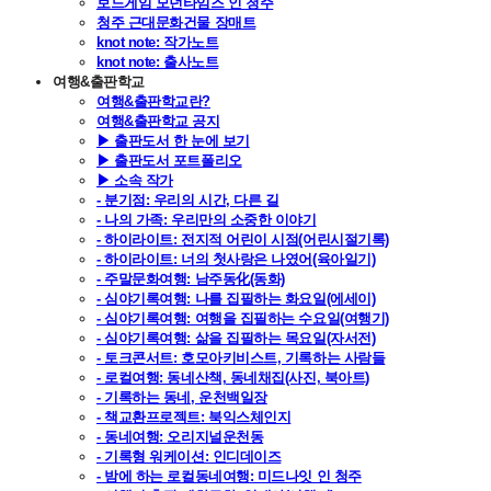
보드게임 모던타임즈 인 청주
청주 근대문화건물 장매트
knot note: 작가노트
knot note: 출사노트
여행&출판학교
여행&출판학교란?
여행&출판학교 공지
▶ 출판도서 한 눈에 보기
▶ 출판도서 포트폴리오
▶ 소속 작가
- 분기점: 우리의 시간, 다른 길
- 나의 가족: 우리만의 소중한 이야기
- 하이라이트: 전지적 어린이 시점(어린시절기록)
- 하이라이트: 너의 첫사랑은 나였어(육아일기)
- 주말문화여행: 남주동化(동화)
- 심야기록여행: 나를 집필하는 화요일(에세이)
- 심야기록여행: 여행을 집필하는 수요일(여행기)
- 심야기록여행: 삶을 집필하는 목요일(자서전)
- 토크콘서트: 호모아키비스트, 기록하는 사람들
- 로컬여행: 동네산책, 동네채집(사진, 북아트)
- 기록하는 동네, 운천백일장
- 책교환프로젝트: 북익스체인지
- 동네여행: 오리지널운천동
- 기록형 워케이션: 인디데이즈
- 밤에 하는 로컬동네여행: 미드나잇 인 청주