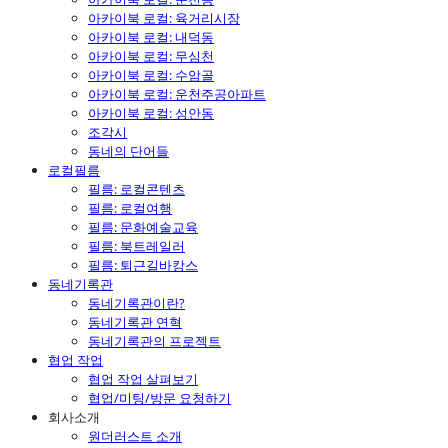
아카이북 로컬: 육거리시장
아카이북 로컬: 내덕동
아카이북 로컬: 무심천
아카이북 로컬: 수암골
아카이북 로컬: 운천주공아파트
아카이북 로컬: 성안동
조각시
동네의 단어들
로컬필름
필름: 로컬콘텐츠
필름: 로컬여행
필름: 문화예술교육
필름: 북트레일러
필름: 퇴근길바캉스
동네기록관
동네기록관이란?
동네기록관 연혁
동네기록관의 프로젝트
협업 작업
협업 작업 살펴보기
협업/미팅/방문 요청하기
회사소개
원더러스트 소개