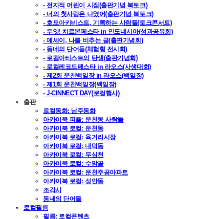
- 전지적 어린이 시점(출판기념 북토크)
- 너의 첫사랑은 나였어(출판기념 북토크)
- 호모아키비스트, 기록하는 사람들(토크콘서트)
- 두잇! 치르본페스타 in 인도네시아(성과공유회)
- 에세이, 나를 비추는 글(출판기념회)
- 동네의 단어들(체험형 전시회)
- 로컬아티스트의 탄생(출판기념회)
- 로컬레코드페스타 in 라오스(사생대회)
- 제2회 운천백일장 in 라오스(백일장)
- 제1회 운천백일장(백일장)
- J-CINNECT DAY(로컬행사)
출판
로컬동화: 남주동화
아카이북 피플: 운천동 사람들
아카이북 로컬: 운천동
아카이북 로컬: 육거리시장
아카이북 로컬: 내덕동
아카이북 로컬: 무심천
아카이북 로컬: 수암골
아카이북 로컬: 운천주공아파트
아카이북 로컬: 성안동
조각시
동네의 단어들
로컬필름
필름: 로컬콘텐츠