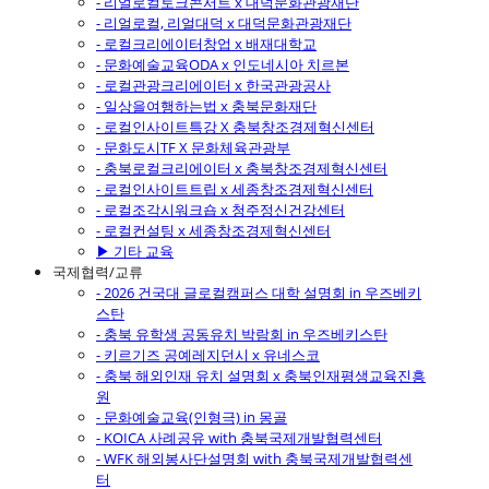
- 리얼로컬토크콘서트 x 대덕문화관광재단
- 리얼로컬, 리얼대덕 x 대덕문화관광재단
- 로컬크리에이터창업 x 배재대학교
- 문화예술교육ODA x 인도네시아 치르본
- 로컬관광크리에이터 x 한국관광공사
- 일상을여행하는법 x 충북문화재단
- 로컬인사이트특강 X 충북창조경제혁신센터
- 문화도시TF X 문화체육관광부
- 충북로컬크리에이터 x 충북창조경제혁신센터
- 로컬인사이트트립 x 세종창조경제혁신센터
- 로컬조각시워크숍 x 청주정신건강센터
- 로컬컨설팅 x 세종창조경제혁신센터
▶ 기타 교육
국제협력/교류
- 2026 건국대 글로컬캠퍼스 대학 설명회 in 우즈베키
스탄
- 충북 유학생 공동유치 박람회 in 우즈베키스탄
- 키르기즈 공예레지던시 x 유네스코
- 충북 해외인재 유치 설명회 x 충북인재평생교육진흥
원
- 문화예술교육(인형극) in 몽골
- KOICA 사례공유 with 충북국제개발협력센터
- WFK 해외봉사단설명회 with 충북국제개발협력센
터