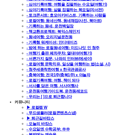
- 심야기록여행: 여행을 집필하는 수요일(여행기)
- 심야기록여행: 삶을 집필하는 목요일(자서전)
- 토크콘서트: 호모아키비스트, 기록하는 사람들
- 로컬여행: 동네산책, 동네채집(사진, 북아트)
- 기록하는 동네, 운천백일장
- 책교환프로젝트: 북익스체인지
- 동네여행: 오리지널운천동
- 기록형 워케이션: 인디데이즈
- 밤에 하는 로컬동네여행: 미드나잇 인 청주
- 여행기 출판 페차쿠차: 열대야(여행기)
- 서른가지 질문, 나와의 인터뷰(에세이)
- 로컬여행 문학치유, 일상을 여행하는 법(소설, 시)
- 청주세종착한여행 x 한국관광공사
- 충북여행: 전국1주(충북1주) x 야놀자
- 로컬기록여행: 여행, 책이 되다
- 서사를 담은 여행, 서사여행사
- 운천동여행가이드북, 운천동레코드
- 우리는 [ ]으로 퇴근합니다
커뮤니티
▶ 로컬랩 W
- 무드샘플러(로컬콘텐츠스냅)
▶ 퇴근길바캉스
- 오늘의 바캉스
- 수요일엔 수학공부: 쑤쑤
- 봄밤에는 예술을