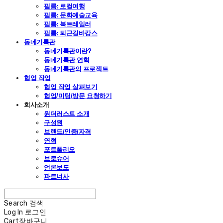
필름: 로컬여행
필름: 문화예술교육
필름: 북트레일러
필름: 퇴근길바캉스
동네기록관
동네기록관이란?
동네기록관 연혁
동네기록관의 프로젝트
협업 작업
협업 작업 살펴보기
협업/미팅/방문 요청하기
회사소개
원더러스트 소개
구성원
브랜드/인증/자격
연혁
포트폴리오
브로슈어
언론보도
파트너사
Search
검색
Log In
로그인
Cart
장바구니