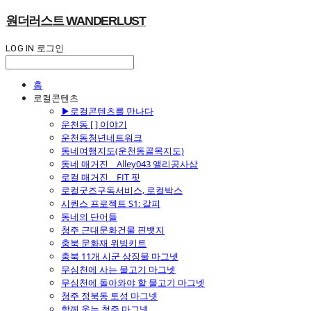
원더러스트 WANDERLUST
LOG IN
로그인
홈
로컬콘텐츠
▶로컬콘텐츠를 만나다
운천동 [ ] 이야기
운천동청년네트워크
동네여행지도(운천동골목지도)
동네 매거진 _ Alley043 앨리공사삼
로컬 매거진 _ FIT 핏
로컬굿즈구독서비스, 로컬박스
시퀀스 프로젝트 S1: 갈피
동네의 단어들
청주 근대문화건물 핀뱃지
충북 문화재 위빙키트
충북 11개 시군 상징물 마그넷
무심천에 사는 물고기 마그넷
무심천에 돌아와야 할 물고기 마그넷
청주 정북동 토성 마그넷
함께 웃는 청주 마그넷