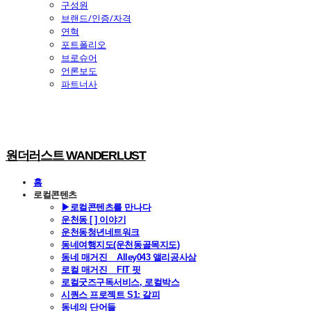
구성원
브랜드/인증/자격
연혁
포트폴리오
브로슈어
언론보도
파트너사
원더러스트 WANDERLUST
홈
로컬콘텐츠
▶로컬콘텐츠를 만나다
운천동 [ ] 이야기
운천동청년네트워크
동네여행지도(운천동골목지도)
동네 매거진 _ Alley043 앨리공사삼
로컬 매거진 _ FIT 핏
로컬굿즈구독서비스, 로컬박스
시퀀스 프로젝트 S1: 갈피
동네의 단어들