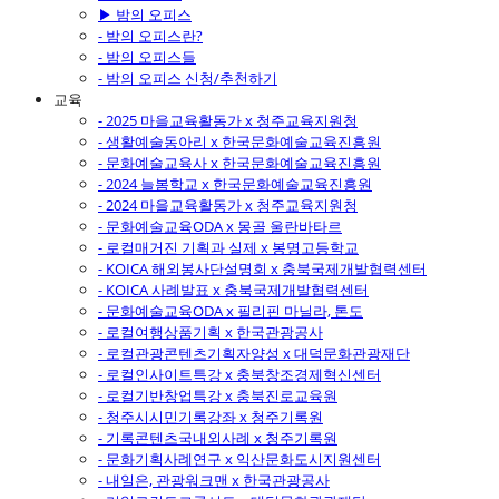
▶ 밤의 오피스
- 밤의 오피스란?
- 밤의 오피스들
- 밤의 오피스 신청/추천하기
교육
- 2025 마을교육활동가 x 청주교육지원청
- 생활예술동아리 x 한국문화예술교육진흥원
- 문화예술교육사 x 한국문화예술교육진흥원
- 2024 늘봄학교 x 한국문화예술교육진흥원
- 2024 마을교육활동가 x 청주교육지원청
- 문화예술교육ODA x 몽골 울란바타르
- 로컬매거진 기획과 실제 x 봉명고등학교
- KOICA 해외봉사단설명회 x 충북국제개발협력센터
- KOICA 사례발표 x 충북국제개발협력센터
- 문화예술교육ODA x 필리핀 마닐라, 톤도
- 로컬여행상품기획 x 한국관광공사
- 로컬관광콘텐츠기획자양성 x 대덕문화관광재단
- 로컬인사이트특강 x 충북창조경제혁신센터
- 로컬기반창업특강 x 충북진로교육원
- 청주시시민기록강좌 x 청주기록원
- 기록콘텐츠국내외사례 x 청주기록원
- 문화기획사례연구 x 익산문화도시지원센터
- 내일은, 관광워크맨 x 한국관광공사