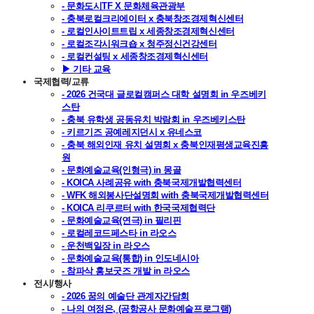
- 문화도시TF X 문화체육관광부
- 충북로컬크리에이터 x 충북창조경제혁신센터
- 로컬인사이트트립 x 세종창조경제혁신센터
- 로컬조각시워크숍 x 청주정신건강센터
- 로컬컨설팅 x 세종창조경제혁신센터
▶ 기타 교육
국제협력/교류
- 2026 건국대 글로컬캠퍼스 대학 설명회 in 우즈베키
스탄
- 충북 유학생 공동유치 박람회 in 우즈베키스탄
- 키르기즈 공예레지던시 x 유네스코
- 충북 해외인재 유치 설명회 x 충북인재평생교육진흥
원
- 문화예술교육(인형극) in 몽골
- KOICA 사례공유 with 충북국제개발협력센터
- WFK 해외봉사단설명회 with 충북국제개발협력센터
- KOICA 리쿠르터 with 한국국제협력단
- 문화예술교육(연극) in 필리핀
- 로컬레코드페스타 in 라오스
- 운천백일장 in 라오스
- 문화예술교육(통합) in 인도네시아
- 참파삭 홍보굿즈 개발 in 라오스
전시/행사
- 2026 꿈의 예술단 관계자간담회
- 나의 여정은, (공항공사 문화예술프로그램)