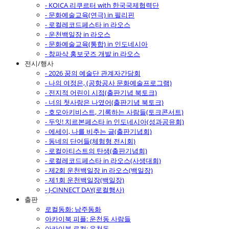
- KOICA 리쿠르터 with 한국국제협력단
- 문화예술교육(연극) in 필리핀
- 로컬레코드페스타 in 라오스
- 운천백일장 in 라오스
- 문화예술교육(통합) in 인도네시아
- 참파삭 홍보굿즈 개발 in 라오스
전시/행사
- 2026 꿈의 예술단 관계자간담회
- 나의 여정은, (공항공사 문화예술프로그램)
- 전지적 어린이 시점(출판기념 북토크)
- 너의 첫사랑은 나였어(출판기념 북토크)
- 호모아키비스트, 기록하는 사람들(토크콘서트)
- 두잇! 치르본페스타 in 인도네시아(성과공유회)
- 에세이, 나를 비추는 글(출판기념회)
- 동네의 단어들(체험형 전시회)
- 로컬아티스트의 탄생(출판기념회)
- 로컬레코드페스타 in 라오스(사생대회)
- 제2회 운천백일장 in 라오스(백일장)
- 제1회 운천백일장(백일장)
- J-CINNECT DAY(로컬행사)
출판
로컬동화: 남주동화
아카이북 피플: 운천동 사람들
아카이북 로컬: 운천동