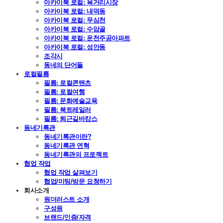
아카이북 로컬: 육거리시장
아카이북 로컬: 내덕동
아카이북 로컬: 무심천
아카이북 로컬: 수암골
아카이북 로컬: 운천주공아파트
아카이북 로컬: 성안동
조각시
동네의 단어들
로컬필름
필름: 로컬콘텐츠
필름: 로컬여행
필름: 문화예술교육
필름: 북트레일러
필름: 퇴근길바캉스
동네기록관
동네기록관이란?
동네기록관 연혁
동네기록관의 프로젝트
협업 작업
협업 작업 살펴보기
협업/미팅/방문 요청하기
회사소개
원더러스트 소개
구성원
브랜드/인증/자격