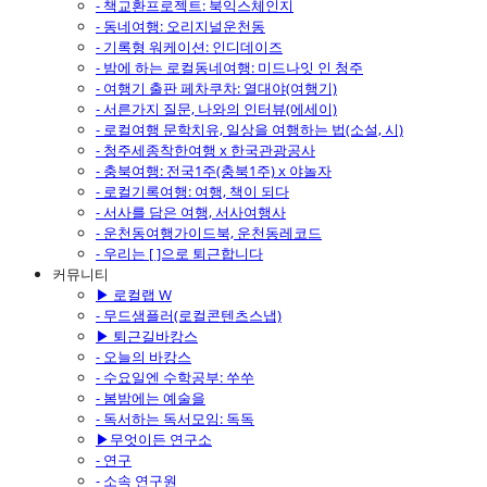
- 책교환프로젝트: 북익스체인지
- 동네여행: 오리지널운천동
- 기록형 워케이션: 인디데이즈
- 밤에 하는 로컬동네여행: 미드나잇 인 청주
- 여행기 출판 페차쿠차: 열대야(여행기)
- 서른가지 질문, 나와의 인터뷰(에세이)
- 로컬여행 문학치유, 일상을 여행하는 법(소설, 시)
- 청주세종착한여행 x 한국관광공사
- 충북여행: 전국1주(충북1주) x 야놀자
- 로컬기록여행: 여행, 책이 되다
- 서사를 담은 여행, 서사여행사
- 운천동여행가이드북, 운천동레코드
- 우리는 [ ]으로 퇴근합니다
커뮤니티
▶ 로컬랩 W
- 무드샘플러(로컬콘텐츠스냅)
▶ 퇴근길바캉스
- 오늘의 바캉스
- 수요일엔 수학공부: 쑤쑤
- 봄밤에는 예술을
- 독서하는 독서모임: 독독
▶무엇이든 연구소
- 연구
- 소속 연구원