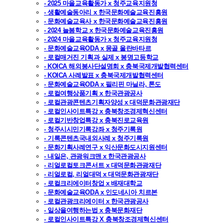
- 2025 마을교육활동가 x 청주교육지원청
- 생활예술동아리 x 한국문화예술교육진흥원
- 문화예술교육사 x 한국문화예술교육진흥원
- 2024 늘봄학교 x 한국문화예술교육진흥원
- 2024 마을교육활동가 x 청주교육지원청
- 문화예술교육ODA x 몽골 울란바타르
- 로컬매거진 기획과 실제 x 봉명고등학교
- KOICA 해외봉사단설명회 x 충북국제개발협력센터
- KOICA 사례발표 x 충북국제개발협력센터
- 문화예술교육ODA x 필리핀 마닐라, 톤도
- 로컬여행상품기획 x 한국관광공사
- 로컬관광콘텐츠기획자양성 x 대덕문화관광재단
- 로컬인사이트특강 x 충북창조경제혁신센터
- 로컬기반창업특강 x 충북진로교육원
- 청주시시민기록강좌 x 청주기록원
- 기록콘텐츠국내외사례 x 청주기록원
- 문화기획사례연구 x 익산문화도시지원센터
- 내일은, 관광워크맨 x 한국관광공사
- 리얼로컬토크콘서트 x 대덕문화관광재단
- 리얼로컬, 리얼대덕 x 대덕문화관광재단
- 로컬크리에이터창업 x 배재대학교
- 문화예술교육ODA x 인도네시아 치르본
- 로컬관광크리에이터 x 한국관광공사
- 일상을여행하는법 x 충북문화재단
- 로컬인사이트특강 X 충북창조경제혁신센터