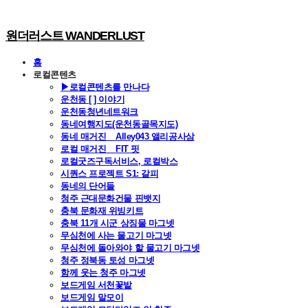
원더러스트 WANDERLUST
홈
로컬콘텐츠
▶로컬콘텐츠를 만나다
운천동 [ ] 이야기
운천동청년네트워크
동네여행지도(운천동골목지도)
동네 매거진 _ Alley043 앨리공사삼
로컬 매거진 _ FIT 핏
로컬굿즈구독서비스, 로컬박스
시퀀스 프로젝트 S1: 갈피
동네의 단어들
청주 근대문화건물 핀뱃지
충북 문화재 위빙키트
충북 11개 시군 상징물 마그넷
무심천에 사는 물고기 마그넷
무심천에 돌아와야 할 물고기 마그넷
청주 정북동 토성 마그넷
함께 웃는 청주 마그넷
보드게임 서천꽃밭
보드게임 말모이