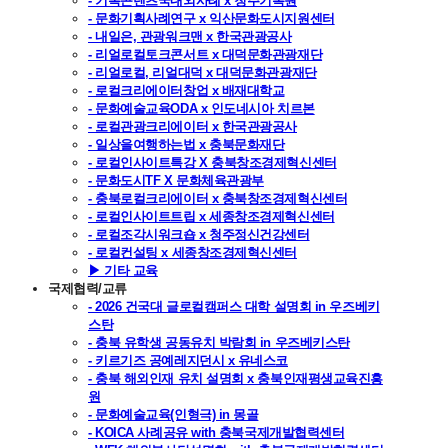
- 기록콘텐츠국내외사례 x 청주기록원
- 문화기획사례연구 x 익산문화도시지원센터
- 내일은, 관광워크맨 x 한국관광공사
- 리얼로컬토크콘서트 x 대덕문화관광재단
- 리얼로컬, 리얼대덕 x 대덕문화관광재단
- 로컬크리에이터창업 x 배재대학교
- 문화예술교육ODA x 인도네시아 치르본
- 로컬관광크리에이터 x 한국관광공사
- 일상을여행하는법 x 충북문화재단
- 로컬인사이트특강 X 충북창조경제혁신센터
- 문화도시TF X 문화체육관광부
- 충북로컬크리에이터 x 충북창조경제혁신센터
- 로컬인사이트트립 x 세종창조경제혁신센터
- 로컬조각시워크숍 x 청주정신건강센터
- 로컬컨설팅 x 세종창조경제혁신센터
▶ 기타 교육
국제협력/교류
- 2026 건국대 글로컬캠퍼스 대학 설명회 in 우즈베키
스탄
- 충북 유학생 공동유치 박람회 in 우즈베키스탄
- 키르기즈 공예레지던시 x 유네스코
- 충북 해외인재 유치 설명회 x 충북인재평생교육진흥
원
- 문화예술교육(인형극) in 몽골
- KOICA 사례공유 with 충북국제개발협력센터