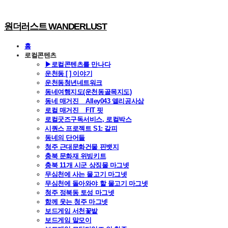
원더러스트 WANDERLUST
홈
로컬콘텐츠
▶로컬콘텐츠를 만나다
운천동 [ ] 이야기
운천동청년네트워크
동네여행지도(운천동골목지도)
동네 매거진 _ Alley043 앨리공사삼
로컬 매거진 _ FIT 핏
로컬굿즈구독서비스, 로컬박스
시퀀스 프로젝트 S1: 갈피
동네의 단어들
청주 근대문화건물 핀뱃지
충북 문화재 위빙키트
충북 11개 시군 상징물 마그넷
무심천에 사는 물고기 마그넷
무심천에 돌아와야 할 물고기 마그넷
청주 정북동 토성 마그넷
함께 웃는 청주 마그넷
보드게임 서천꽃밭
보드게임 말모이