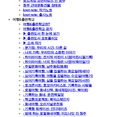
보드게임 모던타임즈 인 청주
청주 근대문화건물 장매트
knot note: 작가노트
knot note: 출사노트
여행&출판학교
여행&출판학교란?
여행&출판학교 공지
▶ 출판도서 한 눈에 보기
▶ 출판도서 포트폴리오
▶ 소속 작가
- 분기점: 우리의 시간, 다른 길
- 나의 가족: 우리만의 소중한 이야기
- 하이라이트: 전지적 어린이 시점(어린시절기록)
- 하이라이트: 너의 첫사랑은 나였어(육아일기)
- 주말문화여행: 남주동化(동화)
- 심야기록여행: 나를 집필하는 화요일(에세이)
- 심야기록여행: 여행을 집필하는 수요일(여행기)
- 심야기록여행: 삶을 집필하는 목요일(자서전)
- 토크콘서트: 호모아키비스트, 기록하는 사람들
- 로컬여행: 동네산책, 동네채집(사진, 북아트)
- 기록하는 동네, 운천백일장
- 책교환프로젝트: 북익스체인지
- 동네여행: 오리지널운천동
- 기록형 워케이션: 인디데이즈
- 밤에 하는 로컬동네여행: 미드나잇 인 청주