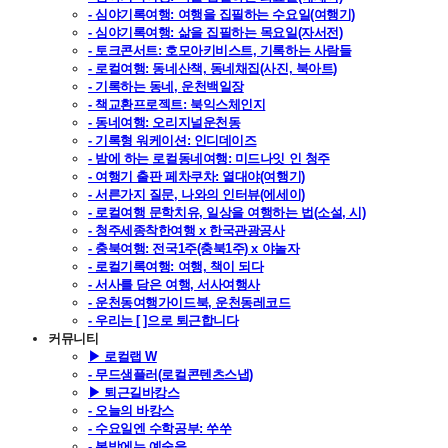
- 심야기록여행: 여행을 집필하는 수요일(여행기)
- 심야기록여행: 삶을 집필하는 목요일(자서전)
- 토크콘서트: 호모아키비스트, 기록하는 사람들
- 로컬여행: 동네산책, 동네채집(사진, 북아트)
- 기록하는 동네, 운천백일장
- 책교환프로젝트: 북익스체인지
- 동네여행: 오리지널운천동
- 기록형 워케이션: 인디데이즈
- 밤에 하는 로컬동네여행: 미드나잇 인 청주
- 여행기 출판 페차쿠차: 열대야(여행기)
- 서른가지 질문, 나와의 인터뷰(에세이)
- 로컬여행 문학치유, 일상을 여행하는 법(소설, 시)
- 청주세종착한여행 x 한국관광공사
- 충북여행: 전국1주(충북1주) x 야놀자
- 로컬기록여행: 여행, 책이 되다
- 서사를 담은 여행, 서사여행사
- 운천동여행가이드북, 운천동레코드
- 우리는 [ ]으로 퇴근합니다
커뮤니티
▶ 로컬랩 W
- 무드샘플러(로컬콘텐츠스냅)
▶ 퇴근길바캉스
- 오늘의 바캉스
- 수요일엔 수학공부: 쑤쑤
- 봄밤에는 예술을