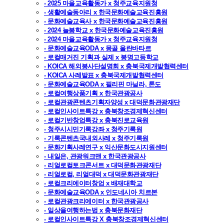
- 2025 마을교육활동가 x 청주교육지원청
- 생활예술동아리 x 한국문화예술교육진흥원
- 문화예술교육사 x 한국문화예술교육진흥원
- 2024 늘봄학교 x 한국문화예술교육진흥원
- 2024 마을교육활동가 x 청주교육지원청
- 문화예술교육ODA x 몽골 울란바타르
- 로컬매거진 기획과 실제 x 봉명고등학교
- KOICA 해외봉사단설명회 x 충북국제개발협력센터
- KOICA 사례발표 x 충북국제개발협력센터
- 문화예술교육ODA x 필리핀 마닐라, 톤도
- 로컬여행상품기획 x 한국관광공사
- 로컬관광콘텐츠기획자양성 x 대덕문화관광재단
- 로컬인사이트특강 x 충북창조경제혁신센터
- 로컬기반창업특강 x 충북진로교육원
- 청주시시민기록강좌 x 청주기록원
- 기록콘텐츠국내외사례 x 청주기록원
- 문화기획사례연구 x 익산문화도시지원센터
- 내일은, 관광워크맨 x 한국관광공사
- 리얼로컬토크콘서트 x 대덕문화관광재단
- 리얼로컬, 리얼대덕 x 대덕문화관광재단
- 로컬크리에이터창업 x 배재대학교
- 문화예술교육ODA x 인도네시아 치르본
- 로컬관광크리에이터 x 한국관광공사
- 일상을여행하는법 x 충북문화재단
- 로컬인사이트특강 X 충북창조경제혁신센터