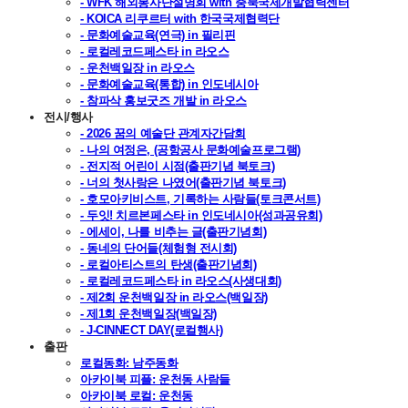
- WFK 해외봉사단설명회 with 충북국제개발협력센터
- KOICA 리쿠르터 with 한국국제협력단
- 문화예술교육(연극) in 필리핀
- 로컬레코드페스타 in 라오스
- 운천백일장 in 라오스
- 문화예술교육(통합) in 인도네시아
- 참파삭 홍보굿즈 개발 in 라오스
전시/행사
- 2026 꿈의 예술단 관계자간담회
- 나의 여정은, (공항공사 문화예술프로그램)
- 전지적 어린이 시점(출판기념 북토크)
- 너의 첫사랑은 나였어(출판기념 북토크)
- 호모아키비스트, 기록하는 사람들(토크콘서트)
- 두잇! 치르본페스타 in 인도네시아(성과공유회)
- 에세이, 나를 비추는 글(출판기념회)
- 동네의 단어들(체험형 전시회)
- 로컬아티스트의 탄생(출판기념회)
- 로컬레코드페스타 in 라오스(사생대회)
- 제2회 운천백일장 in 라오스(백일장)
- 제1회 운천백일장(백일장)
- J-CINNECT DAY(로컬행사)
출판
로컬동화: 남주동화
아카이북 피플: 운천동 사람들
아카이북 로컬: 운천동