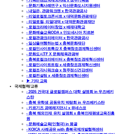
- 기록콘텐츠국내외사례 x 청주기록원
- 문화기획사례연구 x 익산문화도시지원센터
- 내일은, 관광워크맨 x 한국관광공사
- 리얼로컬토크콘서트 x 대덕문화관광재단
- 리얼로컬, 리얼대덕 x 대덕문화관광재단
- 로컬크리에이터창업 x 배재대학교
- 문화예술교육ODA x 인도네시아 치르본
- 로컬관광크리에이터 x 한국관광공사
- 일상을여행하는법 x 충북문화재단
- 로컬인사이트특강 X 충북창조경제혁신센터
- 문화도시TF X 문화체육관광부
- 충북로컬크리에이터 x 충북창조경제혁신센터
- 로컬인사이트트립 x 세종창조경제혁신센터
- 로컬조각시워크숍 x 청주정신건강센터
- 로컬컨설팅 x 세종창조경제혁신센터
▶ 기타 교육
국제협력/교류
- 2026 건국대 글로컬캠퍼스 대학 설명회 in 우즈베키
스탄
- 충북 유학생 공동유치 박람회 in 우즈베키스탄
- 키르기즈 공예레지던시 x 유네스코
- 충북 해외인재 유치 설명회 x 충북인재평생교육진흥
원
- 문화예술교육(인형극) in 몽골
- KOICA 사례공유 with 충북국제개발협력센터