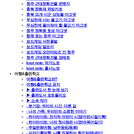
청주 근대문화건물 핀뱃지
충북 문화재 위빙키트
충북 11개 시군 상징물 마그넷
무심천에 사는 물고기 마그넷
무심천에 돌아와야 할 물고기 마그넷
청주 정북동 토성 마그넷
함께 웃는 청주 마그넷
보드게임 서천꽃밭
보드게임 말모이
보드게임 모던타임즈 인 청주
청주 근대문화건물 장매트
knot note: 작가노트
knot note: 출사노트
여행&출판학교
여행&출판학교란?
여행&출판학교 공지
▶ 출판도서 한 눈에 보기
▶ 출판도서 포트폴리오
▶ 소속 작가
- 분기점: 우리의 시간, 다른 길
- 나의 가족: 우리만의 소중한 이야기
- 하이라이트: 전지적 어린이 시점(어린시절기록)
- 하이라이트: 너의 첫사랑은 나였어(육아일기)
- 주말문화여행: 남주동化(동화)
- 심야기록여행: 나를 집필하는 화요일(에세이)