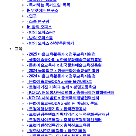
- 독서하는 독서모임: 독독
▶무엇이든 연구소
- 연구
- 소속 연구원
▶ 밤의 오피스
- 밤의 오피스란?
- 밤의 오피스들
- 밤의 오피스 신청/추천하기
교육
- 2025 마을교육활동가 x 청주교육지원청
- 생활예술동아리 x 한국문화예술교육진흥원
- 문화예술교육사 x 한국문화예술교육진흥원
- 2024 늘봄학교 x 한국문화예술교육진흥원
- 2024 마을교육활동가 x 청주교육지원청
- 문화예술교육ODA x 몽골 울란바타르
- 로컬매거진 기획과 실제 x 봉명고등학교
- KOICA 해외봉사단설명회 x 충북국제개발협력센터
- KOICA 사례발표 x 충북국제개발협력센터
- 문화예술교육ODA x 필리핀 마닐라, 톤도
- 로컬여행상품기획 x 한국관광공사
- 로컬관광콘텐츠기획자양성 x 대덕문화관광재단
- 로컬인사이트특강 x 충북창조경제혁신센터
- 로컬기반창업특강 x 충북진로교육원
- 청주시시민기록강좌 x 청주기록원