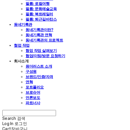
필름: 로컬여행
필름: 문화예술교육
필름: 북트레일러
필름: 퇴근길바캉스
동네기록관
동네기록관이란?
동네기록관 연혁
동네기록관의 프로젝트
협업 작업
협업 작업 살펴보기
협업/미팅/방문 요청하기
회사소개
원더러스트 소개
구성원
브랜드/인증/자격
연혁
포트폴리오
브로슈어
언론보도
파트너사
Search
검색
Log In
로그인
Cart
장바구니