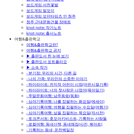
보드게임 서천꽃밭
보드게임 말모이
보드게임 모던타임즈 인 청주
청주 근대문화건물 장매트
knot note: 작가노트
knot note: 출사노트
여행&출판학교
여행&출판학교란?
여행&출판학교 공지
▶ 출판도서 한 눈에 보기
▶ 출판도서 포트폴리오
▶ 소속 작가
- 분기점: 우리의 시간, 다른 길
- 나의 가족: 우리만의 소중한 이야기
- 하이라이트: 전지적 어린이 시점(어린시절기록)
- 하이라이트: 너의 첫사랑은 나였어(육아일기)
- 주말문화여행: 남주동化(동화)
- 심야기록여행: 나를 집필하는 화요일(에세이)
- 심야기록여행: 여행을 집필하는 수요일(여행기)
- 심야기록여행: 삶을 집필하는 목요일(자서전)
- 토크콘서트: 호모아키비스트, 기록하는 사람들
- 로컬여행: 동네산책, 동네채집(사진, 북아트)
- 기록하는 동네, 운천백일장