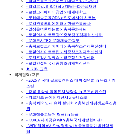
- 리얼로컬토크콘서트 x 대덕문화관광재단
- 리얼로컬, 리얼대덕 x 대덕문화관광재단
- 로컬크리에이터창업 x 배재대학교
- 문화예술교육ODA x 인도네시아 치르본
- 로컬관광크리에이터 x 한국관광공사
- 일상을여행하는법 x 충북문화재단
- 로컬인사이트특강 X 충북창조경제혁신센터
- 문화도시TF X 문화체육관광부
- 충북로컬크리에이터 x 충북창조경제혁신센터
- 로컬인사이트트립 x 세종창조경제혁신센터
- 로컬조각시워크숍 x 청주정신건강센터
- 로컬컨설팅 x 세종창조경제혁신센터
▶ 기타 교육
국제협력/교류
- 2026 건국대 글로컬캠퍼스 대학 설명회 in 우즈베키
스탄
- 충북 유학생 공동유치 박람회 in 우즈베키스탄
- 키르기즈 공예레지던시 x 유네스코
- 충북 해외인재 유치 설명회 x 충북인재평생교육진흥
원
- 문화예술교육(인형극) in 몽골
- KOICA 사례공유 with 충북국제개발협력센터
- WFK 해외봉사단설명회 with 충북국제개발협력센
터