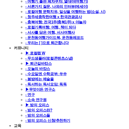
- 여행기 출판 페차쿠차: 열대야(여행기)
- 서른가지 질문, 나와의 인터뷰(에세이)
- 로컬여행 문학치유, 일상을 여행하는 법(소설, 시)
- 청주세종착한여행 x 한국관광공사
- 충북여행: 전국1주(충북1주) x 야놀자
- 로컬기록여행: 여행, 책이 되다
- 서사를 담은 여행, 서사여행사
- 운천동여행가이드북, 운천동레코드
- 우리는 [ ]으로 퇴근합니다
커뮤니티
▶ 로컬랩 W
- 무드샘플러(로컬콘텐츠스냅)
▶ 퇴근길바캉스
- 오늘의 바캉스
- 수요일엔 수학공부: 쑤쑤
- 봄밤에는 예술을
- 독서하는 독서모임: 독독
▶무엇이든 연구소
- 연구
- 소속 연구원
▶ 밤의 오피스
- 밤의 오피스란?
- 밤의 오피스들
- 밤의 오피스 신청/추천하기
교육