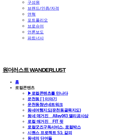
구성원
브랜드/인증/자격
연혁
포트폴리오
브로슈어
언론보도
파트너사
원더러스트 WANDERLUST
홈
로컬콘텐츠
▶로컬콘텐츠를 만나다
운천동 [ ] 이야기
운천동청년네트워크
동네여행지도(운천동골목지도)
동네 매거진 _ Alley043 앨리공사삼
로컬 매거진 _ FIT 핏
로컬굿즈구독서비스, 로컬박스
시퀀스 프로젝트 S1: 갈피
동네의 단어들