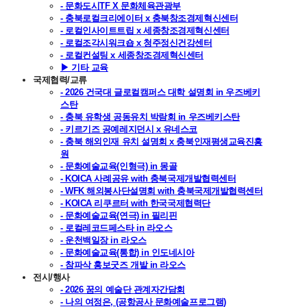
- 문화도시TF X 문화체육관광부
- 충북로컬크리에이터 x 충북창조경제혁신센터
- 로컬인사이트트립 x 세종창조경제혁신센터
- 로컬조각시워크숍 x 청주정신건강센터
- 로컬컨설팅 x 세종창조경제혁신센터
▶ 기타 교육
국제협력/교류
- 2026 건국대 글로컬캠퍼스 대학 설명회 in 우즈베키
스탄
- 충북 유학생 공동유치 박람회 in 우즈베키스탄
- 키르기즈 공예레지던시 x 유네스코
- 충북 해외인재 유치 설명회 x 충북인재평생교육진흥
원
- 문화예술교육(인형극) in 몽골
- KOICA 사례공유 with 충북국제개발협력센터
- WFK 해외봉사단설명회 with 충북국제개발협력센터
- KOICA 리쿠르터 with 한국국제협력단
- 문화예술교육(연극) in 필리핀
- 로컬레코드페스타 in 라오스
- 운천백일장 in 라오스
- 문화예술교육(통합) in 인도네시아
- 참파삭 홍보굿즈 개발 in 라오스
전시/행사
- 2026 꿈의 예술단 관계자간담회
- 나의 여정은, (공항공사 문화예술프로그램)