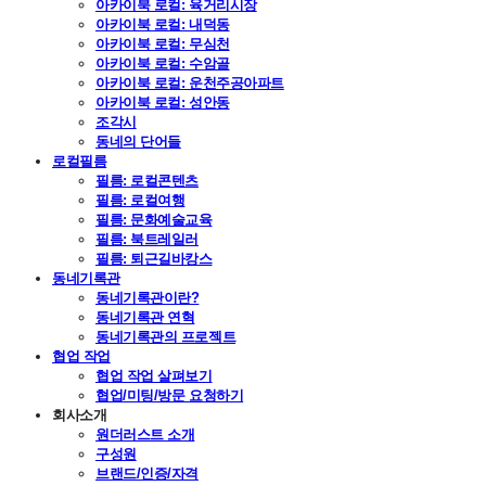
아카이북 로컬: 육거리시장
아카이북 로컬: 내덕동
아카이북 로컬: 무심천
아카이북 로컬: 수암골
아카이북 로컬: 운천주공아파트
아카이북 로컬: 성안동
조각시
동네의 단어들
로컬필름
필름: 로컬콘텐츠
필름: 로컬여행
필름: 문화예술교육
필름: 북트레일러
필름: 퇴근길바캉스
동네기록관
동네기록관이란?
동네기록관 연혁
동네기록관의 프로젝트
협업 작업
협업 작업 살펴보기
협업/미팅/방문 요청하기
회사소개
원더러스트 소개
구성원
브랜드/인증/자격