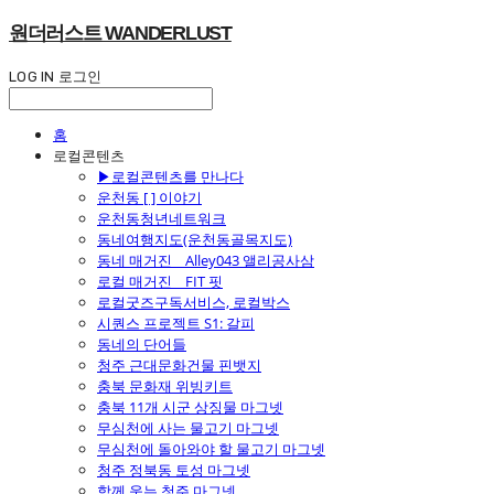
원더러스트 WANDERLUST
LOG IN
로그인
홈
로컬콘텐츠
▶로컬콘텐츠를 만나다
운천동 [ ] 이야기
운천동청년네트워크
동네여행지도(운천동골목지도)
동네 매거진 _ Alley043 앨리공사삼
로컬 매거진 _ FIT 핏
로컬굿즈구독서비스, 로컬박스
시퀀스 프로젝트 S1: 갈피
동네의 단어들
청주 근대문화건물 핀뱃지
충북 문화재 위빙키트
충북 11개 시군 상징물 마그넷
무심천에 사는 물고기 마그넷
무심천에 돌아와야 할 물고기 마그넷
청주 정북동 토성 마그넷
함께 웃는 청주 마그넷