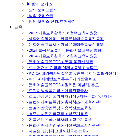
▶ 밤의 오피스
- 밤의 오피스란?
- 밤의 오피스들
- 밤의 오피스 신청/추천하기
교육
- 2025 마을교육활동가 x 청주교육지원청
- 생활예술동아리 x 한국문화예술교육진흥원
- 문화예술교육사 x 한국문화예술교육진흥원
- 2024 늘봄학교 x 한국문화예술교육진흥원
- 2024 마을교육활동가 x 청주교육지원청
- 문화예술교육ODA x 몽골 울란바타르
- 로컬매거진 기획과 실제 x 봉명고등학교
- KOICA 해외봉사단설명회 x 충북국제개발협력센터
- KOICA 사례발표 x 충북국제개발협력센터
- 문화예술교육ODA x 필리핀 마닐라, 톤도
- 로컬여행상품기획 x 한국관광공사
- 로컬관광콘텐츠기획자양성 x 대덕문화관광재단
- 로컬인사이트특강 x 충북창조경제혁신센터
- 로컬기반창업특강 x 충북진로교육원
- 청주시시민기록강좌 x 청주기록원
- 기록콘텐츠국내외사례 x 청주기록원
- 문화기획사례연구 x 익산문화도시지원센터
- 내일은, 관광워크맨 x 한국관광공사