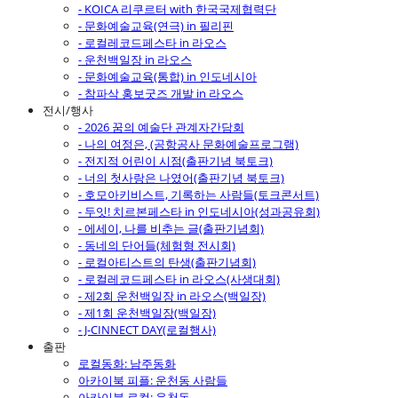
- KOICA 리쿠르터 with 한국국제협력단
- 문화예술교육(연극) in 필리핀
- 로컬레코드페스타 in 라오스
- 운천백일장 in 라오스
- 문화예술교육(통합) in 인도네시아
- 참파삭 홍보굿즈 개발 in 라오스
전시/행사
- 2026 꿈의 예술단 관계자간담회
- 나의 여정은, (공항공사 문화예술프로그램)
- 전지적 어린이 시점(출판기념 북토크)
- 너의 첫사랑은 나였어(출판기념 북토크)
- 호모아키비스트, 기록하는 사람들(토크콘서트)
- 두잇! 치르본페스타 in 인도네시아(성과공유회)
- 에세이, 나를 비추는 글(출판기념회)
- 동네의 단어들(체험형 전시회)
- 로컬아티스트의 탄생(출판기념회)
- 로컬레코드페스타 in 라오스(사생대회)
- 제2회 운천백일장 in 라오스(백일장)
- 제1회 운천백일장(백일장)
- J-CINNECT DAY(로컬행사)
출판
로컬동화: 남주동화
아카이북 피플: 운천동 사람들
아카이북 로컬: 운천동