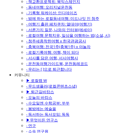
- 책교환프로젝트: 북익스체인지
- 동네여행: 오리지널운천동
- 기록형 워케이션: 인디데이즈
- 밤에 하는 로컬동네여행: 미드나잇 인 청주
- 여행기 출판 페차쿠차: 열대야(여행기)
- 서른가지 질문, 나와의 인터뷰(에세이)
- 로컬여행 문학치유, 일상을 여행하는 법(소설, 시)
- 청주세종착한여행 x 한국관광공사
- 충북여행: 전국1주(충북1주) x 야놀자
- 로컬기록여행: 여행, 책이 되다
- 서사를 담은 여행, 서사여행사
- 운천동여행가이드북, 운천동레코드
- 우리는 [ ]으로 퇴근합니다
커뮤니티
▶ 로컬랩 W
- 무드샘플러(로컬콘텐츠스냅)
▶ 퇴근길바캉스
- 오늘의 바캉스
- 수요일엔 수학공부: 쑤쑤
- 봄밤에는 예술을
- 독서하는 독서모임: 독독
▶무엇이든 연구소
- 연구
- 소속 연구원