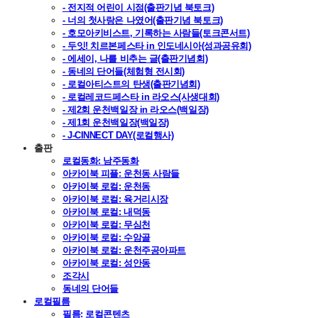
- 전지적 어린이 시점(출판기념 북토크)
- 너의 첫사랑은 나였어(출판기념 북토크)
- 호모아키비스트, 기록하는 사람들(토크콘서트)
- 두잇! 치르본페스타 in 인도네시아(성과공유회)
- 에세이, 나를 비추는 글(출판기념회)
- 동네의 단어들(체험형 전시회)
- 로컬아티스트의 탄생(출판기념회)
- 로컬레코드페스타 in 라오스(사생대회)
- 제2회 운천백일장 in 라오스(백일장)
- 제1회 운천백일장(백일장)
- J-CINNECT DAY(로컬행사)
출판
로컬동화: 남주동화
아카이북 피플: 운천동 사람들
아카이북 로컬: 운천동
아카이북 로컬: 육거리시장
아카이북 로컬: 내덕동
아카이북 로컬: 무심천
아카이북 로컬: 수암골
아카이북 로컬: 운천주공아파트
아카이북 로컬: 성안동
조각시
동네의 단어들
로컬필름
필름: 로컬콘텐츠