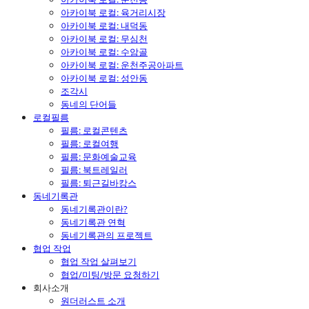
아카이북 로컬: 육거리시장
아카이북 로컬: 내덕동
아카이북 로컬: 무심천
아카이북 로컬: 수암골
아카이북 로컬: 운천주공아파트
아카이북 로컬: 성안동
조각시
동네의 단어들
로컬필름
필름: 로컬콘텐츠
필름: 로컬여행
필름: 문화예술교육
필름: 북트레일러
필름: 퇴근길바캉스
동네기록관
동네기록관이란?
동네기록관 연혁
동네기록관의 프로젝트
협업 작업
협업 작업 살펴보기
협업/미팅/방문 요청하기
회사소개
원더러스트 소개