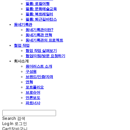
필름: 로컬여행
필름: 문화예술교육
필름: 북트레일러
필름: 퇴근길바캉스
동네기록관
동네기록관이란?
동네기록관 연혁
동네기록관의 프로젝트
협업 작업
협업 작업 살펴보기
협업/미팅/방문 요청하기
회사소개
원더러스트 소개
구성원
브랜드/인증/자격
연혁
포트폴리오
브로슈어
언론보도
파트너사
Search
검색
Log In
로그인
Cart
장바구니