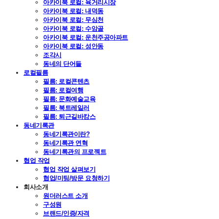
아카이북 로컬: 육거리시장
아카이북 로컬: 내덕동
아카이북 로컬: 무심천
아카이북 로컬: 수암골
아카이북 로컬: 운천주공아파트
아카이북 로컬: 성안동
조각시
동네의 단어들
로컬필름
필름: 로컬콘텐츠
필름: 로컬여행
필름: 문화예술교육
필름: 북트레일러
필름: 퇴근길바캉스
동네기록관
동네기록관이란?
동네기록관 연혁
동네기록관의 프로젝트
협업 작업
협업 작업 살펴보기
협업/미팅/방문 요청하기
회사소개
원더러스트 소개
구성원
브랜드/인증/자격