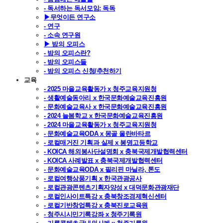
- 독서하는 독서모임: 독독
▶무엇이든 연구소
- 연구
- 소속 연구원
▶ 밤의 오피스
- 밤의 오피스란?
- 밤의 오피스들
- 밤의 오피스 신청/추천하기
교육
- 2025 마을교육활동가 x 청주교육지원청
- 생활예술동아리 x 한국문화예술교육진흥원
- 문화예술교육사 x 한국문화예술교육진흥원
- 2024 늘봄학교 x 한국문화예술교육진흥원
- 2024 마을교육활동가 x 청주교육지원청
- 문화예술교육ODA x 몽골 울란바타르
- 로컬매거진 기획과 실제 x 봉명고등학교
- KOICA 해외봉사단설명회 x 충북국제개발협력센터
- KOICA 사례발표 x 충북국제개발협력센터
- 문화예술교육ODA x 필리핀 마닐라, 톤도
- 로컬여행상품기획 x 한국관광공사
- 로컬관광콘텐츠기획자양성 x 대덕문화관광재단
- 로컬인사이트특강 x 충북창조경제혁신센터
- 로컬기반창업특강 x 충북진로교육원
- 청주시시민기록강좌 x 청주기록원