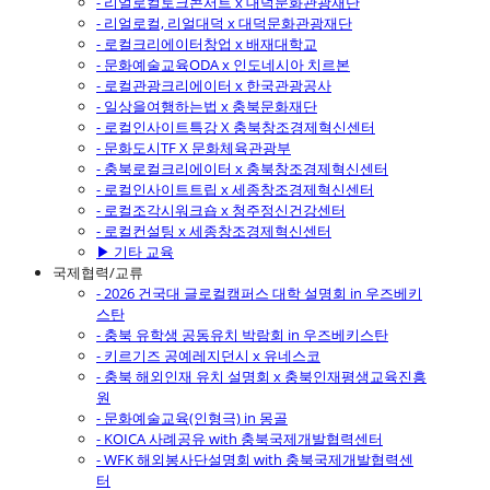
- 리얼로컬토크콘서트 x 대덕문화관광재단
- 리얼로컬, 리얼대덕 x 대덕문화관광재단
- 로컬크리에이터창업 x 배재대학교
- 문화예술교육ODA x 인도네시아 치르본
- 로컬관광크리에이터 x 한국관광공사
- 일상을여행하는법 x 충북문화재단
- 로컬인사이트특강 X 충북창조경제혁신센터
- 문화도시TF X 문화체육관광부
- 충북로컬크리에이터 x 충북창조경제혁신센터
- 로컬인사이트트립 x 세종창조경제혁신센터
- 로컬조각시워크숍 x 청주정신건강센터
- 로컬컨설팅 x 세종창조경제혁신센터
▶ 기타 교육
국제협력/교류
- 2026 건국대 글로컬캠퍼스 대학 설명회 in 우즈베키
스탄
- 충북 유학생 공동유치 박람회 in 우즈베키스탄
- 키르기즈 공예레지던시 x 유네스코
- 충북 해외인재 유치 설명회 x 충북인재평생교육진흥
원
- 문화예술교육(인형극) in 몽골
- KOICA 사례공유 with 충북국제개발협력센터
- WFK 해외봉사단설명회 with 충북국제개발협력센
터