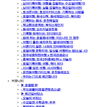
- 심야기록여행: 여행을 집필하는 수요일(여행기)
- 심야기록여행: 삶을 집필하는 목요일(자서전)
- 토크콘서트: 호모아키비스트, 기록하는 사람들
- 로컬여행: 동네산책, 동네채집(사진, 북아트)
- 기록하는 동네, 운천백일장
- 책교환프로젝트: 북익스체인지
- 동네여행: 오리지널운천동
- 기록형 워케이션: 인디데이즈
- 밤에 하는 로컬동네여행: 미드나잇 인 청주
- 여행기 출판 페차쿠차: 열대야(여행기)
- 서른가지 질문, 나와의 인터뷰(에세이)
- 로컬여행 문학치유, 일상을 여행하는 법(소설, 시)
- 청주세종착한여행 x 한국관광공사
- 충북여행: 전국1주(충북1주) x 야놀자
- 로컬기록여행: 여행, 책이 되다
- 서사를 담은 여행, 서사여행사
- 운천동여행가이드북, 운천동레코드
- 우리는 [ ]으로 퇴근합니다
커뮤니티
▶ 로컬랩 W
- 무드샘플러(로컬콘텐츠스냅)
▶ 퇴근길바캉스
- 오늘의 바캉스
- 수요일엔 수학공부: 쑤쑤
- 봄밤에는 예술을