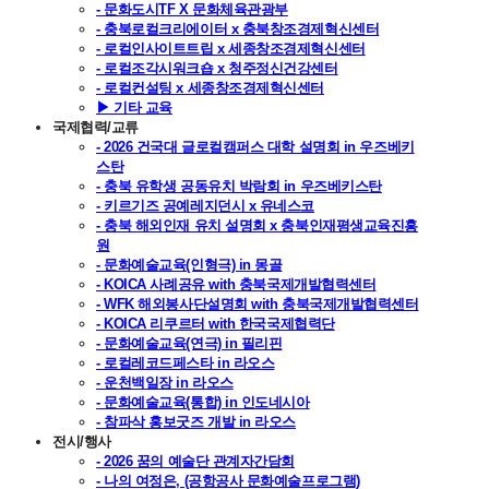
- 문화도시TF X 문화체육관광부
- 충북로컬크리에이터 x 충북창조경제혁신센터
- 로컬인사이트트립 x 세종창조경제혁신센터
- 로컬조각시워크숍 x 청주정신건강센터
- 로컬컨설팅 x 세종창조경제혁신센터
▶ 기타 교육
국제협력/교류
- 2026 건국대 글로컬캠퍼스 대학 설명회 in 우즈베키
스탄
- 충북 유학생 공동유치 박람회 in 우즈베키스탄
- 키르기즈 공예레지던시 x 유네스코
- 충북 해외인재 유치 설명회 x 충북인재평생교육진흥
원
- 문화예술교육(인형극) in 몽골
- KOICA 사례공유 with 충북국제개발협력센터
- WFK 해외봉사단설명회 with 충북국제개발협력센터
- KOICA 리쿠르터 with 한국국제협력단
- 문화예술교육(연극) in 필리핀
- 로컬레코드페스타 in 라오스
- 운천백일장 in 라오스
- 문화예술교육(통합) in 인도네시아
- 참파삭 홍보굿즈 개발 in 라오스
전시/행사
- 2026 꿈의 예술단 관계자간담회
- 나의 여정은, (공항공사 문화예술프로그램)