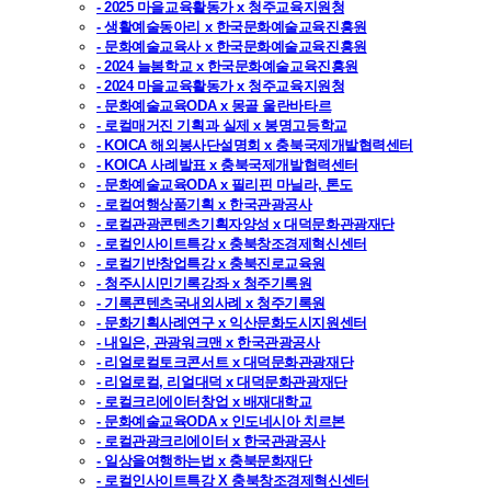
- 2025 마을교육활동가 x 청주교육지원청
- 생활예술동아리 x 한국문화예술교육진흥원
- 문화예술교육사 x 한국문화예술교육진흥원
- 2024 늘봄학교 x 한국문화예술교육진흥원
- 2024 마을교육활동가 x 청주교육지원청
- 문화예술교육ODA x 몽골 울란바타르
- 로컬매거진 기획과 실제 x 봉명고등학교
- KOICA 해외봉사단설명회 x 충북국제개발협력센터
- KOICA 사례발표 x 충북국제개발협력센터
- 문화예술교육ODA x 필리핀 마닐라, 톤도
- 로컬여행상품기획 x 한국관광공사
- 로컬관광콘텐츠기획자양성 x 대덕문화관광재단
- 로컬인사이트특강 x 충북창조경제혁신센터
- 로컬기반창업특강 x 충북진로교육원
- 청주시시민기록강좌 x 청주기록원
- 기록콘텐츠국내외사례 x 청주기록원
- 문화기획사례연구 x 익산문화도시지원센터
- 내일은, 관광워크맨 x 한국관광공사
- 리얼로컬토크콘서트 x 대덕문화관광재단
- 리얼로컬, 리얼대덕 x 대덕문화관광재단
- 로컬크리에이터창업 x 배재대학교
- 문화예술교육ODA x 인도네시아 치르본
- 로컬관광크리에이터 x 한국관광공사
- 일상을여행하는법 x 충북문화재단
- 로컬인사이트특강 X 충북창조경제혁신센터