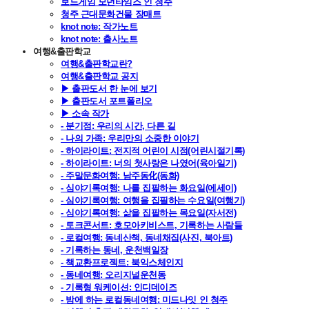
보드게임 모던타임즈 인 청주
청주 근대문화건물 장매트
knot note: 작가노트
knot note: 출사노트
여행&출판학교
여행&출판학교란?
여행&출판학교 공지
▶ 출판도서 한 눈에 보기
▶ 출판도서 포트폴리오
▶ 소속 작가
- 분기점: 우리의 시간, 다른 길
- 나의 가족: 우리만의 소중한 이야기
- 하이라이트: 전지적 어린이 시점(어린시절기록)
- 하이라이트: 너의 첫사랑은 나였어(육아일기)
- 주말문화여행: 남주동化(동화)
- 심야기록여행: 나를 집필하는 화요일(에세이)
- 심야기록여행: 여행을 집필하는 수요일(여행기)
- 심야기록여행: 삶을 집필하는 목요일(자서전)
- 토크콘서트: 호모아키비스트, 기록하는 사람들
- 로컬여행: 동네산책, 동네채집(사진, 북아트)
- 기록하는 동네, 운천백일장
- 책교환프로젝트: 북익스체인지
- 동네여행: 오리지널운천동
- 기록형 워케이션: 인디데이즈
- 밤에 하는 로컬동네여행: 미드나잇 인 청주