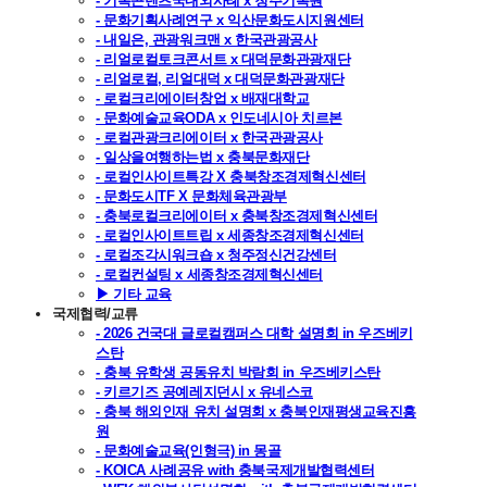
- 기록콘텐츠국내외사례 x 청주기록원
- 문화기획사례연구 x 익산문화도시지원센터
- 내일은, 관광워크맨 x 한국관광공사
- 리얼로컬토크콘서트 x 대덕문화관광재단
- 리얼로컬, 리얼대덕 x 대덕문화관광재단
- 로컬크리에이터창업 x 배재대학교
- 문화예술교육ODA x 인도네시아 치르본
- 로컬관광크리에이터 x 한국관광공사
- 일상을여행하는법 x 충북문화재단
- 로컬인사이트특강 X 충북창조경제혁신센터
- 문화도시TF X 문화체육관광부
- 충북로컬크리에이터 x 충북창조경제혁신센터
- 로컬인사이트트립 x 세종창조경제혁신센터
- 로컬조각시워크숍 x 청주정신건강센터
- 로컬컨설팅 x 세종창조경제혁신센터
▶ 기타 교육
국제협력/교류
- 2026 건국대 글로컬캠퍼스 대학 설명회 in 우즈베키
스탄
- 충북 유학생 공동유치 박람회 in 우즈베키스탄
- 키르기즈 공예레지던시 x 유네스코
- 충북 해외인재 유치 설명회 x 충북인재평생교육진흥
원
- 문화예술교육(인형극) in 몽골
- KOICA 사례공유 with 충북국제개발협력센터