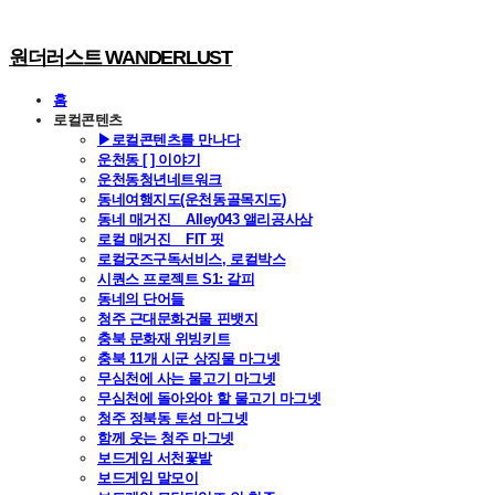
원더러스트 WANDERLUST
홈
로컬콘텐츠
▶로컬콘텐츠를 만나다
운천동 [ ] 이야기
운천동청년네트워크
동네여행지도(운천동골목지도)
동네 매거진 _ Alley043 앨리공사삼
로컬 매거진 _ FIT 핏
로컬굿즈구독서비스, 로컬박스
시퀀스 프로젝트 S1: 갈피
동네의 단어들
청주 근대문화건물 핀뱃지
충북 문화재 위빙키트
충북 11개 시군 상징물 마그넷
무심천에 사는 물고기 마그넷
무심천에 돌아와야 할 물고기 마그넷
청주 정북동 토성 마그넷
함께 웃는 청주 마그넷
보드게임 서천꽃밭
보드게임 말모이