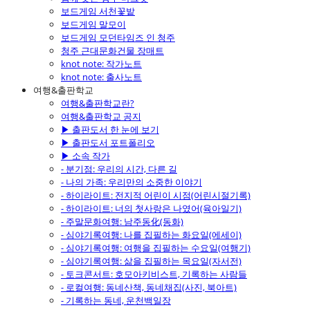
보드게임 서천꽃밭
보드게임 말모이
보드게임 모던타임즈 인 청주
청주 근대문화건물 장매트
knot note: 작가노트
knot note: 출사노트
여행&출판학교
여행&출판학교란?
여행&출판학교 공지
▶ 출판도서 한 눈에 보기
▶ 출판도서 포트폴리오
▶ 소속 작가
- 분기점: 우리의 시간, 다른 길
- 나의 가족: 우리만의 소중한 이야기
- 하이라이트: 전지적 어린이 시점(어린시절기록)
- 하이라이트: 너의 첫사랑은 나였어(육아일기)
- 주말문화여행: 남주동化(동화)
- 심야기록여행: 나를 집필하는 화요일(에세이)
- 심야기록여행: 여행을 집필하는 수요일(여행기)
- 심야기록여행: 삶을 집필하는 목요일(자서전)
- 토크콘서트: 호모아키비스트, 기록하는 사람들
- 로컬여행: 동네산책, 동네채집(사진, 북아트)
- 기록하는 동네, 운천백일장