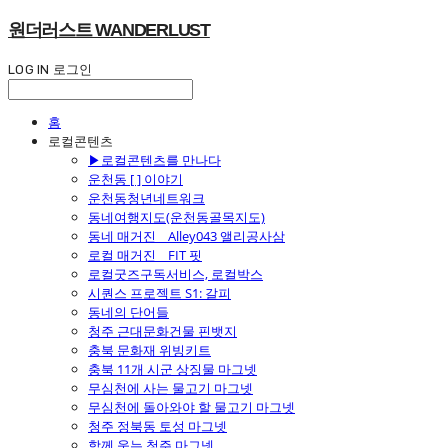
원더러스트 WANDERLUST
LOG IN
로그인
홈
로컬콘텐츠
▶로컬콘텐츠를 만나다
운천동 [ ] 이야기
운천동청년네트워크
동네여행지도(운천동골목지도)
동네 매거진 _ Alley043 앨리공사삼
로컬 매거진 _ FIT 핏
로컬굿즈구독서비스, 로컬박스
시퀀스 프로젝트 S1: 갈피
동네의 단어들
청주 근대문화건물 핀뱃지
충북 문화재 위빙키트
충북 11개 시군 상징물 마그넷
무심천에 사는 물고기 마그넷
무심천에 돌아와야 할 물고기 마그넷
청주 정북동 토성 마그넷
함께 웃는 청주 마그넷