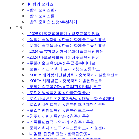
▶ 밤의 오피스
- 밤의 오피스란?
- 밤의 오피스들
- 밤의 오피스 신청/추천하기
교육
- 2025 마을교육활동가 x 청주교육지원청
- 생활예술동아리 x 한국문화예술교육진흥원
- 문화예술교육사 x 한국문화예술교육진흥원
- 2024 늘봄학교 x 한국문화예술교육진흥원
- 2024 마을교육활동가 x 청주교육지원청
- 문화예술교육ODA x 몽골 울란바타르
- 로컬매거진 기획과 실제 x 봉명고등학교
- KOICA 해외봉사단설명회 x 충북국제개발협력센터
- KOICA 사례발표 x 충북국제개발협력센터
- 문화예술교육ODA x 필리핀 마닐라, 톤도
- 로컬여행상품기획 x 한국관광공사
- 로컬관광콘텐츠기획자양성 x 대덕문화관광재단
- 로컬인사이트특강 x 충북창조경제혁신센터
- 로컬기반창업특강 x 충북진로교육원
- 청주시시민기록강좌 x 청주기록원
- 기록콘텐츠국내외사례 x 청주기록원
- 문화기획사례연구 x 익산문화도시지원센터
- 내일은, 관광워크맨 x 한국관광공사