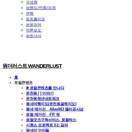
구성원
브랜드/인증/자격
연혁
포트폴리오
브로슈어
언론보도
파트너사
원더러스트 WANDERLUST
홈
로컬콘텐츠
▶로컬콘텐츠를 만나다
운천동 [ ] 이야기
운천동청년네트워크
동네여행지도(운천동골목지도)
동네 매거진 _ Alley043 앨리공사삼
로컬 매거진 _ FIT 핏
로컬굿즈구독서비스, 로컬박스
시퀀스 프로젝트 S1: 갈피
동네의 단어들