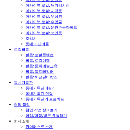
아카이북 로컬: 육거리시장
아카이북 로컬: 내덕동
아카이북 로컬: 무심천
아카이북 로컬: 수암골
아카이북 로컬: 운천주공아파트
아카이북 로컬: 성안동
조각시
동네의 단어들
로컬필름
필름: 로컬콘텐츠
필름: 로컬여행
필름: 문화예술교육
필름: 북트레일러
필름: 퇴근길바캉스
동네기록관
동네기록관이란?
동네기록관 연혁
동네기록관의 프로젝트
협업 작업
협업 작업 살펴보기
협업/미팅/방문 요청하기
회사소개
원더러스트 소개