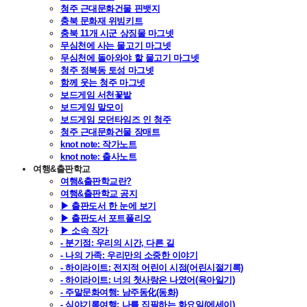
청주 근대문화건물 핀뱃지
충북 문화재 위빙키트
충북 11개 시군 상징물 마그넷
무심천에 사는 물고기 마그넷
무심천에 돌아와야 할 물고기 마그넷
청주 정북동 토성 마그넷
함께 웃는 청주 마그넷
보드게임 서천꽃밭
보드게임 말모이
보드게임 모던타임즈 인 청주
청주 근대문화건물 장매트
knot note: 작가노트
knot note: 출사노트
여행&출판학교
여행&출판학교란?
여행&출판학교 공지
▶ 출판도서 한 눈에 보기
▶ 출판도서 포트폴리오
▶ 소속 작가
- 분기점: 우리의 시간, 다른 길
- 나의 가족: 우리만의 소중한 이야기
- 하이라이트: 전지적 어린이 시점(어린시절기록)
- 하이라이트: 너의 첫사랑은 나였어(육아일기)
- 주말문화여행: 남주동化(동화)
- 심야기록여행: 나를 집필하는 화요일(에세이)