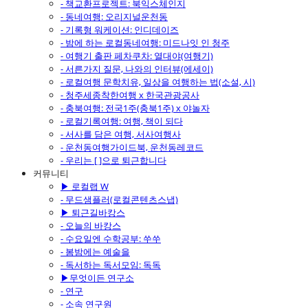
- 책교환프로젝트: 북익스체인지
- 동네여행: 오리지널운천동
- 기록형 워케이션: 인디데이즈
- 밤에 하는 로컬동네여행: 미드나잇 인 청주
- 여행기 출판 페차쿠차: 열대야(여행기)
- 서른가지 질문, 나와의 인터뷰(에세이)
- 로컬여행 문학치유, 일상을 여행하는 법(소설, 시)
- 청주세종착한여행 x 한국관광공사
- 충북여행: 전국1주(충북1주) x 야놀자
- 로컬기록여행: 여행, 책이 되다
- 서사를 담은 여행, 서사여행사
- 운천동여행가이드북, 운천동레코드
- 우리는 [ ]으로 퇴근합니다
커뮤니티
▶ 로컬랩 W
- 무드샘플러(로컬콘텐츠스냅)
▶ 퇴근길바캉스
- 오늘의 바캉스
- 수요일엔 수학공부: 쑤쑤
- 봄밤에는 예술을
- 독서하는 독서모임: 독독
▶무엇이든 연구소
- 연구
- 소속 연구원