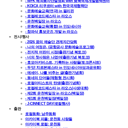
- WFK 해외봉사단설명회 with 충북국제개발협력센터
- KOICA 리쿠르터 with 한국국제협력단
- 문화예술교육(연극) in 필리핀
- 로컬레코드페스타 in 라오스
- 운천백일장 in 라오스
- 문화예술교육(통합) in 인도네시아
- 참파삭 홍보굿즈 개발 in 라오스
전시/행사
- 2026 꿈의 예술단 관계자간담회
- 나의 여정은, (공항공사 문화예술프로그램)
- 전지적 어린이 시점(출판기념 북토크)
- 너의 첫사랑은 나였어(출판기념 북토크)
- 호모아키비스트, 기록하는 사람들(토크콘서트)
- 두잇! 치르본페스타 in 인도네시아(성과공유회)
- 에세이, 나를 비추는 글(출판기념회)
- 동네의 단어들(체험형 전시회)
- 로컬아티스트의 탄생(출판기념회)
- 로컬레코드페스타 in 라오스(사생대회)
- 제2회 운천백일장 in 라오스(백일장)
- 제1회 운천백일장(백일장)
- J-CINNECT DAY(로컬행사)
출판
로컬동화: 남주동화
아카이북 피플: 운천동 사람들
아카이북 로컬: 운천동