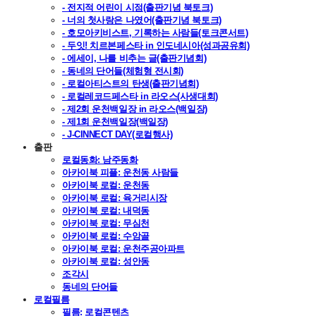
- 전지적 어린이 시점(출판기념 북토크)
- 너의 첫사랑은 나였어(출판기념 북토크)
- 호모아키비스트, 기록하는 사람들(토크콘서트)
- 두잇! 치르본페스타 in 인도네시아(성과공유회)
- 에세이, 나를 비추는 글(출판기념회)
- 동네의 단어들(체험형 전시회)
- 로컬아티스트의 탄생(출판기념회)
- 로컬레코드페스타 in 라오스(사생대회)
- 제2회 운천백일장 in 라오스(백일장)
- 제1회 운천백일장(백일장)
- J-CINNECT DAY(로컬행사)
출판
로컬동화: 남주동화
아카이북 피플: 운천동 사람들
아카이북 로컬: 운천동
아카이북 로컬: 육거리시장
아카이북 로컬: 내덕동
아카이북 로컬: 무심천
아카이북 로컬: 수암골
아카이북 로컬: 운천주공아파트
아카이북 로컬: 성안동
조각시
동네의 단어들
로컬필름
필름: 로컬콘텐츠