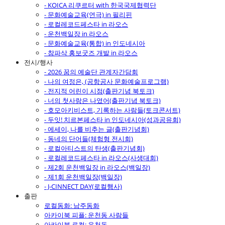
- KOICA 리쿠르터 with 한국국제협력단
- 문화예술교육(연극) in 필리핀
- 로컬레코드페스타 in 라오스
- 운천백일장 in 라오스
- 문화예술교육(통합) in 인도네시아
- 참파삭 홍보굿즈 개발 in 라오스
전시/행사
- 2026 꿈의 예술단 관계자간담회
- 나의 여정은, (공항공사 문화예술프로그램)
- 전지적 어린이 시점(출판기념 북토크)
- 너의 첫사랑은 나였어(출판기념 북토크)
- 호모아키비스트, 기록하는 사람들(토크콘서트)
- 두잇! 치르본페스타 in 인도네시아(성과공유회)
- 에세이, 나를 비추는 글(출판기념회)
- 동네의 단어들(체험형 전시회)
- 로컬아티스트의 탄생(출판기념회)
- 로컬레코드페스타 in 라오스(사생대회)
- 제2회 운천백일장 in 라오스(백일장)
- 제1회 운천백일장(백일장)
- J-CINNECT DAY(로컬행사)
출판
로컬동화: 남주동화
아카이북 피플: 운천동 사람들
아카이북 로컬: 운천동