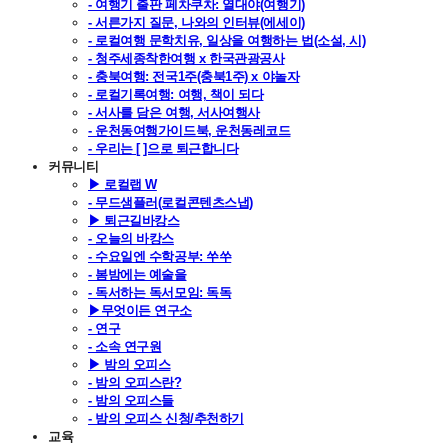
- 여행기 출판 페차쿠차: 열대야(여행기)
- 서른가지 질문, 나와의 인터뷰(에세이)
- 로컬여행 문학치유, 일상을 여행하는 법(소설, 시)
- 청주세종착한여행 x 한국관광공사
- 충북여행: 전국1주(충북1주) x 야놀자
- 로컬기록여행: 여행, 책이 되다
- 서사를 담은 여행, 서사여행사
- 운천동여행가이드북, 운천동레코드
- 우리는 [ ]으로 퇴근합니다
커뮤니티
▶ 로컬랩 W
- 무드샘플러(로컬콘텐츠스냅)
▶ 퇴근길바캉스
- 오늘의 바캉스
- 수요일엔 수학공부: 쑤쑤
- 봄밤에는 예술을
- 독서하는 독서모임: 독독
▶무엇이든 연구소
- 연구
- 소속 연구원
▶ 밤의 오피스
- 밤의 오피스란?
- 밤의 오피스들
- 밤의 오피스 신청/추천하기
교육