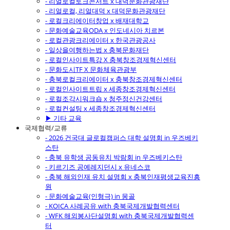
- 리얼로컬토크콘서트 x 대덕문화관광재단
- 리얼로컬, 리얼대덕 x 대덕문화관광재단
- 로컬크리에이터창업 x 배재대학교
- 문화예술교육ODA x 인도네시아 치르본
- 로컬관광크리에이터 x 한국관광공사
- 일상을여행하는법 x 충북문화재단
- 로컬인사이트특강 X 충북창조경제혁신센터
- 문화도시TF X 문화체육관광부
- 충북로컬크리에이터 x 충북창조경제혁신센터
- 로컬인사이트트립 x 세종창조경제혁신센터
- 로컬조각시워크숍 x 청주정신건강센터
- 로컬컨설팅 x 세종창조경제혁신센터
▶ 기타 교육
국제협력/교류
- 2026 건국대 글로컬캠퍼스 대학 설명회 in 우즈베키
스탄
- 충북 유학생 공동유치 박람회 in 우즈베키스탄
- 키르기즈 공예레지던시 x 유네스코
- 충북 해외인재 유치 설명회 x 충북인재평생교육진흥
원
- 문화예술교육(인형극) in 몽골
- KOICA 사례공유 with 충북국제개발협력센터
- WFK 해외봉사단설명회 with 충북국제개발협력센
터