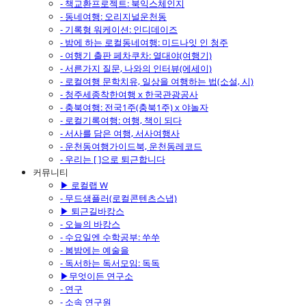
- 책교환프로젝트: 북익스체인지
- 동네여행: 오리지널운천동
- 기록형 워케이션: 인디데이즈
- 밤에 하는 로컬동네여행: 미드나잇 인 청주
- 여행기 출판 페차쿠차: 열대야(여행기)
- 서른가지 질문, 나와의 인터뷰(에세이)
- 로컬여행 문학치유, 일상을 여행하는 법(소설, 시)
- 청주세종착한여행 x 한국관광공사
- 충북여행: 전국1주(충북1주) x 야놀자
- 로컬기록여행: 여행, 책이 되다
- 서사를 담은 여행, 서사여행사
- 운천동여행가이드북, 운천동레코드
- 우리는 [ ]으로 퇴근합니다
커뮤니티
▶ 로컬랩 W
- 무드샘플러(로컬콘텐츠스냅)
▶ 퇴근길바캉스
- 오늘의 바캉스
- 수요일엔 수학공부: 쑤쑤
- 봄밤에는 예술을
- 독서하는 독서모임: 독독
▶무엇이든 연구소
- 연구
- 소속 연구원