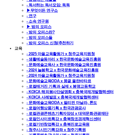
- 독서하는 독서모임: 독독
▶무엇이든 연구소
- 연구
- 소속 연구원
▶ 밤의 오피스
- 밤의 오피스란?
- 밤의 오피스들
- 밤의 오피스 신청/추천하기
교육
- 2025 마을교육활동가 x 청주교육지원청
- 생활예술동아리 x 한국문화예술교육진흥원
- 문화예술교육사 x 한국문화예술교육진흥원
- 2024 늘봄학교 x 한국문화예술교육진흥원
- 2024 마을교육활동가 x 청주교육지원청
- 문화예술교육ODA x 몽골 울란바타르
- 로컬매거진 기획과 실제 x 봉명고등학교
- KOICA 해외봉사단설명회 x 충북국제개발협력센터
- KOICA 사례발표 x 충북국제개발협력센터
- 문화예술교육ODA x 필리핀 마닐라, 톤도
- 로컬여행상품기획 x 한국관광공사
- 로컬관광콘텐츠기획자양성 x 대덕문화관광재단
- 로컬인사이트특강 x 충북창조경제혁신센터
- 로컬기반창업특강 x 충북진로교육원
- 청주시시민기록강좌 x 청주기록원