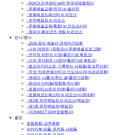
- KOICA 리쿠르터 with 한국국제협력단
- 문화예술교육(연극) in 필리핀
- 로컬레코드페스타 in 라오스
- 운천백일장 in 라오스
- 문화예술교육(통합) in 인도네시아
- 참파삭 홍보굿즈 개발 in 라오스
전시/행사
- 2026 꿈의 예술단 관계자간담회
- 나의 여정은, (공항공사 문화예술프로그램)
- 전지적 어린이 시점(출판기념 북토크)
- 너의 첫사랑은 나였어(출판기념 북토크)
- 호모아키비스트, 기록하는 사람들(토크콘서트)
- 두잇! 치르본페스타 in 인도네시아(성과공유회)
- 에세이, 나를 비추는 글(출판기념회)
- 동네의 단어들(체험형 전시회)
- 로컬아티스트의 탄생(출판기념회)
- 로컬레코드페스타 in 라오스(사생대회)
- 제2회 운천백일장 in 라오스(백일장)
- 제1회 운천백일장(백일장)
- J-CINNECT DAY(로컬행사)
출판
로컬동화: 남주동화
아카이북 피플: 운천동 사람들
아카이북 로컬: 운천동