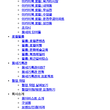
아카이북 로컬: 육거리시장
아카이북 로컬: 내덕동
아카이북 로컬: 무심천
아카이북 로컬: 수암골
아카이북 로컬: 운천주공아파트
아카이북 로컬: 성안동
조각시
동네의 단어들
로컬필름
필름: 로컬콘텐츠
필름: 로컬여행
필름: 문화예술교육
필름: 북트레일러
필름: 퇴근길바캉스
동네기록관
동네기록관이란?
동네기록관 연혁
동네기록관의 프로젝트
협업 작업
협업 작업 살펴보기
협업/미팅/방문 요청하기
회사소개
원더러스트 소개
구성원
브랜드/인증/자격