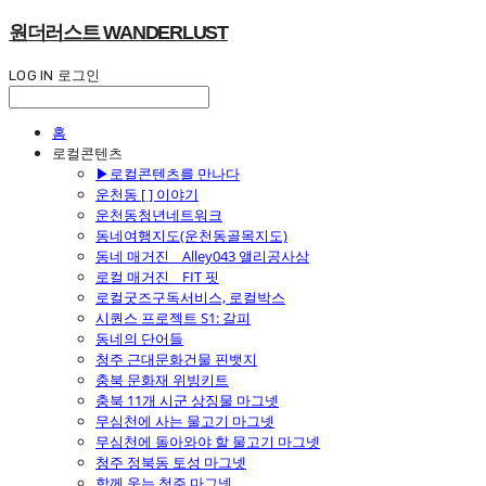
원더러스트 WANDERLUST
LOG IN
로그인
홈
로컬콘텐츠
▶로컬콘텐츠를 만나다
운천동 [ ] 이야기
운천동청년네트워크
동네여행지도(운천동골목지도)
동네 매거진 _ Alley043 앨리공사삼
로컬 매거진 _ FIT 핏
로컬굿즈구독서비스, 로컬박스
시퀀스 프로젝트 S1: 갈피
동네의 단어들
청주 근대문화건물 핀뱃지
충북 문화재 위빙키트
충북 11개 시군 상징물 마그넷
무심천에 사는 물고기 마그넷
무심천에 돌아와야 할 물고기 마그넷
청주 정북동 토성 마그넷
함께 웃는 청주 마그넷