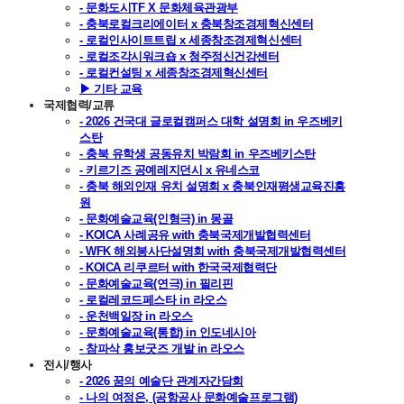
- 문화도시TF X 문화체육관광부
- 충북로컬크리에이터 x 충북창조경제혁신센터
- 로컬인사이트트립 x 세종창조경제혁신센터
- 로컬조각시워크숍 x 청주정신건강센터
- 로컬컨설팅 x 세종창조경제혁신센터
▶ 기타 교육
국제협력/교류
- 2026 건국대 글로컬캠퍼스 대학 설명회 in 우즈베키
스탄
- 충북 유학생 공동유치 박람회 in 우즈베키스탄
- 키르기즈 공예레지던시 x 유네스코
- 충북 해외인재 유치 설명회 x 충북인재평생교육진흥
원
- 문화예술교육(인형극) in 몽골
- KOICA 사례공유 with 충북국제개발협력센터
- WFK 해외봉사단설명회 with 충북국제개발협력센터
- KOICA 리쿠르터 with 한국국제협력단
- 문화예술교육(연극) in 필리핀
- 로컬레코드페스타 in 라오스
- 운천백일장 in 라오스
- 문화예술교육(통합) in 인도네시아
- 참파삭 홍보굿즈 개발 in 라오스
전시/행사
- 2026 꿈의 예술단 관계자간담회
- 나의 여정은, (공항공사 문화예술프로그램)