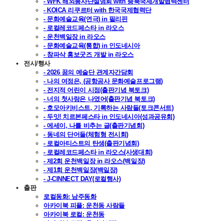
- WFK 해외봉사단설명회 with 충북국제개발협력센터
- KOICA 리쿠르터 with 한국국제협력단
- 문화예술교육(연극) in 필리핀
- 로컬레코드페스타 in 라오스
- 운천백일장 in 라오스
- 문화예술교육(통합) in 인도네시아
- 참파삭 홍보굿즈 개발 in 라오스
전시/행사
- 2026 꿈의 예술단 관계자간담회
- 나의 여정은, (공항공사 문화예술프로그램)
- 전지적 어린이 시점(출판기념 북토크)
- 너의 첫사랑은 나였어(출판기념 북토크)
- 호모아키비스트, 기록하는 사람들(토크콘서트)
- 두잇! 치르본페스타 in 인도네시아(성과공유회)
- 에세이, 나를 비추는 글(출판기념회)
- 동네의 단어들(체험형 전시회)
- 로컬아티스트의 탄생(출판기념회)
- 로컬레코드페스타 in 라오스(사생대회)
- 제2회 운천백일장 in 라오스(백일장)
- 제1회 운천백일장(백일장)
- J-CINNECT DAY(로컬행사)
출판
로컬동화: 남주동화
아카이북 피플: 운천동 사람들
아카이북 로컬: 운천동