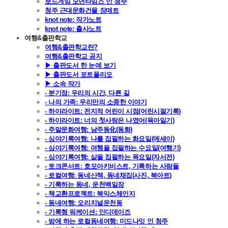
보드게임 모던타임즈 인 청주
청주 근대문화건물 장매트
knot note: 작가노트
knot note: 출사노트
여행&출판학교
여행&출판학교란?
여행&출판학교 공지
▶ 출판도서 한 눈에 보기
▶ 출판도서 포트폴리오
▶ 소속 작가
- 분기점: 우리의 시간, 다른 길
- 나의 가족: 우리만의 소중한 이야기
- 하이라이트: 전지적 어린이 시점(어린시절기록)
- 하이라이트: 너의 첫사랑은 나였어(육아일기)
- 주말문화여행: 남주동化(동화)
- 심야기록여행: 나를 집필하는 화요일(에세이)
- 심야기록여행: 여행을 집필하는 수요일(여행기)
- 심야기록여행: 삶을 집필하는 목요일(자서전)
- 토크콘서트: 호모아키비스트, 기록하는 사람들
- 로컬여행: 동네산책, 동네채집(사진, 북아트)
- 기록하는 동네, 운천백일장
- 책교환프로젝트: 북익스체인지
- 동네여행: 오리지널운천동
- 기록형 워케이션: 인디데이즈
- 밤에 하는 로컬동네여행: 미드나잇 인 청주