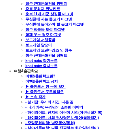
청주 근대문화건물 핀뱃지
충북 문화재 위빙키트
충북 11개 시군 상징물 마그넷
무심천에 사는 물고기 마그넷
무심천에 돌아와야 할 물고기 마그넷
청주 정북동 토성 마그넷
함께 웃는 청주 마그넷
보드게임 서천꽃밭
보드게임 말모이
보드게임 모던타임즈 인 청주
청주 근대문화건물 장매트
knot note: 작가노트
knot note: 출사노트
여행&출판학교
여행&출판학교란?
여행&출판학교 공지
▶ 출판도서 한 눈에 보기
▶ 출판도서 포트폴리오
▶ 소속 작가
- 분기점: 우리의 시간, 다른 길
- 나의 가족: 우리만의 소중한 이야기
- 하이라이트: 전지적 어린이 시점(어린시절기록)
- 하이라이트: 너의 첫사랑은 나였어(육아일기)
- 주말문화여행: 남주동化(동화)
- 심야기록여행: 나를 집필하는 화요일(에세이)