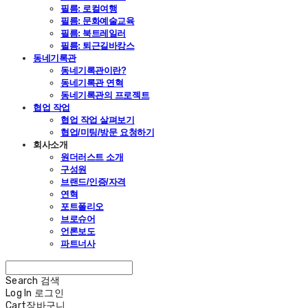
필름: 로컬여행
필름: 문화예술교육
필름: 북트레일러
필름: 퇴근길바캉스
동네기록관
동네기록관이란?
동네기록관 연혁
동네기록관의 프로젝트
협업 작업
협업 작업 살펴보기
협업/미팅/방문 요청하기
회사소개
원더러스트 소개
구성원
브랜드/인증/자격
연혁
포트폴리오
브로슈어
언론보도
파트너사
Search
검색
Log In
로그인
Cart
장바구니