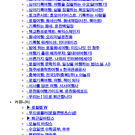
- 심야기록여행: 여행을 집필하는 수요일(여행기)
- 심야기록여행: 삶을 집필하는 목요일(자서전)
- 토크콘서트: 호모아키비스트, 기록하는 사람들
- 로컬여행: 동네산책, 동네채집(사진, 북아트)
- 기록하는 동네, 운천백일장
- 책교환프로젝트: 북익스체인지
- 동네여행: 오리지널운천동
- 기록형 워케이션: 인디데이즈
- 밤에 하는 로컬동네여행: 미드나잇 인 청주
- 여행기 출판 페차쿠차: 열대야(여행기)
- 서른가지 질문, 나와의 인터뷰(에세이)
- 로컬여행 문학치유, 일상을 여행하는 법(소설, 시)
- 청주세종착한여행 x 한국관광공사
- 충북여행: 전국1주(충북1주) x 야놀자
- 로컬기록여행: 여행, 책이 되다
- 서사를 담은 여행, 서사여행사
- 운천동여행가이드북, 운천동레코드
- 우리는 [ ]으로 퇴근합니다
커뮤니티
▶ 로컬랩 W
- 무드샘플러(로컬콘텐츠스냅)
▶ 퇴근길바캉스
- 오늘의 바캉스
- 수요일엔 수학공부: 쑤쑤
- 봄밤에는 예술을