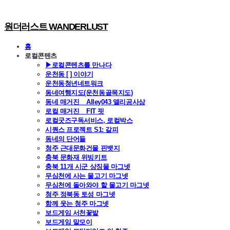
원더러스트 WANDERLUST
홈
로컬콘텐츠
▶로컬콘텐츠를 만나다
운천동 [ ] 이야기
운천동청년네트워크
동네여행지도(운천동골목지도)
동네 매거진 _ Alley043 앨리공사삼
로컬 매거진 _ FIT 핏
로컬굿즈구독서비스, 로컬박스
시퀀스 프로젝트 S1: 갈피
동네의 단어들
청주 근대문화건물 핀뱃지
충북 문화재 위빙키트
충북 11개 시군 상징물 마그넷
무심천에 사는 물고기 마그넷
무심천에 돌아와야 할 물고기 마그넷
청주 정북동 토성 마그넷
함께 웃는 청주 마그넷
보드게임 서천꽃밭
보드게임 말모이