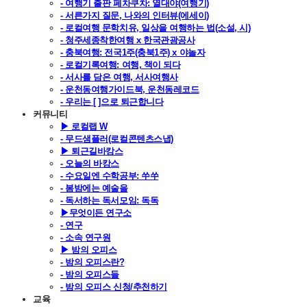
- 여행기 출판 페차쿠차: 열대야(여행기)
- 서른가지 질문, 나와의 인터뷰(에세이)
- 로컬여행 문학치유, 일상을 여행하는 법(소설, 시)
- 청주세종착한여행 x 한국관광공사
- 충북여행: 전국1주(충북1주) x 야놀자
- 로컬기록여행: 여행, 책이 되다
- 서사를 담은 여행, 서사여행사
- 운천동여행가이드북, 운천동레코드
- 우리는 [ ]으로 퇴근합니다
커뮤니티
▶ 로컬랩 W
- 무드샘플러(로컬콘텐츠스냅)
▶ 퇴근길바캉스
- 오늘의 바캉스
- 수요일엔 수학공부: 쑤쑤
- 봄밤에는 예술을
- 독서하는 독서모임: 독독
▶무엇이든 연구소
- 연구
- 소속 연구원
▶ 밤의 오피스
- 밤의 오피스란?
- 밤의 오피스들
- 밤의 오피스 신청/추천하기
교육