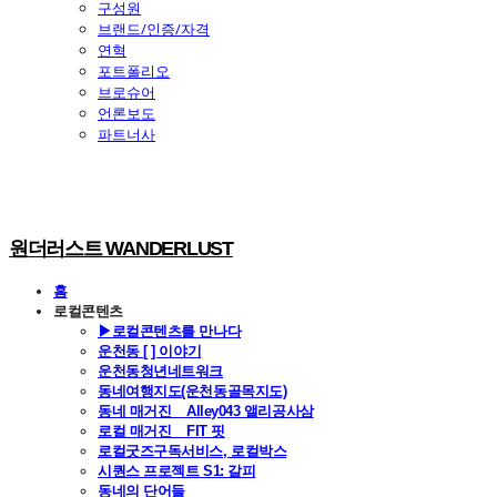
구성원
브랜드/인증/자격
연혁
포트폴리오
브로슈어
언론보도
파트너사
원더러스트 WANDERLUST
홈
로컬콘텐츠
▶로컬콘텐츠를 만나다
운천동 [ ] 이야기
운천동청년네트워크
동네여행지도(운천동골목지도)
동네 매거진 _ Alley043 앨리공사삼
로컬 매거진 _ FIT 핏
로컬굿즈구독서비스, 로컬박스
시퀀스 프로젝트 S1: 갈피
동네의 단어들