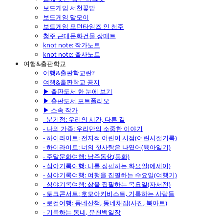
보드게임 서천꽃밭
보드게임 말모이
보드게임 모던타임즈 인 청주
청주 근대문화건물 장매트
knot note: 작가노트
knot note: 출사노트
여행&출판학교
여행&출판학교란?
여행&출판학교 공지
▶ 출판도서 한 눈에 보기
▶ 출판도서 포트폴리오
▶ 소속 작가
- 분기점: 우리의 시간, 다른 길
- 나의 가족: 우리만의 소중한 이야기
- 하이라이트: 전지적 어린이 시점(어린시절기록)
- 하이라이트: 너의 첫사랑은 나였어(육아일기)
- 주말문화여행: 남주동化(동화)
- 심야기록여행: 나를 집필하는 화요일(에세이)
- 심야기록여행: 여행을 집필하는 수요일(여행기)
- 심야기록여행: 삶을 집필하는 목요일(자서전)
- 토크콘서트: 호모아키비스트, 기록하는 사람들
- 로컬여행: 동네산책, 동네채집(사진, 북아트)
- 기록하는 동네, 운천백일장