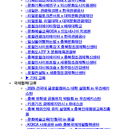
- 기록콘텐츠국내외사례 x 청주기록원
- 문화기획사례연구 x 익산문화도시지원센터
- 내일은, 관광워크맨 x 한국관광공사
- 리얼로컬토크콘서트 x 대덕문화관광재단
- 리얼로컬, 리얼대덕 x 대덕문화관광재단
- 로컬크리에이터창업 x 배재대학교
- 문화예술교육ODA x 인도네시아 치르본
- 로컬관광크리에이터 x 한국관광공사
- 일상을여행하는법 x 충북문화재단
- 로컬인사이트특강 X 충북창조경제혁신센터
- 문화도시TF X 문화체육관광부
- 충북로컬크리에이터 x 충북창조경제혁신센터
- 로컬인사이트트립 x 세종창조경제혁신센터
- 로컬조각시워크숍 x 청주정신건강센터
- 로컬컨설팅 x 세종창조경제혁신센터
▶ 기타 교육
국제협력/교류
- 2026 건국대 글로컬캠퍼스 대학 설명회 in 우즈베키
스탄
- 충북 유학생 공동유치 박람회 in 우즈베키스탄
- 키르기즈 공예레지던시 x 유네스코
- 충북 해외인재 유치 설명회 x 충북인재평생교육진흥
원
- 문화예술교육(인형극) in 몽골
- KOICA 사례공유 with 충북국제개발협력센터