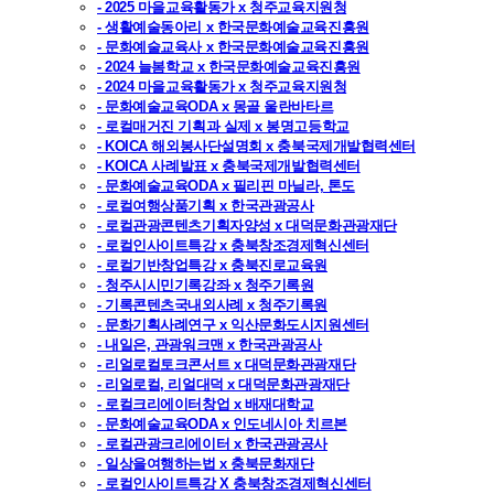
- 2025 마을교육활동가 x 청주교육지원청
- 생활예술동아리 x 한국문화예술교육진흥원
- 문화예술교육사 x 한국문화예술교육진흥원
- 2024 늘봄학교 x 한국문화예술교육진흥원
- 2024 마을교육활동가 x 청주교육지원청
- 문화예술교육ODA x 몽골 울란바타르
- 로컬매거진 기획과 실제 x 봉명고등학교
- KOICA 해외봉사단설명회 x 충북국제개발협력센터
- KOICA 사례발표 x 충북국제개발협력센터
- 문화예술교육ODA x 필리핀 마닐라, 톤도
- 로컬여행상품기획 x 한국관광공사
- 로컬관광콘텐츠기획자양성 x 대덕문화관광재단
- 로컬인사이트특강 x 충북창조경제혁신센터
- 로컬기반창업특강 x 충북진로교육원
- 청주시시민기록강좌 x 청주기록원
- 기록콘텐츠국내외사례 x 청주기록원
- 문화기획사례연구 x 익산문화도시지원센터
- 내일은, 관광워크맨 x 한국관광공사
- 리얼로컬토크콘서트 x 대덕문화관광재단
- 리얼로컬, 리얼대덕 x 대덕문화관광재단
- 로컬크리에이터창업 x 배재대학교
- 문화예술교육ODA x 인도네시아 치르본
- 로컬관광크리에이터 x 한국관광공사
- 일상을여행하는법 x 충북문화재단
- 로컬인사이트특강 X 충북창조경제혁신센터