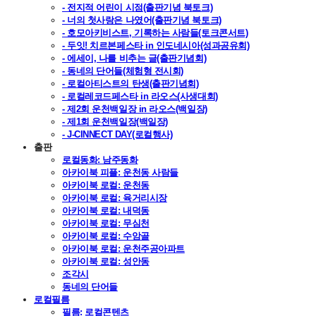
- 전지적 어린이 시점(출판기념 북토크)
- 너의 첫사랑은 나였어(출판기념 북토크)
- 호모아키비스트, 기록하는 사람들(토크콘서트)
- 두잇! 치르본페스타 in 인도네시아(성과공유회)
- 에세이, 나를 비추는 글(출판기념회)
- 동네의 단어들(체험형 전시회)
- 로컬아티스트의 탄생(출판기념회)
- 로컬레코드페스타 in 라오스(사생대회)
- 제2회 운천백일장 in 라오스(백일장)
- 제1회 운천백일장(백일장)
- J-CINNECT DAY(로컬행사)
출판
로컬동화: 남주동화
아카이북 피플: 운천동 사람들
아카이북 로컬: 운천동
아카이북 로컬: 육거리시장
아카이북 로컬: 내덕동
아카이북 로컬: 무심천
아카이북 로컬: 수암골
아카이북 로컬: 운천주공아파트
아카이북 로컬: 성안동
조각시
동네의 단어들
로컬필름
필름: 로컬콘텐츠