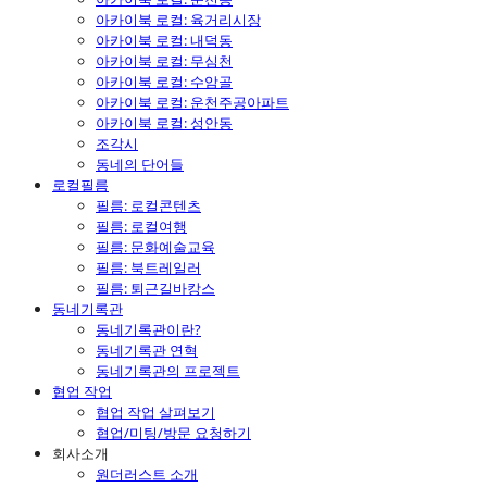
아카이북 로컬: 육거리시장
아카이북 로컬: 내덕동
아카이북 로컬: 무심천
아카이북 로컬: 수암골
아카이북 로컬: 운천주공아파트
아카이북 로컬: 성안동
조각시
동네의 단어들
로컬필름
필름: 로컬콘텐츠
필름: 로컬여행
필름: 문화예술교육
필름: 북트레일러
필름: 퇴근길바캉스
동네기록관
동네기록관이란?
동네기록관 연혁
동네기록관의 프로젝트
협업 작업
협업 작업 살펴보기
협업/미팅/방문 요청하기
회사소개
원더러스트 소개