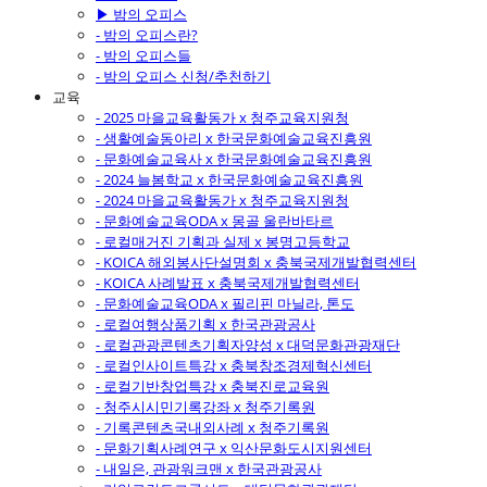
▶ 밤의 오피스
- 밤의 오피스란?
- 밤의 오피스들
- 밤의 오피스 신청/추천하기
교육
- 2025 마을교육활동가 x 청주교육지원청
- 생활예술동아리 x 한국문화예술교육진흥원
- 문화예술교육사 x 한국문화예술교육진흥원
- 2024 늘봄학교 x 한국문화예술교육진흥원
- 2024 마을교육활동가 x 청주교육지원청
- 문화예술교육ODA x 몽골 울란바타르
- 로컬매거진 기획과 실제 x 봉명고등학교
- KOICA 해외봉사단설명회 x 충북국제개발협력센터
- KOICA 사례발표 x 충북국제개발협력센터
- 문화예술교육ODA x 필리핀 마닐라, 톤도
- 로컬여행상품기획 x 한국관광공사
- 로컬관광콘텐츠기획자양성 x 대덕문화관광재단
- 로컬인사이트특강 x 충북창조경제혁신센터
- 로컬기반창업특강 x 충북진로교육원
- 청주시시민기록강좌 x 청주기록원
- 기록콘텐츠국내외사례 x 청주기록원
- 문화기획사례연구 x 익산문화도시지원센터
- 내일은, 관광워크맨 x 한국관광공사