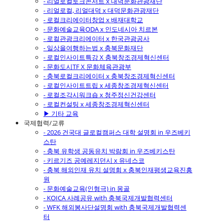
- 리얼로컬토크콘서트 x 대덕문화관광재단
- 리얼로컬, 리얼대덕 x 대덕문화관광재단
- 로컬크리에이터창업 x 배재대학교
- 문화예술교육ODA x 인도네시아 치르본
- 로컬관광크리에이터 x 한국관광공사
- 일상을여행하는법 x 충북문화재단
- 로컬인사이트특강 X 충북창조경제혁신센터
- 문화도시TF X 문화체육관광부
- 충북로컬크리에이터 x 충북창조경제혁신센터
- 로컬인사이트트립 x 세종창조경제혁신센터
- 로컬조각시워크숍 x 청주정신건강센터
- 로컬컨설팅 x 세종창조경제혁신센터
▶ 기타 교육
국제협력/교류
- 2026 건국대 글로컬캠퍼스 대학 설명회 in 우즈베키
스탄
- 충북 유학생 공동유치 박람회 in 우즈베키스탄
- 키르기즈 공예레지던시 x 유네스코
- 충북 해외인재 유치 설명회 x 충북인재평생교육진흥
원
- 문화예술교육(인형극) in 몽골
- KOICA 사례공유 with 충북국제개발협력센터
- WFK 해외봉사단설명회 with 충북국제개발협력센
터