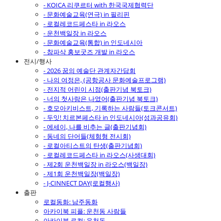
- KOICA 리쿠르터 with 한국국제협력단
- 문화예술교육(연극) in 필리핀
- 로컬레코드페스타 in 라오스
- 운천백일장 in 라오스
- 문화예술교육(통합) in 인도네시아
- 참파삭 홍보굿즈 개발 in 라오스
전시/행사
- 2026 꿈의 예술단 관계자간담회
- 나의 여정은, (공항공사 문화예술프로그램)
- 전지적 어린이 시점(출판기념 북토크)
- 너의 첫사랑은 나였어(출판기념 북토크)
- 호모아키비스트, 기록하는 사람들(토크콘서트)
- 두잇! 치르본페스타 in 인도네시아(성과공유회)
- 에세이, 나를 비추는 글(출판기념회)
- 동네의 단어들(체험형 전시회)
- 로컬아티스트의 탄생(출판기념회)
- 로컬레코드페스타 in 라오스(사생대회)
- 제2회 운천백일장 in 라오스(백일장)
- 제1회 운천백일장(백일장)
- J-CINNECT DAY(로컬행사)
출판
로컬동화: 남주동화
아카이북 피플: 운천동 사람들
아카이북 로컬: 운천동