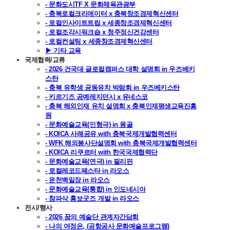
- 문화도시TF X 문화체육관광부
- 충북로컬크리에이터 x 충북창조경제혁신센터
- 로컬인사이트트립 x 세종창조경제혁신센터
- 로컬조각시워크숍 x 청주정신건강센터
- 로컬컨설팅 x 세종창조경제혁신센터
▶ 기타 교육
국제협력/교류
- 2026 건국대 글로컬캠퍼스 대학 설명회 in 우즈베키
스탄
- 충북 유학생 공동유치 박람회 in 우즈베키스탄
- 키르기즈 공예레지던시 x 유네스코
- 충북 해외인재 유치 설명회 x 충북인재평생교육진흥
원
- 문화예술교육(인형극) in 몽골
- KOICA 사례공유 with 충북국제개발협력센터
- WFK 해외봉사단설명회 with 충북국제개발협력센터
- KOICA 리쿠르터 with 한국국제협력단
- 문화예술교육(연극) in 필리핀
- 로컬레코드페스타 in 라오스
- 운천백일장 in 라오스
- 문화예술교육(통합) in 인도네시아
- 참파삭 홍보굿즈 개발 in 라오스
전시/행사
- 2026 꿈의 예술단 관계자간담회
- 나의 여정은, (공항공사 문화예술프로그램)