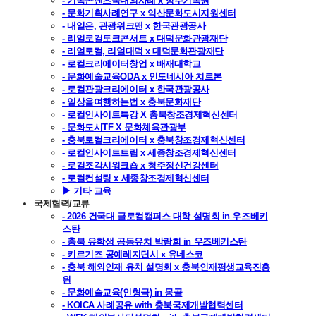
- 기록콘텐츠국내외사례 x 청주기록원
- 문화기획사례연구 x 익산문화도시지원센터
- 내일은, 관광워크맨 x 한국관광공사
- 리얼로컬토크콘서트 x 대덕문화관광재단
- 리얼로컬, 리얼대덕 x 대덕문화관광재단
- 로컬크리에이터창업 x 배재대학교
- 문화예술교육ODA x 인도네시아 치르본
- 로컬관광크리에이터 x 한국관광공사
- 일상을여행하는법 x 충북문화재단
- 로컬인사이트특강 X 충북창조경제혁신센터
- 문화도시TF X 문화체육관광부
- 충북로컬크리에이터 x 충북창조경제혁신센터
- 로컬인사이트트립 x 세종창조경제혁신센터
- 로컬조각시워크숍 x 청주정신건강센터
- 로컬컨설팅 x 세종창조경제혁신센터
▶ 기타 교육
국제협력/교류
- 2026 건국대 글로컬캠퍼스 대학 설명회 in 우즈베키
스탄
- 충북 유학생 공동유치 박람회 in 우즈베키스탄
- 키르기즈 공예레지던시 x 유네스코
- 충북 해외인재 유치 설명회 x 충북인재평생교육진흥
원
- 문화예술교육(인형극) in 몽골
- KOICA 사례공유 with 충북국제개발협력센터