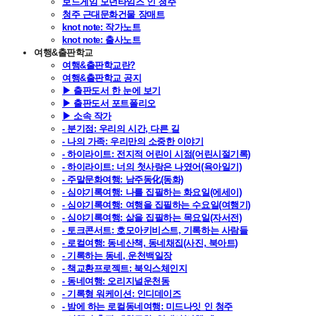
보드게임 모던타임즈 인 청주
청주 근대문화건물 장매트
knot note: 작가노트
knot note: 출사노트
여행&출판학교
여행&출판학교란?
여행&출판학교 공지
▶ 출판도서 한 눈에 보기
▶ 출판도서 포트폴리오
▶ 소속 작가
- 분기점: 우리의 시간, 다른 길
- 나의 가족: 우리만의 소중한 이야기
- 하이라이트: 전지적 어린이 시점(어린시절기록)
- 하이라이트: 너의 첫사랑은 나였어(육아일기)
- 주말문화여행: 남주동化(동화)
- 심야기록여행: 나를 집필하는 화요일(에세이)
- 심야기록여행: 여행을 집필하는 수요일(여행기)
- 심야기록여행: 삶을 집필하는 목요일(자서전)
- 토크콘서트: 호모아키비스트, 기록하는 사람들
- 로컬여행: 동네산책, 동네채집(사진, 북아트)
- 기록하는 동네, 운천백일장
- 책교환프로젝트: 북익스체인지
- 동네여행: 오리지널운천동
- 기록형 워케이션: 인디데이즈
- 밤에 하는 로컬동네여행: 미드나잇 인 청주