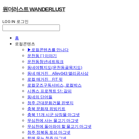
원더러스트 WANDERLUST
LOG IN
로그인
홈
로컬콘텐츠
▶로컬콘텐츠를 만나다
운천동 [ ] 이야기
운천동청년네트워크
동네여행지도(운천동골목지도)
동네 매거진 _ Alley043 앨리공사삼
로컬 매거진 _ FIT 핏
로컬굿즈구독서비스, 로컬박스
시퀀스 프로젝트 S1: 갈피
동네의 단어들
청주 근대문화건물 핀뱃지
충북 문화재 위빙키트
충북 11개 시군 상징물 마그넷
무심천에 사는 물고기 마그넷
무심천에 돌아와야 할 물고기 마그넷
청주 정북동 토성 마그넷
함께 웃는 청주 마그넷