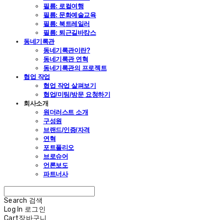
필름: 로컬여행
필름: 문화예술교육
필름: 북트레일러
필름: 퇴근길바캉스
동네기록관
동네기록관이란?
동네기록관 연혁
동네기록관의 프로젝트
협업 작업
협업 작업 살펴보기
협업/미팅/방문 요청하기
회사소개
원더러스트 소개
구성원
브랜드/인증/자격
연혁
포트폴리오
브로슈어
언론보도
파트너사
Search
검색
Log In
로그인
Cart
장바구니