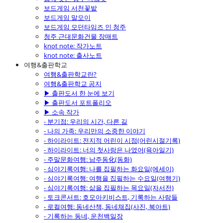
보드게임 서천꽃밭
보드게임 말모이
보드게임 모던타임즈 인 청주
청주 근대문화건물 장매트
knot note: 작가노트
knot note: 출사노트
여행&출판학교
여행&출판학교란?
여행&출판학교 공지
▶ 출판도서 한 눈에 보기
▶ 출판도서 포트폴리오
▶ 소속 작가
- 분기점: 우리의 시간, 다른 길
- 나의 가족: 우리만의 소중한 이야기
- 하이라이트: 전지적 어린이 시점(어린시절기록)
- 하이라이트: 너의 첫사랑은 나였어(육아일기)
- 주말문화여행: 남주동化(동화)
- 심야기록여행: 나를 집필하는 화요일(에세이)
- 심야기록여행: 여행을 집필하는 수요일(여행기)
- 심야기록여행: 삶을 집필하는 목요일(자서전)
- 토크콘서트: 호모아키비스트, 기록하는 사람들
- 로컬여행: 동네산책, 동네채집(사진, 북아트)
- 기록하는 동네, 운천백일장