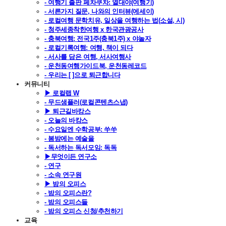
- 여행기 출판 페차쿠차: 열대야(여행기)
- 서른가지 질문, 나와의 인터뷰(에세이)
- 로컬여행 문학치유, 일상을 여행하는 법(소설, 시)
- 청주세종착한여행 x 한국관광공사
- 충북여행: 전국1주(충북1주) x 야놀자
- 로컬기록여행: 여행, 책이 되다
- 서사를 담은 여행, 서사여행사
- 운천동여행가이드북, 운천동레코드
- 우리는 [ ]으로 퇴근합니다
커뮤니티
▶ 로컬랩 W
- 무드샘플러(로컬콘텐츠스냅)
▶ 퇴근길바캉스
- 오늘의 바캉스
- 수요일엔 수학공부: 쑤쑤
- 봄밤에는 예술을
- 독서하는 독서모임: 독독
▶무엇이든 연구소
- 연구
- 소속 연구원
▶ 밤의 오피스
- 밤의 오피스란?
- 밤의 오피스들
- 밤의 오피스 신청/추천하기
교육