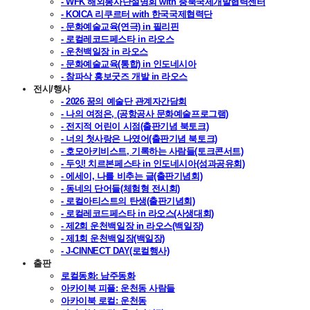
- WFK 해외봉사단설명회 with 충북국제개발협력센터
- KOICA 리쿠르터 with 한국국제협력단
- 문화예술교육(연극) in 필리핀
- 로컬레코드페스타 in 라오스
- 운천백일장 in 라오스
- 문화예술교육(통합) in 인도네시아
- 참파삭 홍보굿즈 개발 in 라오스
전시/행사
- 2026 꿈의 예술단 관계자간담회
- 나의 여정은, (공항공사 문화예술프로그램)
- 전지적 어린이 시점(출판기념 북토크)
- 너의 첫사랑은 나였어(출판기념 북토크)
- 호모아키비스트, 기록하는 사람들(토크콘서트)
- 두잇! 치르본페스타 in 인도네시아(성과공유회)
- 에세이, 나를 비추는 글(출판기념회)
- 동네의 단어들(체험형 전시회)
- 로컬아티스트의 탄생(출판기념회)
- 로컬레코드페스타 in 라오스(사생대회)
- 제2회 운천백일장 in 라오스(백일장)
- 제1회 운천백일장(백일장)
- J-CINNECT DAY(로컬행사)
출판
로컬동화: 남주동화
아카이북 피플: 운천동 사람들
아카이북 로컬: 운천동