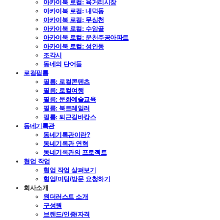
아카이북 로컬: 육거리시장
아카이북 로컬: 내덕동
아카이북 로컬: 무심천
아카이북 로컬: 수암골
아카이북 로컬: 운천주공아파트
아카이북 로컬: 성안동
조각시
동네의 단어들
로컬필름
필름: 로컬콘텐츠
필름: 로컬여행
필름: 문화예술교육
필름: 북트레일러
필름: 퇴근길바캉스
동네기록관
동네기록관이란?
동네기록관 연혁
동네기록관의 프로젝트
협업 작업
협업 작업 살펴보기
협업/미팅/방문 요청하기
회사소개
원더러스트 소개
구성원
브랜드/인증/자격