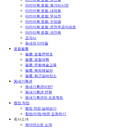
아카이북 로컬: 육거리시장
아카이북 로컬: 내덕동
아카이북 로컬: 무심천
아카이북 로컬: 수암골
아카이북 로컬: 운천주공아파트
아카이북 로컬: 성안동
조각시
동네의 단어들
로컬필름
필름: 로컬콘텐츠
필름: 로컬여행
필름: 문화예술교육
필름: 북트레일러
필름: 퇴근길바캉스
동네기록관
동네기록관이란?
동네기록관 연혁
동네기록관의 프로젝트
협업 작업
협업 작업 살펴보기
협업/미팅/방문 요청하기
회사소개
원더러스트 소개