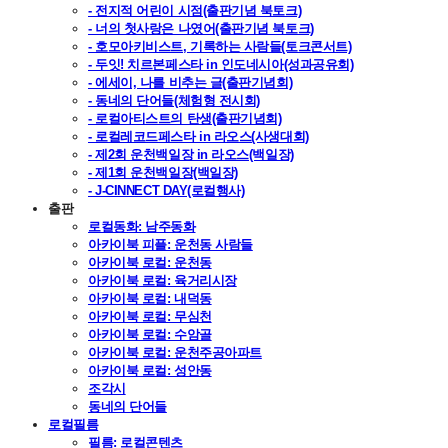
- 전지적 어린이 시점(출판기념 북토크)
- 너의 첫사랑은 나였어(출판기념 북토크)
- 호모아키비스트, 기록하는 사람들(토크콘서트)
- 두잇! 치르본페스타 in 인도네시아(성과공유회)
- 에세이, 나를 비추는 글(출판기념회)
- 동네의 단어들(체험형 전시회)
- 로컬아티스트의 탄생(출판기념회)
- 로컬레코드페스타 in 라오스(사생대회)
- 제2회 운천백일장 in 라오스(백일장)
- 제1회 운천백일장(백일장)
- J-CINNECT DAY(로컬행사)
출판
로컬동화: 남주동화
아카이북 피플: 운천동 사람들
아카이북 로컬: 운천동
아카이북 로컬: 육거리시장
아카이북 로컬: 내덕동
아카이북 로컬: 무심천
아카이북 로컬: 수암골
아카이북 로컬: 운천주공아파트
아카이북 로컬: 성안동
조각시
동네의 단어들
로컬필름
필름: 로컬콘텐츠