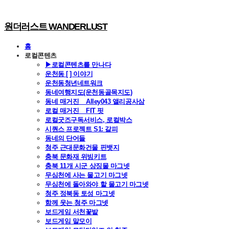
원더러스트 WANDERLUST
홈
로컬콘텐츠
▶로컬콘텐츠를 만나다
운천동 [ ] 이야기
운천동청년네트워크
동네여행지도(운천동골목지도)
동네 매거진 _ Alley043 앨리공사삼
로컬 매거진 _ FIT 핏
로컬굿즈구독서비스, 로컬박스
시퀀스 프로젝트 S1: 갈피
동네의 단어들
청주 근대문화건물 핀뱃지
충북 문화재 위빙키트
충북 11개 시군 상징물 마그넷
무심천에 사는 물고기 마그넷
무심천에 돌아와야 할 물고기 마그넷
청주 정북동 토성 마그넷
함께 웃는 청주 마그넷
보드게임 서천꽃밭
보드게임 말모이