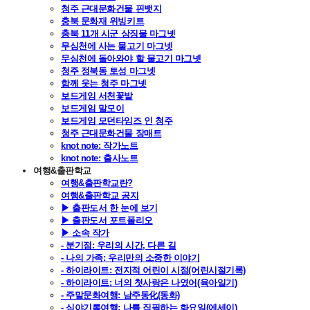
청주 근대문화건물 핀뱃지
충북 문화재 위빙키트
충북 11개 시군 상징물 마그넷
무심천에 사는 물고기 마그넷
무심천에 돌아와야 할 물고기 마그넷
청주 정북동 토성 마그넷
함께 웃는 청주 마그넷
보드게임 서천꽃밭
보드게임 말모이
보드게임 모던타임즈 인 청주
청주 근대문화건물 장매트
knot note: 작가노트
knot note: 출사노트
여행&출판학교
여행&출판학교란?
여행&출판학교 공지
▶ 출판도서 한 눈에 보기
▶ 출판도서 포트폴리오
▶ 소속 작가
- 분기점: 우리의 시간, 다른 길
- 나의 가족: 우리만의 소중한 이야기
- 하이라이트: 전지적 어린이 시점(어린시절기록)
- 하이라이트: 너의 첫사랑은 나였어(육아일기)
- 주말문화여행: 남주동化(동화)
- 심야기록여행: 나를 집필하는 화요일(에세이)