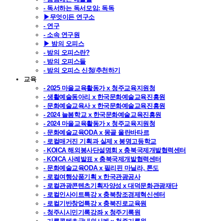
- 독서하는 독서모임: 독독
▶무엇이든 연구소
- 연구
- 소속 연구원
▶ 밤의 오피스
- 밤의 오피스란?
- 밤의 오피스들
- 밤의 오피스 신청/추천하기
교육
- 2025 마을교육활동가 x 청주교육지원청
- 생활예술동아리 x 한국문화예술교육진흥원
- 문화예술교육사 x 한국문화예술교육진흥원
- 2024 늘봄학교 x 한국문화예술교육진흥원
- 2024 마을교육활동가 x 청주교육지원청
- 문화예술교육ODA x 몽골 울란바타르
- 로컬매거진 기획과 실제 x 봉명고등학교
- KOICA 해외봉사단설명회 x 충북국제개발협력센터
- KOICA 사례발표 x 충북국제개발협력센터
- 문화예술교육ODA x 필리핀 마닐라, 톤도
- 로컬여행상품기획 x 한국관광공사
- 로컬관광콘텐츠기획자양성 x 대덕문화관광재단
- 로컬인사이트특강 x 충북창조경제혁신센터
- 로컬기반창업특강 x 충북진로교육원
- 청주시시민기록강좌 x 청주기록원