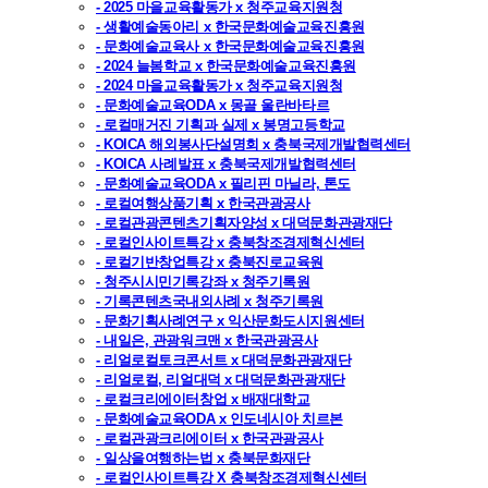
- 2025 마을교육활동가 x 청주교육지원청
- 생활예술동아리 x 한국문화예술교육진흥원
- 문화예술교육사 x 한국문화예술교육진흥원
- 2024 늘봄학교 x 한국문화예술교육진흥원
- 2024 마을교육활동가 x 청주교육지원청
- 문화예술교육ODA x 몽골 울란바타르
- 로컬매거진 기획과 실제 x 봉명고등학교
- KOICA 해외봉사단설명회 x 충북국제개발협력센터
- KOICA 사례발표 x 충북국제개발협력센터
- 문화예술교육ODA x 필리핀 마닐라, 톤도
- 로컬여행상품기획 x 한국관광공사
- 로컬관광콘텐츠기획자양성 x 대덕문화관광재단
- 로컬인사이트특강 x 충북창조경제혁신센터
- 로컬기반창업특강 x 충북진로교육원
- 청주시시민기록강좌 x 청주기록원
- 기록콘텐츠국내외사례 x 청주기록원
- 문화기획사례연구 x 익산문화도시지원센터
- 내일은, 관광워크맨 x 한국관광공사
- 리얼로컬토크콘서트 x 대덕문화관광재단
- 리얼로컬, 리얼대덕 x 대덕문화관광재단
- 로컬크리에이터창업 x 배재대학교
- 문화예술교육ODA x 인도네시아 치르본
- 로컬관광크리에이터 x 한국관광공사
- 일상을여행하는법 x 충북문화재단
- 로컬인사이트특강 X 충북창조경제혁신센터