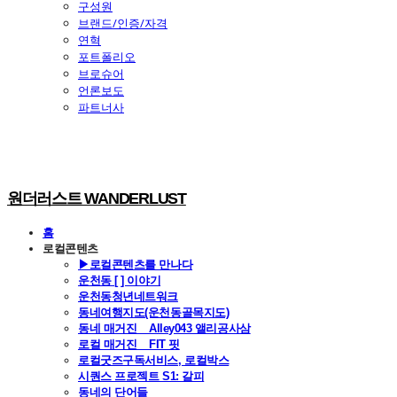
구성원
브랜드/인증/자격
연혁
포트폴리오
브로슈어
언론보도
파트너사
원더러스트 WANDERLUST
홈
로컬콘텐츠
▶로컬콘텐츠를 만나다
운천동 [ ] 이야기
운천동청년네트워크
동네여행지도(운천동골목지도)
동네 매거진 _ Alley043 앨리공사삼
로컬 매거진 _ FIT 핏
로컬굿즈구독서비스, 로컬박스
시퀀스 프로젝트 S1: 갈피
동네의 단어들