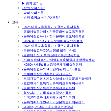
▶ 밤의 오피스
- 밤의 오피스란?
- 밤의 오피스들
- 밤의 오피스 신청/추천하기
교육
- 2025 마을교육활동가 x 청주교육지원청
- 생활예술동아리 x 한국문화예술교육진흥원
- 문화예술교육사 x 한국문화예술교육진흥원
- 2024 늘봄학교 x 한국문화예술교육진흥원
- 2024 마을교육활동가 x 청주교육지원청
- 문화예술교육ODA x 몽골 울란바타르
- 로컬매거진 기획과 실제 x 봉명고등학교
- KOICA 해외봉사단설명회 x 충북국제개발협력센터
- KOICA 사례발표 x 충북국제개발협력센터
- 문화예술교육ODA x 필리핀 마닐라, 톤도
- 로컬여행상품기획 x 한국관광공사
- 로컬관광콘텐츠기획자양성 x 대덕문화관광재단
- 로컬인사이트특강 x 충북창조경제혁신센터
- 로컬기반창업특강 x 충북진로교육원
- 청주시시민기록강좌 x 청주기록원
- 기록콘텐츠국내외사례 x 청주기록원
- 문화기획사례연구 x 익산문화도시지원센터
- 내일은, 관광워크맨 x 한국관광공사