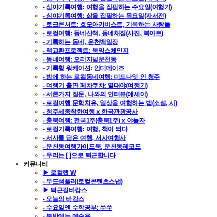
- 심야기록여행: 여행을 집필하는 수요일(여행기)
- 심야기록여행: 삶을 집필하는 목요일(자서전)
- 토크콘서트: 호모아키비스트, 기록하는 사람들
- 로컬여행: 동네산책, 동네채집(사진, 북아트)
- 기록하는 동네, 운천백일장
- 책교환프로젝트: 북익스체인지
- 동네여행: 오리지널운천동
- 기록형 워케이션: 인디데이즈
- 밤에 하는 로컬동네여행: 미드나잇 인 청주
- 여행기 출판 페차쿠차: 열대야(여행기)
- 서른가지 질문, 나와의 인터뷰(에세이)
- 로컬여행 문학치유, 일상을 여행하는 법(소설, 시)
- 청주세종착한여행 x 한국관광공사
- 충북여행: 전국1주(충북1주) x 야놀자
- 로컬기록여행: 여행, 책이 되다
- 서사를 담은 여행, 서사여행사
- 운천동여행가이드북, 운천동레코드
- 우리는 [ ]으로 퇴근합니다
커뮤니티
▶ 로컬랩 W
- 무드샘플러(로컬콘텐츠스냅)
▶ 퇴근길바캉스
- 오늘의 바캉스
- 수요일엔 수학공부: 쑤쑤
- 봄밤에는 예술을