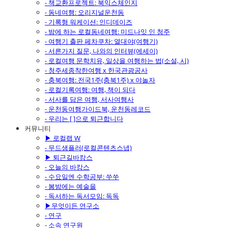
- 책교환프로젝트: 북익스체인지
- 동네여행: 오리지널운천동
- 기록형 워케이션: 인디데이즈
- 밤에 하는 로컬동네여행: 미드나잇 인 청주
- 여행기 출판 페차쿠차: 열대야(여행기)
- 서른가지 질문, 나와의 인터뷰(에세이)
- 로컬여행 문학치유, 일상을 여행하는 법(소설, 시)
- 청주세종착한여행 x 한국관광공사
- 충북여행: 전국1주(충북1주) x 야놀자
- 로컬기록여행: 여행, 책이 되다
- 서사를 담은 여행, 서사여행사
- 운천동여행가이드북, 운천동레코드
- 우리는 [ ]으로 퇴근합니다
커뮤니티
▶ 로컬랩 W
- 무드샘플러(로컬콘텐츠스냅)
▶ 퇴근길바캉스
- 오늘의 바캉스
- 수요일엔 수학공부: 쑤쑤
- 봄밤에는 예술을
- 독서하는 독서모임: 독독
▶무엇이든 연구소
- 연구
- 소속 연구원