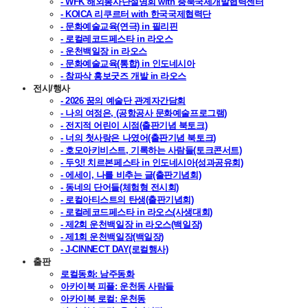
- WFK 해외봉사단설명회 with 충북국제개발협력센터
- KOICA 리쿠르터 with 한국국제협력단
- 문화예술교육(연극) in 필리핀
- 로컬레코드페스타 in 라오스
- 운천백일장 in 라오스
- 문화예술교육(통합) in 인도네시아
- 참파삭 홍보굿즈 개발 in 라오스
전시/행사
- 2026 꿈의 예술단 관계자간담회
- 나의 여정은, (공항공사 문화예술프로그램)
- 전지적 어린이 시점(출판기념 북토크)
- 너의 첫사랑은 나였어(출판기념 북토크)
- 호모아키비스트, 기록하는 사람들(토크콘서트)
- 두잇! 치르본페스타 in 인도네시아(성과공유회)
- 에세이, 나를 비추는 글(출판기념회)
- 동네의 단어들(체험형 전시회)
- 로컬아티스트의 탄생(출판기념회)
- 로컬레코드페스타 in 라오스(사생대회)
- 제2회 운천백일장 in 라오스(백일장)
- 제1회 운천백일장(백일장)
- J-CINNECT DAY(로컬행사)
출판
로컬동화: 남주동화
아카이북 피플: 운천동 사람들
아카이북 로컬: 운천동