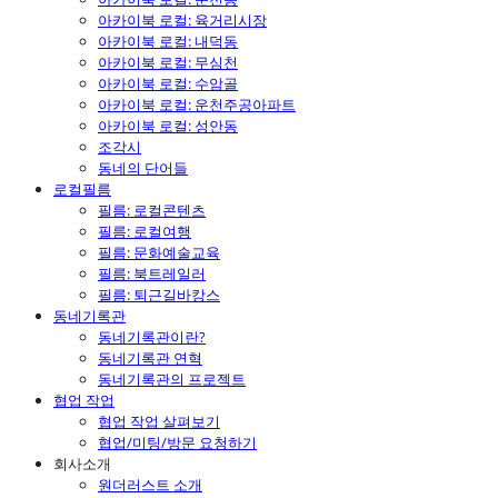
아카이북 로컬: 육거리시장
아카이북 로컬: 내덕동
아카이북 로컬: 무심천
아카이북 로컬: 수암골
아카이북 로컬: 운천주공아파트
아카이북 로컬: 성안동
조각시
동네의 단어들
로컬필름
필름: 로컬콘텐츠
필름: 로컬여행
필름: 문화예술교육
필름: 북트레일러
필름: 퇴근길바캉스
동네기록관
동네기록관이란?
동네기록관 연혁
동네기록관의 프로젝트
협업 작업
협업 작업 살펴보기
협업/미팅/방문 요청하기
회사소개
원더러스트 소개