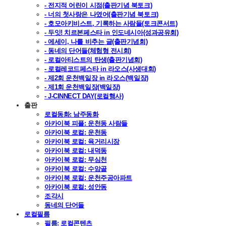
- 전지적 어린이 시점(출판기념 북토크)
- 너의 첫사랑은 나였어(출판기념 북토크)
- 호모아키비스트, 기록하는 사람들(토크콘서트)
- 두잇! 치르본페스타 in 인도네시아(성과공유회)
- 에세이, 나를 비추는 글(출판기념회)
- 동네의 단어들(체험형 전시회)
- 로컬아티스트의 탄생(출판기념회)
- 로컬레코드페스타 in 라오스(사생대회)
- 제2회 운천백일장 in 라오스(백일장)
- 제1회 운천백일장(백일장)
- J-CINNECT DAY(로컬행사)
출판
로컬동화: 남주동화
아카이북 피플: 운천동 사람들
아카이북 로컬: 운천동
아카이북 로컬: 육거리시장
아카이북 로컬: 내덕동
아카이북 로컬: 무심천
아카이북 로컬: 수암골
아카이북 로컬: 운천주공아파트
아카이북 로컬: 성안동
조각시
동네의 단어들
로컬필름
필름: 로컬콘텐츠