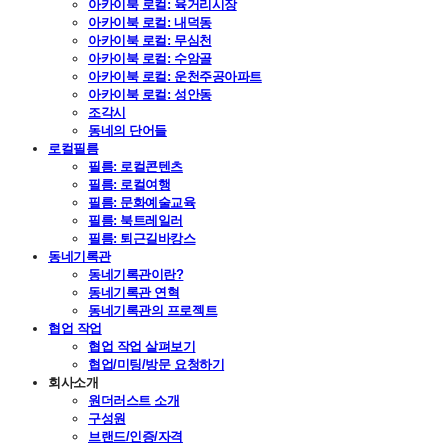
아카이북 로컬: 육거리시장
아카이북 로컬: 내덕동
아카이북 로컬: 무심천
아카이북 로컬: 수암골
아카이북 로컬: 운천주공아파트
아카이북 로컬: 성안동
조각시
동네의 단어들
로컬필름
필름: 로컬콘텐츠
필름: 로컬여행
필름: 문화예술교육
필름: 북트레일러
필름: 퇴근길바캉스
동네기록관
동네기록관이란?
동네기록관 연혁
동네기록관의 프로젝트
협업 작업
협업 작업 살펴보기
협업/미팅/방문 요청하기
회사소개
원더러스트 소개
구성원
브랜드/인증/자격