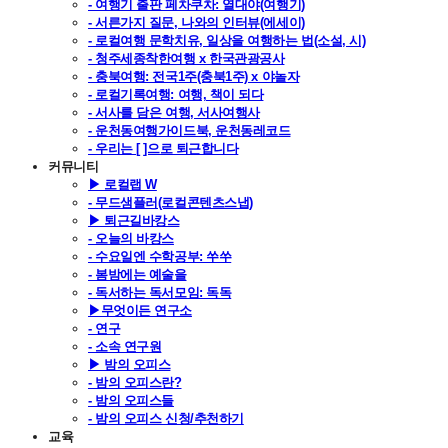
- 여행기 출판 페차쿠차: 열대야(여행기)
- 서른가지 질문, 나와의 인터뷰(에세이)
- 로컬여행 문학치유, 일상을 여행하는 법(소설, 시)
- 청주세종착한여행 x 한국관광공사
- 충북여행: 전국1주(충북1주) x 야놀자
- 로컬기록여행: 여행, 책이 되다
- 서사를 담은 여행, 서사여행사
- 운천동여행가이드북, 운천동레코드
- 우리는 [ ]으로 퇴근합니다
커뮤니티
▶ 로컬랩 W
- 무드샘플러(로컬콘텐츠스냅)
▶ 퇴근길바캉스
- 오늘의 바캉스
- 수요일엔 수학공부: 쑤쑤
- 봄밤에는 예술을
- 독서하는 독서모임: 독독
▶무엇이든 연구소
- 연구
- 소속 연구원
▶ 밤의 오피스
- 밤의 오피스란?
- 밤의 오피스들
- 밤의 오피스 신청/추천하기
교육