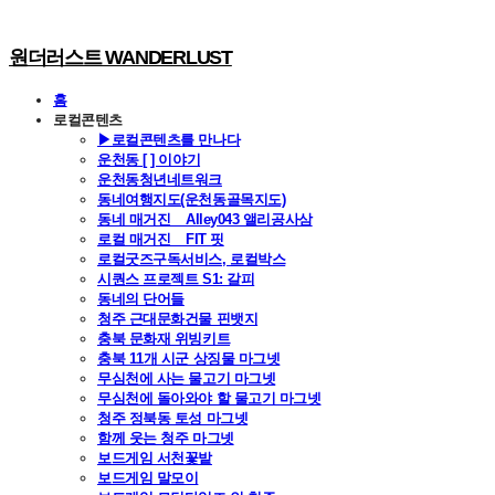
원더러스트 WANDERLUST
홈
로컬콘텐츠
▶로컬콘텐츠를 만나다
운천동 [ ] 이야기
운천동청년네트워크
동네여행지도(운천동골목지도)
동네 매거진 _ Alley043 앨리공사삼
로컬 매거진 _ FIT 핏
로컬굿즈구독서비스, 로컬박스
시퀀스 프로젝트 S1: 갈피
동네의 단어들
청주 근대문화건물 핀뱃지
충북 문화재 위빙키트
충북 11개 시군 상징물 마그넷
무심천에 사는 물고기 마그넷
무심천에 돌아와야 할 물고기 마그넷
청주 정북동 토성 마그넷
함께 웃는 청주 마그넷
보드게임 서천꽃밭
보드게임 말모이