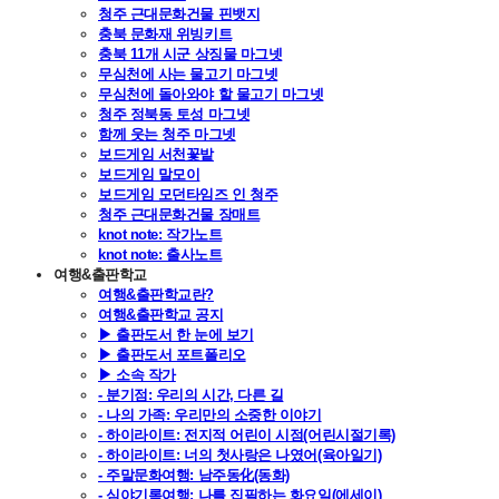
청주 근대문화건물 핀뱃지
충북 문화재 위빙키트
충북 11개 시군 상징물 마그넷
무심천에 사는 물고기 마그넷
무심천에 돌아와야 할 물고기 마그넷
청주 정북동 토성 마그넷
함께 웃는 청주 마그넷
보드게임 서천꽃밭
보드게임 말모이
보드게임 모던타임즈 인 청주
청주 근대문화건물 장매트
knot note: 작가노트
knot note: 출사노트
여행&출판학교
여행&출판학교란?
여행&출판학교 공지
▶ 출판도서 한 눈에 보기
▶ 출판도서 포트폴리오
▶ 소속 작가
- 분기점: 우리의 시간, 다른 길
- 나의 가족: 우리만의 소중한 이야기
- 하이라이트: 전지적 어린이 시점(어린시절기록)
- 하이라이트: 너의 첫사랑은 나였어(육아일기)
- 주말문화여행: 남주동化(동화)
- 심야기록여행: 나를 집필하는 화요일(에세이)