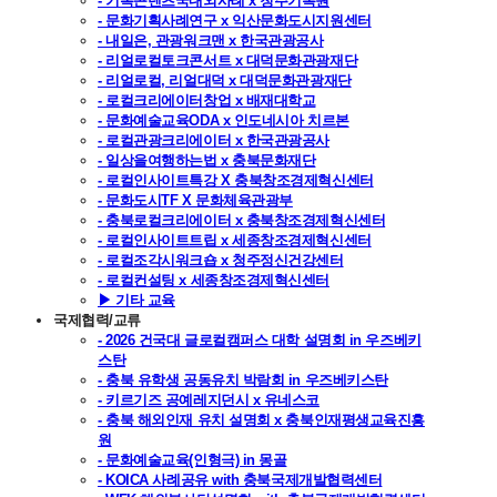
- 기록콘텐츠국내외사례 x 청주기록원
- 문화기획사례연구 x 익산문화도시지원센터
- 내일은, 관광워크맨 x 한국관광공사
- 리얼로컬토크콘서트 x 대덕문화관광재단
- 리얼로컬, 리얼대덕 x 대덕문화관광재단
- 로컬크리에이터창업 x 배재대학교
- 문화예술교육ODA x 인도네시아 치르본
- 로컬관광크리에이터 x 한국관광공사
- 일상을여행하는법 x 충북문화재단
- 로컬인사이트특강 X 충북창조경제혁신센터
- 문화도시TF X 문화체육관광부
- 충북로컬크리에이터 x 충북창조경제혁신센터
- 로컬인사이트트립 x 세종창조경제혁신센터
- 로컬조각시워크숍 x 청주정신건강센터
- 로컬컨설팅 x 세종창조경제혁신센터
▶ 기타 교육
국제협력/교류
- 2026 건국대 글로컬캠퍼스 대학 설명회 in 우즈베키
스탄
- 충북 유학생 공동유치 박람회 in 우즈베키스탄
- 키르기즈 공예레지던시 x 유네스코
- 충북 해외인재 유치 설명회 x 충북인재평생교육진흥
원
- 문화예술교육(인형극) in 몽골
- KOICA 사례공유 with 충북국제개발협력센터