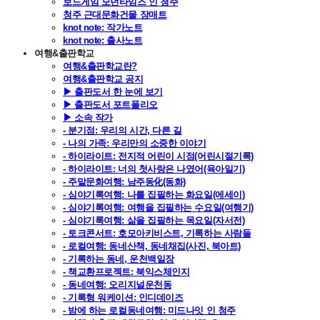
보드게임 모던타임즈 인 청주
청주 근대문화건물 장매트
knot note: 작가노트
knot note: 출사노트
여행&출판학교
여행&출판학교란?
여행&출판학교 공지
▶ 출판도서 한 눈에 보기
▶ 출판도서 포트폴리오
▶ 소속 작가
- 분기점: 우리의 시간, 다른 길
- 나의 가족: 우리만의 소중한 이야기
- 하이라이트: 전지적 어린이 시점(어린시절기록)
- 하이라이트: 너의 첫사랑은 나였어(육아일기)
- 주말문화여행: 남주동化(동화)
- 심야기록여행: 나를 집필하는 화요일(에세이)
- 심야기록여행: 여행을 집필하는 수요일(여행기)
- 심야기록여행: 삶을 집필하는 목요일(자서전)
- 토크콘서트: 호모아키비스트, 기록하는 사람들
- 로컬여행: 동네산책, 동네채집(사진, 북아트)
- 기록하는 동네, 운천백일장
- 책교환프로젝트: 북익스체인지
- 동네여행: 오리지널운천동
- 기록형 워케이션: 인디데이즈
- 밤에 하는 로컬동네여행: 미드나잇 인 청주