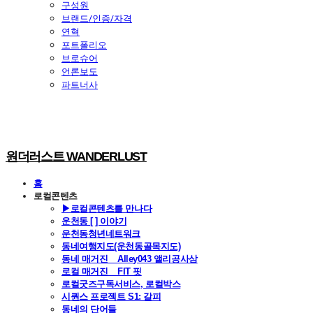
구성원
브랜드/인증/자격
연혁
포트폴리오
브로슈어
언론보도
파트너사
원더러스트 WANDERLUST
홈
로컬콘텐츠
▶로컬콘텐츠를 만나다
운천동 [ ] 이야기
운천동청년네트워크
동네여행지도(운천동골목지도)
동네 매거진 _ Alley043 앨리공사삼
로컬 매거진 _ FIT 핏
로컬굿즈구독서비스, 로컬박스
시퀀스 프로젝트 S1: 갈피
동네의 단어들