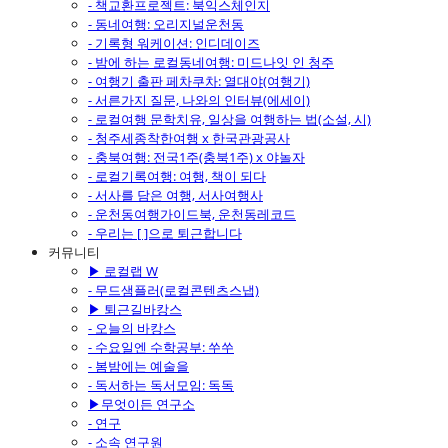
- 책교환프로젝트: 북익스체인지
- 동네여행: 오리지널운천동
- 기록형 워케이션: 인디데이즈
- 밤에 하는 로컬동네여행: 미드나잇 인 청주
- 여행기 출판 페차쿠차: 열대야(여행기)
- 서른가지 질문, 나와의 인터뷰(에세이)
- 로컬여행 문학치유, 일상을 여행하는 법(소설, 시)
- 청주세종착한여행 x 한국관광공사
- 충북여행: 전국1주(충북1주) x 야놀자
- 로컬기록여행: 여행, 책이 되다
- 서사를 담은 여행, 서사여행사
- 운천동여행가이드북, 운천동레코드
- 우리는 [ ]으로 퇴근합니다
커뮤니티
▶ 로컬랩 W
- 무드샘플러(로컬콘텐츠스냅)
▶ 퇴근길바캉스
- 오늘의 바캉스
- 수요일엔 수학공부: 쑤쑤
- 봄밤에는 예술을
- 독서하는 독서모임: 독독
▶무엇이든 연구소
- 연구
- 소속 연구원