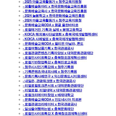
- 2025 마을교육활동가 x 청주교육지원청
- 생활예술동아리 x 한국문화예술교육진흥원
- 문화예술교육사 x 한국문화예술교육진흥원
- 2024 늘봄학교 x 한국문화예술교육진흥원
- 2024 마을교육활동가 x 청주교육지원청
- 문화예술교육ODA x 몽골 울란바타르
- 로컬매거진 기획과 실제 x 봉명고등학교
- KOICA 해외봉사단설명회 x 충북국제개발협력센터
- KOICA 사례발표 x 충북국제개발협력센터
- 문화예술교육ODA x 필리핀 마닐라, 톤도
- 로컬여행상품기획 x 한국관광공사
- 로컬관광콘텐츠기획자양성 x 대덕문화관광재단
- 로컬인사이트특강 x 충북창조경제혁신센터
- 로컬기반창업특강 x 충북진로교육원
- 청주시시민기록강좌 x 청주기록원
- 기록콘텐츠국내외사례 x 청주기록원
- 문화기획사례연구 x 익산문화도시지원센터
- 내일은, 관광워크맨 x 한국관광공사
- 리얼로컬토크콘서트 x 대덕문화관광재단
- 리얼로컬, 리얼대덕 x 대덕문화관광재단
- 로컬크리에이터창업 x 배재대학교
- 문화예술교육ODA x 인도네시아 치르본
- 로컬관광크리에이터 x 한국관광공사
- 일상을여행하는법 x 충북문화재단
- 로컬인사이트특강 X 충북창조경제혁신센터