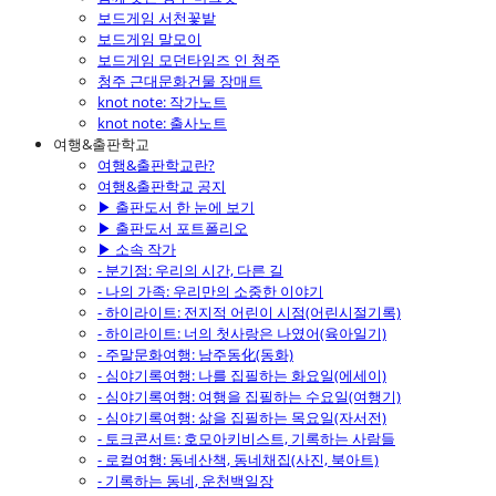
보드게임 서천꽃밭
보드게임 말모이
보드게임 모던타임즈 인 청주
청주 근대문화건물 장매트
knot note: 작가노트
knot note: 출사노트
여행&출판학교
여행&출판학교란?
여행&출판학교 공지
▶ 출판도서 한 눈에 보기
▶ 출판도서 포트폴리오
▶ 소속 작가
- 분기점: 우리의 시간, 다른 길
- 나의 가족: 우리만의 소중한 이야기
- 하이라이트: 전지적 어린이 시점(어린시절기록)
- 하이라이트: 너의 첫사랑은 나였어(육아일기)
- 주말문화여행: 남주동化(동화)
- 심야기록여행: 나를 집필하는 화요일(에세이)
- 심야기록여행: 여행을 집필하는 수요일(여행기)
- 심야기록여행: 삶을 집필하는 목요일(자서전)
- 토크콘서트: 호모아키비스트, 기록하는 사람들
- 로컬여행: 동네산책, 동네채집(사진, 북아트)
- 기록하는 동네, 운천백일장