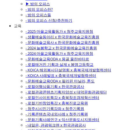
▶ 밤의 오피스
- 밤의 오피스란?
- 밤의 오피스들
- 밤의 오피스 신청/추천하기
교육
- 2025 마을교육활동가 x 청주교육지원청
- 생활예술동아리 x 한국문화예술교육진흥원
- 문화예술교육사 x 한국문화예술교육진흥원
- 2024 늘봄학교 x 한국문화예술교육진흥원
- 2024 마을교육활동가 x 청주교육지원청
- 문화예술교육ODA x 몽골 울란바타르
- 로컬매거진 기획과 실제 x 봉명고등학교
- KOICA 해외봉사단설명회 x 충북국제개발협력센터
- KOICA 사례발표 x 충북국제개발협력센터
- 문화예술교육ODA x 필리핀 마닐라, 톤도
- 로컬여행상품기획 x 한국관광공사
- 로컬관광콘텐츠기획자양성 x 대덕문화관광재단
- 로컬인사이트특강 x 충북창조경제혁신센터
- 로컬기반창업특강 x 충북진로교육원
- 청주시시민기록강좌 x 청주기록원
- 기록콘텐츠국내외사례 x 청주기록원
- 문화기획사례연구 x 익산문화도시지원센터
- 내일은, 관광워크맨 x 한국관광공사