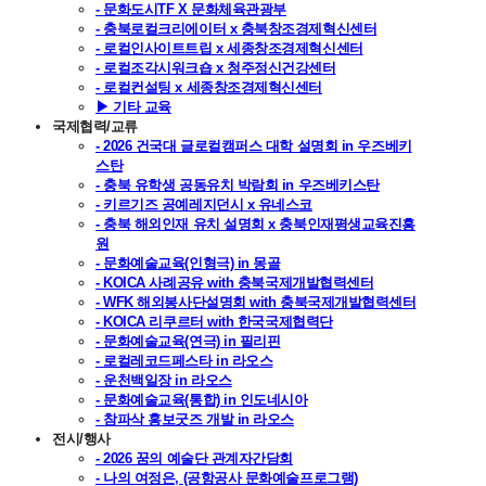
- 문화도시TF X 문화체육관광부
- 충북로컬크리에이터 x 충북창조경제혁신센터
- 로컬인사이트트립 x 세종창조경제혁신센터
- 로컬조각시워크숍 x 청주정신건강센터
- 로컬컨설팅 x 세종창조경제혁신센터
▶ 기타 교육
국제협력/교류
- 2026 건국대 글로컬캠퍼스 대학 설명회 in 우즈베키
스탄
- 충북 유학생 공동유치 박람회 in 우즈베키스탄
- 키르기즈 공예레지던시 x 유네스코
- 충북 해외인재 유치 설명회 x 충북인재평생교육진흥
원
- 문화예술교육(인형극) in 몽골
- KOICA 사례공유 with 충북국제개발협력센터
- WFK 해외봉사단설명회 with 충북국제개발협력센터
- KOICA 리쿠르터 with 한국국제협력단
- 문화예술교육(연극) in 필리핀
- 로컬레코드페스타 in 라오스
- 운천백일장 in 라오스
- 문화예술교육(통합) in 인도네시아
- 참파삭 홍보굿즈 개발 in 라오스
전시/행사
- 2026 꿈의 예술단 관계자간담회
- 나의 여정은, (공항공사 문화예술프로그램)