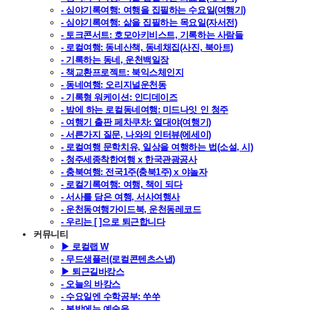
- 심야기록여행: 여행을 집필하는 수요일(여행기)
- 심야기록여행: 삶을 집필하는 목요일(자서전)
- 토크콘서트: 호모아키비스트, 기록하는 사람들
- 로컬여행: 동네산책, 동네채집(사진, 북아트)
- 기록하는 동네, 운천백일장
- 책교환프로젝트: 북익스체인지
- 동네여행: 오리지널운천동
- 기록형 워케이션: 인디데이즈
- 밤에 하는 로컬동네여행: 미드나잇 인 청주
- 여행기 출판 페차쿠차: 열대야(여행기)
- 서른가지 질문, 나와의 인터뷰(에세이)
- 로컬여행 문학치유, 일상을 여행하는 법(소설, 시)
- 청주세종착한여행 x 한국관광공사
- 충북여행: 전국1주(충북1주) x 야놀자
- 로컬기록여행: 여행, 책이 되다
- 서사를 담은 여행, 서사여행사
- 운천동여행가이드북, 운천동레코드
- 우리는 [ ]으로 퇴근합니다
커뮤니티
▶ 로컬랩 W
- 무드샘플러(로컬콘텐츠스냅)
▶ 퇴근길바캉스
- 오늘의 바캉스
- 수요일엔 수학공부: 쑤쑤
- 봄밤에는 예술을