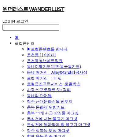
원더러스트 WANDERLUST
LOG IN
로그인
홈
로컬콘텐츠
▶로컬콘텐츠를 만나다
운천동 [ ] 이야기
운천동청년네트워크
동네여행지도(운천동골목지도)
동네 매거진 _ Alley043 앨리공사삼
로컬 매거진 _ FIT 핏
로컬굿즈구독서비스, 로컬박스
시퀀스 프로젝트 S1: 갈피
동네의 단어들
청주 근대문화건물 핀뱃지
충북 문화재 위빙키트
충북 11개 시군 상징물 마그넷
무심천에 사는 물고기 마그넷
무심천에 돌아와야 할 물고기 마그넷
청주 정북동 토성 마그넷
함께 웃는 청주 마그넷