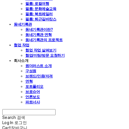
필름: 로컬여행
필름: 문화예술교육
필름: 북트레일러
필름: 퇴근길바캉스
동네기록관
동네기록관이란?
동네기록관 연혁
동네기록관의 프로젝트
협업 작업
협업 작업 살펴보기
협업/미팅/방문 요청하기
회사소개
원더러스트 소개
구성원
브랜드/인증/자격
연혁
포트폴리오
브로슈어
언론보도
파트너사
Search
검색
Log In
로그인
Cart
장바구니