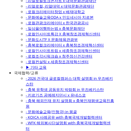
- 리얼로컬토크콘서트 x 대덕문화관광재단
- 리얼로컬, 리얼대덕 x 대덕문화관광재단
- 로컬크리에이터창업 x 배재대학교
- 문화예술교육ODA x 인도네시아 치르본
- 로컬관광크리에이터 x 한국관광공사
- 일상을여행하는법 x 충북문화재단
- 로컬인사이트특강 X 충북창조경제혁신센터
- 문화도시TF X 문화체육관광부
- 충북로컬크리에이터 x 충북창조경제혁신센터
- 로컬인사이트트립 x 세종창조경제혁신센터
- 로컬조각시워크숍 x 청주정신건강센터
- 로컬컨설팅 x 세종창조경제혁신센터
▶ 기타 교육
국제협력/교류
- 2026 건국대 글로컬캠퍼스 대학 설명회 in 우즈베키
스탄
- 충북 유학생 공동유치 박람회 in 우즈베키스탄
- 키르기즈 공예레지던시 x 유네스코
- 충북 해외인재 유치 설명회 x 충북인재평생교육진흥
원
- 문화예술교육(인형극) in 몽골
- KOICA 사례공유 with 충북국제개발협력센터
- WFK 해외봉사단설명회 with 충북국제개발협력센
터