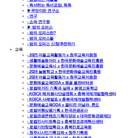
- 독서하는 독서모임: 독독
▶무엇이든 연구소
- 연구
- 소속 연구원
▶ 밤의 오피스
- 밤의 오피스란?
- 밤의 오피스들
- 밤의 오피스 신청/추천하기
교육
- 2025 마을교육활동가 x 청주교육지원청
- 생활예술동아리 x 한국문화예술교육진흥원
- 문화예술교육사 x 한국문화예술교육진흥원
- 2024 늘봄학교 x 한국문화예술교육진흥원
- 2024 마을교육활동가 x 청주교육지원청
- 문화예술교육ODA x 몽골 울란바타르
- 로컬매거진 기획과 실제 x 봉명고등학교
- KOICA 해외봉사단설명회 x 충북국제개발협력센터
- KOICA 사례발표 x 충북국제개발협력센터
- 문화예술교육ODA x 필리핀 마닐라, 톤도
- 로컬여행상품기획 x 한국관광공사
- 로컬관광콘텐츠기획자양성 x 대덕문화관광재단
- 로컬인사이트특강 x 충북창조경제혁신센터
- 로컬기반창업특강 x 충북진로교육원
- 청주시시민기록강좌 x 청주기록원