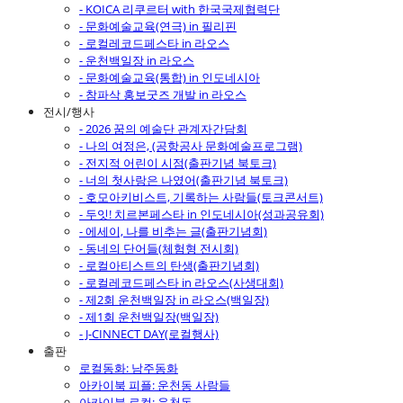
- KOICA 리쿠르터 with 한국국제협력단
- 문화예술교육(연극) in 필리핀
- 로컬레코드페스타 in 라오스
- 운천백일장 in 라오스
- 문화예술교육(통합) in 인도네시아
- 참파삭 홍보굿즈 개발 in 라오스
전시/행사
- 2026 꿈의 예술단 관계자간담회
- 나의 여정은, (공항공사 문화예술프로그램)
- 전지적 어린이 시점(출판기념 북토크)
- 너의 첫사랑은 나였어(출판기념 북토크)
- 호모아키비스트, 기록하는 사람들(토크콘서트)
- 두잇! 치르본페스타 in 인도네시아(성과공유회)
- 에세이, 나를 비추는 글(출판기념회)
- 동네의 단어들(체험형 전시회)
- 로컬아티스트의 탄생(출판기념회)
- 로컬레코드페스타 in 라오스(사생대회)
- 제2회 운천백일장 in 라오스(백일장)
- 제1회 운천백일장(백일장)
- J-CINNECT DAY(로컬행사)
출판
로컬동화: 남주동화
아카이북 피플: 운천동 사람들
아카이북 로컬: 운천동